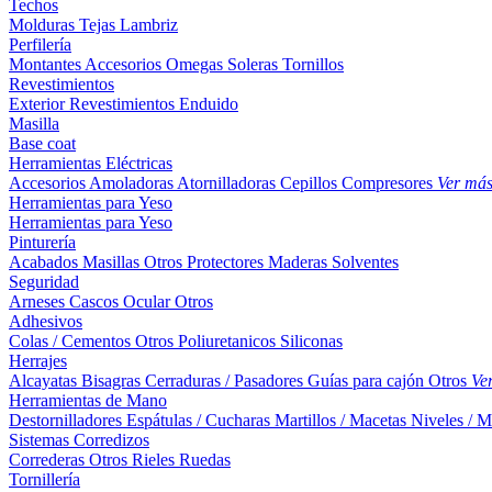
Techos
Molduras
Tejas
Lambriz
Perfilería
Montantes
Accesorios
Omegas
Soleras
Tornillos
Revestimientos
Exterior
Revestimientos
Enduido
Masilla
Base coat
Herramientas Eléctricas
Accesorios
Amoladoras
Atornilladoras
Cepillos
Compresores
Ver má
Herramientas para Yeso
Herramientas para Yeso
Pinturería
Acabados
Masillas
Otros
Protectores Maderas
Solventes
Seguridad
Arneses
Cascos
Ocular
Otros
Adhesivos
Colas / Cementos
Otros
Poliuretanicos
Siliconas
Herrajes
Alcayatas
Bisagras
Cerraduras / Pasadores
Guías para cajón
Otros
Ve
Herramientas de Mano
Destornilladores
Espátulas / Cucharas
Martillos / Macetas
Niveles / M
Sistemas Corredizos
Correderas
Otros
Rieles
Ruedas
Tornillería