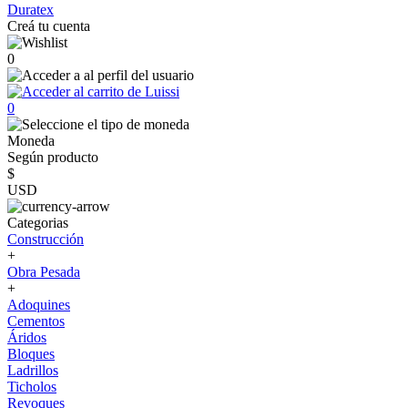
Duratex
Creá tu cuenta
0
0
Moneda
Según producto
$
USD
Categorias
Construcción
+
Obra Pesada
+
Adoquines
Cementos
Áridos
Bloques
Ladrillos
Ticholos
Revoques