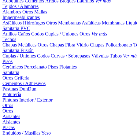
Adoquines
Cementos
Áridos
Bloques
Ladrillos
Ver más
Tejidos / Alambres
Alambres
Otros
Mallas
Impermeabilizantes
Asfálticos
Hidrófugos
Otros
Membranas Asfálticas
Membranas Líqui
Sanitaria PVC
Anillos
Caños
Codos
Cuplas / Uniones
Otros
Ver más
Techos
Chapas Metálicas
Otros
Chapas Fibra Vidrio
Chapas Policarbonato
T
Sanitaria Fusión
Cuplas / Uniones
Codos
Curvas / Sobrepasos
Válvulas
Tubos
Ver má
Pisos
Cerámicos
Porcelanato
Pisos Flotantes
Sanitaria
Otros
Grifería
Cementos / Adhesivos
Pastinas
DunDun
Pinturería
Pinturas Interior / Exterior
Otros
Otros
Aislantes
Aislantes
Placas
Enduídos / Masillas
Yeso