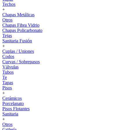
Techos
+
Chapas Metálicas
Otros
Chapas Fibra Vidrio
Chapas Policarbonato
Tejas
Sanitaria Fusión
+
Cuplas / Uniones
Codos
Curvas / Sobrepasos
Válvulas
Tubos
Te
Tapas
Pisos
+
Cerámicos
Porcelanato
Pisos Flotantes
Sanitaria
+
Otros
Grifería