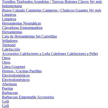
Tornillos
Tirafondos
Arandelas / Tuercas
Bulones
Clavos
Ver más
Indumentaria
Buzos
Calzado
Camisetas
Camperas / Chalecos
Guantes
Ver más
Limpieza
Limpieza
Herramientas Neumáticas
Clavadoras
Engrampadora
Herramientas
Caja de Herramientas
Set
Carretillas
Selladores
Titebond
Calefacción
Accesorios
Calefactores a Leña
Calefones
Calefactores a Pellet
Otros
Otros
Línea Gourmet
Hornos / Cocinas
Parrillas
Electrodomésticos
Electrodomésticos
Aberturas
Puertas
Barbacoas
Barbacoas
Empotrable
Accesorios
Grill
Grill