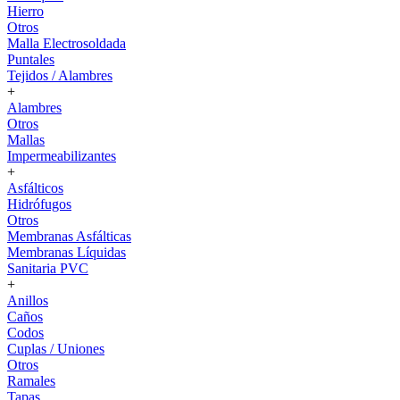
Hierro
Otros
Malla Electrosoldada
Puntales
Tejidos / Alambres
+
Alambres
Otros
Mallas
Impermeabilizantes
+
Asfálticos
Hidrófugos
Otros
Membranas Asfálticas
Membranas Líquidas
Sanitaria PVC
+
Anillos
Caños
Codos
Cuplas / Uniones
Otros
Ramales
Tapas