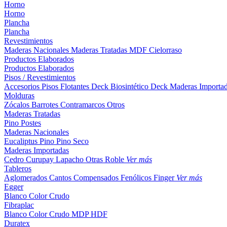
Horno
Horno
Plancha
Plancha
Revestimientos
Maderas Nacionales
Maderas Tratadas
MDF
Cielorraso
Productos Elaborados
Productos Elaborados
Pisos / Revestimientos
Accesorios Pisos Flotantes
Deck Biosintético
Deck Maderas Importa
Molduras
Zócalos
Barrotes
Contramarcos
Otros
Maderas Tratadas
Pino
Postes
Maderas Nacionales
Eucaliptus
Pino
Pino Seco
Maderas Importadas
Cedro
Curupay
Lapacho
Otras
Roble
Ver más
Tableros
Aglomerados
Cantos
Compensados
Fenólicos
Finger
Ver más
Egger
Blanco
Color
Crudo
Fibraplac
Blanco
Color
Crudo
MDP
HDF
Duratex