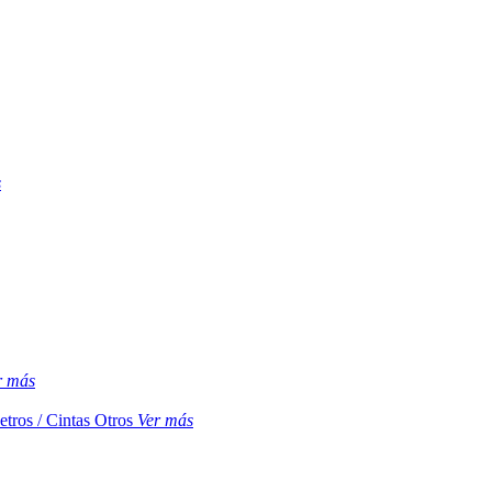
s
r más
etros / Cintas
Otros
Ver más