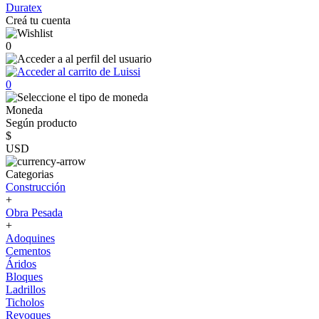
Duratex
Creá tu cuenta
0
0
Moneda
Según producto
$
USD
Categorias
Construcción
+
Obra Pesada
+
Adoquines
Cementos
Áridos
Bloques
Ladrillos
Ticholos
Revoques