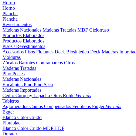
Horno
Horno
Plancha
Plancha
Revestimientos
Maderas Nacionales
Maderas Tratadas
MDF
Cielorraso
Productos Elaborados
Productos Elaborados
Pisos / Revestimientos
Accesorios Pisos Flotantes
Deck Biosintético
Deck Maderas Importa
Molduras
Zócalos
Barrotes
Contramarcos
Otros
Maderas Tratadas
Pino
Postes
Maderas Nacionales
Eucaliptus
Pino
Pino Seco
Maderas Importadas
Cedro
Curupay
Lapacho
Otras
Roble
Ver más
Tableros
Aglomerados
Cantos
Compensados
Fenólicos
Finger
Ver más
Egger
Blanco
Color
Crudo
Fibraplac
Blanco
Color
Crudo
MDP
HDF
Duratex