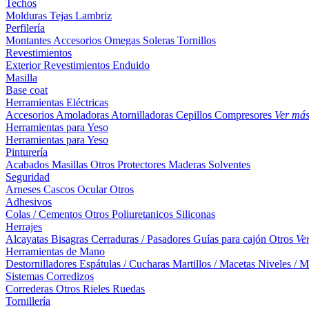
Techos
Molduras
Tejas
Lambriz
Perfilería
Montantes
Accesorios
Omegas
Soleras
Tornillos
Revestimientos
Exterior
Revestimientos
Enduido
Masilla
Base coat
Herramientas Eléctricas
Accesorios
Amoladoras
Atornilladoras
Cepillos
Compresores
Ver má
Herramientas para Yeso
Herramientas para Yeso
Pinturería
Acabados
Masillas
Otros
Protectores Maderas
Solventes
Seguridad
Arneses
Cascos
Ocular
Otros
Adhesivos
Colas / Cementos
Otros
Poliuretanicos
Siliconas
Herrajes
Alcayatas
Bisagras
Cerraduras / Pasadores
Guías para cajón
Otros
Ve
Herramientas de Mano
Destornilladores
Espátulas / Cucharas
Martillos / Macetas
Niveles / M
Sistemas Corredizos
Correderas
Otros
Rieles
Ruedas
Tornillería