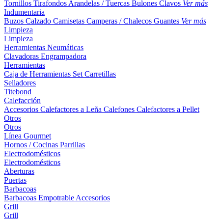
Tornillos
Tirafondos
Arandelas / Tuercas
Bulones
Clavos
Ver más
Indumentaria
Buzos
Calzado
Camisetas
Camperas / Chalecos
Guantes
Ver más
Limpieza
Limpieza
Herramientas Neumáticas
Clavadoras
Engrampadora
Herramientas
Caja de Herramientas
Set
Carretillas
Selladores
Titebond
Calefacción
Accesorios
Calefactores a Leña
Calefones
Calefactores a Pellet
Otros
Otros
Línea Gourmet
Hornos / Cocinas
Parrillas
Electrodomésticos
Electrodomésticos
Aberturas
Puertas
Barbacoas
Barbacoas
Empotrable
Accesorios
Grill
Grill