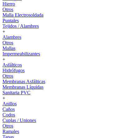
Hierro
Otros
Malla Electrosoldada
Puntales
Tejidos / Alambres
+
Alambres
Otros
Mallas
Impermeabilizantes
+
Asfálticos
Hidrófugos
Otros
Membranas Asfálticas
Membranas Líquidas
Sanitaria PVC
+
Anillos
Caños
Codos
Cuplas / Uniones
Otros
Ramales
Tapas