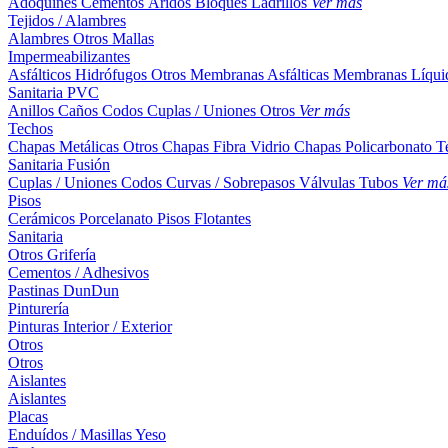
Adoquines
Cementos
Áridos
Bloques
Ladrillos
Ver más
Tejidos / Alambres
Alambres
Otros
Mallas
Impermeabilizantes
Asfálticos
Hidrófugos
Otros
Membranas Asfálticas
Membranas Líqui
Sanitaria PVC
Anillos
Caños
Codos
Cuplas / Uniones
Otros
Ver más
Techos
Chapas Metálicas
Otros
Chapas Fibra Vidrio
Chapas Policarbonato
T
Sanitaria Fusión
Cuplas / Uniones
Codos
Curvas / Sobrepasos
Válvulas
Tubos
Ver má
Pisos
Cerámicos
Porcelanato
Pisos Flotantes
Sanitaria
Otros
Grifería
Cementos / Adhesivos
Pastinas
DunDun
Pinturería
Pinturas Interior / Exterior
Otros
Otros
Aislantes
Aislantes
Placas
Enduídos / Masillas
Yeso