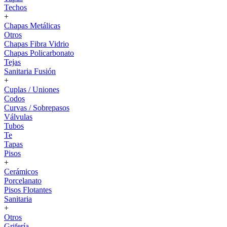
Techos
+
Chapas Metálicas
Otros
Chapas Fibra Vidrio
Chapas Policarbonato
Tejas
Sanitaria Fusión
+
Cuplas / Uniones
Codos
Curvas / Sobrepasos
Válvulas
Tubos
Te
Tapas
Pisos
+
Cerámicos
Porcelanato
Pisos Flotantes
Sanitaria
+
Otros
Grifería