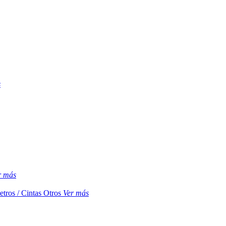
s
r más
etros / Cintas
Otros
Ver más