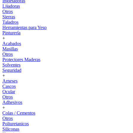
Ingletadoras
Lijadoras
Otros
Sierras
Taladros
Herramientas para Yeso
Pinturería
+
Acabados
Masillas
Otros
Protectores Maderas
Solventes
Seguridad
+
Arneses
Cascos
Ocular
Otros
Adhesivos
+
Colas / Cementos
Otros
Poliuretanicos
Siliconas