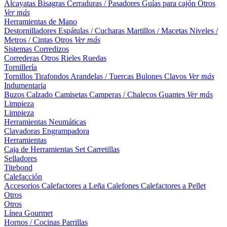
Alcayatas
Bisagras
Cerraduras / Pasadores
Guías para cajón
Otros
Ver más
Herramientas de Mano
Destornilladores
Espátulas / Cucharas
Martillos / Macetas
Niveles /
Metros / Cintas
Otros
Ver más
Sistemas Corredizos
Correderas
Otros
Rieles
Ruedas
Tornillería
Tornillos
Tirafondos
Arandelas / Tuercas
Bulones
Clavos
Ver más
Indumentaria
Buzos
Calzado
Camisetas
Camperas / Chalecos
Guantes
Ver más
Limpieza
Limpieza
Herramientas Neumáticas
Clavadoras
Engrampadora
Herramientas
Caja de Herramientas
Set
Carretillas
Selladores
Titebond
Calefacción
Accesorios
Calefactores a Leña
Calefones
Calefactores a Pellet
Otros
Otros
Línea Gourmet
Hornos / Cocinas
Parrillas