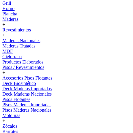
Grill
Horno
Plancha
Maderas
+
Revestimientos
+
Maderas Nacionales
Maderas Tratadas
MDF
Cielorraso
Productos Elaborados
Pisos / Revestimientos
+
Accesorios Pisos Flotantes
Deck Biosintético
Deck Maderas Importadas
Deck Maderas Nacionales
Pisos Flotantes
Pisos Maderas Importadas
Pisos Maderas Nacionales
Molduras
+
Zócalos
Barrotes