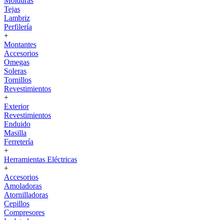
Molduras
Tejas
Lambriz
Perfilería
+
Montantes
Accesorios
Omegas
Soleras
Tornillos
Revestimientos
+
Exterior
Revestimientos
Enduido
Masilla
Ferretería
+
Herramientas Eléctricas
+
Accesorios
Amoladoras
Atornilladoras
Cepillos
Compresores