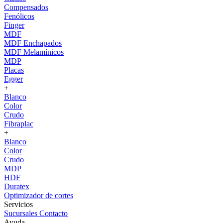
Compensados
Fenólicos
Finger
MDF
MDF Enchapados
MDF Melamínicos
MDP
Placas
Egger
+
Blanco
Color
Crudo
Fibraplac
+
Blanco
Color
Crudo
MDP
HDF
Duratex
Optimizador de cortes
Servicios
Sucursales
Contacto
Ayuda