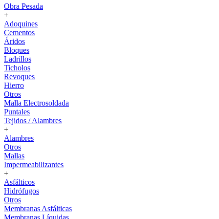
Obra Pesada
+
Adoquines
Cementos
Áridos
Bloques
Ladrillos
Ticholos
Revoques
Hierro
Otros
Malla Electrosoldada
Puntales
Tejidos / Alambres
+
Alambres
Otros
Mallas
Impermeabilizantes
+
Asfálticos
Hidrófugos
Otros
Membranas Asfálticas
Membranas Líquidas