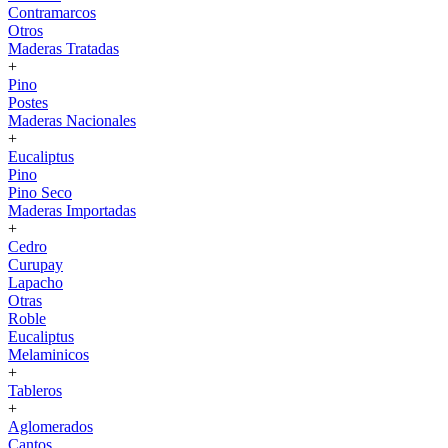
Contramarcos
Otros
Maderas Tratadas
+
Pino
Postes
Maderas Nacionales
+
Eucaliptus
Pino
Pino Seco
Maderas Importadas
+
Cedro
Curupay
Lapacho
Otras
Roble
Eucaliptus
Melaminicos
+
Tableros
+
Aglomerados
Cantos