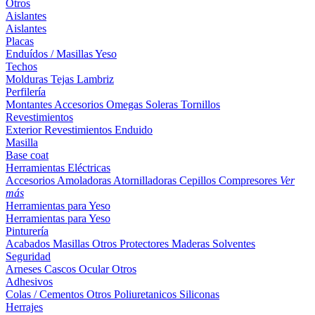
Otros
Aislantes
Aislantes
Placas
Enduídos / Masillas
Yeso
Techos
Molduras
Tejas
Lambriz
Perfilería
Montantes
Accesorios
Omegas
Soleras
Tornillos
Revestimientos
Exterior
Revestimientos
Enduido
Masilla
Base coat
Herramientas Eléctricas
Accesorios
Amoladoras
Atornilladoras
Cepillos
Compresores
Ver
más
Herramientas para Yeso
Herramientas para Yeso
Pinturería
Acabados
Masillas
Otros
Protectores Maderas
Solventes
Seguridad
Arneses
Cascos
Ocular
Otros
Adhesivos
Colas / Cementos
Otros
Poliuretanicos
Siliconas
Herrajes