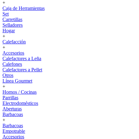
+
Caja de Herramientas
Set
Carretillas
Selladores
Hogar
+
Calefacción
+
Accesorios
Calefactores a Leña
Calefones
Calefactores a Pellet
Otros
Línea Gourmet
+
Hornos / Cocinas
Parrillas
Electrodomésticos
Aberturas
Barbacoas
+
Barbacoas
Empotrable
Accesorios