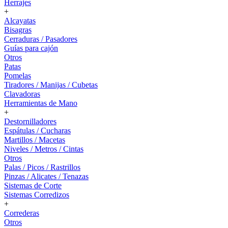
Herrajes
+
Alcayatas
Bisagras
Cerraduras / Pasadores
Guías para cajón
Otros
Patas
Pomelas
Tiradores / Manijas / Cubetas
Clavadoras
Herramientas de Mano
+
Destornilladores
Espátulas / Cucharas
Martillos / Macetas
Niveles / Metros / Cintas
Otros
Palas / Picos / Rastrillos
Pinzas / Alicates / Tenazas
Sistemas de Corte
Sistemas Corredizos
+
Correderas
Otros