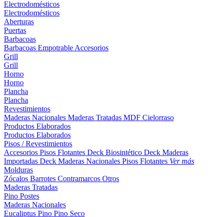
Electrodomésticos
Electrodomésticos
Aberturas
Puertas
Barbacoas
Barbacoas
Empotrable
Accesorios
Grill
Grill
Horno
Horno
Plancha
Plancha
Revestimientos
Maderas Nacionales
Maderas Tratadas
MDF
Cielorraso
Productos Elaborados
Productos Elaborados
Pisos / Revestimientos
Accesorios Pisos Flotantes
Deck Biosintético
Deck Maderas
Importadas
Deck Maderas Nacionales
Pisos Flotantes
Ver más
Molduras
Zócalos
Barrotes
Contramarcos
Otros
Maderas Tratadas
Pino
Postes
Maderas Nacionales
Eucaliptus
Pino
Pino Seco