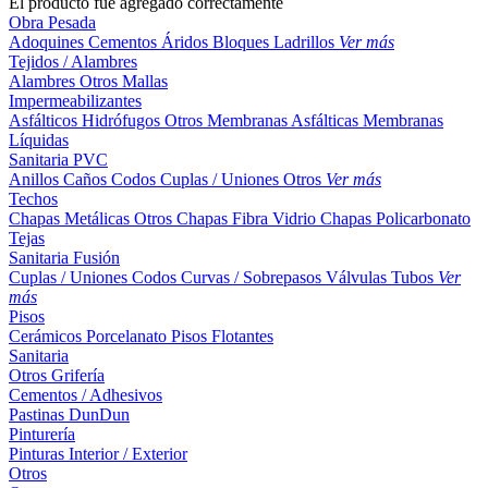
El producto fue agregado correctamente
Obra Pesada
Adoquines
Cementos
Áridos
Bloques
Ladrillos
Ver más
Tejidos / Alambres
Alambres
Otros
Mallas
Impermeabilizantes
Asfálticos
Hidrófugos
Otros
Membranas Asfálticas
Membranas
Líquidas
Sanitaria PVC
Anillos
Caños
Codos
Cuplas / Uniones
Otros
Ver más
Techos
Chapas Metálicas
Otros
Chapas Fibra Vidrio
Chapas Policarbonato
Tejas
Sanitaria Fusión
Cuplas / Uniones
Codos
Curvas / Sobrepasos
Válvulas
Tubos
Ver
más
Pisos
Cerámicos
Porcelanato
Pisos Flotantes
Sanitaria
Otros
Grifería
Cementos / Adhesivos
Pastinas
DunDun
Pinturería
Pinturas Interior / Exterior
Otros