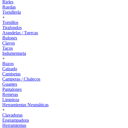
Rieles
Ruedas
Tornillería
+
Tornillos
Tirafondos
Arandelas / Tuercas
Bulones
Clavos
Tacos
Indumentaria
+
Buzos
Calzado
Camisetas
Camperas / Chalecos
Guantes
Pantalones
Remeras
Limpieza
Herramientas Neumáticas
+
Clavadoras
Engrampadora
Herramientas