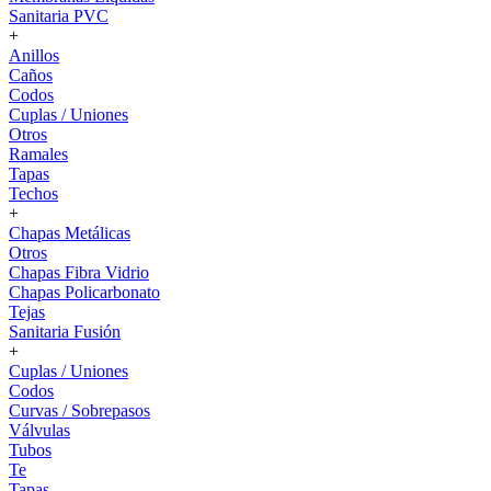
Sanitaria PVC
+
Anillos
Caños
Codos
Cuplas / Uniones
Otros
Ramales
Tapas
Techos
+
Chapas Metálicas
Otros
Chapas Fibra Vidrio
Chapas Policarbonato
Tejas
Sanitaria Fusión
+
Cuplas / Uniones
Codos
Curvas / Sobrepasos
Válvulas
Tubos
Te
Tapas