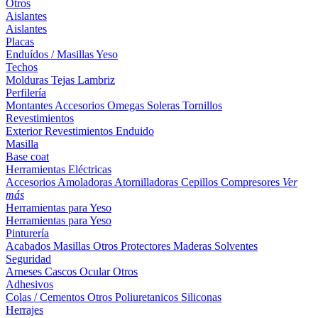
Otros
Aislantes
Aislantes
Placas
Enduídos / Masillas
Yeso
Techos
Molduras
Tejas
Lambriz
Perfilería
Montantes
Accesorios
Omegas
Soleras
Tornillos
Revestimientos
Exterior
Revestimientos
Enduido
Masilla
Base coat
Herramientas Eléctricas
Accesorios
Amoladoras
Atornilladoras
Cepillos
Compresores
Ver
más
Herramientas para Yeso
Herramientas para Yeso
Pinturería
Acabados
Masillas
Otros
Protectores Maderas
Solventes
Seguridad
Arneses
Cascos
Ocular
Otros
Adhesivos
Colas / Cementos
Otros
Poliuretanicos
Siliconas
Herrajes