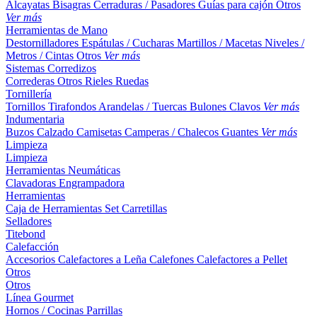
Alcayatas
Bisagras
Cerraduras / Pasadores
Guías para cajón
Otros
Ver más
Herramientas de Mano
Destornilladores
Espátulas / Cucharas
Martillos / Macetas
Niveles /
Metros / Cintas
Otros
Ver más
Sistemas Corredizos
Correderas
Otros
Rieles
Ruedas
Tornillería
Tornillos
Tirafondos
Arandelas / Tuercas
Bulones
Clavos
Ver más
Indumentaria
Buzos
Calzado
Camisetas
Camperas / Chalecos
Guantes
Ver más
Limpieza
Limpieza
Herramientas Neumáticas
Clavadoras
Engrampadora
Herramientas
Caja de Herramientas
Set
Carretillas
Selladores
Titebond
Calefacción
Accesorios
Calefactores a Leña
Calefones
Calefactores a Pellet
Otros
Otros
Línea Gourmet
Hornos / Cocinas
Parrillas