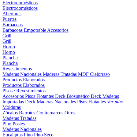
Electrodomésticos
Electrodomésticos
Aberturas
Puertas
Barbacoas
Barbacoas
Empotrable
Accesorios
Grill
Grill
Horno
Horno
Plancha
Plancha
Revestimientos
Maderas Nacionales
Maderas Tratadas
MDF
Cielorraso
Productos Elaborados
Productos Elaborados
Pisos / Revestimientos
Accesorios Pisos Flotantes
Deck Biosintético
Deck Maderas
Importadas
Deck Maderas Nacionales
Pisos Flotantes
Ver más
Molduras
Zócalos
Barrotes
Contramarcos
Otros
Maderas Tratadas
Pino
Postes
Maderas Nacionales
Eucaliptus
Pino
Pino Seco