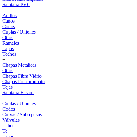
Sanitaria PVC
+
Anillos
Caños
Codos
Cuplas / Uniones
Otros
Ramales
Tapas
Techos
+
Chapas Metálicas
Otros
Chapas Fibra Vidrio
Chapas Policarbonato
Tejas
Sanitaria Fusión
+
Cuplas / Uniones
Codos
Curvas / Sobrepasos
Válvulas
Tubos
Te
Tapas