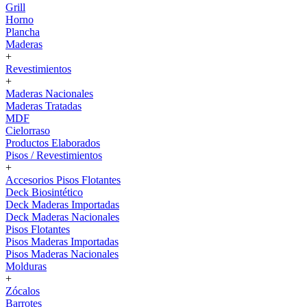
Grill
Horno
Plancha
Maderas
+
Revestimientos
+
Maderas Nacionales
Maderas Tratadas
MDF
Cielorraso
Productos Elaborados
Pisos / Revestimientos
+
Accesorios Pisos Flotantes
Deck Biosintético
Deck Maderas Importadas
Deck Maderas Nacionales
Pisos Flotantes
Pisos Maderas Importadas
Pisos Maderas Nacionales
Molduras
+
Zócalos
Barrotes