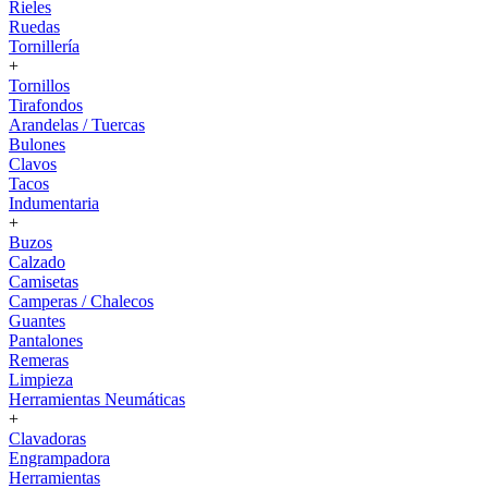
Rieles
Ruedas
Tornillería
+
Tornillos
Tirafondos
Arandelas / Tuercas
Bulones
Clavos
Tacos
Indumentaria
+
Buzos
Calzado
Camisetas
Camperas / Chalecos
Guantes
Pantalones
Remeras
Limpieza
Herramientas Neumáticas
+
Clavadoras
Engrampadora
Herramientas