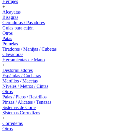
Herrajes
+
Alcayatas
Bisagras
Cerraduras / Pasadores
Guías para cajón
Otros
Patas
Pomelas
Tiradores / Manijas / Cubetas
Clavadoras
Herramientas de Mano
+
Destornilladores
Espátulas / Cucharas
Martillos / Macetas
Niveles / Metros / Cintas
Otros
Palas / Picos / Rastrillos
Pinzas / Alicates / Tenazas
Sistemas de Corte
Sistemas Corredizos
+
Correderas
Otros