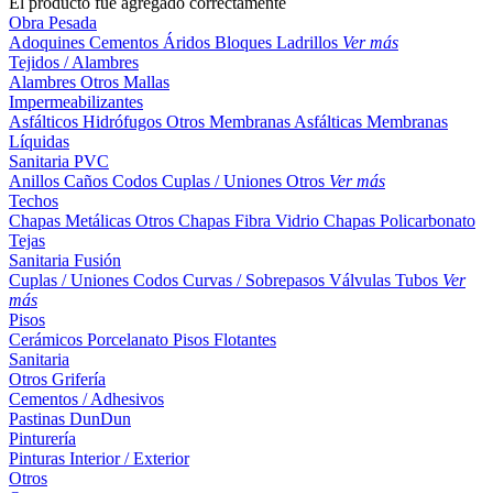
El producto fue agregado correctamente
Obra Pesada
Adoquines
Cementos
Áridos
Bloques
Ladrillos
Ver más
Tejidos / Alambres
Alambres
Otros
Mallas
Impermeabilizantes
Asfálticos
Hidrófugos
Otros
Membranas Asfálticas
Membranas
Líquidas
Sanitaria PVC
Anillos
Caños
Codos
Cuplas / Uniones
Otros
Ver más
Techos
Chapas Metálicas
Otros
Chapas Fibra Vidrio
Chapas Policarbonato
Tejas
Sanitaria Fusión
Cuplas / Uniones
Codos
Curvas / Sobrepasos
Válvulas
Tubos
Ver
más
Pisos
Cerámicos
Porcelanato
Pisos Flotantes
Sanitaria
Otros
Grifería
Cementos / Adhesivos
Pastinas
DunDun
Pinturería
Pinturas Interior / Exterior
Otros