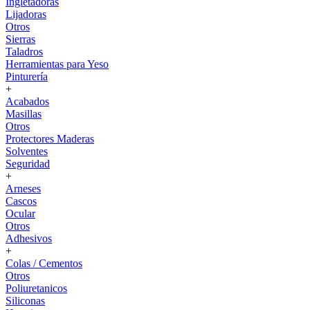
Ingletadoras
Lijadoras
Otros
Sierras
Taladros
Herramientas para Yeso
Pinturería
+
Acabados
Masillas
Otros
Protectores Maderas
Solventes
Seguridad
+
Arneses
Cascos
Ocular
Otros
Adhesivos
+
Colas / Cementos
Otros
Poliuretanicos
Siliconas