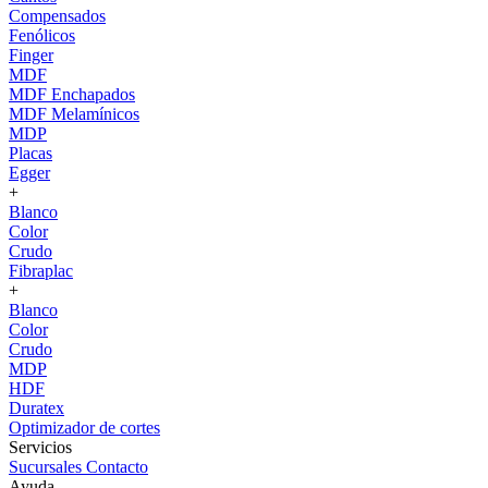
Compensados
Fenólicos
Finger
MDF
MDF Enchapados
MDF Melamínicos
MDP
Placas
Egger
+
Blanco
Color
Crudo
Fibraplac
+
Blanco
Color
Crudo
MDP
HDF
Duratex
Optimizador de cortes
Servicios
Sucursales
Contacto
Ayuda