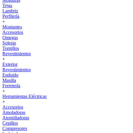
Molduras
Tejas
Lambriz
Perfilería
+
Montantes
Accesorios
Omegas
Soleras
Tornillos
Revestimientos
+
Exterior
Revestimientos
Enduido
Masilla
Ferretería
+
Herramientas Eléctricas
+
Accesorios
Amoladoras
Atornilladoras
Cepillos
Compresores