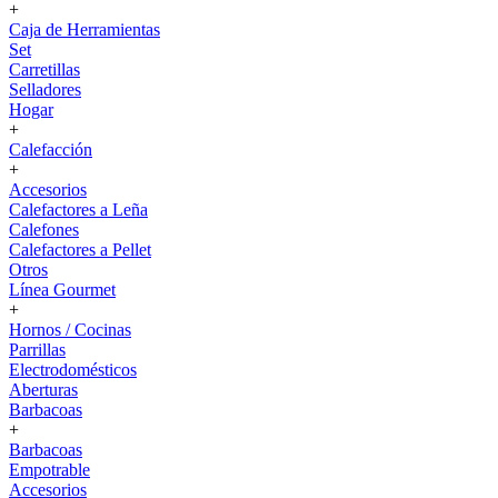
+
Caja de Herramientas
Set
Carretillas
Selladores
Hogar
+
Calefacción
+
Accesorios
Calefactores a Leña
Calefones
Calefactores a Pellet
Otros
Línea Gourmet
+
Hornos / Cocinas
Parrillas
Electrodomésticos
Aberturas
Barbacoas
+
Barbacoas
Empotrable
Accesorios