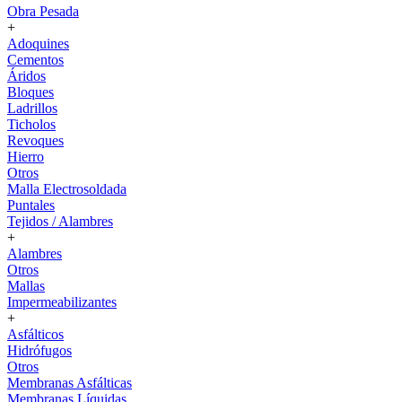
Obra Pesada
+
Adoquines
Cementos
Áridos
Bloques
Ladrillos
Ticholos
Revoques
Hierro
Otros
Malla Electrosoldada
Puntales
Tejidos / Alambres
+
Alambres
Otros
Mallas
Impermeabilizantes
+
Asfálticos
Hidrófugos
Otros
Membranas Asfálticas
Membranas Líquidas