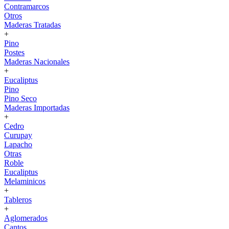
Contramarcos
Otros
Maderas Tratadas
+
Pino
Postes
Maderas Nacionales
+
Eucaliptus
Pino
Pino Seco
Maderas Importadas
+
Cedro
Curupay
Lapacho
Otras
Roble
Eucaliptus
Melaminicos
+
Tableros
+
Aglomerados
Cantos