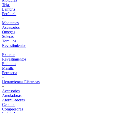
Molduras
Tejas
Lambriz
Perfilería
+
Montantes
Accesorios
Omegas
Soleras
Tornillos
Revestimientos
+
Exterior
Revestimientos
Enduido
Masilla
Ferretería
+
Herramientas Eléctricas
+
Accesorios
Amoladoras
Atornilladoras
Cepillos
Compresores