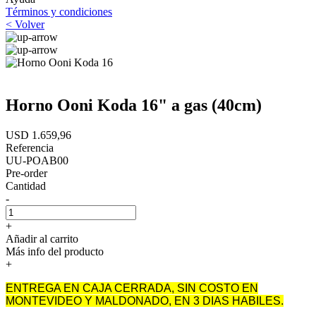
Términos y condiciones
< Volver
Horno Ooni Koda 16" a gas (40cm)
USD 1.659,96
Referencia
UU-POAB00
Pre-order
Cantidad
-
+
Añadir al carrito
Más info del producto
+
ENTREGA EN CAJA CERRADA, SIN COSTO EN
MONTEVIDEO Y MALDONADO, EN 3 DIAS HABILES.