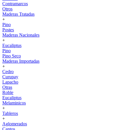
Contramarcos
Otros
Maderas Tratadas
+
Pino
Postes
Maderas Nacionales
+
Eucaliptus
Pino
Pino Seco
Maderas Importadas
+
Cedro
Curupay
Lapacho
Otras
Roble
Eucaliptus
Melaminicos
+
Tableros
+
Aglomerados
Cantos