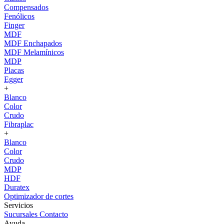
Compensados
Fenólicos
Finger
MDF
MDF Enchapados
MDF Melamínicos
MDP
Placas
Egger
+
Blanco
Color
Crudo
Fibraplac
+
Blanco
Color
Crudo
MDP
HDF
Duratex
Optimizador de cortes
Servicios
Sucursales
Contacto
Ayuda