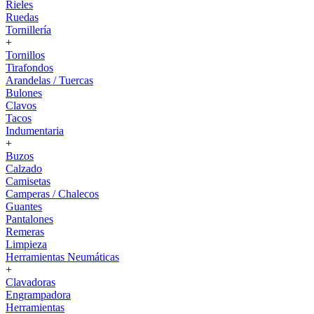
Rieles
Ruedas
Tornillería
+
Tornillos
Tirafondos
Arandelas / Tuercas
Bulones
Clavos
Tacos
Indumentaria
+
Buzos
Calzado
Camisetas
Camperas / Chalecos
Guantes
Pantalones
Remeras
Limpieza
Herramientas Neumáticas
+
Clavadoras
Engrampadora
Herramientas