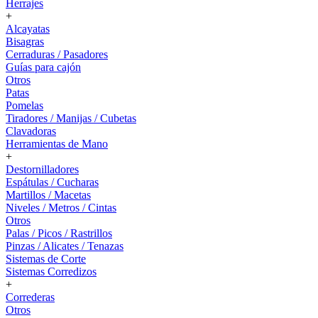
Herrajes
+
Alcayatas
Bisagras
Cerraduras / Pasadores
Guías para cajón
Otros
Patas
Pomelas
Tiradores / Manijas / Cubetas
Clavadoras
Herramientas de Mano
+
Destornilladores
Espátulas / Cucharas
Martillos / Macetas
Niveles / Metros / Cintas
Otros
Palas / Picos / Rastrillos
Pinzas / Alicates / Tenazas
Sistemas de Corte
Sistemas Corredizos
+
Correderas
Otros