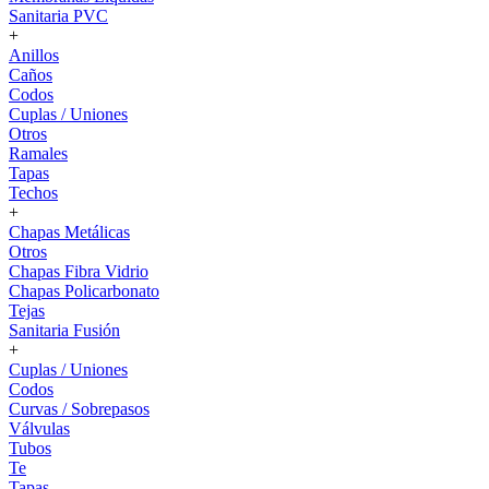
Sanitaria PVC
+
Anillos
Caños
Codos
Cuplas / Uniones
Otros
Ramales
Tapas
Techos
+
Chapas Metálicas
Otros
Chapas Fibra Vidrio
Chapas Policarbonato
Tejas
Sanitaria Fusión
+
Cuplas / Uniones
Codos
Curvas / Sobrepasos
Válvulas
Tubos
Te
Tapas