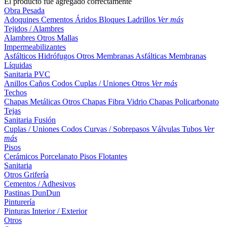
El producto fue agregado correctamente
Obra Pesada
Adoquines
Cementos
Áridos
Bloques
Ladrillos
Ver más
Tejidos / Alambres
Alambres
Otros
Mallas
Impermeabilizantes
Asfálticos
Hidrófugos
Otros
Membranas Asfálticas
Membranas
Líquidas
Sanitaria PVC
Anillos
Caños
Codos
Cuplas / Uniones
Otros
Ver más
Techos
Chapas Metálicas
Otros
Chapas Fibra Vidrio
Chapas Policarbonato
Tejas
Sanitaria Fusión
Cuplas / Uniones
Codos
Curvas / Sobrepasos
Válvulas
Tubos
Ver
más
Pisos
Cerámicos
Porcelanato
Pisos Flotantes
Sanitaria
Otros
Grifería
Cementos / Adhesivos
Pastinas
DunDun
Pinturería
Pinturas Interior / Exterior
Otros