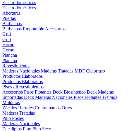
Electrodomésticos
Electrodomésticos
Aberturas
Puertas
Barbacoas
Barbacoas
Empotrable
Accesorios
Grill
Grill
Horno
Horno
Plancha
Plancha
Revestimientos
Maderas Nacionales
Maderas Tratadas
MDF
Cielorraso
Productos Elaborados
Productos Elaborados
Pisos / Revestimientos
Accesorios Pisos Flotantes
Deck Biosintético
Deck Maderas
Importadas
Deck Maderas Nacionales
Pisos Flotantes
Ver más
Molduras
Zócalos
Barrotes
Contramarcos
Otros
Maderas Tratadas
Pino
Postes
Maderas Nacionales
Eucaliptus
Pino
Pino Seco