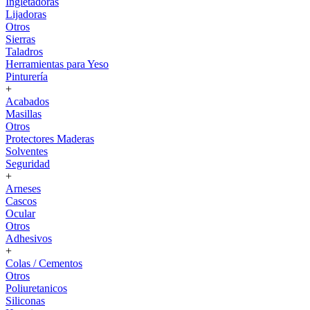
Ingletadoras
Lijadoras
Otros
Sierras
Taladros
Herramientas para Yeso
Pinturería
+
Acabados
Masillas
Otros
Protectores Maderas
Solventes
Seguridad
+
Arneses
Cascos
Ocular
Otros
Adhesivos
+
Colas / Cementos
Otros
Poliuretanicos
Siliconas