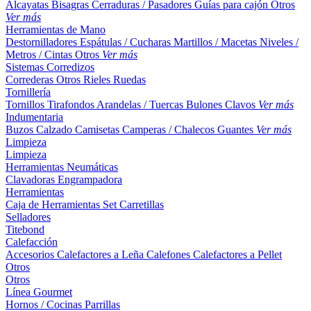
Alcayatas
Bisagras
Cerraduras / Pasadores
Guías para cajón
Otros
Ver más
Herramientas de Mano
Destornilladores
Espátulas / Cucharas
Martillos / Macetas
Niveles /
Metros / Cintas
Otros
Ver más
Sistemas Corredizos
Correderas
Otros
Rieles
Ruedas
Tornillería
Tornillos
Tirafondos
Arandelas / Tuercas
Bulones
Clavos
Ver más
Indumentaria
Buzos
Calzado
Camisetas
Camperas / Chalecos
Guantes
Ver más
Limpieza
Limpieza
Herramientas Neumáticas
Clavadoras
Engrampadora
Herramientas
Caja de Herramientas
Set
Carretillas
Selladores
Titebond
Calefacción
Accesorios
Calefactores a Leña
Calefones
Calefactores a Pellet
Otros
Otros
Línea Gourmet
Hornos / Cocinas
Parrillas