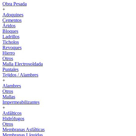
Obra Pesada
+
Adoquines
Cementos
Áridos
Bloques
Ladrillos
Ticholos
Revoques
Hierro
Otros
Malla Electrosoldada
Puntales
Tejidos / Alambres
+
Alambres
Otros
Mallas
Impermeabilizantes
+
Asfálticos
Hidrófugos
Otros
Membranas Asfálticas
Membranas Líquidas