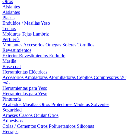
Otros
Aislantes
Aislantes
Placas
Enduídos / Masillas
Yeso
Techos
Molduras
Tejas
Lambriz
Perfilería
Montantes
Accesorios
Omegas
Soleras
Tornillos
Revestimientos
Exterior
Revestimientos
Enduido
Masilla
Base coat
Herramientas Eléctricas
Accesorios
Amoladoras
Atornilladoras
Cepillos
Compresores
Ver
más
Herramientas para Yeso
Herramientas para Yeso
Pinturería
Acabados
Masillas
Otros
Protectores Maderas
Solventes
Seguridad
Arneses
Cascos
Ocular
Otros
Adhesivos
Colas / Cementos
Otros
Poliuretanicos
Siliconas
Herrajes