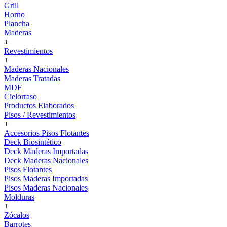
Grill
Horno
Plancha
Maderas
+
Revestimientos
+
Maderas Nacionales
Maderas Tratadas
MDF
Cielorraso
Productos Elaborados
Pisos / Revestimientos
+
Accesorios Pisos Flotantes
Deck Biosintético
Deck Maderas Importadas
Deck Maderas Nacionales
Pisos Flotantes
Pisos Maderas Importadas
Pisos Maderas Nacionales
Molduras
+
Zócalos
Barrotes