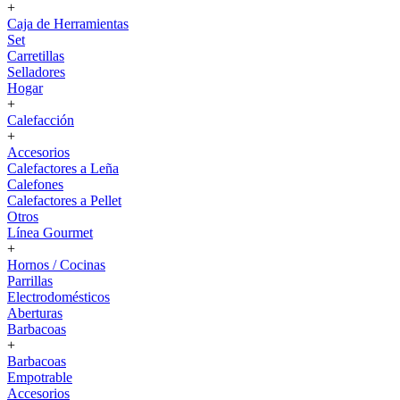
+
Caja de Herramientas
Set
Carretillas
Selladores
Hogar
+
Calefacción
+
Accesorios
Calefactores a Leña
Calefones
Calefactores a Pellet
Otros
Línea Gourmet
+
Hornos / Cocinas
Parrillas
Electrodomésticos
Aberturas
Barbacoas
+
Barbacoas
Empotrable
Accesorios