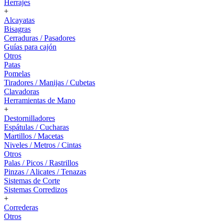
Herrajes
+
Alcayatas
Bisagras
Cerraduras / Pasadores
Guías para cajón
Otros
Patas
Pomelas
Tiradores / Manijas / Cubetas
Clavadoras
Herramientas de Mano
+
Destornilladores
Espátulas / Cucharas
Martillos / Macetas
Niveles / Metros / Cintas
Otros
Palas / Picos / Rastrillos
Pinzas / Alicates / Tenazas
Sistemas de Corte
Sistemas Corredizos
+
Correderas
Otros