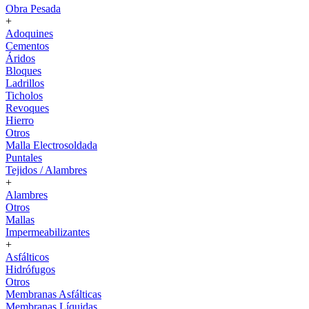
Obra Pesada
+
Adoquines
Cementos
Áridos
Bloques
Ladrillos
Ticholos
Revoques
Hierro
Otros
Malla Electrosoldada
Puntales
Tejidos / Alambres
+
Alambres
Otros
Mallas
Impermeabilizantes
+
Asfálticos
Hidrófugos
Otros
Membranas Asfálticas
Membranas Líquidas