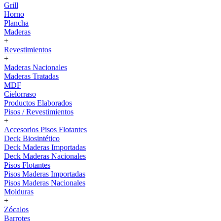
Grill
Horno
Plancha
Maderas
+
Revestimientos
+
Maderas Nacionales
Maderas Tratadas
MDF
Cielorraso
Productos Elaborados
Pisos / Revestimientos
+
Accesorios Pisos Flotantes
Deck Biosintético
Deck Maderas Importadas
Deck Maderas Nacionales
Pisos Flotantes
Pisos Maderas Importadas
Pisos Maderas Nacionales
Molduras
+
Zócalos
Barrotes