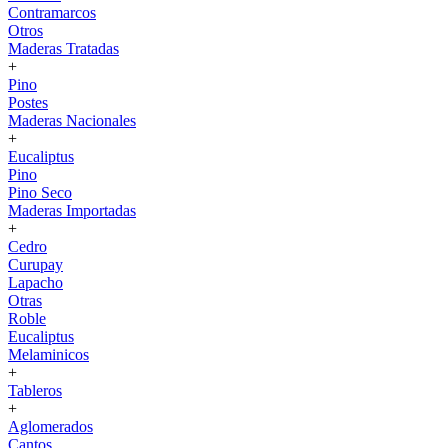
Contramarcos
Otros
Maderas Tratadas
+
Pino
Postes
Maderas Nacionales
+
Eucaliptus
Pino
Pino Seco
Maderas Importadas
+
Cedro
Curupay
Lapacho
Otras
Roble
Eucaliptus
Melaminicos
+
Tableros
+
Aglomerados
Cantos