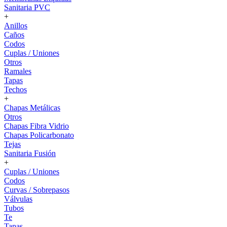
Sanitaria PVC
+
Anillos
Caños
Codos
Cuplas / Uniones
Otros
Ramales
Tapas
Techos
+
Chapas Metálicas
Otros
Chapas Fibra Vidrio
Chapas Policarbonato
Tejas
Sanitaria Fusión
+
Cuplas / Uniones
Codos
Curvas / Sobrepasos
Válvulas
Tubos
Te
Tapas