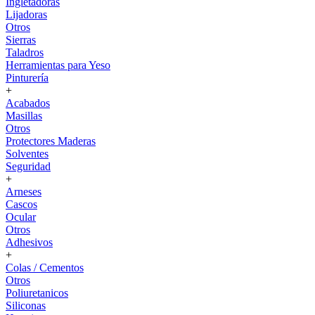
Ingletadoras
Lijadoras
Otros
Sierras
Taladros
Herramientas para Yeso
Pinturería
+
Acabados
Masillas
Otros
Protectores Maderas
Solventes
Seguridad
+
Arneses
Cascos
Ocular
Otros
Adhesivos
+
Colas / Cementos
Otros
Poliuretanicos
Siliconas