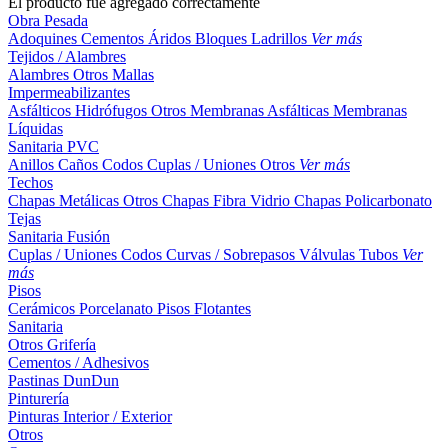
El producto fue agregado correctamente
Obra Pesada
Adoquines
Cementos
Áridos
Bloques
Ladrillos
Ver más
Tejidos / Alambres
Alambres
Otros
Mallas
Impermeabilizantes
Asfálticos
Hidrófugos
Otros
Membranas Asfálticas
Membranas
Líquidas
Sanitaria PVC
Anillos
Caños
Codos
Cuplas / Uniones
Otros
Ver más
Techos
Chapas Metálicas
Otros
Chapas Fibra Vidrio
Chapas Policarbonato
Tejas
Sanitaria Fusión
Cuplas / Uniones
Codos
Curvas / Sobrepasos
Válvulas
Tubos
Ver
más
Pisos
Cerámicos
Porcelanato
Pisos Flotantes
Sanitaria
Otros
Grifería
Cementos / Adhesivos
Pastinas
DunDun
Pinturería
Pinturas Interior / Exterior
Otros