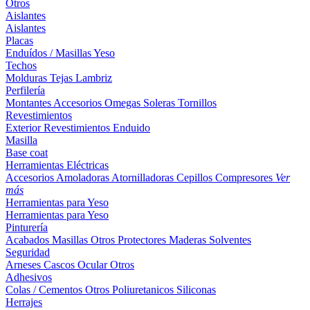
Otros
Aislantes
Aislantes
Placas
Enduídos / Masillas
Yeso
Techos
Molduras
Tejas
Lambriz
Perfilería
Montantes
Accesorios
Omegas
Soleras
Tornillos
Revestimientos
Exterior
Revestimientos
Enduido
Masilla
Base coat
Herramientas Eléctricas
Accesorios
Amoladoras
Atornilladoras
Cepillos
Compresores
Ver
más
Herramientas para Yeso
Herramientas para Yeso
Pinturería
Acabados
Masillas
Otros
Protectores Maderas
Solventes
Seguridad
Arneses
Cascos
Ocular
Otros
Adhesivos
Colas / Cementos
Otros
Poliuretanicos
Siliconas
Herrajes