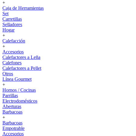
+
Caja de Herramientas
Set
Carretillas
Selladores
Hogar
+
Calefacción
+
Accesorios
Calefactores a Leña
Calefones
Calefactores a Pellet
Otros
Línea Gourmet
+
Hornos / Cocinas
Parrillas
Electrodomésticos
Aberturas
Barbacoas
+
Barbacoas
Empotrable
Accesorios