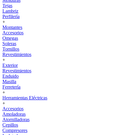
Molduras
Tejas
Lambriz
Perfilería
+
Montantes
Accesorios
Omegas
Soleras
Tornillos
Revestimientos
+
Exterior
Revestimientos
Enduido
Masilla
Ferretería
+
Herramientas Eléctricas
+
Accesorios
Amoladoras
Atornilladoras
Cepillos
Compresores