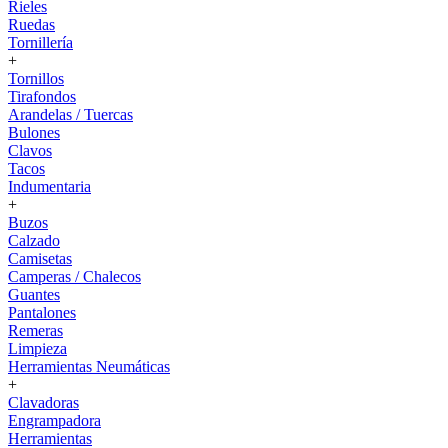
Rieles
Ruedas
Tornillería
+
Tornillos
Tirafondos
Arandelas / Tuercas
Bulones
Clavos
Tacos
Indumentaria
+
Buzos
Calzado
Camisetas
Camperas / Chalecos
Guantes
Pantalones
Remeras
Limpieza
Herramientas Neumáticas
+
Clavadoras
Engrampadora
Herramientas