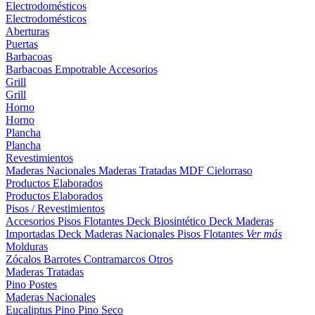
Electrodomésticos
Electrodomésticos
Aberturas
Puertas
Barbacoas
Barbacoas
Empotrable
Accesorios
Grill
Grill
Horno
Horno
Plancha
Plancha
Revestimientos
Maderas Nacionales
Maderas Tratadas
MDF
Cielorraso
Productos Elaborados
Productos Elaborados
Pisos / Revestimientos
Accesorios Pisos Flotantes
Deck Biosintético
Deck Maderas
Importadas
Deck Maderas Nacionales
Pisos Flotantes
Ver más
Molduras
Zócalos
Barrotes
Contramarcos
Otros
Maderas Tratadas
Pino
Postes
Maderas Nacionales
Eucaliptus
Pino
Pino Seco