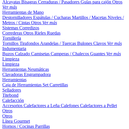
Alcayatas
Bisagras
Cerraduras / Pasadores
Guías para cajón
Otros
Ver más
Herramientas de Mano
Destornilladores
Espátulas / Cucharas
Martillos / Macetas
Niveles /
Metros / Cintas
Otros
Ver más
Sistemas Corredizos
Correderas
Otros
Rieles
Ruedas
Tornillería
Tornillos
Tirafondos
Arandelas / Tuercas
Bulones
Clavos
Ver más
Indumentaria
Buzos
Calzado
Camisetas
Camperas / Chalecos
Guantes
Ver más
Limpieza
Limpieza
Herramientas Neumáticas
Clavadoras
Engrampadora
Herramientas
Caja de Herramientas
Set
Carretillas
Selladores
Titebond
Calefacción
Accesorios
Calefactores a Leña
Calefones
Calefactores a Pellet
Otros
Otros
Línea Gourmet
Hornos / Cocinas
Parrillas