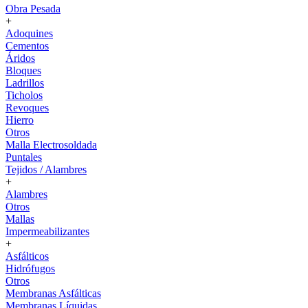
Obra Pesada
+
Adoquines
Cementos
Áridos
Bloques
Ladrillos
Ticholos
Revoques
Hierro
Otros
Malla Electrosoldada
Puntales
Tejidos / Alambres
+
Alambres
Otros
Mallas
Impermeabilizantes
+
Asfálticos
Hidrófugos
Otros
Membranas Asfálticas
Membranas Líquidas