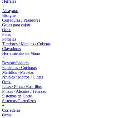
Herrajes
+
Alcayatas
Bisagras
Cerraduras / Pasadores
Guías para cajón
Otros
Patas
Pomelas
Tiradores / Manijas / Cubetas
Clavadoras
Herramientas de Mano
+
Destornilladores
Espátulas / Cucharas
Martillos / Macetas
Niveles / Metros / Cintas
Otros
Palas / Picos / Rastrillos
Pinzas / Alicates / Tenazas
Sistemas de Corte
Sistemas Corredizos
+
Correderas
Otros