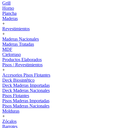
Grill
Horno
Plancha
Maderas
+
Revestimientos
+
Maderas Nacionales
Maderas Tratadas
MDF
Cielorraso
Productos Elaborados
Pisos / Revestimientos
+
Accesorios Pisos Flotantes
Deck Biosintético
Deck Maderas Importadas
Deck Maderas Nacionales
Pisos Flotantes
Pisos Maderas Importadas
Pisos Maderas Nacionales
Molduras
+
Zócalos
Barrotes