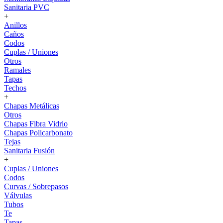
Sanitaria PVC
+
Anillos
Caños
Codos
Cuplas / Uniones
Otros
Ramales
Tapas
Techos
+
Chapas Metálicas
Otros
Chapas Fibra Vidrio
Chapas Policarbonato
Tejas
Sanitaria Fusión
+
Cuplas / Uniones
Codos
Curvas / Sobrepasos
Válvulas
Tubos
Te
Tapas