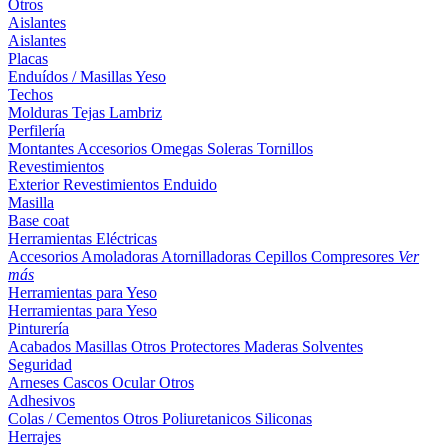
Otros
Aislantes
Aislantes
Placas
Enduídos / Masillas
Yeso
Techos
Molduras
Tejas
Lambriz
Perfilería
Montantes
Accesorios
Omegas
Soleras
Tornillos
Revestimientos
Exterior
Revestimientos
Enduido
Masilla
Base coat
Herramientas Eléctricas
Accesorios
Amoladoras
Atornilladoras
Cepillos
Compresores
Ver
más
Herramientas para Yeso
Herramientas para Yeso
Pinturería
Acabados
Masillas
Otros
Protectores Maderas
Solventes
Seguridad
Arneses
Cascos
Ocular
Otros
Adhesivos
Colas / Cementos
Otros
Poliuretanicos
Siliconas
Herrajes