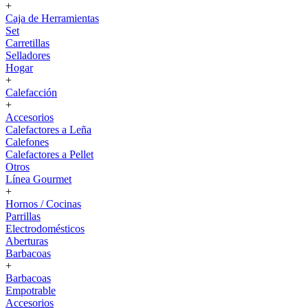
+
Caja de Herramientas
Set
Carretillas
Selladores
Hogar
+
Calefacción
+
Accesorios
Calefactores a Leña
Calefones
Calefactores a Pellet
Otros
Línea Gourmet
+
Hornos / Cocinas
Parrillas
Electrodomésticos
Aberturas
Barbacoas
+
Barbacoas
Empotrable
Accesorios