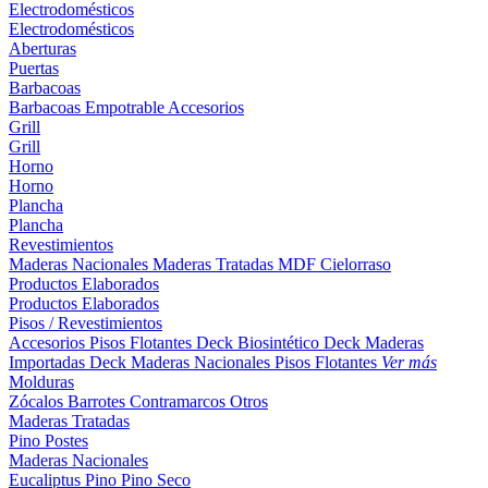
Electrodomésticos
Electrodomésticos
Aberturas
Puertas
Barbacoas
Barbacoas
Empotrable
Accesorios
Grill
Grill
Horno
Horno
Plancha
Plancha
Revestimientos
Maderas Nacionales
Maderas Tratadas
MDF
Cielorraso
Productos Elaborados
Productos Elaborados
Pisos / Revestimientos
Accesorios Pisos Flotantes
Deck Biosintético
Deck Maderas
Importadas
Deck Maderas Nacionales
Pisos Flotantes
Ver más
Molduras
Zócalos
Barrotes
Contramarcos
Otros
Maderas Tratadas
Pino
Postes
Maderas Nacionales
Eucaliptus
Pino
Pino Seco