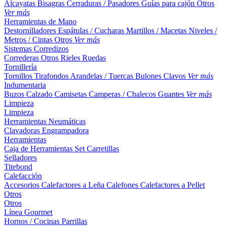
Alcayatas
Bisagras
Cerraduras / Pasadores
Guías para cajón
Otros
Ver más
Herramientas de Mano
Destornilladores
Espátulas / Cucharas
Martillos / Macetas
Niveles /
Metros / Cintas
Otros
Ver más
Sistemas Corredizos
Correderas
Otros
Rieles
Ruedas
Tornillería
Tornillos
Tirafondos
Arandelas / Tuercas
Bulones
Clavos
Ver más
Indumentaria
Buzos
Calzado
Camisetas
Camperas / Chalecos
Guantes
Ver más
Limpieza
Limpieza
Herramientas Neumáticas
Clavadoras
Engrampadora
Herramientas
Caja de Herramientas
Set
Carretillas
Selladores
Titebond
Calefacción
Accesorios
Calefactores a Leña
Calefones
Calefactores a Pellet
Otros
Otros
Línea Gourmet
Hornos / Cocinas
Parrillas