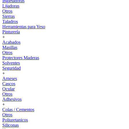
Ingletadoras
Lijadoras
Otros
Sierras
Taladros
Herramientas para Yeso
Pinturería
+
Acabados
Masillas
Otros
Protectores Maderas
Solventes
Seguridad
+
Arneses
Cascos
Ocular
Otros
Adhesivos
+
Colas / Cementos
Otros
Poliuretanicos
Siliconas