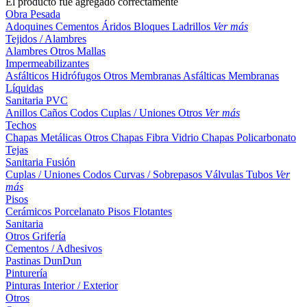
El producto fue agregado correctamente
Obra Pesada
Adoquines
Cementos
Áridos
Bloques
Ladrillos
Ver más
Tejidos / Alambres
Alambres
Otros
Mallas
Impermeabilizantes
Asfálticos
Hidrófugos
Otros
Membranas Asfálticas
Membranas
Líquidas
Sanitaria PVC
Anillos
Caños
Codos
Cuplas / Uniones
Otros
Ver más
Techos
Chapas Metálicas
Otros
Chapas Fibra Vidrio
Chapas Policarbonato
Tejas
Sanitaria Fusión
Cuplas / Uniones
Codos
Curvas / Sobrepasos
Válvulas
Tubos
Ver
más
Pisos
Cerámicos
Porcelanato
Pisos Flotantes
Sanitaria
Otros
Grifería
Cementos / Adhesivos
Pastinas
DunDun
Pinturería
Pinturas Interior / Exterior
Otros