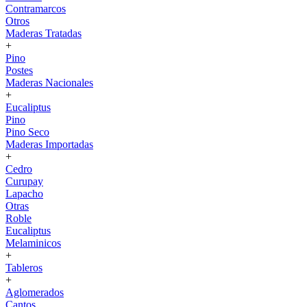
Contramarcos
Otros
Maderas Tratadas
+
Pino
Postes
Maderas Nacionales
+
Eucaliptus
Pino
Pino Seco
Maderas Importadas
+
Cedro
Curupay
Lapacho
Otras
Roble
Eucaliptus
Melaminicos
+
Tableros
+
Aglomerados
Cantos