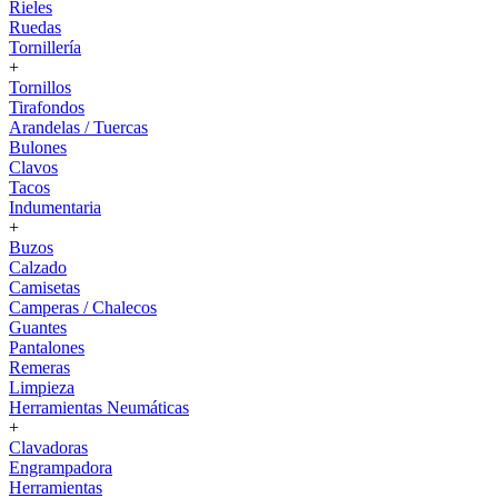
Rieles
Ruedas
Tornillería
+
Tornillos
Tirafondos
Arandelas / Tuercas
Bulones
Clavos
Tacos
Indumentaria
+
Buzos
Calzado
Camisetas
Camperas / Chalecos
Guantes
Pantalones
Remeras
Limpieza
Herramientas Neumáticas
+
Clavadoras
Engrampadora
Herramientas