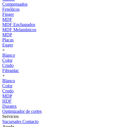
Compensados
Fenólicos
Finger
MDF
MDF Enchapados
MDF Melamínicos
MDP
Placas
Egger
+
Blanco
Color
Crudo
Fibraplac
+
Blanco
Color
Crudo
MDP
HDF
Duratex
Optimizador de cortes
Servicios
Sucursales
Contacto
Ayuda