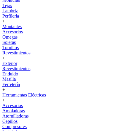
Molduras
Tejas
Lambriz
Perfilería
+
Montantes
Accesorios
Omegas
Soleras
Tornillos
Revestimientos
+
Exterior
Revestimientos
Enduido
Masilla
Ferretería
+
Herramientas Eléctricas
+
Accesorios
Amoladoras
Atornilladoras
Cepillos
Compresores