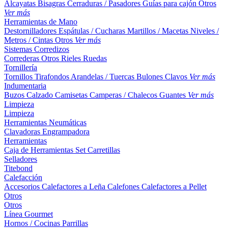
Alcayatas
Bisagras
Cerraduras / Pasadores
Guías para cajón
Otros
Ver más
Herramientas de Mano
Destornilladores
Espátulas / Cucharas
Martillos / Macetas
Niveles /
Metros / Cintas
Otros
Ver más
Sistemas Corredizos
Correderas
Otros
Rieles
Ruedas
Tornillería
Tornillos
Tirafondos
Arandelas / Tuercas
Bulones
Clavos
Ver más
Indumentaria
Buzos
Calzado
Camisetas
Camperas / Chalecos
Guantes
Ver más
Limpieza
Limpieza
Herramientas Neumáticas
Clavadoras
Engrampadora
Herramientas
Caja de Herramientas
Set
Carretillas
Selladores
Titebond
Calefacción
Accesorios
Calefactores a Leña
Calefones
Calefactores a Pellet
Otros
Otros
Línea Gourmet
Hornos / Cocinas
Parrillas