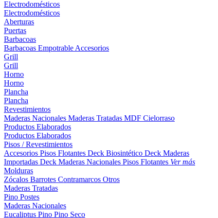
Electrodomésticos
Electrodomésticos
Aberturas
Puertas
Barbacoas
Barbacoas
Empotrable
Accesorios
Grill
Grill
Horno
Horno
Plancha
Plancha
Revestimientos
Maderas Nacionales
Maderas Tratadas
MDF
Cielorraso
Productos Elaborados
Productos Elaborados
Pisos / Revestimientos
Accesorios Pisos Flotantes
Deck Biosintético
Deck Maderas
Importadas
Deck Maderas Nacionales
Pisos Flotantes
Ver más
Molduras
Zócalos
Barrotes
Contramarcos
Otros
Maderas Tratadas
Pino
Postes
Maderas Nacionales
Eucaliptus
Pino
Pino Seco