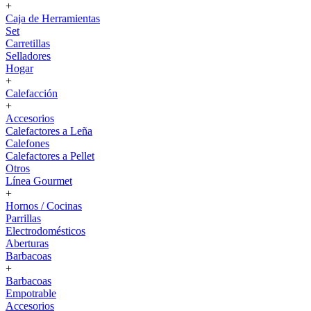
+
Caja de Herramientas
Set
Carretillas
Selladores
Hogar
+
Calefacción
+
Accesorios
Calefactores a Leña
Calefones
Calefactores a Pellet
Otros
Línea Gourmet
+
Hornos / Cocinas
Parrillas
Electrodomésticos
Aberturas
Barbacoas
+
Barbacoas
Empotrable
Accesorios