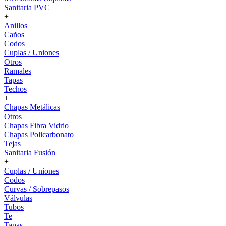
Sanitaria PVC
+
Anillos
Caños
Codos
Cuplas / Uniones
Otros
Ramales
Tapas
Techos
+
Chapas Metálicas
Otros
Chapas Fibra Vidrio
Chapas Policarbonato
Tejas
Sanitaria Fusión
+
Cuplas / Uniones
Codos
Curvas / Sobrepasos
Válvulas
Tubos
Te
Tapas