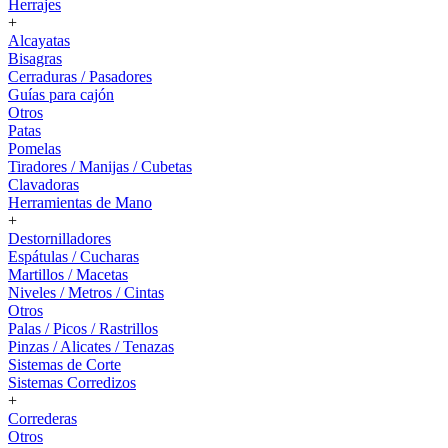
Herrajes
+
Alcayatas
Bisagras
Cerraduras / Pasadores
Guías para cajón
Otros
Patas
Pomelas
Tiradores / Manijas / Cubetas
Clavadoras
Herramientas de Mano
+
Destornilladores
Espátulas / Cucharas
Martillos / Macetas
Niveles / Metros / Cintas
Otros
Palas / Picos / Rastrillos
Pinzas / Alicates / Tenazas
Sistemas de Corte
Sistemas Corredizos
+
Correderas
Otros