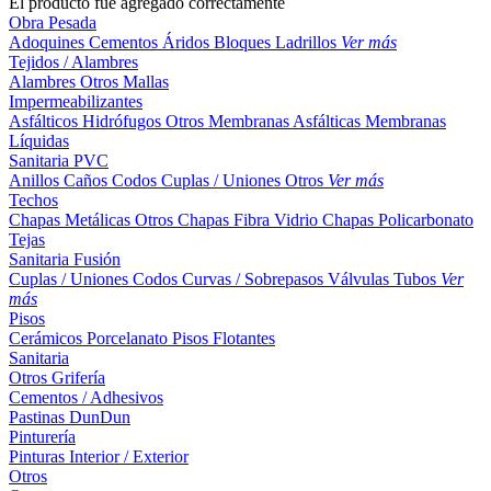
El producto fue agregado correctamente
Obra Pesada
Adoquines
Cementos
Áridos
Bloques
Ladrillos
Ver más
Tejidos / Alambres
Alambres
Otros
Mallas
Impermeabilizantes
Asfálticos
Hidrófugos
Otros
Membranas Asfálticas
Membranas
Líquidas
Sanitaria PVC
Anillos
Caños
Codos
Cuplas / Uniones
Otros
Ver más
Techos
Chapas Metálicas
Otros
Chapas Fibra Vidrio
Chapas Policarbonato
Tejas
Sanitaria Fusión
Cuplas / Uniones
Codos
Curvas / Sobrepasos
Válvulas
Tubos
Ver
más
Pisos
Cerámicos
Porcelanato
Pisos Flotantes
Sanitaria
Otros
Grifería
Cementos / Adhesivos
Pastinas
DunDun
Pinturería
Pinturas Interior / Exterior
Otros