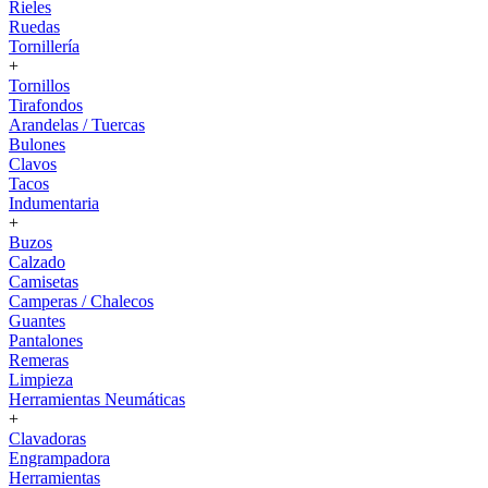
Rieles
Ruedas
Tornillería
+
Tornillos
Tirafondos
Arandelas / Tuercas
Bulones
Clavos
Tacos
Indumentaria
+
Buzos
Calzado
Camisetas
Camperas / Chalecos
Guantes
Pantalones
Remeras
Limpieza
Herramientas Neumáticas
+
Clavadoras
Engrampadora
Herramientas