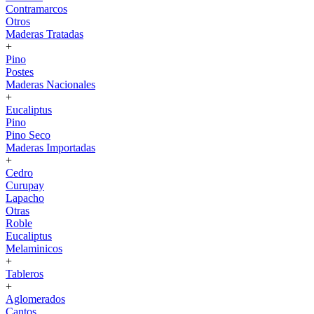
Contramarcos
Otros
Maderas Tratadas
+
Pino
Postes
Maderas Nacionales
+
Eucaliptus
Pino
Pino Seco
Maderas Importadas
+
Cedro
Curupay
Lapacho
Otras
Roble
Eucaliptus
Melaminicos
+
Tableros
+
Aglomerados
Cantos