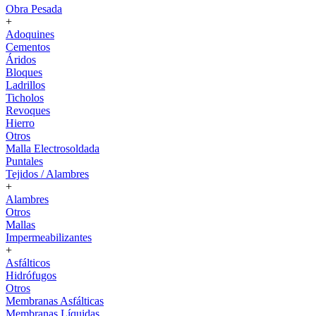
Obra Pesada
+
Adoquines
Cementos
Áridos
Bloques
Ladrillos
Ticholos
Revoques
Hierro
Otros
Malla Electrosoldada
Puntales
Tejidos / Alambres
+
Alambres
Otros
Mallas
Impermeabilizantes
+
Asfálticos
Hidrófugos
Otros
Membranas Asfálticas
Membranas Líquidas