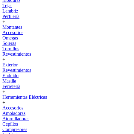
Molduras
Tejas
Lambriz
Perfilería
+
Montantes
Accesorios
Omegas
Soleras
Tornillos
Revestimientos
+
Exterior
Revestimientos
Enduido
Masilla
Ferretería
+
Herramientas Eléctricas
+
Accesorios
Amoladoras
Atornilladoras
Cepillos
Compresores