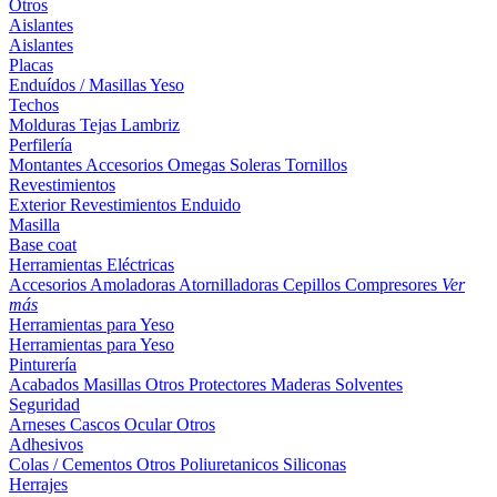
Otros
Aislantes
Aislantes
Placas
Enduídos / Masillas
Yeso
Techos
Molduras
Tejas
Lambriz
Perfilería
Montantes
Accesorios
Omegas
Soleras
Tornillos
Revestimientos
Exterior
Revestimientos
Enduido
Masilla
Base coat
Herramientas Eléctricas
Accesorios
Amoladoras
Atornilladoras
Cepillos
Compresores
Ver
más
Herramientas para Yeso
Herramientas para Yeso
Pinturería
Acabados
Masillas
Otros
Protectores Maderas
Solventes
Seguridad
Arneses
Cascos
Ocular
Otros
Adhesivos
Colas / Cementos
Otros
Poliuretanicos
Siliconas
Herrajes