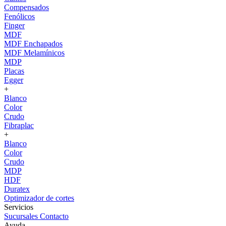
Compensados
Fenólicos
Finger
MDF
MDF Enchapados
MDF Melamínicos
MDP
Placas
Egger
+
Blanco
Color
Crudo
Fibraplac
+
Blanco
Color
Crudo
MDP
HDF
Duratex
Optimizador de cortes
Servicios
Sucursales
Contacto
Ayuda