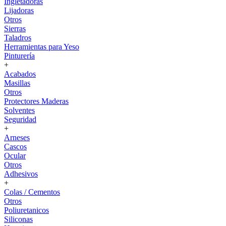
Ingletadoras
Lijadoras
Otros
Sierras
Taladros
Herramientas para Yeso
Pinturería
+
Acabados
Masillas
Otros
Protectores Maderas
Solventes
Seguridad
+
Arneses
Cascos
Ocular
Otros
Adhesivos
+
Colas / Cementos
Otros
Poliuretanicos
Siliconas