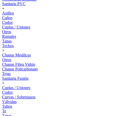
Sanitaria PVC
+
Anillos
Caños
Codos
Cuplas / Uniones
Otros
Ramales
Tapas
Techos
+
Chapas Metálicas
Otros
Chapas Fibra Vidrio
Chapas Policarbonato
Tejas
Sanitaria Fusión
+
Cuplas / Uniones
Codos
Curvas / Sobrepasos
Válvulas
Tubos
Te
Tapas