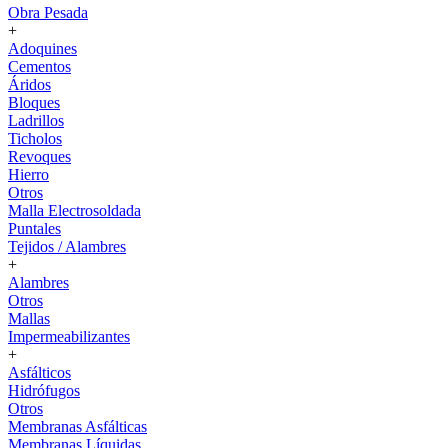
Obra Pesada
+
Adoquines
Cementos
Áridos
Bloques
Ladrillos
Ticholos
Revoques
Hierro
Otros
Malla Electrosoldada
Puntales
Tejidos / Alambres
+
Alambres
Otros
Mallas
Impermeabilizantes
+
Asfálticos
Hidrófugos
Otros
Membranas Asfálticas
Membranas Líquidas