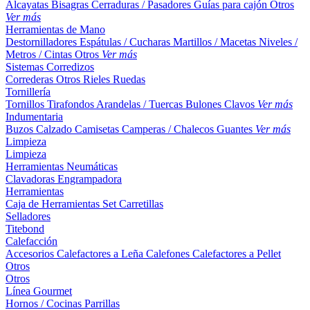
Alcayatas
Bisagras
Cerraduras / Pasadores
Guías para cajón
Otros
Ver más
Herramientas de Mano
Destornilladores
Espátulas / Cucharas
Martillos / Macetas
Niveles /
Metros / Cintas
Otros
Ver más
Sistemas Corredizos
Correderas
Otros
Rieles
Ruedas
Tornillería
Tornillos
Tirafondos
Arandelas / Tuercas
Bulones
Clavos
Ver más
Indumentaria
Buzos
Calzado
Camisetas
Camperas / Chalecos
Guantes
Ver más
Limpieza
Limpieza
Herramientas Neumáticas
Clavadoras
Engrampadora
Herramientas
Caja de Herramientas
Set
Carretillas
Selladores
Titebond
Calefacción
Accesorios
Calefactores a Leña
Calefones
Calefactores a Pellet
Otros
Otros
Línea Gourmet
Hornos / Cocinas
Parrillas