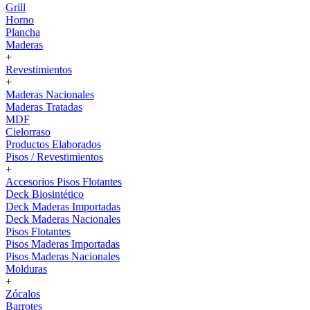
Grill
Horno
Plancha
Maderas
+
Revestimientos
+
Maderas Nacionales
Maderas Tratadas
MDF
Cielorraso
Productos Elaborados
Pisos / Revestimientos
+
Accesorios Pisos Flotantes
Deck Biosintético
Deck Maderas Importadas
Deck Maderas Nacionales
Pisos Flotantes
Pisos Maderas Importadas
Pisos Maderas Nacionales
Molduras
+
Zócalos
Barrotes