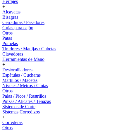
Herrajes
+
Alcayatas
Bisagras
Cerraduras / Pasadores
Guías para cajón
Otros
Patas
Pomelas
Tiradores / Manijas / Cubetas
Clavadoras
Herramientas de Mano
+
Destornilladores
Espátulas / Cucharas
Martillos / Macetas
Niveles / Metros / Cintas
Otros
Palas / Picos / Rastrillos
Pinzas / Alicates / Tenazas
Sistemas de Corte
Sistemas Corredizos
+
Correderas
Otros