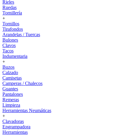
Rieles
Ruedas
Tornillería
+
Tornillos
Tirafondos
Arandelas / Tuercas
Bulones
Clavos
Tacos
Indumentaria
+
Buzos
Calzado
Camisetas
Camperas / Chalecos
Guantes
Pantalones
Remeras
Limpieza
Herramientas Neumáticas
+
Clavadoras
Engrampadora
Herramientas