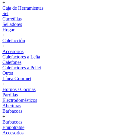
+
Caja de Herramientas
Set
Carretillas
Selladores
Hogar
+
Calefacción
+
Accesorios
Calefactores a Leña
Calefones
Calefactores a Pellet
Otros
Línea Gourmet
+
Hornos / Cocinas
Parrillas
Electrodomésticos
Aberturas
Barbacoas
+
Barbacoas
Empotrable
Accesorios