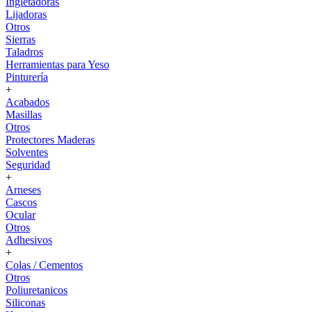
Ingletadoras
Lijadoras
Otros
Sierras
Taladros
Herramientas para Yeso
Pinturería
+
Acabados
Masillas
Otros
Protectores Maderas
Solventes
Seguridad
+
Arneses
Cascos
Ocular
Otros
Adhesivos
+
Colas / Cementos
Otros
Poliuretanicos
Siliconas