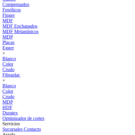
Compensados
Fenólicos
Finger
MDF
MDF Enchapados
MDF Melamínicos
MDP
Placas
Egger
+
Blanco
Color
Crudo
Fibraplac
+
Blanco
Color
Crudo
MDP
HDF
Duratex
Optimizador de cortes
Servicios
Sucursales
Contacto
Ayuda