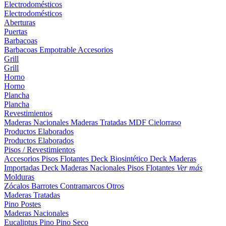
Electrodomésticos
Electrodomésticos
Aberturas
Puertas
Barbacoas
Barbacoas
Empotrable
Accesorios
Grill
Grill
Horno
Horno
Plancha
Plancha
Revestimientos
Maderas Nacionales
Maderas Tratadas
MDF
Cielorraso
Productos Elaborados
Productos Elaborados
Pisos / Revestimientos
Accesorios Pisos Flotantes
Deck Biosintético
Deck Maderas
Importadas
Deck Maderas Nacionales
Pisos Flotantes
Ver más
Molduras
Zócalos
Barrotes
Contramarcos
Otros
Maderas Tratadas
Pino
Postes
Maderas Nacionales
Eucaliptus
Pino
Pino Seco