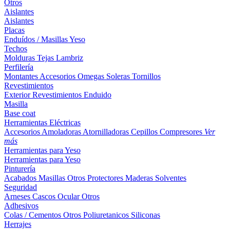
Otros
Aislantes
Aislantes
Placas
Enduídos / Masillas
Yeso
Techos
Molduras
Tejas
Lambriz
Perfilería
Montantes
Accesorios
Omegas
Soleras
Tornillos
Revestimientos
Exterior
Revestimientos
Enduido
Masilla
Base coat
Herramientas Eléctricas
Accesorios
Amoladoras
Atornilladoras
Cepillos
Compresores
Ver
más
Herramientas para Yeso
Herramientas para Yeso
Pinturería
Acabados
Masillas
Otros
Protectores Maderas
Solventes
Seguridad
Arneses
Cascos
Ocular
Otros
Adhesivos
Colas / Cementos
Otros
Poliuretanicos
Siliconas
Herrajes