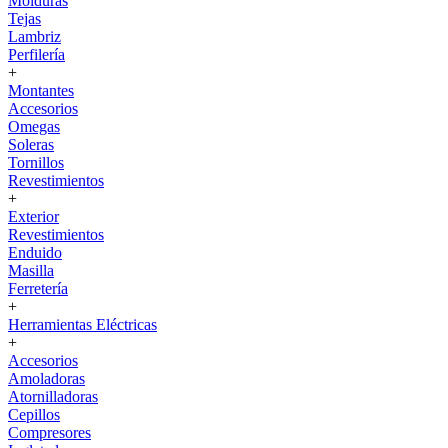
Molduras
Tejas
Lambriz
Perfilería
+
Montantes
Accesorios
Omegas
Soleras
Tornillos
Revestimientos
+
Exterior
Revestimientos
Enduido
Masilla
Ferretería
+
Herramientas Eléctricas
+
Accesorios
Amoladoras
Atornilladoras
Cepillos
Compresores