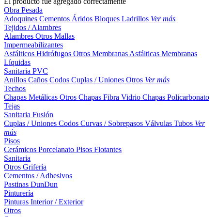
El producto fue agregado correctamente
Obra Pesada
Adoquines
Cementos
Áridos
Bloques
Ladrillos
Ver más
Tejidos / Alambres
Alambres
Otros
Mallas
Impermeabilizantes
Asfálticos
Hidrófugos
Otros
Membranas Asfálticas
Membranas
Líquidas
Sanitaria PVC
Anillos
Caños
Codos
Cuplas / Uniones
Otros
Ver más
Techos
Chapas Metálicas
Otros
Chapas Fibra Vidrio
Chapas Policarbonato
Tejas
Sanitaria Fusión
Cuplas / Uniones
Codos
Curvas / Sobrepasos
Válvulas
Tubos
Ver
más
Pisos
Cerámicos
Porcelanato
Pisos Flotantes
Sanitaria
Otros
Grifería
Cementos / Adhesivos
Pastinas
DunDun
Pinturería
Pinturas Interior / Exterior
Otros