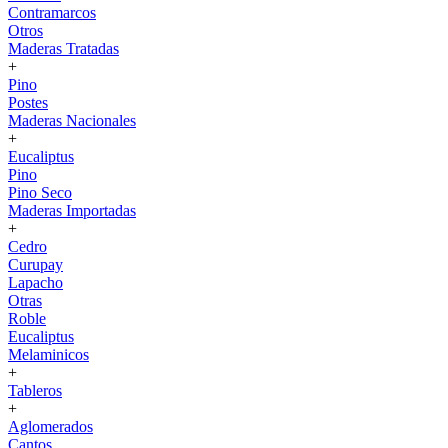
Contramarcos
Otros
Maderas Tratadas
+
Pino
Postes
Maderas Nacionales
+
Eucaliptus
Pino
Pino Seco
Maderas Importadas
+
Cedro
Curupay
Lapacho
Otras
Roble
Eucaliptus
Melaminicos
+
Tableros
+
Aglomerados
Cantos