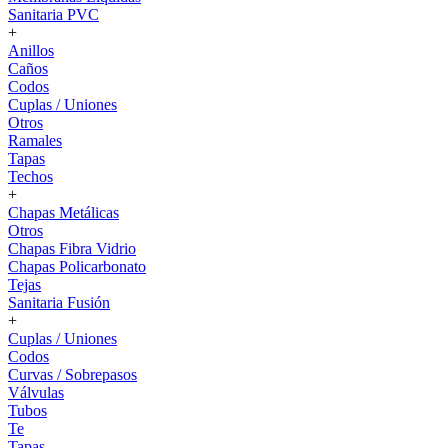
Sanitaria PVC
+
Anillos
Caños
Codos
Cuplas / Uniones
Otros
Ramales
Tapas
Techos
+
Chapas Metálicas
Otros
Chapas Fibra Vidrio
Chapas Policarbonato
Tejas
Sanitaria Fusión
+
Cuplas / Uniones
Codos
Curvas / Sobrepasos
Válvulas
Tubos
Te
Tapas