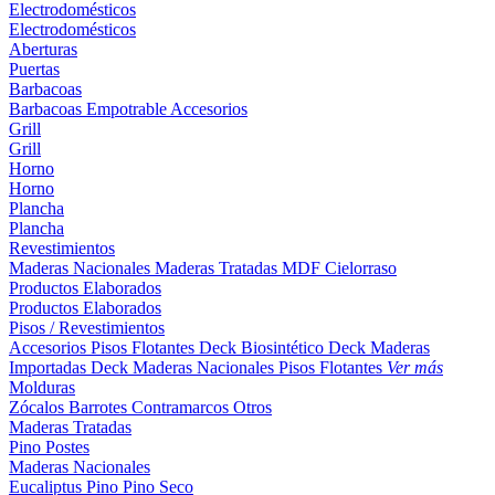
Electrodomésticos
Electrodomésticos
Aberturas
Puertas
Barbacoas
Barbacoas
Empotrable
Accesorios
Grill
Grill
Horno
Horno
Plancha
Plancha
Revestimientos
Maderas Nacionales
Maderas Tratadas
MDF
Cielorraso
Productos Elaborados
Productos Elaborados
Pisos / Revestimientos
Accesorios Pisos Flotantes
Deck Biosintético
Deck Maderas
Importadas
Deck Maderas Nacionales
Pisos Flotantes
Ver más
Molduras
Zócalos
Barrotes
Contramarcos
Otros
Maderas Tratadas
Pino
Postes
Maderas Nacionales
Eucaliptus
Pino
Pino Seco