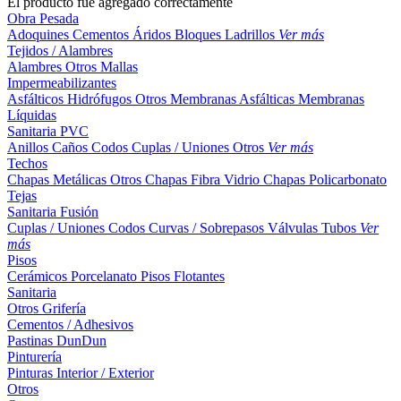
El producto fue agregado correctamente
Obra Pesada
Adoquines
Cementos
Áridos
Bloques
Ladrillos
Ver más
Tejidos / Alambres
Alambres
Otros
Mallas
Impermeabilizantes
Asfálticos
Hidrófugos
Otros
Membranas Asfálticas
Membranas
Líquidas
Sanitaria PVC
Anillos
Caños
Codos
Cuplas / Uniones
Otros
Ver más
Techos
Chapas Metálicas
Otros
Chapas Fibra Vidrio
Chapas Policarbonato
Tejas
Sanitaria Fusión
Cuplas / Uniones
Codos
Curvas / Sobrepasos
Válvulas
Tubos
Ver
más
Pisos
Cerámicos
Porcelanato
Pisos Flotantes
Sanitaria
Otros
Grifería
Cementos / Adhesivos
Pastinas
DunDun
Pinturería
Pinturas Interior / Exterior
Otros