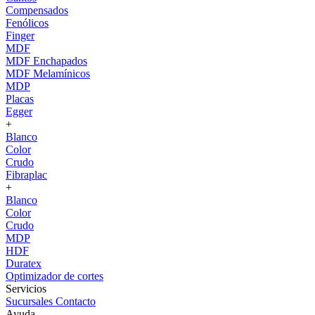
Compensados
Fenólicos
Finger
MDF
MDF Enchapados
MDF Melamínicos
MDP
Placas
Egger
+
Blanco
Color
Crudo
Fibraplac
+
Blanco
Color
Crudo
MDP
HDF
Duratex
Optimizador de cortes
Servicios
Sucursales
Contacto
Ayuda