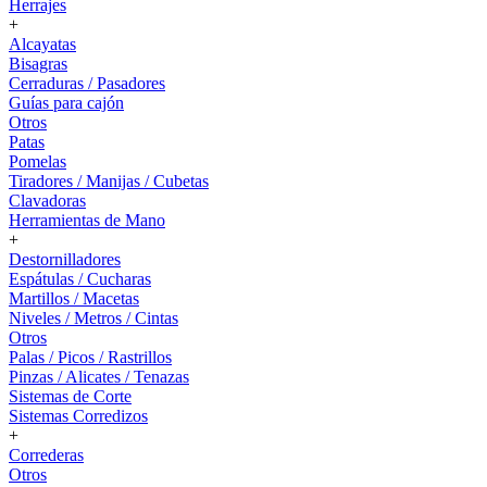
Herrajes
+
Alcayatas
Bisagras
Cerraduras / Pasadores
Guías para cajón
Otros
Patas
Pomelas
Tiradores / Manijas / Cubetas
Clavadoras
Herramientas de Mano
+
Destornilladores
Espátulas / Cucharas
Martillos / Macetas
Niveles / Metros / Cintas
Otros
Palas / Picos / Rastrillos
Pinzas / Alicates / Tenazas
Sistemas de Corte
Sistemas Corredizos
+
Correderas
Otros