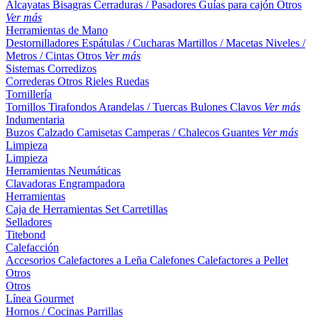
Alcayatas
Bisagras
Cerraduras / Pasadores
Guías para cajón
Otros
Ver más
Herramientas de Mano
Destornilladores
Espátulas / Cucharas
Martillos / Macetas
Niveles /
Metros / Cintas
Otros
Ver más
Sistemas Corredizos
Correderas
Otros
Rieles
Ruedas
Tornillería
Tornillos
Tirafondos
Arandelas / Tuercas
Bulones
Clavos
Ver más
Indumentaria
Buzos
Calzado
Camisetas
Camperas / Chalecos
Guantes
Ver más
Limpieza
Limpieza
Herramientas Neumáticas
Clavadoras
Engrampadora
Herramientas
Caja de Herramientas
Set
Carretillas
Selladores
Titebond
Calefacción
Accesorios
Calefactores a Leña
Calefones
Calefactores a Pellet
Otros
Otros
Línea Gourmet
Hornos / Cocinas
Parrillas