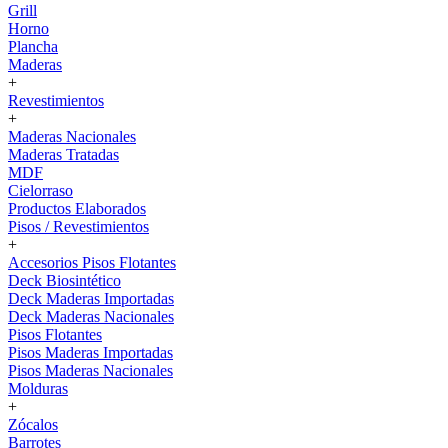
Grill
Horno
Plancha
Maderas
+
Revestimientos
+
Maderas Nacionales
Maderas Tratadas
MDF
Cielorraso
Productos Elaborados
Pisos / Revestimientos
+
Accesorios Pisos Flotantes
Deck Biosintético
Deck Maderas Importadas
Deck Maderas Nacionales
Pisos Flotantes
Pisos Maderas Importadas
Pisos Maderas Nacionales
Molduras
+
Zócalos
Barrotes