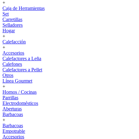
+
Caja de Herramientas
Set
Carretillas
Selladores
Hogar
+
Calefacción
+
Accesorios
Calefactores a Leña
Calefones
Calefactores a Pellet
Otros
Línea Gourmet
+
Hornos / Cocinas
Parrillas
Electrodomésticos
Aberturas
Barbacoas
+
Barbacoas
Empotrable
Accesorios