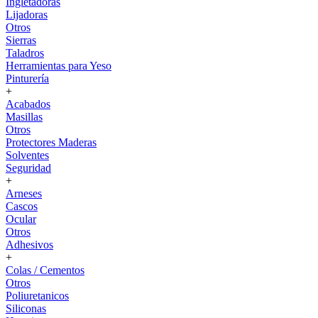
Ingletadoras
Lijadoras
Otros
Sierras
Taladros
Herramientas para Yeso
Pinturería
+
Acabados
Masillas
Otros
Protectores Maderas
Solventes
Seguridad
+
Arneses
Cascos
Ocular
Otros
Adhesivos
+
Colas / Cementos
Otros
Poliuretanicos
Siliconas