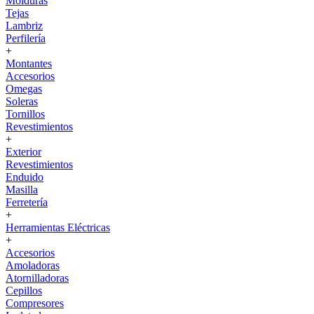
Molduras
Tejas
Lambriz
Perfilería
+
Montantes
Accesorios
Omegas
Soleras
Tornillos
Revestimientos
+
Exterior
Revestimientos
Enduido
Masilla
Ferretería
+
Herramientas Eléctricas
+
Accesorios
Amoladoras
Atornilladoras
Cepillos
Compresores