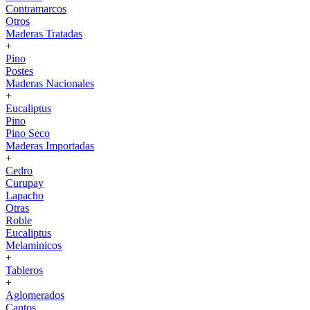
Contramarcos
Otros
Maderas Tratadas
+
Pino
Postes
Maderas Nacionales
+
Eucaliptus
Pino
Pino Seco
Maderas Importadas
+
Cedro
Curupay
Lapacho
Otras
Roble
Eucaliptus
Melaminicos
+
Tableros
+
Aglomerados
Cantos