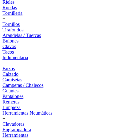
Rieles
Ruedas
Tornillería
+
Tornillos
Tirafondos
Arandelas / Tuercas
Bulones
Clavos
Tacos
Indumentaria
+
Buzos
Calzado
Camisetas
Camperas / Chalecos
Guantes
Pantalones
Remeras
Limpieza
Herramientas Neumáticas
+
Clavadoras
Engrampadora
Herramientas