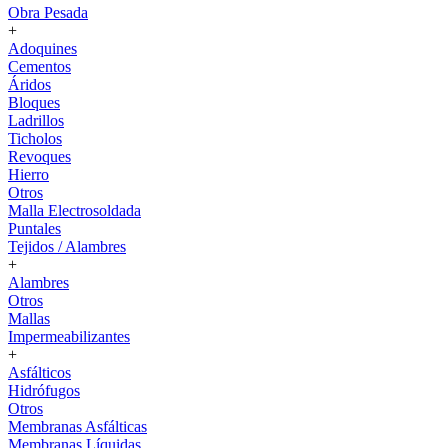
Obra Pesada
+
Adoquines
Cementos
Áridos
Bloques
Ladrillos
Ticholos
Revoques
Hierro
Otros
Malla Electrosoldada
Puntales
Tejidos / Alambres
+
Alambres
Otros
Mallas
Impermeabilizantes
+
Asfálticos
Hidrófugos
Otros
Membranas Asfálticas
Membranas Líquidas