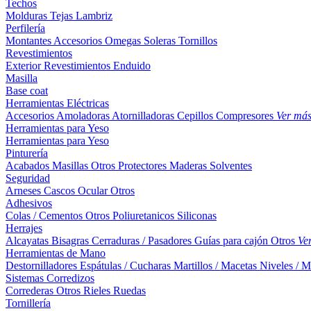
Techos
Molduras
Tejas
Lambriz
Perfilería
Montantes
Accesorios
Omegas
Soleras
Tornillos
Revestimientos
Exterior
Revestimientos
Enduido
Masilla
Base coat
Herramientas Eléctricas
Accesorios
Amoladoras
Atornilladoras
Cepillos
Compresores
Ver má
Herramientas para Yeso
Herramientas para Yeso
Pinturería
Acabados
Masillas
Otros
Protectores Maderas
Solventes
Seguridad
Arneses
Cascos
Ocular
Otros
Adhesivos
Colas / Cementos
Otros
Poliuretanicos
Siliconas
Herrajes
Alcayatas
Bisagras
Cerraduras / Pasadores
Guías para cajón
Otros
Ve
Herramientas de Mano
Destornilladores
Espátulas / Cucharas
Martillos / Macetas
Niveles / M
Sistemas Corredizos
Correderas
Otros
Rieles
Ruedas
Tornillería