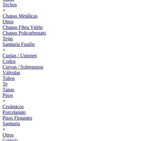
Techos
+
Chapas Metálicas
Otros
Chapas Fibra Vidrio
Chapas Policarbonato
Tejas
Sanitaria Fusión
+
Cuplas / Uniones
Codos
Curvas / Sobrepasos
Válvulas
Tubos
Te
Tapas
Pisos
+
Cerámicos
Porcelanato
Pisos Flotantes
Sanitaria
+
Otros
Grifería