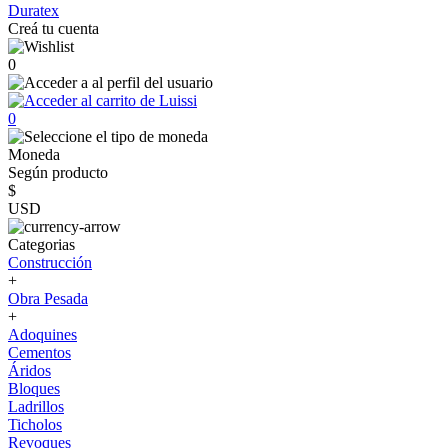
Duratex
Creá tu cuenta
0
0
Moneda
Según producto
$
USD
Categorias
Construcción
+
Obra Pesada
+
Adoquines
Cementos
Áridos
Bloques
Ladrillos
Ticholos
Revoques