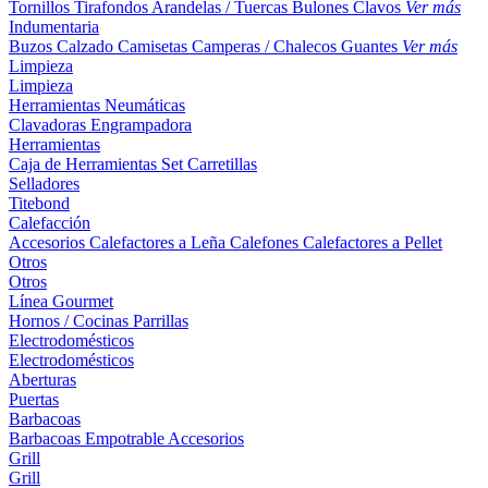
Tornillos
Tirafondos
Arandelas / Tuercas
Bulones
Clavos
Ver más
Indumentaria
Buzos
Calzado
Camisetas
Camperas / Chalecos
Guantes
Ver más
Limpieza
Limpieza
Herramientas Neumáticas
Clavadoras
Engrampadora
Herramientas
Caja de Herramientas
Set
Carretillas
Selladores
Titebond
Calefacción
Accesorios
Calefactores a Leña
Calefones
Calefactores a Pellet
Otros
Otros
Línea Gourmet
Hornos / Cocinas
Parrillas
Electrodomésticos
Electrodomésticos
Aberturas
Puertas
Barbacoas
Barbacoas
Empotrable
Accesorios
Grill
Grill