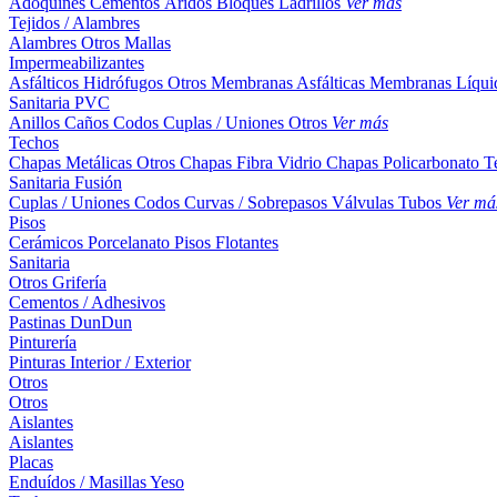
Adoquines
Cementos
Áridos
Bloques
Ladrillos
Ver más
Tejidos / Alambres
Alambres
Otros
Mallas
Impermeabilizantes
Asfálticos
Hidrófugos
Otros
Membranas Asfálticas
Membranas Líqui
Sanitaria PVC
Anillos
Caños
Codos
Cuplas / Uniones
Otros
Ver más
Techos
Chapas Metálicas
Otros
Chapas Fibra Vidrio
Chapas Policarbonato
T
Sanitaria Fusión
Cuplas / Uniones
Codos
Curvas / Sobrepasos
Válvulas
Tubos
Ver má
Pisos
Cerámicos
Porcelanato
Pisos Flotantes
Sanitaria
Otros
Grifería
Cementos / Adhesivos
Pastinas
DunDun
Pinturería
Pinturas Interior / Exterior
Otros
Otros
Aislantes
Aislantes
Placas
Enduídos / Masillas
Yeso