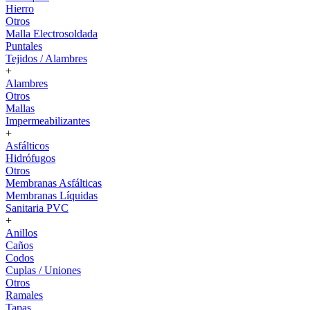
Hierro
Otros
Malla Electrosoldada
Puntales
Tejidos / Alambres
+
Alambres
Otros
Mallas
Impermeabilizantes
+
Asfálticos
Hidrófugos
Otros
Membranas Asfálticas
Membranas Líquidas
Sanitaria PVC
+
Anillos
Caños
Codos
Cuplas / Uniones
Otros
Ramales
Tapas