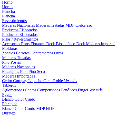
Horno
Horno
Plancha
Plancha
Revestimientos
Maderas Nacionales
Maderas Tratadas
MDF
Cielorraso
Productos Elaborados
Productos Elaborados
Pisos / Revestimientos
Accesorios Pisos Flotantes
Deck Biosintético
Deck Maderas Importa
Molduras
Zócalos
Barrotes
Contramarcos
Otros
Maderas Tratadas
Pino
Postes
Maderas Nacionales
Eucaliptus
Pino
Pino Seco
Maderas Importadas
Cedro
Curupay
Lapacho
Otras
Roble
Ver más
Tableros
Aglomerados
Cantos
Compensados
Fenólicos
Finger
Ver más
Egger
Blanco
Color
Crudo
Fibraplac
Blanco
Color
Crudo
MDP
HDF
Duratex