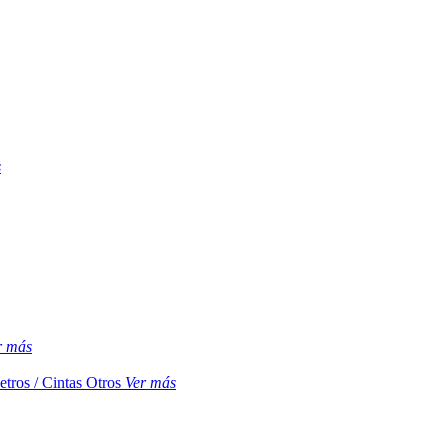
s
r más
etros / Cintas
Otros
Ver más