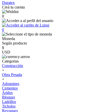
Duratex
Creá tu cuenta
0
0
Moneda
Según producto
$
USD
Categorias
Construcción
+
Obra Pesada
+
Adoquines
Cementos
Áridos
Bloques
Ladrillos
Ticholos
Revoques