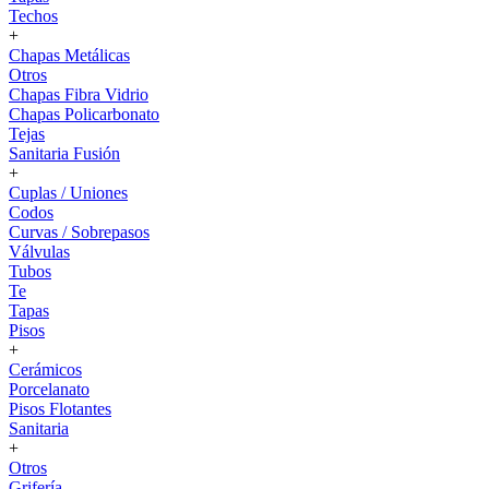
Techos
+
Chapas Metálicas
Otros
Chapas Fibra Vidrio
Chapas Policarbonato
Tejas
Sanitaria Fusión
+
Cuplas / Uniones
Codos
Curvas / Sobrepasos
Válvulas
Tubos
Te
Tapas
Pisos
+
Cerámicos
Porcelanato
Pisos Flotantes
Sanitaria
+
Otros
Grifería