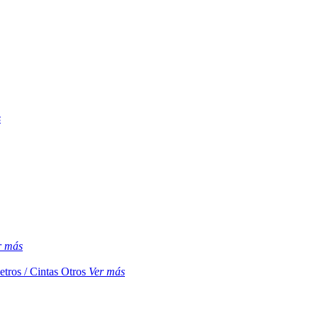
s
r más
etros / Cintas
Otros
Ver más