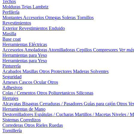
Techos
Molduras
Tejas
Lambriz
Perfilería
Montantes
Accesorios
Omegas
Soleras
Tornillos
Revestimientos
Exterior
Revestimientos
Enduido
Masilla
Base coat
Herramientas Eléctricas
Accesorios
Amoladoras
Atornilladoras
Cepillos
Compresores
Ver má
Herramientas para Yeso
Herramientas para Yeso
Pinturería
Acabados
Masillas
Otros
Protectores Maderas
Solventes
Seguridad
Arneses
Cascos
Ocular
Otros
Adhesivos
Colas / Cementos
Otros
Poliuretanicos
Siliconas
Herrajes
Alcayatas
Bisagras
Cerraduras / Pasadores
Guías para cajón
Otros
Ve
Herramientas de Mano
Destornilladores
Espátulas / Cucharas
Martillos / Macetas
Niveles / M
Sistemas Corredizos
Correderas
Otros
Rieles
Ruedas
Tornillería