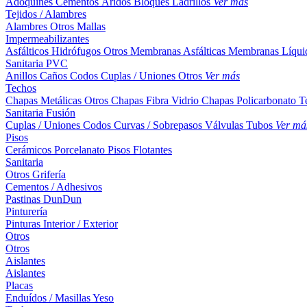
Adoquines
Cementos
Áridos
Bloques
Ladrillos
Ver más
Tejidos / Alambres
Alambres
Otros
Mallas
Impermeabilizantes
Asfálticos
Hidrófugos
Otros
Membranas Asfálticas
Membranas Líqui
Sanitaria PVC
Anillos
Caños
Codos
Cuplas / Uniones
Otros
Ver más
Techos
Chapas Metálicas
Otros
Chapas Fibra Vidrio
Chapas Policarbonato
T
Sanitaria Fusión
Cuplas / Uniones
Codos
Curvas / Sobrepasos
Válvulas
Tubos
Ver má
Pisos
Cerámicos
Porcelanato
Pisos Flotantes
Sanitaria
Otros
Grifería
Cementos / Adhesivos
Pastinas
DunDun
Pinturería
Pinturas Interior / Exterior
Otros
Otros
Aislantes
Aislantes
Placas
Enduídos / Masillas
Yeso