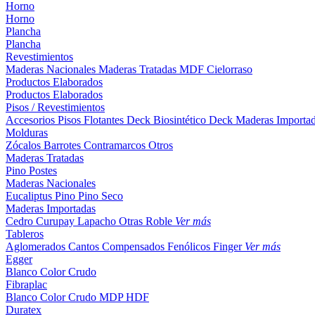
Horno
Horno
Plancha
Plancha
Revestimientos
Maderas Nacionales
Maderas Tratadas
MDF
Cielorraso
Productos Elaborados
Productos Elaborados
Pisos / Revestimientos
Accesorios Pisos Flotantes
Deck Biosintético
Deck Maderas Importa
Molduras
Zócalos
Barrotes
Contramarcos
Otros
Maderas Tratadas
Pino
Postes
Maderas Nacionales
Eucaliptus
Pino
Pino Seco
Maderas Importadas
Cedro
Curupay
Lapacho
Otras
Roble
Ver más
Tableros
Aglomerados
Cantos
Compensados
Fenólicos
Finger
Ver más
Egger
Blanco
Color
Crudo
Fibraplac
Blanco
Color
Crudo
MDP
HDF
Duratex