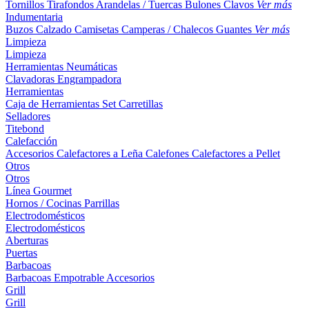
Tornillos
Tirafondos
Arandelas / Tuercas
Bulones
Clavos
Ver más
Indumentaria
Buzos
Calzado
Camisetas
Camperas / Chalecos
Guantes
Ver más
Limpieza
Limpieza
Herramientas Neumáticas
Clavadoras
Engrampadora
Herramientas
Caja de Herramientas
Set
Carretillas
Selladores
Titebond
Calefacción
Accesorios
Calefactores a Leña
Calefones
Calefactores a Pellet
Otros
Otros
Línea Gourmet
Hornos / Cocinas
Parrillas
Electrodomésticos
Electrodomésticos
Aberturas
Puertas
Barbacoas
Barbacoas
Empotrable
Accesorios
Grill
Grill