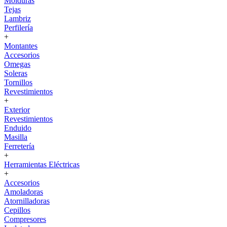
Molduras
Tejas
Lambriz
Perfilería
+
Montantes
Accesorios
Omegas
Soleras
Tornillos
Revestimientos
+
Exterior
Revestimientos
Enduido
Masilla
Ferretería
+
Herramientas Eléctricas
+
Accesorios
Amoladoras
Atornilladoras
Cepillos
Compresores