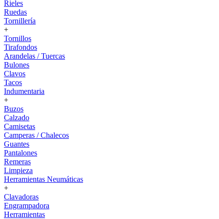
Rieles
Ruedas
Tornillería
+
Tornillos
Tirafondos
Arandelas / Tuercas
Bulones
Clavos
Tacos
Indumentaria
+
Buzos
Calzado
Camisetas
Camperas / Chalecos
Guantes
Pantalones
Remeras
Limpieza
Herramientas Neumáticas
+
Clavadoras
Engrampadora
Herramientas