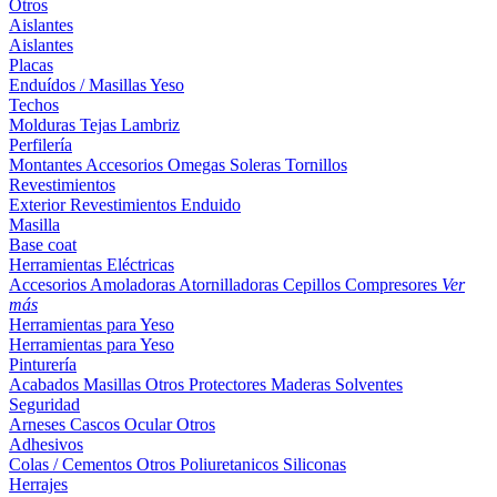
Otros
Aislantes
Aislantes
Placas
Enduídos / Masillas
Yeso
Techos
Molduras
Tejas
Lambriz
Perfilería
Montantes
Accesorios
Omegas
Soleras
Tornillos
Revestimientos
Exterior
Revestimientos
Enduido
Masilla
Base coat
Herramientas Eléctricas
Accesorios
Amoladoras
Atornilladoras
Cepillos
Compresores
Ver
más
Herramientas para Yeso
Herramientas para Yeso
Pinturería
Acabados
Masillas
Otros
Protectores Maderas
Solventes
Seguridad
Arneses
Cascos
Ocular
Otros
Adhesivos
Colas / Cementos
Otros
Poliuretanicos
Siliconas
Herrajes