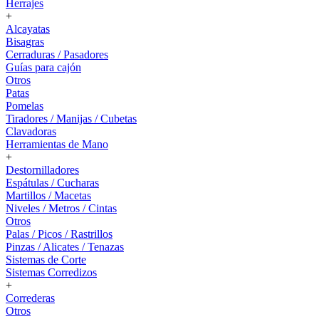
Herrajes
+
Alcayatas
Bisagras
Cerraduras / Pasadores
Guías para cajón
Otros
Patas
Pomelas
Tiradores / Manijas / Cubetas
Clavadoras
Herramientas de Mano
+
Destornilladores
Espátulas / Cucharas
Martillos / Macetas
Niveles / Metros / Cintas
Otros
Palas / Picos / Rastrillos
Pinzas / Alicates / Tenazas
Sistemas de Corte
Sistemas Corredizos
+
Correderas
Otros