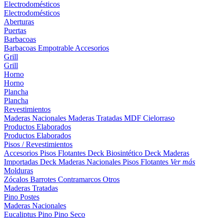
Electrodomésticos
Electrodomésticos
Aberturas
Puertas
Barbacoas
Barbacoas
Empotrable
Accesorios
Grill
Grill
Horno
Horno
Plancha
Plancha
Revestimientos
Maderas Nacionales
Maderas Tratadas
MDF
Cielorraso
Productos Elaborados
Productos Elaborados
Pisos / Revestimientos
Accesorios Pisos Flotantes
Deck Biosintético
Deck Maderas
Importadas
Deck Maderas Nacionales
Pisos Flotantes
Ver más
Molduras
Zócalos
Barrotes
Contramarcos
Otros
Maderas Tratadas
Pino
Postes
Maderas Nacionales
Eucaliptus
Pino
Pino Seco