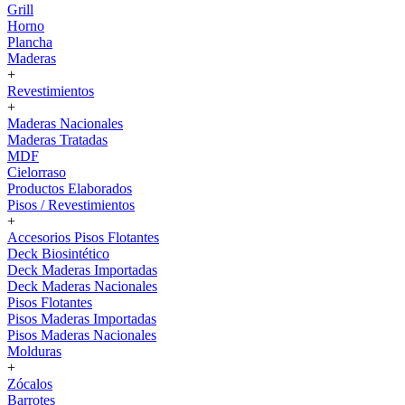
Grill
Horno
Plancha
Maderas
+
Revestimientos
+
Maderas Nacionales
Maderas Tratadas
MDF
Cielorraso
Productos Elaborados
Pisos / Revestimientos
+
Accesorios Pisos Flotantes
Deck Biosintético
Deck Maderas Importadas
Deck Maderas Nacionales
Pisos Flotantes
Pisos Maderas Importadas
Pisos Maderas Nacionales
Molduras
+
Zócalos
Barrotes