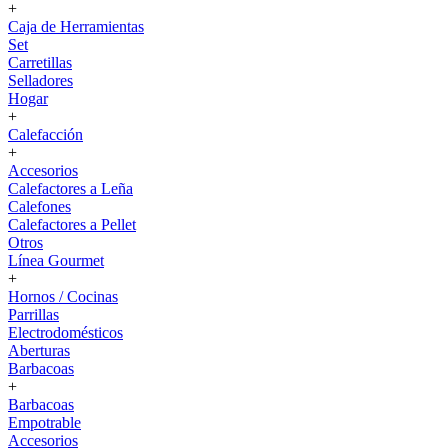
+
Caja de Herramientas
Set
Carretillas
Selladores
Hogar
+
Calefacción
+
Accesorios
Calefactores a Leña
Calefones
Calefactores a Pellet
Otros
Línea Gourmet
+
Hornos / Cocinas
Parrillas
Electrodomésticos
Aberturas
Barbacoas
+
Barbacoas
Empotrable
Accesorios