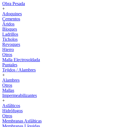
Obra Pesada
+
Adoquines
Cementos
Áridos
Bloques
Ladrillos
Ticholos
Revoques
Hierro
Otros
Malla Electrosoldada
Puntales
Tejidos / Alambres
+
Alambres
Otros
Mallas
Impermeabilizantes
+
Asfálticos
Hidrófugos
Otros
Membranas Asfálticas
Membranas Líquidas