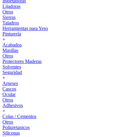
Ingletadoras
Lijadoras
Otros
Sierras
Taladros
Herramientas para Yeso
Pinturería
+
Acabados
Masillas
Otros
Protectores Maderas
Solventes
Seguridad
+
Arneses
Cascos
Ocular
Otros
Adhesivos
+
Colas / Cementos
Otros
Poliuretanicos
Siliconas