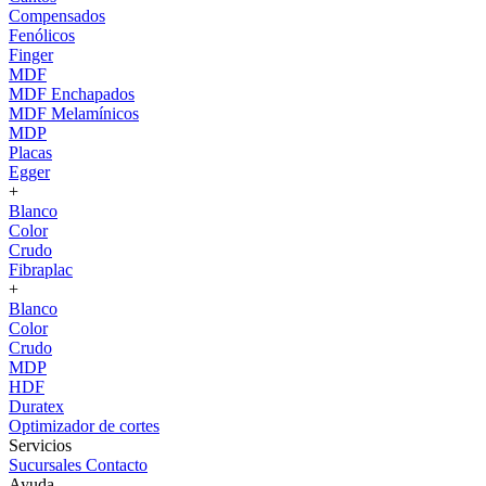
Compensados
Fenólicos
Finger
MDF
MDF Enchapados
MDF Melamínicos
MDP
Placas
Egger
+
Blanco
Color
Crudo
Fibraplac
+
Blanco
Color
Crudo
MDP
HDF
Duratex
Optimizador de cortes
Servicios
Sucursales
Contacto
Ayuda