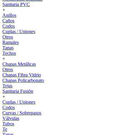
Sanitaria PVC
+
Anillos
Caños
Codos
Cuplas / Uniones
Otros
Ramales
Tapas
Techos
+
Chapas Metálicas
Otros
Chapas Fibra Vidrio
Chapas Policarbonato
Tejas
Sanitaria Fusión
+
Cuplas / Uniones
Codos
Curvas / Sobrepasos
Válvulas
Tubos
Te
Tapas