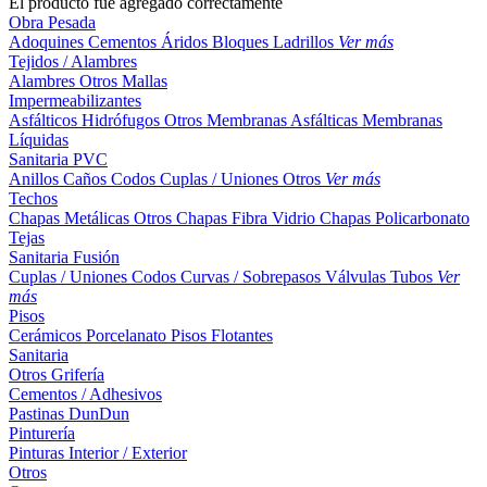
El producto fue agregado correctamente
Obra Pesada
Adoquines
Cementos
Áridos
Bloques
Ladrillos
Ver más
Tejidos / Alambres
Alambres
Otros
Mallas
Impermeabilizantes
Asfálticos
Hidrófugos
Otros
Membranas Asfálticas
Membranas
Líquidas
Sanitaria PVC
Anillos
Caños
Codos
Cuplas / Uniones
Otros
Ver más
Techos
Chapas Metálicas
Otros
Chapas Fibra Vidrio
Chapas Policarbonato
Tejas
Sanitaria Fusión
Cuplas / Uniones
Codos
Curvas / Sobrepasos
Válvulas
Tubos
Ver
más
Pisos
Cerámicos
Porcelanato
Pisos Flotantes
Sanitaria
Otros
Grifería
Cementos / Adhesivos
Pastinas
DunDun
Pinturería
Pinturas Interior / Exterior
Otros