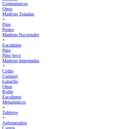
Contramarcos
Otros
Maderas Tratadas
+
Pino
Postes
Maderas Nacionales
+
Eucaliptus
Pino
Pino Seco
Maderas Importadas
+
Cedro
Curupay
Lapacho
Otras
Roble
Eucaliptus
Melaminicos
+
Tableros
+
Aglomerados
Cantos