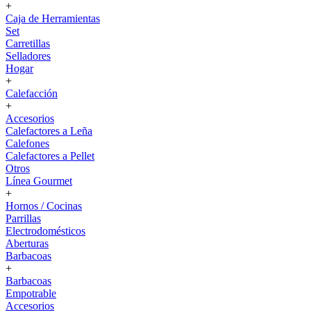
+
Caja de Herramientas
Set
Carretillas
Selladores
Hogar
+
Calefacción
+
Accesorios
Calefactores a Leña
Calefones
Calefactores a Pellet
Otros
Línea Gourmet
+
Hornos / Cocinas
Parrillas
Electrodomésticos
Aberturas
Barbacoas
+
Barbacoas
Empotrable
Accesorios