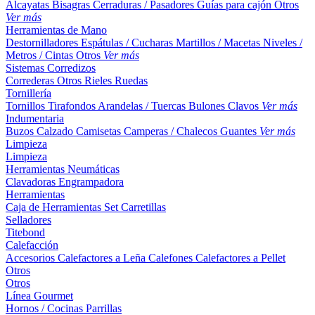
Alcayatas
Bisagras
Cerraduras / Pasadores
Guías para cajón
Otros
Ver más
Herramientas de Mano
Destornilladores
Espátulas / Cucharas
Martillos / Macetas
Niveles /
Metros / Cintas
Otros
Ver más
Sistemas Corredizos
Correderas
Otros
Rieles
Ruedas
Tornillería
Tornillos
Tirafondos
Arandelas / Tuercas
Bulones
Clavos
Ver más
Indumentaria
Buzos
Calzado
Camisetas
Camperas / Chalecos
Guantes
Ver más
Limpieza
Limpieza
Herramientas Neumáticas
Clavadoras
Engrampadora
Herramientas
Caja de Herramientas
Set
Carretillas
Selladores
Titebond
Calefacción
Accesorios
Calefactores a Leña
Calefones
Calefactores a Pellet
Otros
Otros
Línea Gourmet
Hornos / Cocinas
Parrillas