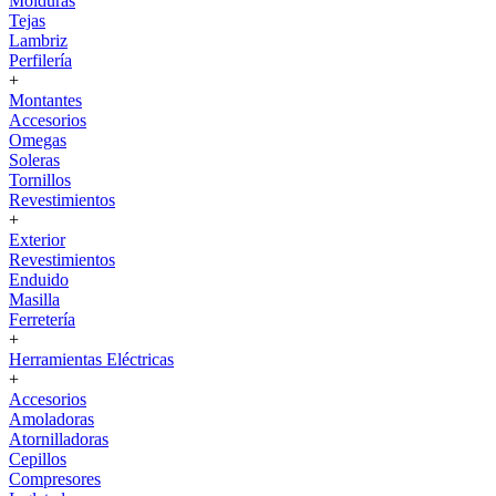
Molduras
Tejas
Lambriz
Perfilería
+
Montantes
Accesorios
Omegas
Soleras
Tornillos
Revestimientos
+
Exterior
Revestimientos
Enduido
Masilla
Ferretería
+
Herramientas Eléctricas
+
Accesorios
Amoladoras
Atornilladoras
Cepillos
Compresores