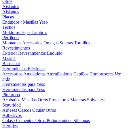
Otros
Aislantes
Aislantes
Placas
Enduídos / Masillas
Yeso
Techos
Molduras
Tejas
Lambriz
Perfilería
Montantes
Accesorios
Omegas
Soleras
Tornillos
Revestimientos
Exterior
Revestimientos
Enduido
Masilla
Base coat
Herramientas Eléctricas
Accesorios
Amoladoras
Atornilladoras
Cepillos
Compresores
Ver
más
Herramientas para Yeso
Herramientas para Yeso
Pinturería
Acabados
Masillas
Otros
Protectores Maderas
Solventes
Seguridad
Arneses
Cascos
Ocular
Otros
Adhesivos
Colas / Cementos
Otros
Poliuretanicos
Siliconas
Herrajes