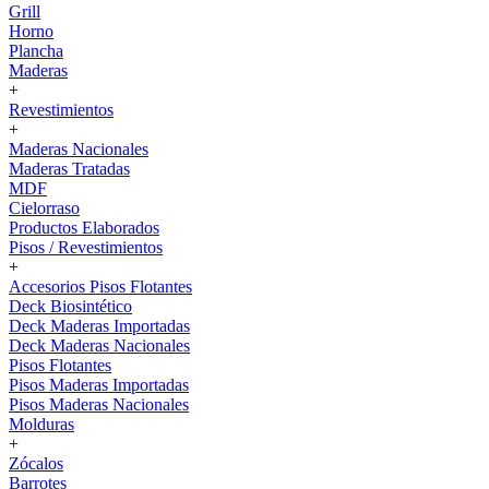
Grill
Horno
Plancha
Maderas
+
Revestimientos
+
Maderas Nacionales
Maderas Tratadas
MDF
Cielorraso
Productos Elaborados
Pisos / Revestimientos
+
Accesorios Pisos Flotantes
Deck Biosintético
Deck Maderas Importadas
Deck Maderas Nacionales
Pisos Flotantes
Pisos Maderas Importadas
Pisos Maderas Nacionales
Molduras
+
Zócalos
Barrotes