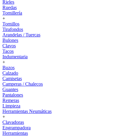
Rieles
Ruedas
Tornillería
+
Tornillos
Tirafondos
Arandelas / Tuercas
Bulones
Clavos
Tacos
Indumentaria
+
Buzos
Calzado
Camisetas
Camperas / Chalecos
Guantes
Pantalones
Remeras
Limpieza
Herramientas Neumáticas
+
Clavadoras
Engrampadora
Herramientas