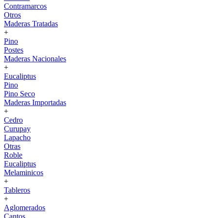
Contramarcos
Otros
Maderas Tratadas
+
Pino
Postes
Maderas Nacionales
+
Eucaliptus
Pino
Pino Seco
Maderas Importadas
+
Cedro
Curupay
Lapacho
Otras
Roble
Eucaliptus
Melaminicos
+
Tableros
+
Aglomerados
Cantos