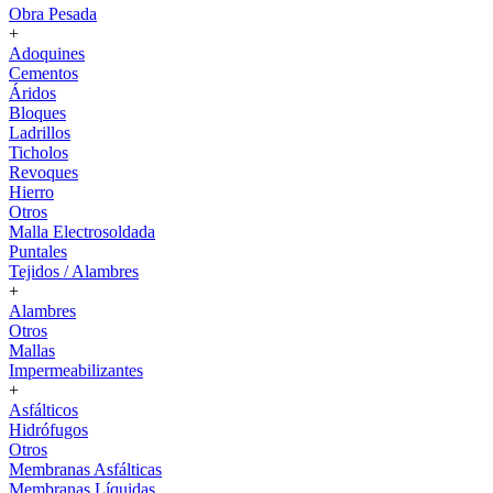
Obra Pesada
+
Adoquines
Cementos
Áridos
Bloques
Ladrillos
Ticholos
Revoques
Hierro
Otros
Malla Electrosoldada
Puntales
Tejidos / Alambres
+
Alambres
Otros
Mallas
Impermeabilizantes
+
Asfálticos
Hidrófugos
Otros
Membranas Asfálticas
Membranas Líquidas