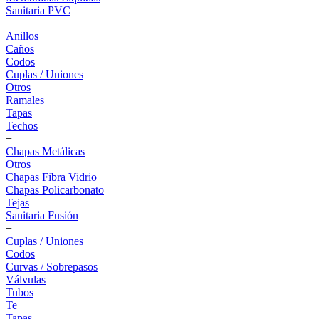
Sanitaria PVC
+
Anillos
Caños
Codos
Cuplas / Uniones
Otros
Ramales
Tapas
Techos
+
Chapas Metálicas
Otros
Chapas Fibra Vidrio
Chapas Policarbonato
Tejas
Sanitaria Fusión
+
Cuplas / Uniones
Codos
Curvas / Sobrepasos
Válvulas
Tubos
Te
Tapas