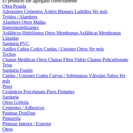
El producto fue agregado correctamente
Obra Pesada
Adoquines
Cementos
Áridos
Bloques
Ladrillos
Ver más
Tejidos / Alambres
Alambres
Otros
Mallas
Impermeabilizantes
Asfálticos
Hidrófugos
Otros
Membranas Asfálticas
Membranas
Líquidas
Sanitaria PVC
Anillos
Caños
Codos
Cuplas / Uniones
Otros
Ver más
Techos
Chapas Metálicas
Otros
Chapas Fibra Vidrio
Chapas Policarbonato
Tejas
Sanitaria Fusión
Cuplas / Uniones
Codos
Curvas / Sobrepasos
Válvulas
Tubos
Ver
más
Pisos
Cerámicos
Porcelanato
Pisos Flotantes
Sanitaria
Otros
Grifería
Cementos / Adhesivos
Pastinas
DunDun
Pinturería
Pinturas Interior / Exterior
Otros