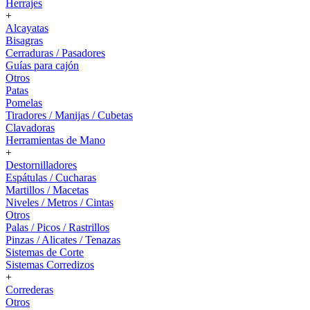
Herrajes
+
Alcayatas
Bisagras
Cerraduras / Pasadores
Guías para cajón
Otros
Patas
Pomelas
Tiradores / Manijas / Cubetas
Clavadoras
Herramientas de Mano
+
Destornilladores
Espátulas / Cucharas
Martillos / Macetas
Niveles / Metros / Cintas
Otros
Palas / Picos / Rastrillos
Pinzas / Alicates / Tenazas
Sistemas de Corte
Sistemas Corredizos
+
Correderas
Otros