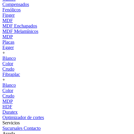
Compensados
Fenólicos
Finger
MDF
MDF Enchapados
MDF Melamínicos
MDP
Placas
Egger
+
Blanco
Color
Crudo
Fibraplac
+
Blanco
Color
Crudo
MDP
HDF
Duratex
Optimizador de cortes
Servicios
Sucursales
Contacto
Ayuda