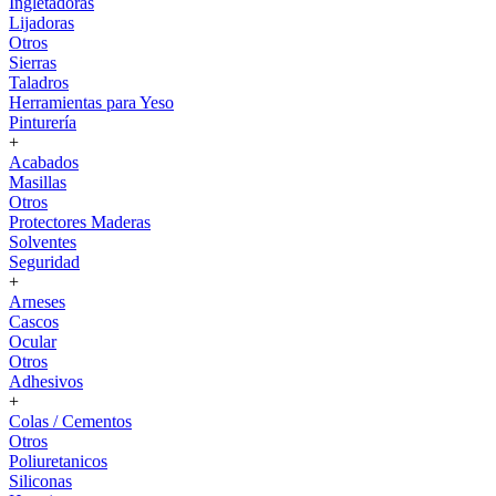
Ingletadoras
Lijadoras
Otros
Sierras
Taladros
Herramientas para Yeso
Pinturería
+
Acabados
Masillas
Otros
Protectores Maderas
Solventes
Seguridad
+
Arneses
Cascos
Ocular
Otros
Adhesivos
+
Colas / Cementos
Otros
Poliuretanicos
Siliconas