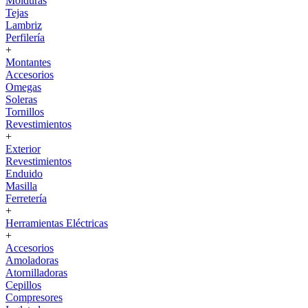
Molduras
Tejas
Lambriz
Perfilería
+
Montantes
Accesorios
Omegas
Soleras
Tornillos
Revestimientos
+
Exterior
Revestimientos
Enduido
Masilla
Ferretería
+
Herramientas Eléctricas
+
Accesorios
Amoladoras
Atornilladoras
Cepillos
Compresores