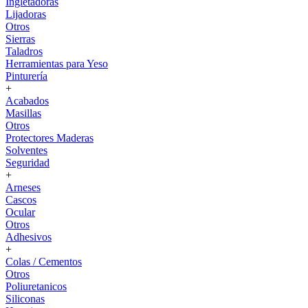
Ingletadoras
Lijadoras
Otros
Sierras
Taladros
Herramientas para Yeso
Pinturería
+
Acabados
Masillas
Otros
Protectores Maderas
Solventes
Seguridad
+
Arneses
Cascos
Ocular
Otros
Adhesivos
+
Colas / Cementos
Otros
Poliuretanicos
Siliconas