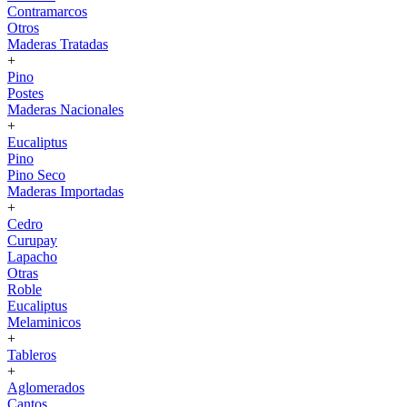
Contramarcos
Otros
Maderas Tratadas
+
Pino
Postes
Maderas Nacionales
+
Eucaliptus
Pino
Pino Seco
Maderas Importadas
+
Cedro
Curupay
Lapacho
Otras
Roble
Eucaliptus
Melaminicos
+
Tableros
+
Aglomerados
Cantos