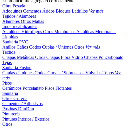
El producto fue agregado correctamente
Obra Pesada
Adoquines
Cementos
Áridos
Bloques
Ladrillos
Ver más
Tejidos / Alambres
Alambres
Otros
Mallas
Impermeabilizantes
Asfálticos
Hidrófugos
Otros
Membranas Asfálticas
Membranas
Líquidas
Sanitaria PVC
Anillos
Caños
Codos
Cuplas / Uniones
Otros
Ver más
Techos
Chapas Metálicas
Otros
Chapas Fibra Vidrio
Chapas Policarbonato
Tejas
Sanitaria Fusión
Cuplas / Uniones
Codos
Curvas / Sobrepasos
Válvulas
Tubos
Ver
más
Pisos
Cerámicos
Porcelanato
Pisos Flotantes
Sanitaria
Otros
Grifería
Cementos / Adhesivos
Pastinas
DunDun
Pinturería
Pinturas Interior / Exterior
Otros