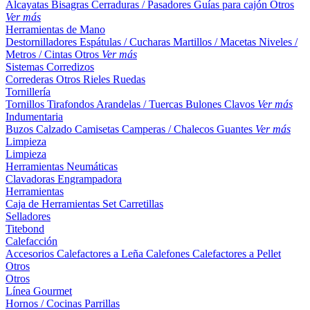
Alcayatas
Bisagras
Cerraduras / Pasadores
Guías para cajón
Otros
Ver más
Herramientas de Mano
Destornilladores
Espátulas / Cucharas
Martillos / Macetas
Niveles /
Metros / Cintas
Otros
Ver más
Sistemas Corredizos
Correderas
Otros
Rieles
Ruedas
Tornillería
Tornillos
Tirafondos
Arandelas / Tuercas
Bulones
Clavos
Ver más
Indumentaria
Buzos
Calzado
Camisetas
Camperas / Chalecos
Guantes
Ver más
Limpieza
Limpieza
Herramientas Neumáticas
Clavadoras
Engrampadora
Herramientas
Caja de Herramientas
Set
Carretillas
Selladores
Titebond
Calefacción
Accesorios
Calefactores a Leña
Calefones
Calefactores a Pellet
Otros
Otros
Línea Gourmet
Hornos / Cocinas
Parrillas