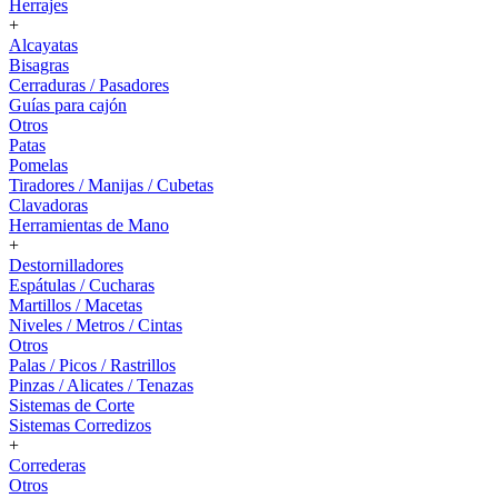
Herrajes
+
Alcayatas
Bisagras
Cerraduras / Pasadores
Guías para cajón
Otros
Patas
Pomelas
Tiradores / Manijas / Cubetas
Clavadoras
Herramientas de Mano
+
Destornilladores
Espátulas / Cucharas
Martillos / Macetas
Niveles / Metros / Cintas
Otros
Palas / Picos / Rastrillos
Pinzas / Alicates / Tenazas
Sistemas de Corte
Sistemas Corredizos
+
Correderas
Otros