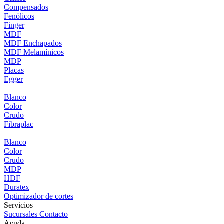
Compensados
Fenólicos
Finger
MDF
MDF Enchapados
MDF Melamínicos
MDP
Placas
Egger
+
Blanco
Color
Crudo
Fibraplac
+
Blanco
Color
Crudo
MDP
HDF
Duratex
Optimizador de cortes
Servicios
Sucursales
Contacto
Ayuda