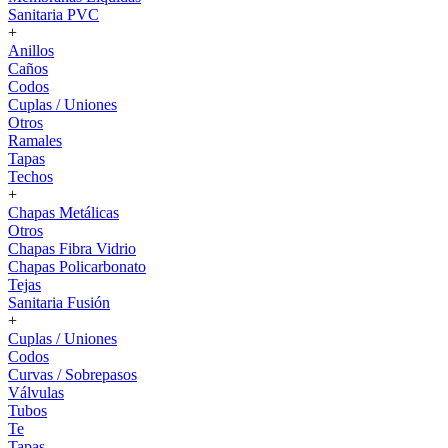
Sanitaria PVC
+
Anillos
Caños
Codos
Cuplas / Uniones
Otros
Ramales
Tapas
Techos
+
Chapas Metálicas
Otros
Chapas Fibra Vidrio
Chapas Policarbonato
Tejas
Sanitaria Fusión
+
Cuplas / Uniones
Codos
Curvas / Sobrepasos
Válvulas
Tubos
Te
Tapas