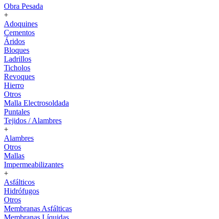
Obra Pesada
+
Adoquines
Cementos
Áridos
Bloques
Ladrillos
Ticholos
Revoques
Hierro
Otros
Malla Electrosoldada
Puntales
Tejidos / Alambres
+
Alambres
Otros
Mallas
Impermeabilizantes
+
Asfálticos
Hidrófugos
Otros
Membranas Asfálticas
Membranas Líquidas