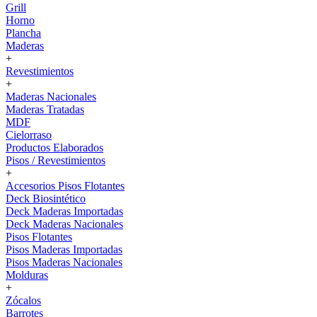
Grill
Horno
Plancha
Maderas
+
Revestimientos
+
Maderas Nacionales
Maderas Tratadas
MDF
Cielorraso
Productos Elaborados
Pisos / Revestimientos
+
Accesorios Pisos Flotantes
Deck Biosintético
Deck Maderas Importadas
Deck Maderas Nacionales
Pisos Flotantes
Pisos Maderas Importadas
Pisos Maderas Nacionales
Molduras
+
Zócalos
Barrotes