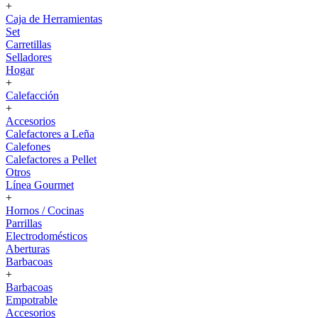
+
Caja de Herramientas
Set
Carretillas
Selladores
Hogar
+
Calefacción
+
Accesorios
Calefactores a Leña
Calefones
Calefactores a Pellet
Otros
Línea Gourmet
+
Hornos / Cocinas
Parrillas
Electrodomésticos
Aberturas
Barbacoas
+
Barbacoas
Empotrable
Accesorios