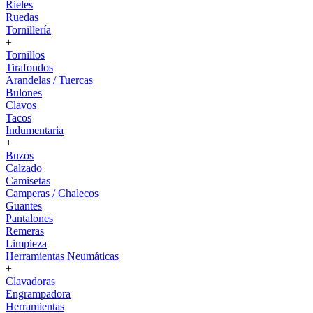
Rieles
Ruedas
Tornillería
+
Tornillos
Tirafondos
Arandelas / Tuercas
Bulones
Clavos
Tacos
Indumentaria
+
Buzos
Calzado
Camisetas
Camperas / Chalecos
Guantes
Pantalones
Remeras
Limpieza
Herramientas Neumáticas
+
Clavadoras
Engrampadora
Herramientas