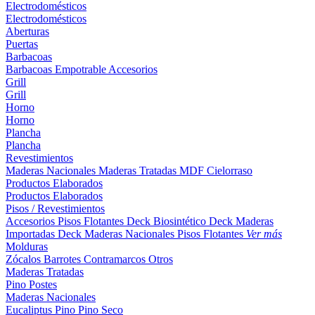
Electrodomésticos
Electrodomésticos
Aberturas
Puertas
Barbacoas
Barbacoas
Empotrable
Accesorios
Grill
Grill
Horno
Horno
Plancha
Plancha
Revestimientos
Maderas Nacionales
Maderas Tratadas
MDF
Cielorraso
Productos Elaborados
Productos Elaborados
Pisos / Revestimientos
Accesorios Pisos Flotantes
Deck Biosintético
Deck Maderas
Importadas
Deck Maderas Nacionales
Pisos Flotantes
Ver más
Molduras
Zócalos
Barrotes
Contramarcos
Otros
Maderas Tratadas
Pino
Postes
Maderas Nacionales
Eucaliptus
Pino
Pino Seco