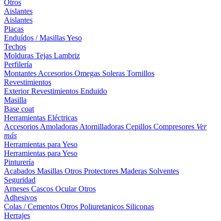
Otros
Aislantes
Aislantes
Placas
Enduídos / Masillas
Yeso
Techos
Molduras
Tejas
Lambriz
Perfilería
Montantes
Accesorios
Omegas
Soleras
Tornillos
Revestimientos
Exterior
Revestimientos
Enduido
Masilla
Base coat
Herramientas Eléctricas
Accesorios
Amoladoras
Atornilladoras
Cepillos
Compresores
Ver
más
Herramientas para Yeso
Herramientas para Yeso
Pinturería
Acabados
Masillas
Otros
Protectores Maderas
Solventes
Seguridad
Arneses
Cascos
Ocular
Otros
Adhesivos
Colas / Cementos
Otros
Poliuretanicos
Siliconas
Herrajes