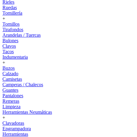
Rieles
Ruedas
Tornillería
+
Tornillos
Tirafondos
Arandelas / Tuercas
Bulones
Clavos
Tacos
Indumentaria
+
Buzos
Calzado
Camisetas
Camperas / Chalecos
Guantes
Pantalones
Remeras
Limpieza
Herramientas Neumáticas
+
Clavadoras
Engrampadora
Herramientas