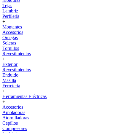
Molduras
Tejas
Lambriz
Perfilería
+
Montantes
Accesorios
Omegas
Soleras
Tornillos
Revestimientos
+
Exterior
Revestimientos
Enduido
Masilla
Ferretería
+
Herramientas Eléctricas
+
Accesorios
Amoladoras
Atornilladoras
Cepillos
Compresores