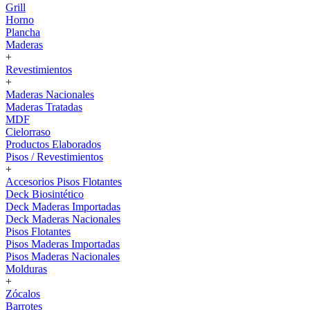
Grill
Horno
Plancha
Maderas
+
Revestimientos
+
Maderas Nacionales
Maderas Tratadas
MDF
Cielorraso
Productos Elaborados
Pisos / Revestimientos
+
Accesorios Pisos Flotantes
Deck Biosintético
Deck Maderas Importadas
Deck Maderas Nacionales
Pisos Flotantes
Pisos Maderas Importadas
Pisos Maderas Nacionales
Molduras
+
Zócalos
Barrotes