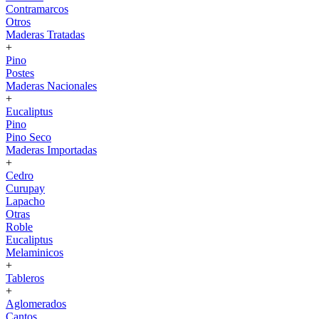
Contramarcos
Otros
Maderas Tratadas
+
Pino
Postes
Maderas Nacionales
+
Eucaliptus
Pino
Pino Seco
Maderas Importadas
+
Cedro
Curupay
Lapacho
Otras
Roble
Eucaliptus
Melaminicos
+
Tableros
+
Aglomerados
Cantos