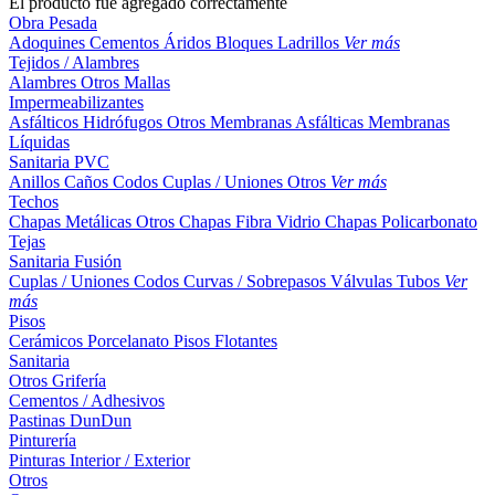
El producto fue agregado correctamente
Obra Pesada
Adoquines
Cementos
Áridos
Bloques
Ladrillos
Ver más
Tejidos / Alambres
Alambres
Otros
Mallas
Impermeabilizantes
Asfálticos
Hidrófugos
Otros
Membranas Asfálticas
Membranas
Líquidas
Sanitaria PVC
Anillos
Caños
Codos
Cuplas / Uniones
Otros
Ver más
Techos
Chapas Metálicas
Otros
Chapas Fibra Vidrio
Chapas Policarbonato
Tejas
Sanitaria Fusión
Cuplas / Uniones
Codos
Curvas / Sobrepasos
Válvulas
Tubos
Ver
más
Pisos
Cerámicos
Porcelanato
Pisos Flotantes
Sanitaria
Otros
Grifería
Cementos / Adhesivos
Pastinas
DunDun
Pinturería
Pinturas Interior / Exterior
Otros