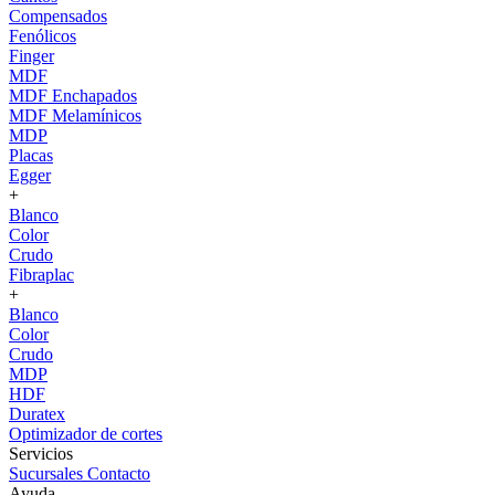
Compensados
Fenólicos
Finger
MDF
MDF Enchapados
MDF Melamínicos
MDP
Placas
Egger
+
Blanco
Color
Crudo
Fibraplac
+
Blanco
Color
Crudo
MDP
HDF
Duratex
Optimizador de cortes
Servicios
Sucursales
Contacto
Ayuda