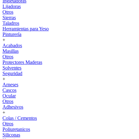
Ingletadoras
Lijadoras
Otros
Sierras
Taladros
Herramientas para Yeso
Pinturería
+
Acabados
Masillas
Otros
Protectores Maderas
Solventes
Seguridad
+
Arneses
Cascos
Ocular
Otros
Adhesivos
+
Colas / Cementos
Otros
Poliuretanicos
Siliconas