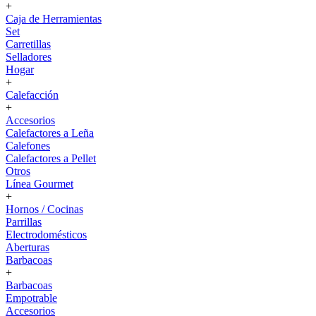
+
Caja de Herramientas
Set
Carretillas
Selladores
Hogar
+
Calefacción
+
Accesorios
Calefactores a Leña
Calefones
Calefactores a Pellet
Otros
Línea Gourmet
+
Hornos / Cocinas
Parrillas
Electrodomésticos
Aberturas
Barbacoas
+
Barbacoas
Empotrable
Accesorios