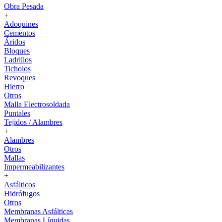
Obra Pesada
+
Adoquines
Cementos
Áridos
Bloques
Ladrillos
Ticholos
Revoques
Hierro
Otros
Malla Electrosoldada
Puntales
Tejidos / Alambres
+
Alambres
Otros
Mallas
Impermeabilizantes
+
Asfálticos
Hidrófugos
Otros
Membranas Asfálticas
Membranas Líquidas