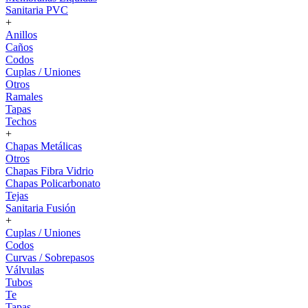
Sanitaria PVC
+
Anillos
Caños
Codos
Cuplas / Uniones
Otros
Ramales
Tapas
Techos
+
Chapas Metálicas
Otros
Chapas Fibra Vidrio
Chapas Policarbonato
Tejas
Sanitaria Fusión
+
Cuplas / Uniones
Codos
Curvas / Sobrepasos
Válvulas
Tubos
Te
Tapas