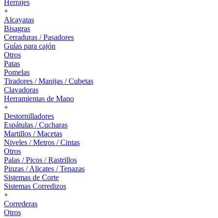
Herrajes
+
Alcayatas
Bisagras
Cerraduras / Pasadores
Guías para cajón
Otros
Patas
Pomelas
Tiradores / Manijas / Cubetas
Clavadoras
Herramientas de Mano
+
Destornilladores
Espátulas / Cucharas
Martillos / Macetas
Niveles / Metros / Cintas
Otros
Palas / Picos / Rastrillos
Pinzas / Alicates / Tenazas
Sistemas de Corte
Sistemas Corredizos
+
Correderas
Otros