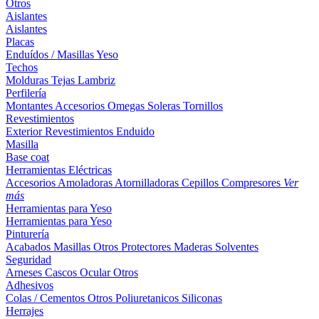
Otros
Aislantes
Aislantes
Placas
Enduídos / Masillas
Yeso
Techos
Molduras
Tejas
Lambriz
Perfilería
Montantes
Accesorios
Omegas
Soleras
Tornillos
Revestimientos
Exterior
Revestimientos
Enduido
Masilla
Base coat
Herramientas Eléctricas
Accesorios
Amoladoras
Atornilladoras
Cepillos
Compresores
Ver
más
Herramientas para Yeso
Herramientas para Yeso
Pinturería
Acabados
Masillas
Otros
Protectores Maderas
Solventes
Seguridad
Arneses
Cascos
Ocular
Otros
Adhesivos
Colas / Cementos
Otros
Poliuretanicos
Siliconas
Herrajes