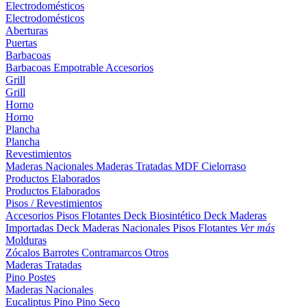
Electrodomésticos
Electrodomésticos
Aberturas
Puertas
Barbacoas
Barbacoas
Empotrable
Accesorios
Grill
Grill
Horno
Horno
Plancha
Plancha
Revestimientos
Maderas Nacionales
Maderas Tratadas
MDF
Cielorraso
Productos Elaborados
Productos Elaborados
Pisos / Revestimientos
Accesorios Pisos Flotantes
Deck Biosintético
Deck Maderas
Importadas
Deck Maderas Nacionales
Pisos Flotantes
Ver más
Molduras
Zócalos
Barrotes
Contramarcos
Otros
Maderas Tratadas
Pino
Postes
Maderas Nacionales
Eucaliptus
Pino
Pino Seco