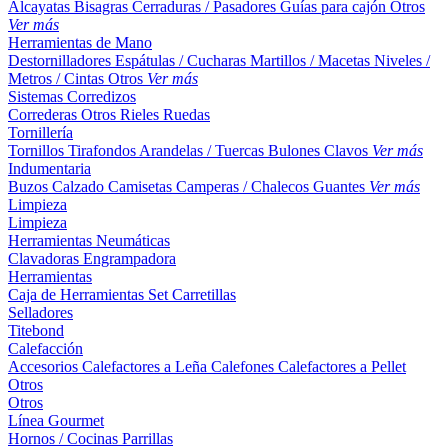
Alcayatas
Bisagras
Cerraduras / Pasadores
Guías para cajón
Otros
Ver más
Herramientas de Mano
Destornilladores
Espátulas / Cucharas
Martillos / Macetas
Niveles /
Metros / Cintas
Otros
Ver más
Sistemas Corredizos
Correderas
Otros
Rieles
Ruedas
Tornillería
Tornillos
Tirafondos
Arandelas / Tuercas
Bulones
Clavos
Ver más
Indumentaria
Buzos
Calzado
Camisetas
Camperas / Chalecos
Guantes
Ver más
Limpieza
Limpieza
Herramientas Neumáticas
Clavadoras
Engrampadora
Herramientas
Caja de Herramientas
Set
Carretillas
Selladores
Titebond
Calefacción
Accesorios
Calefactores a Leña
Calefones
Calefactores a Pellet
Otros
Otros
Línea Gourmet
Hornos / Cocinas
Parrillas