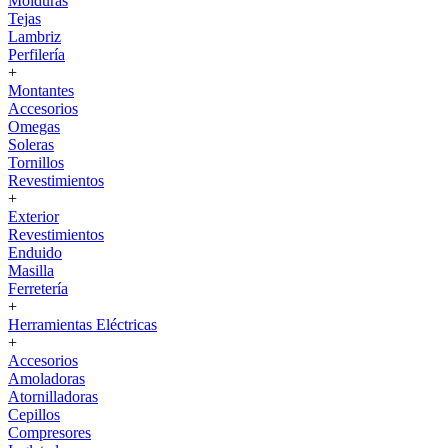
Molduras
Tejas
Lambriz
Perfilería
+
Montantes
Accesorios
Omegas
Soleras
Tornillos
Revestimientos
+
Exterior
Revestimientos
Enduido
Masilla
Ferretería
+
Herramientas Eléctricas
+
Accesorios
Amoladoras
Atornilladoras
Cepillos
Compresores