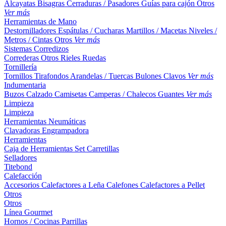
Alcayatas
Bisagras
Cerraduras / Pasadores
Guías para cajón
Otros
Ver más
Herramientas de Mano
Destornilladores
Espátulas / Cucharas
Martillos / Macetas
Niveles /
Metros / Cintas
Otros
Ver más
Sistemas Corredizos
Correderas
Otros
Rieles
Ruedas
Tornillería
Tornillos
Tirafondos
Arandelas / Tuercas
Bulones
Clavos
Ver más
Indumentaria
Buzos
Calzado
Camisetas
Camperas / Chalecos
Guantes
Ver más
Limpieza
Limpieza
Herramientas Neumáticas
Clavadoras
Engrampadora
Herramientas
Caja de Herramientas
Set
Carretillas
Selladores
Titebond
Calefacción
Accesorios
Calefactores a Leña
Calefones
Calefactores a Pellet
Otros
Otros
Línea Gourmet
Hornos / Cocinas
Parrillas