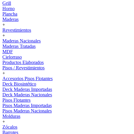
Grill
Horno
Plancha
Maderas
+
Revestimientos
+
Maderas Nacionales
Maderas Tratadas
MDF
Cielorraso
Productos Elaborados
Pisos / Revestimientos
+
Accesorios Pisos Flotantes
Deck Biosintético
Deck Maderas Importadas
Deck Maderas Nacionales
Pisos Flotantes
Pisos Maderas Importadas
Pisos Maderas Nacionales
Molduras
+
Zócalos
Barrotes