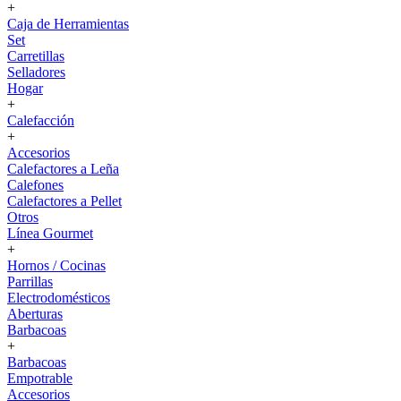
+
Caja de Herramientas
Set
Carretillas
Selladores
Hogar
+
Calefacción
+
Accesorios
Calefactores a Leña
Calefones
Calefactores a Pellet
Otros
Línea Gourmet
+
Hornos / Cocinas
Parrillas
Electrodomésticos
Aberturas
Barbacoas
+
Barbacoas
Empotrable
Accesorios