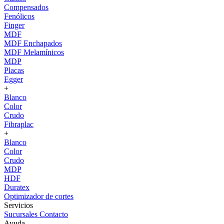
Compensados
Fenólicos
Finger
MDF
MDF Enchapados
MDF Melamínicos
MDP
Placas
Egger
+
Blanco
Color
Crudo
Fibraplac
+
Blanco
Color
Crudo
MDP
HDF
Duratex
Optimizador de cortes
Servicios
Sucursales
Contacto
Ayuda