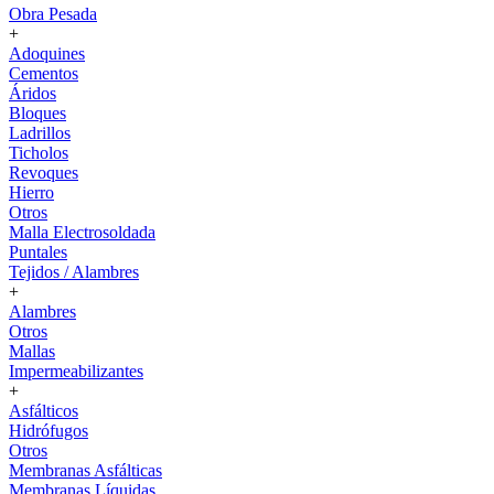
Obra Pesada
+
Adoquines
Cementos
Áridos
Bloques
Ladrillos
Ticholos
Revoques
Hierro
Otros
Malla Electrosoldada
Puntales
Tejidos / Alambres
+
Alambres
Otros
Mallas
Impermeabilizantes
+
Asfálticos
Hidrófugos
Otros
Membranas Asfálticas
Membranas Líquidas