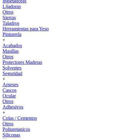
Ingletadoras
Lijadoras
Otros
Sierras
Taladros
Herramientas para Yeso
Pinturería
+
Acabados
Masillas
Otros
Protectores Maderas
Solventes
Seguridad
+
Arneses
Cascos
Ocular
Otros
Adhesivos
+
Colas / Cementos
Otros
Poliuretanicos
Siliconas