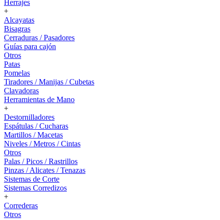
Herrajes
+
Alcayatas
Bisagras
Cerraduras / Pasadores
Guías para cajón
Otros
Patas
Pomelas
Tiradores / Manijas / Cubetas
Clavadoras
Herramientas de Mano
+
Destornilladores
Espátulas / Cucharas
Martillos / Macetas
Niveles / Metros / Cintas
Otros
Palas / Picos / Rastrillos
Pinzas / Alicates / Tenazas
Sistemas de Corte
Sistemas Corredizos
+
Correderas
Otros