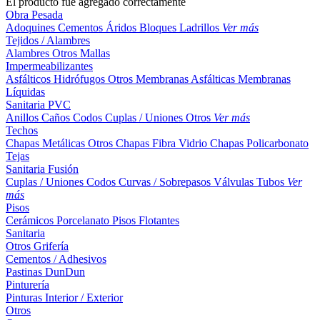
El producto fue agregado correctamente
Obra Pesada
Adoquines
Cementos
Áridos
Bloques
Ladrillos
Ver más
Tejidos / Alambres
Alambres
Otros
Mallas
Impermeabilizantes
Asfálticos
Hidrófugos
Otros
Membranas Asfálticas
Membranas
Líquidas
Sanitaria PVC
Anillos
Caños
Codos
Cuplas / Uniones
Otros
Ver más
Techos
Chapas Metálicas
Otros
Chapas Fibra Vidrio
Chapas Policarbonato
Tejas
Sanitaria Fusión
Cuplas / Uniones
Codos
Curvas / Sobrepasos
Válvulas
Tubos
Ver
más
Pisos
Cerámicos
Porcelanato
Pisos Flotantes
Sanitaria
Otros
Grifería
Cementos / Adhesivos
Pastinas
DunDun
Pinturería
Pinturas Interior / Exterior
Otros