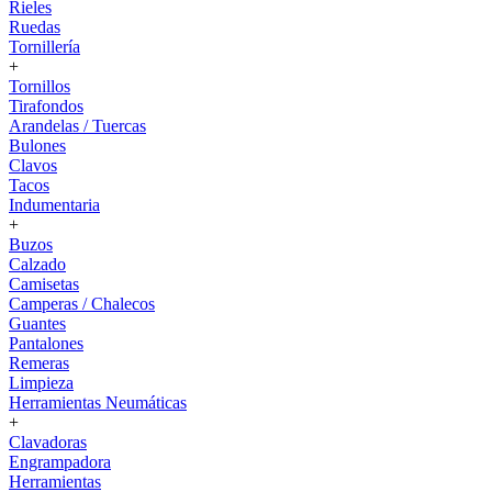
Rieles
Ruedas
Tornillería
+
Tornillos
Tirafondos
Arandelas / Tuercas
Bulones
Clavos
Tacos
Indumentaria
+
Buzos
Calzado
Camisetas
Camperas / Chalecos
Guantes
Pantalones
Remeras
Limpieza
Herramientas Neumáticas
+
Clavadoras
Engrampadora
Herramientas