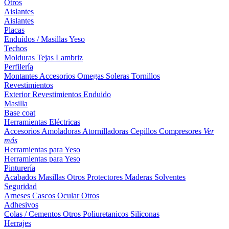
Otros
Aislantes
Aislantes
Placas
Enduídos / Masillas
Yeso
Techos
Molduras
Tejas
Lambriz
Perfilería
Montantes
Accesorios
Omegas
Soleras
Tornillos
Revestimientos
Exterior
Revestimientos
Enduido
Masilla
Base coat
Herramientas Eléctricas
Accesorios
Amoladoras
Atornilladoras
Cepillos
Compresores
Ver
más
Herramientas para Yeso
Herramientas para Yeso
Pinturería
Acabados
Masillas
Otros
Protectores Maderas
Solventes
Seguridad
Arneses
Cascos
Ocular
Otros
Adhesivos
Colas / Cementos
Otros
Poliuretanicos
Siliconas
Herrajes