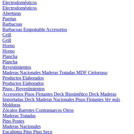
Electrodomésticos
Electrodomésticos
Aberturas
Puertas
Barbacoas
Barbacoas
Empotrable
Accesorios
Grill
Grill
Horno
Horno
Plancha
Plancha
Revestimientos
Maderas Nacionales
Maderas Tratadas
MDF
Cielorraso
Productos Elaborados
Productos Elaborados
Pisos / Revestimientos
Accesorios Pisos Flotantes
Deck Biosintético
Deck Maderas
Importadas
Deck Maderas Nacionales
Pisos Flotantes
Ver más
Molduras
Zócalos
Barrotes
Contramarcos
Otros
Maderas Tratadas
Pino
Postes
Maderas Nacionales
Eucaliptus
Pino
Pino Seco