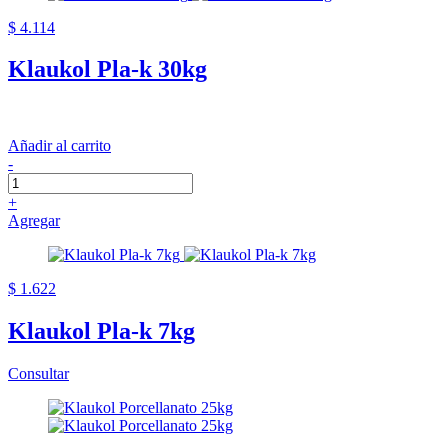
$ 4.114
Klaukol Pla-k 30kg
Añadir al carrito
-
+
Agregar
$ 1.622
Klaukol Pla-k 7kg
Consultar