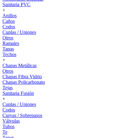
Sanitaria PVC
+
Anillos
Caños
Codos
Cuplas / Uniones
Otros
Ramales
Tapas
Techos
+
Chapas Metálicas
Otros
Chapas Fibra Vidrio
Chapas Policarbonato
Tejas
Sanitaria Fusión
+
Cuplas / Uniones
Codos
Curvas / Sobrepasos
Válvulas
Tubos
Te
Tapas