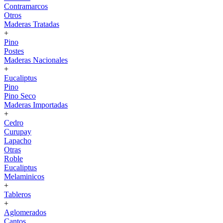
Contramarcos
Otros
Maderas Tratadas
+
Pino
Postes
Maderas Nacionales
+
Eucaliptus
Pino
Pino Seco
Maderas Importadas
+
Cedro
Curupay
Lapacho
Otras
Roble
Eucaliptus
Melaminicos
+
Tableros
+
Aglomerados
Cantos