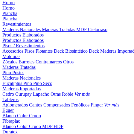
Horno
Horno
Plancha
Plancha
Revestimientos
Maderas Nacionales
Maderas Tratadas
MDF
Cielorraso
Productos Elaborados
Productos Elaborados
Pisos / Revestimientos
Accesorios Pisos Flotantes
Deck Biosintético
Deck Maderas Importa
Molduras
Zócalos
Barrotes
Contramarcos
Otros
Maderas Tratadas
Pino
Postes
Maderas Nacionales
Eucaliptus
Pino
Pino Seco
Maderas Importadas
Cedro
Curupay
Lapacho
Otras
Roble
Ver más
Tableros
Aglomerados
Cantos
Compensados
Fenólicos
Finger
Ver más
Egger
Blanco
Color
Crudo
Fibraplac
Blanco
Color
Crudo
MDP
HDF
Duratex