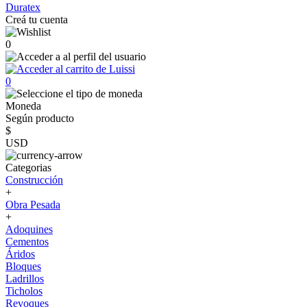
Duratex
Creá tu cuenta
0
0
Moneda
Según producto
$
USD
Categorias
Construcción
+
Obra Pesada
+
Adoquines
Cementos
Áridos
Bloques
Ladrillos
Ticholos
Revoques