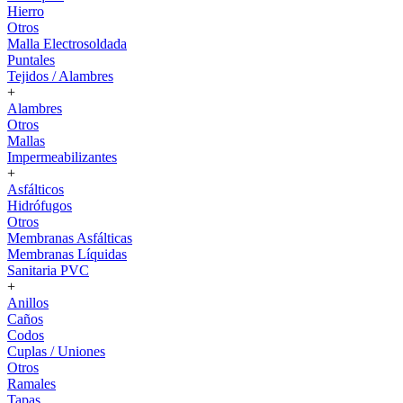
Hierro
Otros
Malla Electrosoldada
Puntales
Tejidos / Alambres
+
Alambres
Otros
Mallas
Impermeabilizantes
+
Asfálticos
Hidrófugos
Otros
Membranas Asfálticas
Membranas Líquidas
Sanitaria PVC
+
Anillos
Caños
Codos
Cuplas / Uniones
Otros
Ramales
Tapas