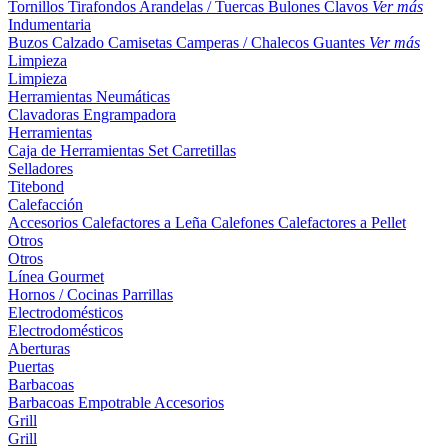
Tornillos
Tirafondos
Arandelas / Tuercas
Bulones
Clavos
Ver más
Indumentaria
Buzos
Calzado
Camisetas
Camperas / Chalecos
Guantes
Ver más
Limpieza
Limpieza
Herramientas Neumáticas
Clavadoras
Engrampadora
Herramientas
Caja de Herramientas
Set
Carretillas
Selladores
Titebond
Calefacción
Accesorios
Calefactores a Leña
Calefones
Calefactores a Pellet
Otros
Otros
Línea Gourmet
Hornos / Cocinas
Parrillas
Electrodomésticos
Electrodomésticos
Aberturas
Puertas
Barbacoas
Barbacoas
Empotrable
Accesorios
Grill
Grill