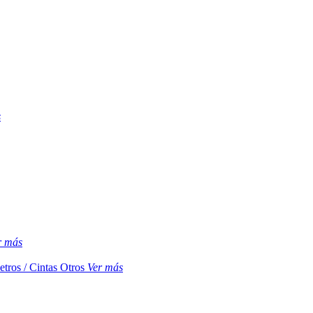
s
r más
etros / Cintas
Otros
Ver más