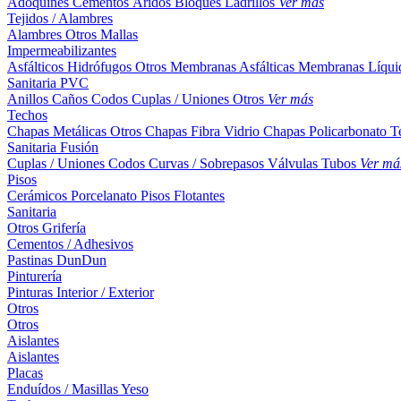
Adoquines
Cementos
Áridos
Bloques
Ladrillos
Ver más
Tejidos / Alambres
Alambres
Otros
Mallas
Impermeabilizantes
Asfálticos
Hidrófugos
Otros
Membranas Asfálticas
Membranas Líqui
Sanitaria PVC
Anillos
Caños
Codos
Cuplas / Uniones
Otros
Ver más
Techos
Chapas Metálicas
Otros
Chapas Fibra Vidrio
Chapas Policarbonato
T
Sanitaria Fusión
Cuplas / Uniones
Codos
Curvas / Sobrepasos
Válvulas
Tubos
Ver má
Pisos
Cerámicos
Porcelanato
Pisos Flotantes
Sanitaria
Otros
Grifería
Cementos / Adhesivos
Pastinas
DunDun
Pinturería
Pinturas Interior / Exterior
Otros
Otros
Aislantes
Aislantes
Placas
Enduídos / Masillas
Yeso