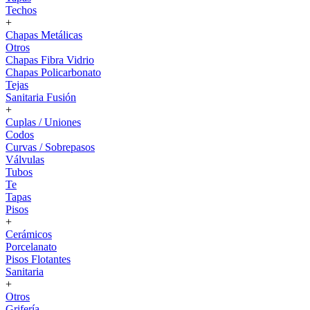
Techos
+
Chapas Metálicas
Otros
Chapas Fibra Vidrio
Chapas Policarbonato
Tejas
Sanitaria Fusión
+
Cuplas / Uniones
Codos
Curvas / Sobrepasos
Válvulas
Tubos
Te
Tapas
Pisos
+
Cerámicos
Porcelanato
Pisos Flotantes
Sanitaria
+
Otros
Grifería