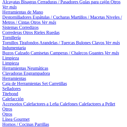
Alcayatas
Bisagras
Cerraduras / Pasadores
Guías para cajón
Otros
Ver más
Herramientas de Mano
Destornilladores
Espátulas / Cucharas
Martillos / Macetas
Niveles /
Metros / Cintas
Otros
Ver más
Sistemas Corredizos
Correderas
Otros
Rieles
Ruedas
Tornillería
Tornillos
Tirafondos
Arandelas / Tuercas
Bulones
Clavos
Ver más
Indumentaria
Buzos
Calzado
Camisetas
Camperas / Chalecos
Guantes
Ver más
Limpieza
Limpieza
Herramientas Neumáticas
Clavadoras
Engrampadora
Herramientas
Caja de Herramientas
Set
Carretillas
Selladores
Titebond
Calefacción
Accesorios
Calefactores a Leña
Calefones
Calefactores a Pellet
Otros
Otros
Línea Gourmet
Hornos / Cocinas
Parrillas