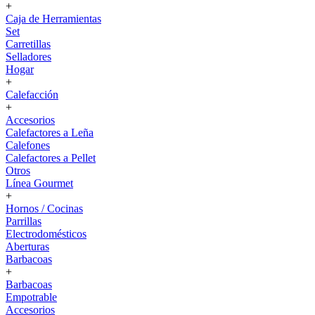
+
Caja de Herramientas
Set
Carretillas
Selladores
Hogar
+
Calefacción
+
Accesorios
Calefactores a Leña
Calefones
Calefactores a Pellet
Otros
Línea Gourmet
+
Hornos / Cocinas
Parrillas
Electrodomésticos
Aberturas
Barbacoas
+
Barbacoas
Empotrable
Accesorios