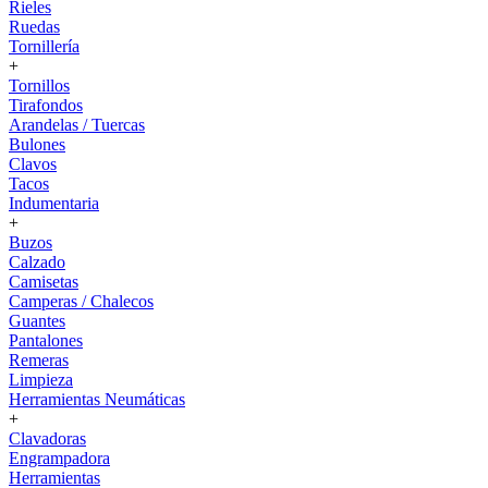
Rieles
Ruedas
Tornillería
+
Tornillos
Tirafondos
Arandelas / Tuercas
Bulones
Clavos
Tacos
Indumentaria
+
Buzos
Calzado
Camisetas
Camperas / Chalecos
Guantes
Pantalones
Remeras
Limpieza
Herramientas Neumáticas
+
Clavadoras
Engrampadora
Herramientas