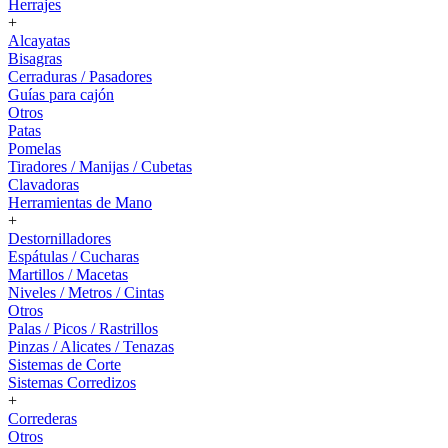
Herrajes
+
Alcayatas
Bisagras
Cerraduras / Pasadores
Guías para cajón
Otros
Patas
Pomelas
Tiradores / Manijas / Cubetas
Clavadoras
Herramientas de Mano
+
Destornilladores
Espátulas / Cucharas
Martillos / Macetas
Niveles / Metros / Cintas
Otros
Palas / Picos / Rastrillos
Pinzas / Alicates / Tenazas
Sistemas de Corte
Sistemas Corredizos
+
Correderas
Otros