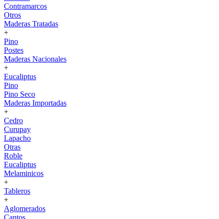
Contramarcos
Otros
Maderas Tratadas
+
Pino
Postes
Maderas Nacionales
+
Eucaliptus
Pino
Pino Seco
Maderas Importadas
+
Cedro
Curupay
Lapacho
Otras
Roble
Eucaliptus
Melaminicos
+
Tableros
+
Aglomerados
Cantos