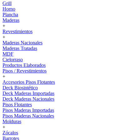
Grill
Horno
Plancha
Maderas
+
Revestimientos
+
Maderas Nacionales
Maderas Tratadas
MDF
Cielorraso
Productos Elaborados
Pisos / Revestimientos
+
Accesorios Pisos Flotantes
Deck Biosintético
Deck Maderas Importadas
Deck Maderas Nacionales
Pisos Flotantes
Pisos Maderas Importadas
Pisos Maderas Nacionales
Molduras
+
Zócalos
Barrotes