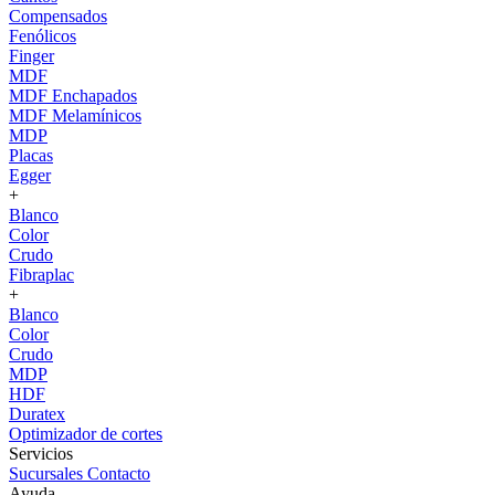
Compensados
Fenólicos
Finger
MDF
MDF Enchapados
MDF Melamínicos
MDP
Placas
Egger
+
Blanco
Color
Crudo
Fibraplac
+
Blanco
Color
Crudo
MDP
HDF
Duratex
Optimizador de cortes
Servicios
Sucursales
Contacto
Ayuda