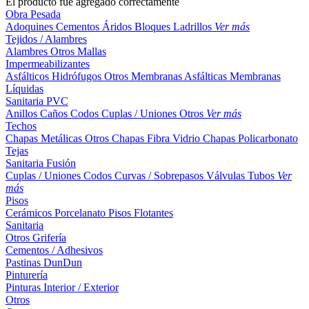
El producto fue agregado correctamente
Obra Pesada
Adoquines
Cementos
Áridos
Bloques
Ladrillos
Ver más
Tejidos / Alambres
Alambres
Otros
Mallas
Impermeabilizantes
Asfálticos
Hidrófugos
Otros
Membranas Asfálticas
Membranas
Líquidas
Sanitaria PVC
Anillos
Caños
Codos
Cuplas / Uniones
Otros
Ver más
Techos
Chapas Metálicas
Otros
Chapas Fibra Vidrio
Chapas Policarbonato
Tejas
Sanitaria Fusión
Cuplas / Uniones
Codos
Curvas / Sobrepasos
Válvulas
Tubos
Ver
más
Pisos
Cerámicos
Porcelanato
Pisos Flotantes
Sanitaria
Otros
Grifería
Cementos / Adhesivos
Pastinas
DunDun
Pinturería
Pinturas Interior / Exterior
Otros