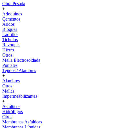
Obra Pesada
+
Adoquines
Cementos
Áridos
Bloques
Ladrillos
Ticholos
Revoques
Hierro
Otros
Malla Electrosoldada
Puntales
Tejidos / Alambres
+
Alambres
Otros
Mallas
Impermeabilizantes
+
Asfálticos
Hidrófugos
Otros
Membranas Asfálticas
Membranas Líquidas