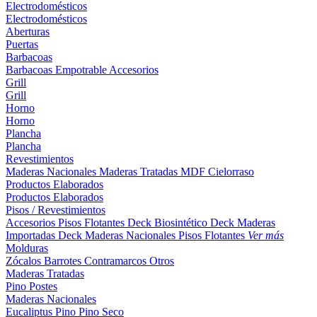
Electrodomésticos
Electrodomésticos
Aberturas
Puertas
Barbacoas
Barbacoas
Empotrable
Accesorios
Grill
Grill
Horno
Horno
Plancha
Plancha
Revestimientos
Maderas Nacionales
Maderas Tratadas
MDF
Cielorraso
Productos Elaborados
Productos Elaborados
Pisos / Revestimientos
Accesorios Pisos Flotantes
Deck Biosintético
Deck Maderas
Importadas
Deck Maderas Nacionales
Pisos Flotantes
Ver más
Molduras
Zócalos
Barrotes
Contramarcos
Otros
Maderas Tratadas
Pino
Postes
Maderas Nacionales
Eucaliptus
Pino
Pino Seco