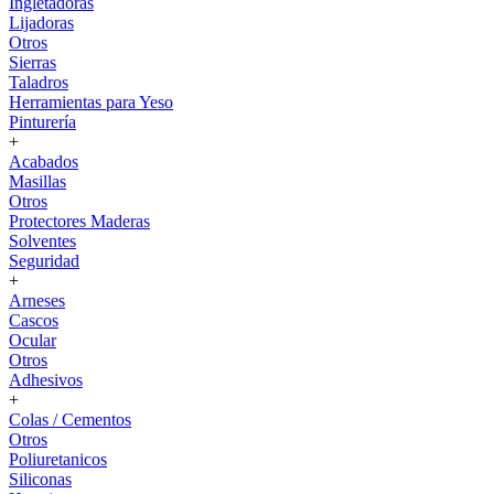
Ingletadoras
Lijadoras
Otros
Sierras
Taladros
Herramientas para Yeso
Pinturería
+
Acabados
Masillas
Otros
Protectores Maderas
Solventes
Seguridad
+
Arneses
Cascos
Ocular
Otros
Adhesivos
+
Colas / Cementos
Otros
Poliuretanicos
Siliconas