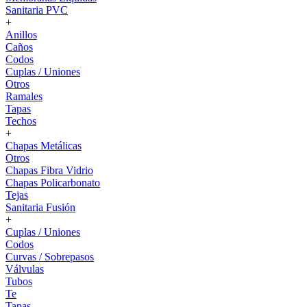
Sanitaria PVC
+
Anillos
Caños
Codos
Cuplas / Uniones
Otros
Ramales
Tapas
Techos
+
Chapas Metálicas
Otros
Chapas Fibra Vidrio
Chapas Policarbonato
Tejas
Sanitaria Fusión
+
Cuplas / Uniones
Codos
Curvas / Sobrepasos
Válvulas
Tubos
Te
Tapas