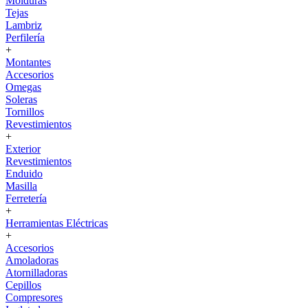
Molduras
Tejas
Lambriz
Perfilería
+
Montantes
Accesorios
Omegas
Soleras
Tornillos
Revestimientos
+
Exterior
Revestimientos
Enduido
Masilla
Ferretería
+
Herramientas Eléctricas
+
Accesorios
Amoladoras
Atornilladoras
Cepillos
Compresores