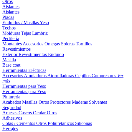
Otros
Aislantes
Aislantes
Placas
Enduídos / Masillas
Yeso
Techos
Molduras
Tejas
Lambriz
Perfilería
Montantes
Accesorios
Omegas
Soleras
Tornillos
Revestimientos
Exterior
Revestimientos
Enduido
Masilla
Base coat
Herramientas Eléctricas
Accesorios
Amoladoras
Atornilladoras
Cepillos
Compresores
Ver
más
Herramientas para Yeso
Herramientas para Yeso
Pinturería
Acabados
Masillas
Otros
Protectores Maderas
Solventes
Seguridad
Arneses
Cascos
Ocular
Otros
Adhesivos
Colas / Cementos
Otros
Poliuretanicos
Siliconas
Herrajes