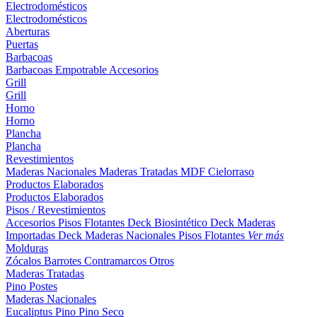
Electrodomésticos
Electrodomésticos
Aberturas
Puertas
Barbacoas
Barbacoas
Empotrable
Accesorios
Grill
Grill
Horno
Horno
Plancha
Plancha
Revestimientos
Maderas Nacionales
Maderas Tratadas
MDF
Cielorraso
Productos Elaborados
Productos Elaborados
Pisos / Revestimientos
Accesorios Pisos Flotantes
Deck Biosintético
Deck Maderas
Importadas
Deck Maderas Nacionales
Pisos Flotantes
Ver más
Molduras
Zócalos
Barrotes
Contramarcos
Otros
Maderas Tratadas
Pino
Postes
Maderas Nacionales
Eucaliptus
Pino
Pino Seco