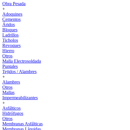
Obra Pesada
+
Adoquines
Cementos
Áridos
Bloques
Ladrillos
Ticholos
Revoques
Hierro
Otros
Malla Electrosoldada
Puntales
Tejidos / Alambres
+
Alambres
Otros
Mallas
Impermeabilizantes
+
Asfálticos
Hidrófugos
Otros
Membranas Asfálticas
Membranas Líquidas