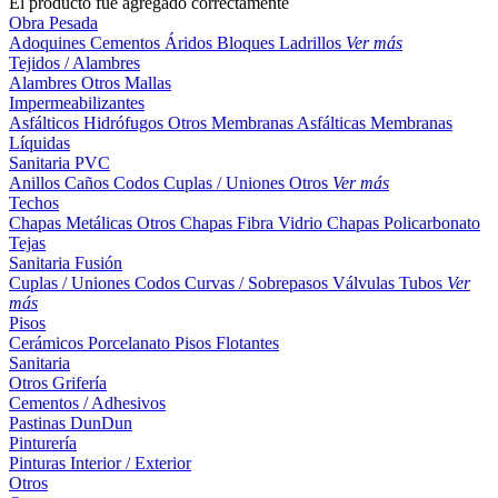
El producto fue agregado correctamente
Obra Pesada
Adoquines
Cementos
Áridos
Bloques
Ladrillos
Ver más
Tejidos / Alambres
Alambres
Otros
Mallas
Impermeabilizantes
Asfálticos
Hidrófugos
Otros
Membranas Asfálticas
Membranas
Líquidas
Sanitaria PVC
Anillos
Caños
Codos
Cuplas / Uniones
Otros
Ver más
Techos
Chapas Metálicas
Otros
Chapas Fibra Vidrio
Chapas Policarbonato
Tejas
Sanitaria Fusión
Cuplas / Uniones
Codos
Curvas / Sobrepasos
Válvulas
Tubos
Ver
más
Pisos
Cerámicos
Porcelanato
Pisos Flotantes
Sanitaria
Otros
Grifería
Cementos / Adhesivos
Pastinas
DunDun
Pinturería
Pinturas Interior / Exterior
Otros