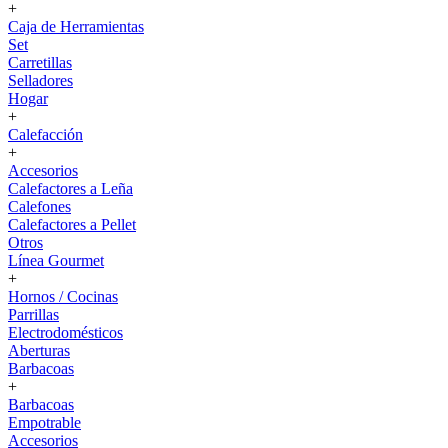
+
Caja de Herramientas
Set
Carretillas
Selladores
Hogar
+
Calefacción
+
Accesorios
Calefactores a Leña
Calefones
Calefactores a Pellet
Otros
Línea Gourmet
+
Hornos / Cocinas
Parrillas
Electrodomésticos
Aberturas
Barbacoas
+
Barbacoas
Empotrable
Accesorios