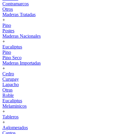
Contramarcos
Otros
Maderas Tratadas
+
Pino
Postes
Maderas Nacionales
+
Eucaliptus
Pino
Pino Seco
Maderas Importadas
+
Cedro
Curupay
Lapacho
Otras
Roble
Eucaliptus
Melaminicos
+
Tableros
+
Aglomerados
Cantos