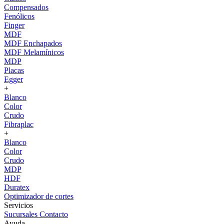
Compensados
Fenólicos
Finger
MDF
MDF Enchapados
MDF Melamínicos
MDP
Placas
Egger
+
Blanco
Color
Crudo
Fibraplac
+
Blanco
Color
Crudo
MDP
HDF
Duratex
Optimizador de cortes
Servicios
Sucursales
Contacto
Ayuda