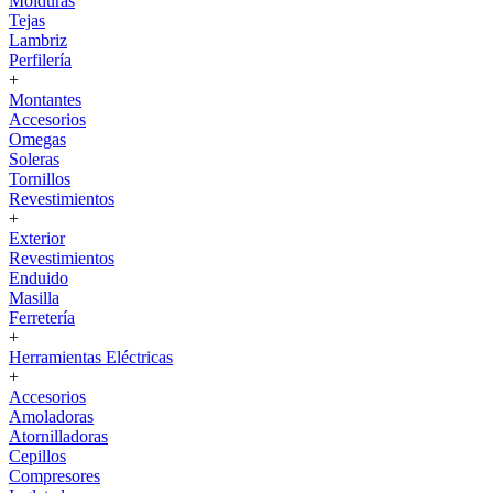
Molduras
Tejas
Lambriz
Perfilería
+
Montantes
Accesorios
Omegas
Soleras
Tornillos
Revestimientos
+
Exterior
Revestimientos
Enduido
Masilla
Ferretería
+
Herramientas Eléctricas
+
Accesorios
Amoladoras
Atornilladoras
Cepillos
Compresores