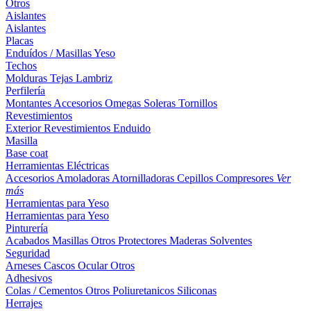
Otros
Aislantes
Aislantes
Placas
Enduídos / Masillas
Yeso
Techos
Molduras
Tejas
Lambriz
Perfilería
Montantes
Accesorios
Omegas
Soleras
Tornillos
Revestimientos
Exterior
Revestimientos
Enduido
Masilla
Base coat
Herramientas Eléctricas
Accesorios
Amoladoras
Atornilladoras
Cepillos
Compresores
Ver
más
Herramientas para Yeso
Herramientas para Yeso
Pinturería
Acabados
Masillas
Otros
Protectores Maderas
Solventes
Seguridad
Arneses
Cascos
Ocular
Otros
Adhesivos
Colas / Cementos
Otros
Poliuretanicos
Siliconas
Herrajes