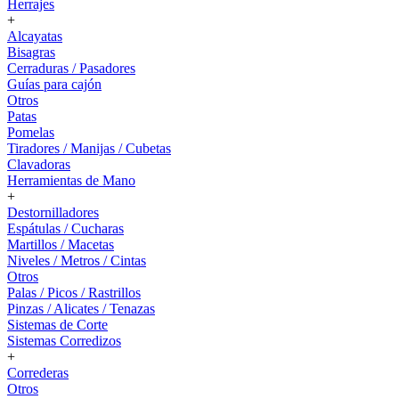
Herrajes
+
Alcayatas
Bisagras
Cerraduras / Pasadores
Guías para cajón
Otros
Patas
Pomelas
Tiradores / Manijas / Cubetas
Clavadoras
Herramientas de Mano
+
Destornilladores
Espátulas / Cucharas
Martillos / Macetas
Niveles / Metros / Cintas
Otros
Palas / Picos / Rastrillos
Pinzas / Alicates / Tenazas
Sistemas de Corte
Sistemas Corredizos
+
Correderas
Otros