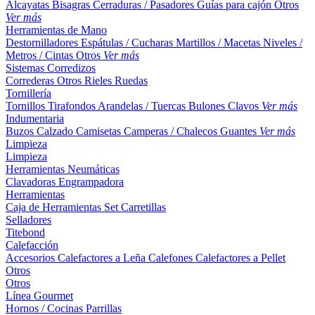
Alcayatas
Bisagras
Cerraduras / Pasadores
Guías para cajón
Otros
Ver más
Herramientas de Mano
Destornilladores
Espátulas / Cucharas
Martillos / Macetas
Niveles /
Metros / Cintas
Otros
Ver más
Sistemas Corredizos
Correderas
Otros
Rieles
Ruedas
Tornillería
Tornillos
Tirafondos
Arandelas / Tuercas
Bulones
Clavos
Ver más
Indumentaria
Buzos
Calzado
Camisetas
Camperas / Chalecos
Guantes
Ver más
Limpieza
Limpieza
Herramientas Neumáticas
Clavadoras
Engrampadora
Herramientas
Caja de Herramientas
Set
Carretillas
Selladores
Titebond
Calefacción
Accesorios
Calefactores a Leña
Calefones
Calefactores a Pellet
Otros
Otros
Línea Gourmet
Hornos / Cocinas
Parrillas