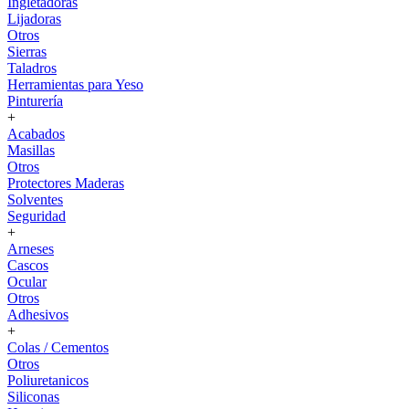
Ingletadoras
Lijadoras
Otros
Sierras
Taladros
Herramientas para Yeso
Pinturería
+
Acabados
Masillas
Otros
Protectores Maderas
Solventes
Seguridad
+
Arneses
Cascos
Ocular
Otros
Adhesivos
+
Colas / Cementos
Otros
Poliuretanicos
Siliconas