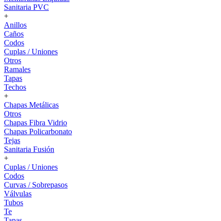
Sanitaria PVC
+
Anillos
Caños
Codos
Cuplas / Uniones
Otros
Ramales
Tapas
Techos
+
Chapas Metálicas
Otros
Chapas Fibra Vidrio
Chapas Policarbonato
Tejas
Sanitaria Fusión
+
Cuplas / Uniones
Codos
Curvas / Sobrepasos
Válvulas
Tubos
Te
Tapas