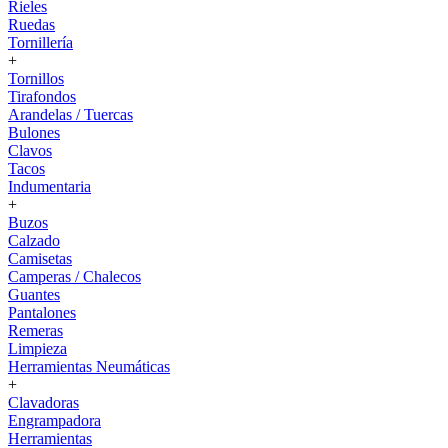
Rieles
Ruedas
Tornillería
+
Tornillos
Tirafondos
Arandelas / Tuercas
Bulones
Clavos
Tacos
Indumentaria
+
Buzos
Calzado
Camisetas
Camperas / Chalecos
Guantes
Pantalones
Remeras
Limpieza
Herramientas Neumáticas
+
Clavadoras
Engrampadora
Herramientas