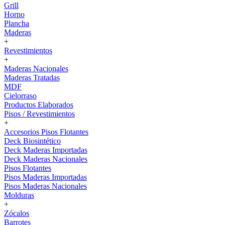
Grill
Horno
Plancha
Maderas
+
Revestimientos
+
Maderas Nacionales
Maderas Tratadas
MDF
Cielorraso
Productos Elaborados
Pisos / Revestimientos
+
Accesorios Pisos Flotantes
Deck Biosintético
Deck Maderas Importadas
Deck Maderas Nacionales
Pisos Flotantes
Pisos Maderas Importadas
Pisos Maderas Nacionales
Molduras
+
Zócalos
Barrotes