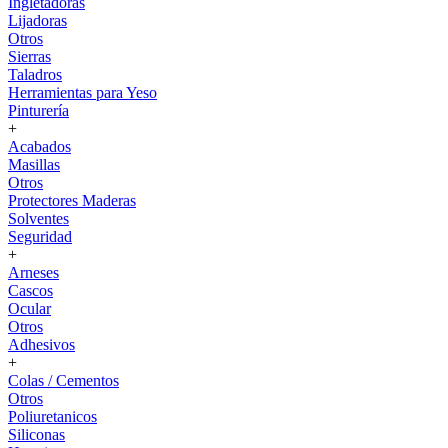
Ingletadoras
Lijadoras
Otros
Sierras
Taladros
Herramientas para Yeso
Pinturería
+
Acabados
Masillas
Otros
Protectores Maderas
Solventes
Seguridad
+
Arneses
Cascos
Ocular
Otros
Adhesivos
+
Colas / Cementos
Otros
Poliuretanicos
Siliconas