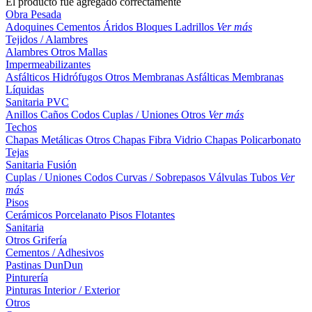
El producto fue agregado correctamente
Obra Pesada
Adoquines
Cementos
Áridos
Bloques
Ladrillos
Ver más
Tejidos / Alambres
Alambres
Otros
Mallas
Impermeabilizantes
Asfálticos
Hidrófugos
Otros
Membranas Asfálticas
Membranas
Líquidas
Sanitaria PVC
Anillos
Caños
Codos
Cuplas / Uniones
Otros
Ver más
Techos
Chapas Metálicas
Otros
Chapas Fibra Vidrio
Chapas Policarbonato
Tejas
Sanitaria Fusión
Cuplas / Uniones
Codos
Curvas / Sobrepasos
Válvulas
Tubos
Ver
más
Pisos
Cerámicos
Porcelanato
Pisos Flotantes
Sanitaria
Otros
Grifería
Cementos / Adhesivos
Pastinas
DunDun
Pinturería
Pinturas Interior / Exterior
Otros