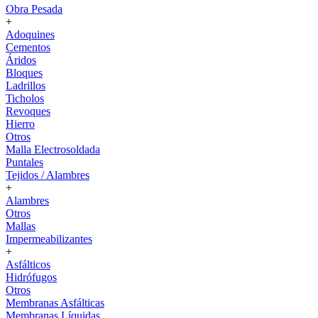
Obra Pesada
+
Adoquines
Cementos
Áridos
Bloques
Ladrillos
Ticholos
Revoques
Hierro
Otros
Malla Electrosoldada
Puntales
Tejidos / Alambres
+
Alambres
Otros
Mallas
Impermeabilizantes
+
Asfálticos
Hidrófugos
Otros
Membranas Asfálticas
Membranas Líquidas