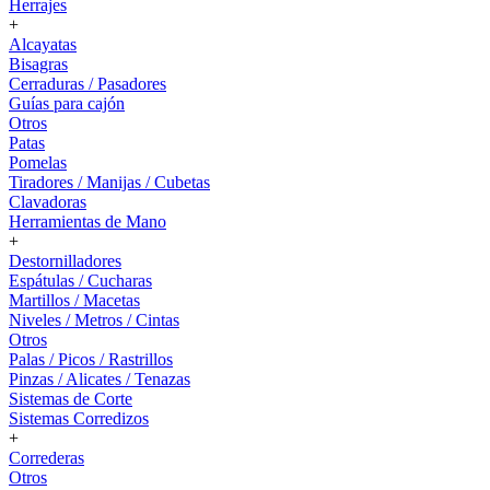
Herrajes
+
Alcayatas
Bisagras
Cerraduras / Pasadores
Guías para cajón
Otros
Patas
Pomelas
Tiradores / Manijas / Cubetas
Clavadoras
Herramientas de Mano
+
Destornilladores
Espátulas / Cucharas
Martillos / Macetas
Niveles / Metros / Cintas
Otros
Palas / Picos / Rastrillos
Pinzas / Alicates / Tenazas
Sistemas de Corte
Sistemas Corredizos
+
Correderas
Otros