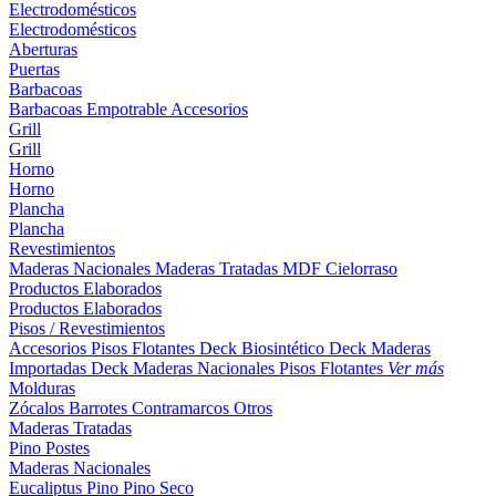
Electrodomésticos
Electrodomésticos
Aberturas
Puertas
Barbacoas
Barbacoas
Empotrable
Accesorios
Grill
Grill
Horno
Horno
Plancha
Plancha
Revestimientos
Maderas Nacionales
Maderas Tratadas
MDF
Cielorraso
Productos Elaborados
Productos Elaborados
Pisos / Revestimientos
Accesorios Pisos Flotantes
Deck Biosintético
Deck Maderas
Importadas
Deck Maderas Nacionales
Pisos Flotantes
Ver más
Molduras
Zócalos
Barrotes
Contramarcos
Otros
Maderas Tratadas
Pino
Postes
Maderas Nacionales
Eucaliptus
Pino
Pino Seco