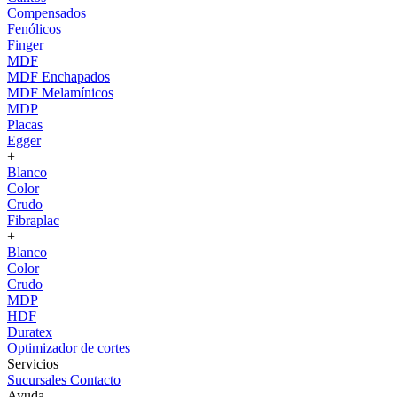
Compensados
Fenólicos
Finger
MDF
MDF Enchapados
MDF Melamínicos
MDP
Placas
Egger
+
Blanco
Color
Crudo
Fibraplac
+
Blanco
Color
Crudo
MDP
HDF
Duratex
Optimizador de cortes
Servicios
Sucursales
Contacto
Ayuda