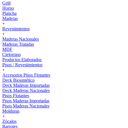
Grill
Horno
Plancha
Maderas
+
Revestimientos
+
Maderas Nacionales
Maderas Tratadas
MDF
Cielorraso
Productos Elaborados
Pisos / Revestimientos
+
Accesorios Pisos Flotantes
Deck Biosintético
Deck Maderas Importadas
Deck Maderas Nacionales
Pisos Flotantes
Pisos Maderas Importadas
Pisos Maderas Nacionales
Molduras
+
Zócalos
Barrotes