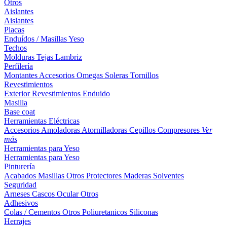
Otros
Aislantes
Aislantes
Placas
Enduídos / Masillas
Yeso
Techos
Molduras
Tejas
Lambriz
Perfilería
Montantes
Accesorios
Omegas
Soleras
Tornillos
Revestimientos
Exterior
Revestimientos
Enduido
Masilla
Base coat
Herramientas Eléctricas
Accesorios
Amoladoras
Atornilladoras
Cepillos
Compresores
Ver
más
Herramientas para Yeso
Herramientas para Yeso
Pinturería
Acabados
Masillas
Otros
Protectores Maderas
Solventes
Seguridad
Arneses
Cascos
Ocular
Otros
Adhesivos
Colas / Cementos
Otros
Poliuretanicos
Siliconas
Herrajes