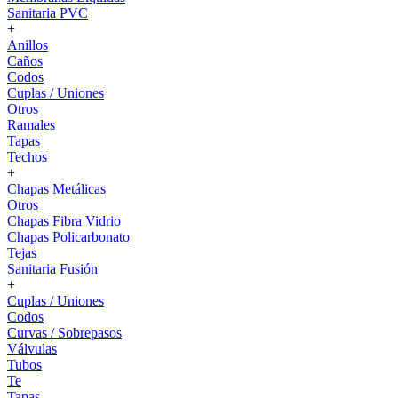
Sanitaria PVC
+
Anillos
Caños
Codos
Cuplas / Uniones
Otros
Ramales
Tapas
Techos
+
Chapas Metálicas
Otros
Chapas Fibra Vidrio
Chapas Policarbonato
Tejas
Sanitaria Fusión
+
Cuplas / Uniones
Codos
Curvas / Sobrepasos
Válvulas
Tubos
Te
Tapas