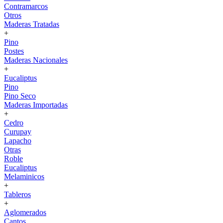
Contramarcos
Otros
Maderas Tratadas
+
Pino
Postes
Maderas Nacionales
+
Eucaliptus
Pino
Pino Seco
Maderas Importadas
+
Cedro
Curupay
Lapacho
Otras
Roble
Eucaliptus
Melaminicos
+
Tableros
+
Aglomerados
Cantos