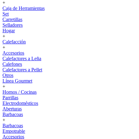
+
Caja de Herramientas
Set
Carretillas
Selladores
Hogar
+
Calefacción
+
Accesorios
Calefactores a Leña
Calefones
Calefactores a Pellet
Otros
Línea Gourmet
+
Hornos / Cocinas
Parrillas
Electrodomésticos
Aberturas
Barbacoas
+
Barbacoas
Empotrable
Accesorios