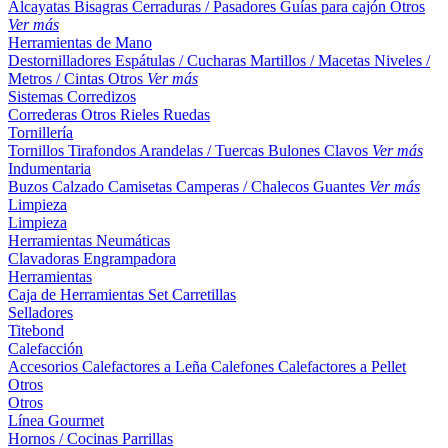
Alcayatas
Bisagras
Cerraduras / Pasadores
Guías para cajón
Otros
Ver más
Herramientas de Mano
Destornilladores
Espátulas / Cucharas
Martillos / Macetas
Niveles /
Metros / Cintas
Otros
Ver más
Sistemas Corredizos
Correderas
Otros
Rieles
Ruedas
Tornillería
Tornillos
Tirafondos
Arandelas / Tuercas
Bulones
Clavos
Ver más
Indumentaria
Buzos
Calzado
Camisetas
Camperas / Chalecos
Guantes
Ver más
Limpieza
Limpieza
Herramientas Neumáticas
Clavadoras
Engrampadora
Herramientas
Caja de Herramientas
Set
Carretillas
Selladores
Titebond
Calefacción
Accesorios
Calefactores a Leña
Calefones
Calefactores a Pellet
Otros
Otros
Línea Gourmet
Hornos / Cocinas
Parrillas