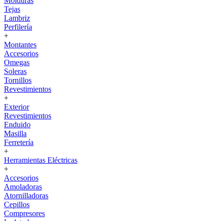
Molduras
Tejas
Lambriz
Perfilería
+
Montantes
Accesorios
Omegas
Soleras
Tornillos
Revestimientos
+
Exterior
Revestimientos
Enduido
Masilla
Ferretería
+
Herramientas Eléctricas
+
Accesorios
Amoladoras
Atornilladoras
Cepillos
Compresores