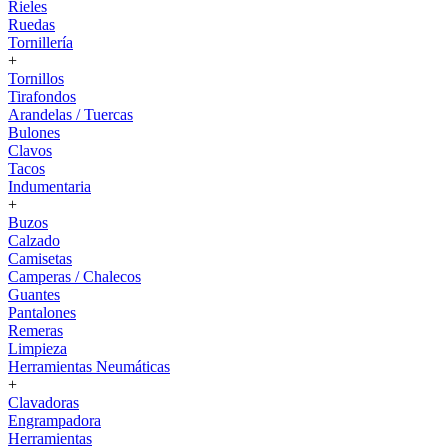
Rieles
Ruedas
Tornillería
+
Tornillos
Tirafondos
Arandelas / Tuercas
Bulones
Clavos
Tacos
Indumentaria
+
Buzos
Calzado
Camisetas
Camperas / Chalecos
Guantes
Pantalones
Remeras
Limpieza
Herramientas Neumáticas
+
Clavadoras
Engrampadora
Herramientas