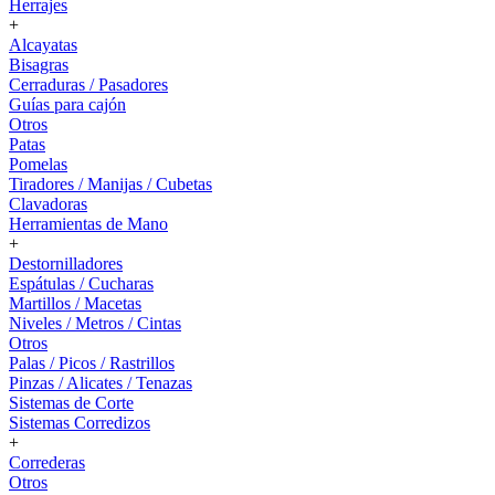
Herrajes
+
Alcayatas
Bisagras
Cerraduras / Pasadores
Guías para cajón
Otros
Patas
Pomelas
Tiradores / Manijas / Cubetas
Clavadoras
Herramientas de Mano
+
Destornilladores
Espátulas / Cucharas
Martillos / Macetas
Niveles / Metros / Cintas
Otros
Palas / Picos / Rastrillos
Pinzas / Alicates / Tenazas
Sistemas de Corte
Sistemas Corredizos
+
Correderas
Otros