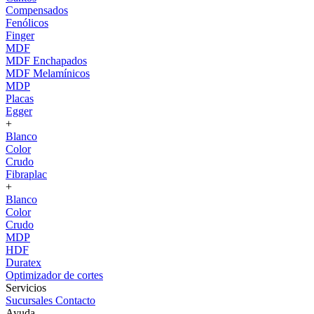
Compensados
Fenólicos
Finger
MDF
MDF Enchapados
MDF Melamínicos
MDP
Placas
Egger
+
Blanco
Color
Crudo
Fibraplac
+
Blanco
Color
Crudo
MDP
HDF
Duratex
Optimizador de cortes
Servicios
Sucursales
Contacto
Ayuda