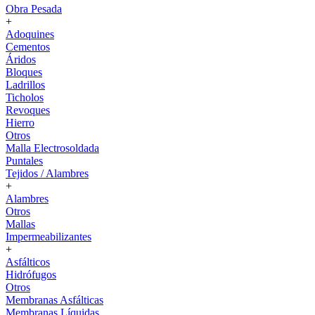
Obra Pesada
+
Adoquines
Cementos
Áridos
Bloques
Ladrillos
Ticholos
Revoques
Hierro
Otros
Malla Electrosoldada
Puntales
Tejidos / Alambres
+
Alambres
Otros
Mallas
Impermeabilizantes
+
Asfálticos
Hidrófugos
Otros
Membranas Asfálticas
Membranas Líquidas