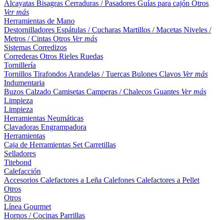
Alcayatas
Bisagras
Cerraduras / Pasadores
Guías para cajón
Otros
Ver más
Herramientas de Mano
Destornilladores
Espátulas / Cucharas
Martillos / Macetas
Niveles /
Metros / Cintas
Otros
Ver más
Sistemas Corredizos
Correderas
Otros
Rieles
Ruedas
Tornillería
Tornillos
Tirafondos
Arandelas / Tuercas
Bulones
Clavos
Ver más
Indumentaria
Buzos
Calzado
Camisetas
Camperas / Chalecos
Guantes
Ver más
Limpieza
Limpieza
Herramientas Neumáticas
Clavadoras
Engrampadora
Herramientas
Caja de Herramientas
Set
Carretillas
Selladores
Titebond
Calefacción
Accesorios
Calefactores a Leña
Calefones
Calefactores a Pellet
Otros
Otros
Línea Gourmet
Hornos / Cocinas
Parrillas