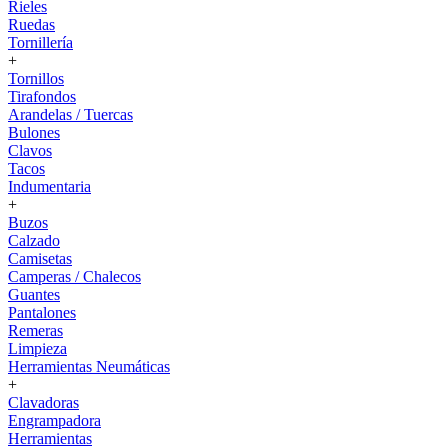
Rieles
Ruedas
Tornillería
+
Tornillos
Tirafondos
Arandelas / Tuercas
Bulones
Clavos
Tacos
Indumentaria
+
Buzos
Calzado
Camisetas
Camperas / Chalecos
Guantes
Pantalones
Remeras
Limpieza
Herramientas Neumáticas
+
Clavadoras
Engrampadora
Herramientas