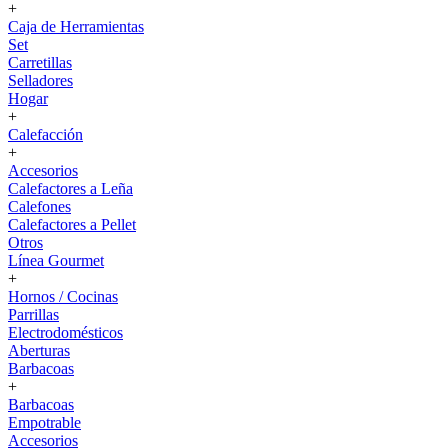
+
Caja de Herramientas
Set
Carretillas
Selladores
Hogar
+
Calefacción
+
Accesorios
Calefactores a Leña
Calefones
Calefactores a Pellet
Otros
Línea Gourmet
+
Hornos / Cocinas
Parrillas
Electrodomésticos
Aberturas
Barbacoas
+
Barbacoas
Empotrable
Accesorios