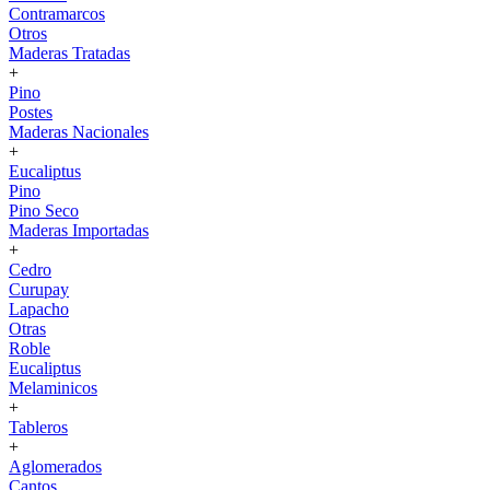
Contramarcos
Otros
Maderas Tratadas
+
Pino
Postes
Maderas Nacionales
+
Eucaliptus
Pino
Pino Seco
Maderas Importadas
+
Cedro
Curupay
Lapacho
Otras
Roble
Eucaliptus
Melaminicos
+
Tableros
+
Aglomerados
Cantos