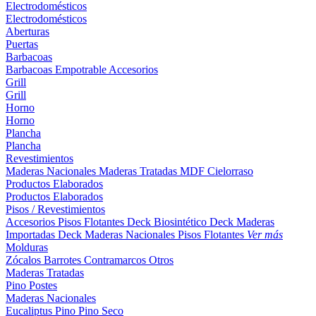
Electrodomésticos
Electrodomésticos
Aberturas
Puertas
Barbacoas
Barbacoas
Empotrable
Accesorios
Grill
Grill
Horno
Horno
Plancha
Plancha
Revestimientos
Maderas Nacionales
Maderas Tratadas
MDF
Cielorraso
Productos Elaborados
Productos Elaborados
Pisos / Revestimientos
Accesorios Pisos Flotantes
Deck Biosintético
Deck Maderas
Importadas
Deck Maderas Nacionales
Pisos Flotantes
Ver más
Molduras
Zócalos
Barrotes
Contramarcos
Otros
Maderas Tratadas
Pino
Postes
Maderas Nacionales
Eucaliptus
Pino
Pino Seco