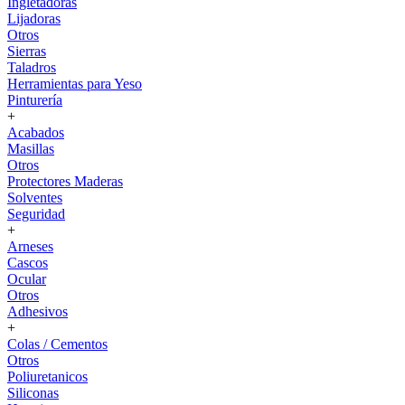
Ingletadoras
Lijadoras
Otros
Sierras
Taladros
Herramientas para Yeso
Pinturería
+
Acabados
Masillas
Otros
Protectores Maderas
Solventes
Seguridad
+
Arneses
Cascos
Ocular
Otros
Adhesivos
+
Colas / Cementos
Otros
Poliuretanicos
Siliconas