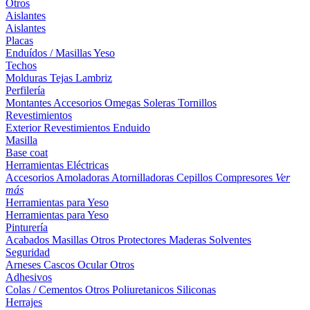
Otros
Aislantes
Aislantes
Placas
Enduídos / Masillas
Yeso
Techos
Molduras
Tejas
Lambriz
Perfilería
Montantes
Accesorios
Omegas
Soleras
Tornillos
Revestimientos
Exterior
Revestimientos
Enduido
Masilla
Base coat
Herramientas Eléctricas
Accesorios
Amoladoras
Atornilladoras
Cepillos
Compresores
Ver
más
Herramientas para Yeso
Herramientas para Yeso
Pinturería
Acabados
Masillas
Otros
Protectores Maderas
Solventes
Seguridad
Arneses
Cascos
Ocular
Otros
Adhesivos
Colas / Cementos
Otros
Poliuretanicos
Siliconas
Herrajes