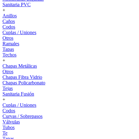
Sanitaria PVC
+
Anillos
Caños
Codos
Cuplas / Uniones
Otros
Ramales
Tapas
Techos
+
Chapas Metálicas
Otros
Chapas Fibra Vidrio
Chapas Policarbonato
Tejas
Sanitaria Fusión
+
Cuplas / Uniones
Codos
Curvas / Sobrepasos
Válvulas
Tubos
Te
Tapas