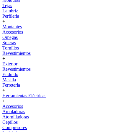
Molduras
Tejas
Lambriz
Perfilería
+
Montantes
Accesorios
Omegas
Soleras
Tornillos
Revestimientos
+
Exterior
Revestimientos
Enduido
Masilla
Ferretería
+
Herramientas Eléctricas
+
Accesorios
Amoladoras
Atornilladoras
Cepillos
Compresores