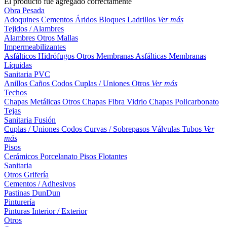
El producto fue agregado correctamente
Obra Pesada
Adoquines
Cementos
Áridos
Bloques
Ladrillos
Ver más
Tejidos / Alambres
Alambres
Otros
Mallas
Impermeabilizantes
Asfálticos
Hidrófugos
Otros
Membranas Asfálticas
Membranas
Líquidas
Sanitaria PVC
Anillos
Caños
Codos
Cuplas / Uniones
Otros
Ver más
Techos
Chapas Metálicas
Otros
Chapas Fibra Vidrio
Chapas Policarbonato
Tejas
Sanitaria Fusión
Cuplas / Uniones
Codos
Curvas / Sobrepasos
Válvulas
Tubos
Ver
más
Pisos
Cerámicos
Porcelanato
Pisos Flotantes
Sanitaria
Otros
Grifería
Cementos / Adhesivos
Pastinas
DunDun
Pinturería
Pinturas Interior / Exterior
Otros