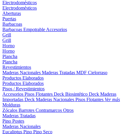
Electrodomésticos
Electrodomésticos
Aberturas
Puertas
Barbacoas
Barbacoas
Empotrable
Accesorios
Grill
Grill
Horno
Horno
Plancha
Plancha
Revestimientos
Maderas Nacionales
Maderas Tratadas
MDF
Cielorraso
Productos Elaborados
Productos Elaborados
Pisos / Revestimientos
Accesorios Pisos Flotantes
Deck Biosintético
Deck Maderas
Importadas
Deck Maderas Nacionales
Pisos Flotantes
Ver más
Molduras
Zócalos
Barrotes
Contramarcos
Otros
Maderas Tratadas
Pino
Postes
Maderas Nacionales
Eucaliptus
Pino
Pino Seco