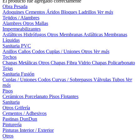
El producto fue agregado correctamente
Obra Pesada
Adoquines
Cementos
Áridos
Bloques
Ladrillos
Ver más
Tejidos / Alambres
Alambres
Otros
Mallas
Impermeabilizantes
Asfálticos
Hidrófugos
Otros
Membranas Asfálticas
Membranas
Líquidas
Sanitaria PVC
Anillos
Caños
Codos
Cuplas / Uniones
Otros
Ver más
Techos
Chapas Metálicas
Otros
Chapas Fibra Vidrio
Chapas Policarbonato
Tejas
Sanitaria Fusión
Cuplas / Uniones
Codos
Curvas / Sobrepasos
Válvulas
Tubos
Ver
más
Pisos
Cerámicos
Porcelanato
Pisos Flotantes
Sanitaria
Otros
Grifería
Cementos / Adhesivos
Pastinas
DunDun
Pinturería
Pinturas Interior / Exterior
Otros