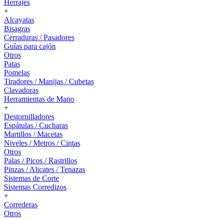
Herrajes
+
Alcayatas
Bisagras
Cerraduras / Pasadores
Guías para cajón
Otros
Patas
Pomelas
Tiradores / Manijas / Cubetas
Clavadoras
Herramientas de Mano
+
Destornilladores
Espátulas / Cucharas
Martillos / Macetas
Niveles / Metros / Cintas
Otros
Palas / Picos / Rastrillos
Pinzas / Alicates / Tenazas
Sistemas de Corte
Sistemas Corredizos
+
Correderas
Otros