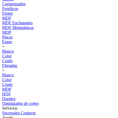
Compensados
Fenólicos
Finger
MDF
MDF Enchapados
MDF Melamínicos
MDP
Placas
Egger
+
Blanco
Color
Crudo
Fibraplac
+
Blanco
Color
Crudo
MDP
HDF
Duratex
Optimizador de cortes
Servicios
Sucursales
Contacto
Ayuda