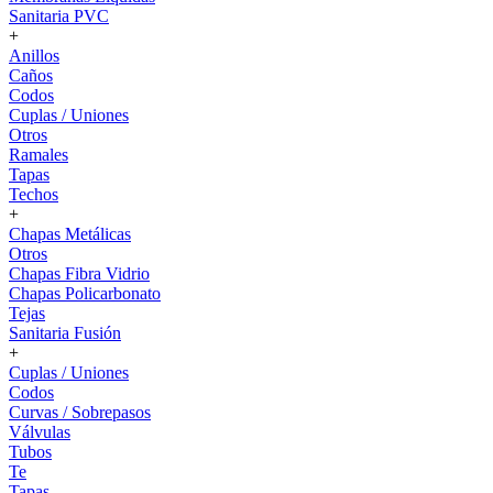
Sanitaria PVC
+
Anillos
Caños
Codos
Cuplas / Uniones
Otros
Ramales
Tapas
Techos
+
Chapas Metálicas
Otros
Chapas Fibra Vidrio
Chapas Policarbonato
Tejas
Sanitaria Fusión
+
Cuplas / Uniones
Codos
Curvas / Sobrepasos
Válvulas
Tubos
Te
Tapas