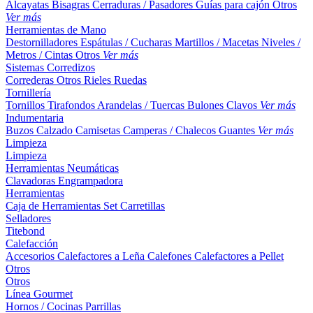
Alcayatas
Bisagras
Cerraduras / Pasadores
Guías para cajón
Otros
Ver más
Herramientas de Mano
Destornilladores
Espátulas / Cucharas
Martillos / Macetas
Niveles /
Metros / Cintas
Otros
Ver más
Sistemas Corredizos
Correderas
Otros
Rieles
Ruedas
Tornillería
Tornillos
Tirafondos
Arandelas / Tuercas
Bulones
Clavos
Ver más
Indumentaria
Buzos
Calzado
Camisetas
Camperas / Chalecos
Guantes
Ver más
Limpieza
Limpieza
Herramientas Neumáticas
Clavadoras
Engrampadora
Herramientas
Caja de Herramientas
Set
Carretillas
Selladores
Titebond
Calefacción
Accesorios
Calefactores a Leña
Calefones
Calefactores a Pellet
Otros
Otros
Línea Gourmet
Hornos / Cocinas
Parrillas