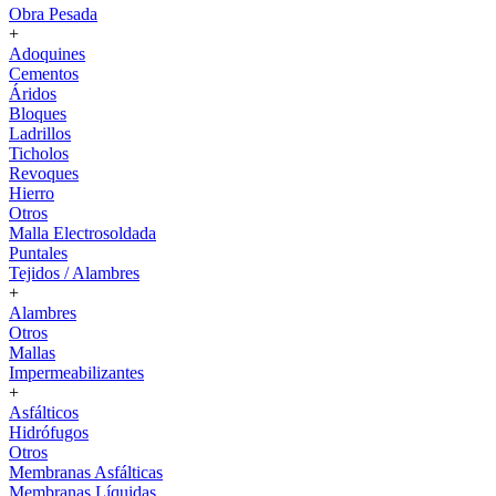
Obra Pesada
+
Adoquines
Cementos
Áridos
Bloques
Ladrillos
Ticholos
Revoques
Hierro
Otros
Malla Electrosoldada
Puntales
Tejidos / Alambres
+
Alambres
Otros
Mallas
Impermeabilizantes
+
Asfálticos
Hidrófugos
Otros
Membranas Asfálticas
Membranas Líquidas