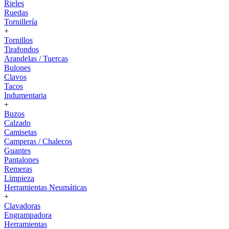
Rieles
Ruedas
Tornillería
+
Tornillos
Tirafondos
Arandelas / Tuercas
Bulones
Clavos
Tacos
Indumentaria
+
Buzos
Calzado
Camisetas
Camperas / Chalecos
Guantes
Pantalones
Remeras
Limpieza
Herramientas Neumáticas
+
Clavadoras
Engrampadora
Herramientas