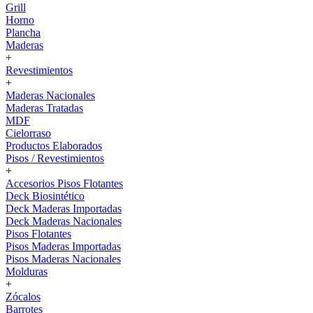
Grill
Horno
Plancha
Maderas
+
Revestimientos
+
Maderas Nacionales
Maderas Tratadas
MDF
Cielorraso
Productos Elaborados
Pisos / Revestimientos
+
Accesorios Pisos Flotantes
Deck Biosintético
Deck Maderas Importadas
Deck Maderas Nacionales
Pisos Flotantes
Pisos Maderas Importadas
Pisos Maderas Nacionales
Molduras
+
Zócalos
Barrotes