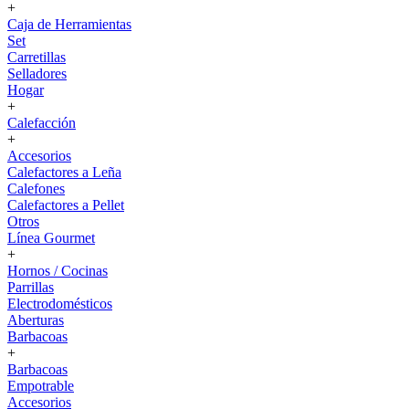
+
Caja de Herramientas
Set
Carretillas
Selladores
Hogar
+
Calefacción
+
Accesorios
Calefactores a Leña
Calefones
Calefactores a Pellet
Otros
Línea Gourmet
+
Hornos / Cocinas
Parrillas
Electrodomésticos
Aberturas
Barbacoas
+
Barbacoas
Empotrable
Accesorios