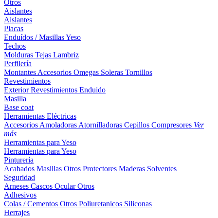
Otros
Aislantes
Aislantes
Placas
Enduídos / Masillas
Yeso
Techos
Molduras
Tejas
Lambriz
Perfilería
Montantes
Accesorios
Omegas
Soleras
Tornillos
Revestimientos
Exterior
Revestimientos
Enduido
Masilla
Base coat
Herramientas Eléctricas
Accesorios
Amoladoras
Atornilladoras
Cepillos
Compresores
Ver
más
Herramientas para Yeso
Herramientas para Yeso
Pinturería
Acabados
Masillas
Otros
Protectores Maderas
Solventes
Seguridad
Arneses
Cascos
Ocular
Otros
Adhesivos
Colas / Cementos
Otros
Poliuretanicos
Siliconas
Herrajes