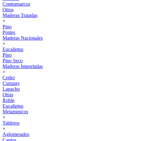
Contramarcos
Otros
Maderas Tratadas
+
Pino
Postes
Maderas Nacionales
+
Eucaliptus
Pino
Pino Seco
Maderas Importadas
+
Cedro
Curupay
Lapacho
Otras
Roble
Eucaliptus
Melaminicos
+
Tableros
+
Aglomerados
Cantos