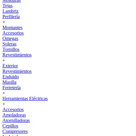
Molduras
Tejas
Lambriz
Perfilería
+
Montantes
Accesorios
Omegas
Soleras
Tornillos
Revestimientos
+
Exterior
Revestimientos
Enduido
Masilla
Ferretería
+
Herramientas Eléctricas
+
Accesorios
Amoladoras
Atornilladoras
Cepillos
Compresores