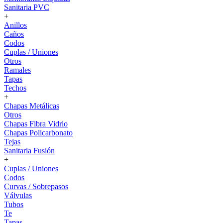
Sanitaria PVC
+
Anillos
Caños
Codos
Cuplas / Uniones
Otros
Ramales
Tapas
Techos
+
Chapas Metálicas
Otros
Chapas Fibra Vidrio
Chapas Policarbonato
Tejas
Sanitaria Fusión
+
Cuplas / Uniones
Codos
Curvas / Sobrepasos
Válvulas
Tubos
Te
Tapas