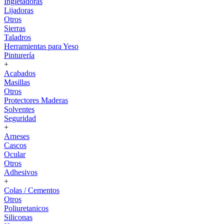
Ingletadoras
Lijadoras
Otros
Sierras
Taladros
Herramientas para Yeso
Pinturería
+
Acabados
Masillas
Otros
Protectores Maderas
Solventes
Seguridad
+
Arneses
Cascos
Ocular
Otros
Adhesivos
+
Colas / Cementos
Otros
Poliuretanicos
Siliconas