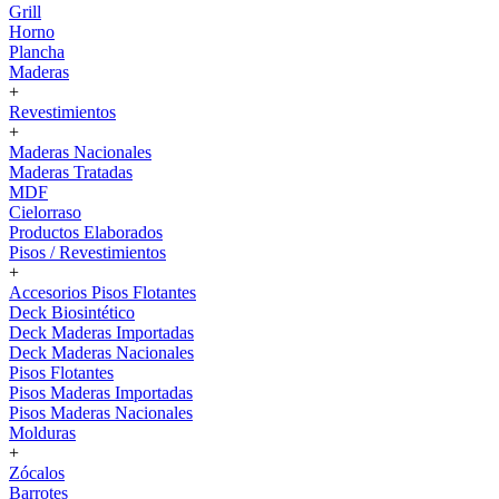
Grill
Horno
Plancha
Maderas
+
Revestimientos
+
Maderas Nacionales
Maderas Tratadas
MDF
Cielorraso
Productos Elaborados
Pisos / Revestimientos
+
Accesorios Pisos Flotantes
Deck Biosintético
Deck Maderas Importadas
Deck Maderas Nacionales
Pisos Flotantes
Pisos Maderas Importadas
Pisos Maderas Nacionales
Molduras
+
Zócalos
Barrotes