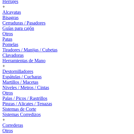
Herrajes
+
Alcayatas
Bisagras
Cerraduras / Pasadores
Guías para cajón
Otros
Patas
Pomelas
Tiradores / Manijas / Cubetas
Clavadoras
Herramientas de Mano
+
Destornilladores
Espátulas / Cucharas
Martillos / Macetas
Niveles / Metros / Cintas
Otros
Palas / Picos / Rastrillos
Pinzas / Alicates / Tenazas
Sistemas de Corte
Sistemas Corredizos
+
Correderas
Otros