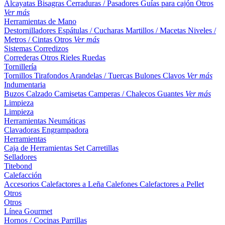
Alcayatas
Bisagras
Cerraduras / Pasadores
Guías para cajón
Otros
Ver más
Herramientas de Mano
Destornilladores
Espátulas / Cucharas
Martillos / Macetas
Niveles /
Metros / Cintas
Otros
Ver más
Sistemas Corredizos
Correderas
Otros
Rieles
Ruedas
Tornillería
Tornillos
Tirafondos
Arandelas / Tuercas
Bulones
Clavos
Ver más
Indumentaria
Buzos
Calzado
Camisetas
Camperas / Chalecos
Guantes
Ver más
Limpieza
Limpieza
Herramientas Neumáticas
Clavadoras
Engrampadora
Herramientas
Caja de Herramientas
Set
Carretillas
Selladores
Titebond
Calefacción
Accesorios
Calefactores a Leña
Calefones
Calefactores a Pellet
Otros
Otros
Línea Gourmet
Hornos / Cocinas
Parrillas