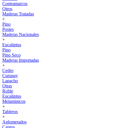
Contramarcos
Otros
Maderas Tratadas
+
Pino
Postes
Maderas Nacionales
+
Eucaliptus
Pino
Pino Seco
Maderas Importadas
+
Cedro
Curupay
Lapacho
Otras
Roble
Eucaliptus
Melaminicos
+
Tableros
+
Aglomerados
Cantos