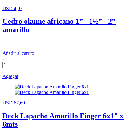
USD 4,97
Cedro okume africano 1” - 1½” - 2”
amarillo
Añadir al carrito
-
+
Agregar
USD 67,69
Deck Lapacho Amarillo Finger 6x1" x
6mts