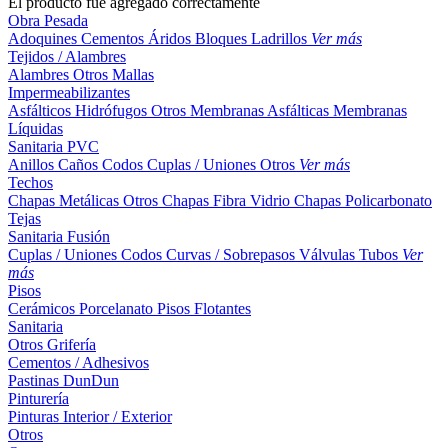
El producto fue agregado correctamente
Obra Pesada
Adoquines
Cementos
Áridos
Bloques
Ladrillos
Ver más
Tejidos / Alambres
Alambres
Otros
Mallas
Impermeabilizantes
Asfálticos
Hidrófugos
Otros
Membranas Asfálticas
Membranas
Líquidas
Sanitaria PVC
Anillos
Caños
Codos
Cuplas / Uniones
Otros
Ver más
Techos
Chapas Metálicas
Otros
Chapas Fibra Vidrio
Chapas Policarbonato
Tejas
Sanitaria Fusión
Cuplas / Uniones
Codos
Curvas / Sobrepasos
Válvulas
Tubos
Ver
más
Pisos
Cerámicos
Porcelanato
Pisos Flotantes
Sanitaria
Otros
Grifería
Cementos / Adhesivos
Pastinas
DunDun
Pinturería
Pinturas Interior / Exterior
Otros