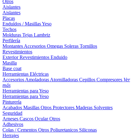
Otros
Aislantes
Aislantes
Placas
Enduídos / Masillas
Yeso
Techos
Molduras
Tejas
Lambriz
Perfilería
Montantes
Accesorios
Omegas
Soleras
Tornillos
Revestimientos
Exterior
Revestimientos
Enduido
Masilla
Base coat
Herramientas Eléctricas
Accesorios
Amoladoras
Atornilladoras
Cepillos
Compresores
Ver
más
Herramientas para Yeso
Herramientas para Yeso
Pinturería
Acabados
Masillas
Otros
Protectores Maderas
Solventes
Seguridad
Arneses
Cascos
Ocular
Otros
Adhesivos
Colas / Cementos
Otros
Poliuretanicos
Siliconas
Herrajes