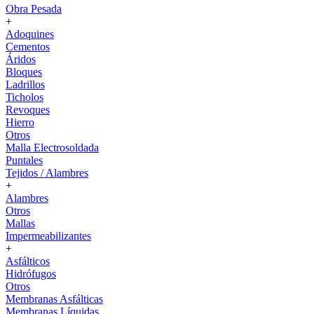
Obra Pesada
+
Adoquines
Cementos
Áridos
Bloques
Ladrillos
Ticholos
Revoques
Hierro
Otros
Malla Electrosoldada
Puntales
Tejidos / Alambres
+
Alambres
Otros
Mallas
Impermeabilizantes
+
Asfálticos
Hidrófugos
Otros
Membranas Asfálticas
Membranas Líquidas