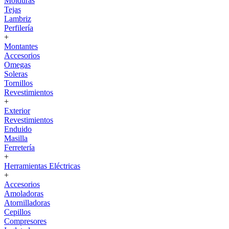
Molduras
Tejas
Lambriz
Perfilería
+
Montantes
Accesorios
Omegas
Soleras
Tornillos
Revestimientos
+
Exterior
Revestimientos
Enduido
Masilla
Ferretería
+
Herramientas Eléctricas
+
Accesorios
Amoladoras
Atornilladoras
Cepillos
Compresores