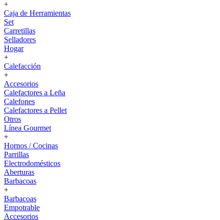
+
Caja de Herramientas
Set
Carretillas
Selladores
Hogar
+
Calefacción
+
Accesorios
Calefactores a Leña
Calefones
Calefactores a Pellet
Otros
Línea Gourmet
+
Hornos / Cocinas
Parrillas
Electrodomésticos
Aberturas
Barbacoas
+
Barbacoas
Empotrable
Accesorios