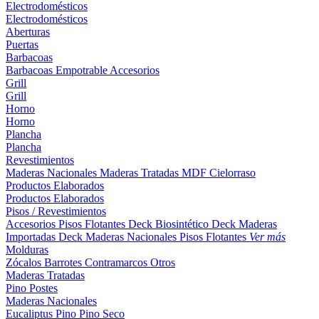
Electrodomésticos
Electrodomésticos
Aberturas
Puertas
Barbacoas
Barbacoas
Empotrable
Accesorios
Grill
Grill
Horno
Horno
Plancha
Plancha
Revestimientos
Maderas Nacionales
Maderas Tratadas
MDF
Cielorraso
Productos Elaborados
Productos Elaborados
Pisos / Revestimientos
Accesorios Pisos Flotantes
Deck Biosintético
Deck Maderas
Importadas
Deck Maderas Nacionales
Pisos Flotantes
Ver más
Molduras
Zócalos
Barrotes
Contramarcos
Otros
Maderas Tratadas
Pino
Postes
Maderas Nacionales
Eucaliptus
Pino
Pino Seco