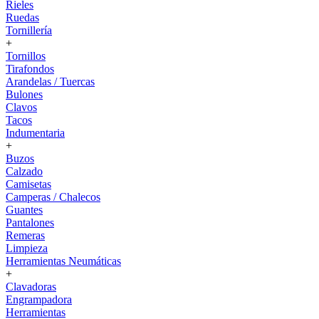
Rieles
Ruedas
Tornillería
+
Tornillos
Tirafondos
Arandelas / Tuercas
Bulones
Clavos
Tacos
Indumentaria
+
Buzos
Calzado
Camisetas
Camperas / Chalecos
Guantes
Pantalones
Remeras
Limpieza
Herramientas Neumáticas
+
Clavadoras
Engrampadora
Herramientas