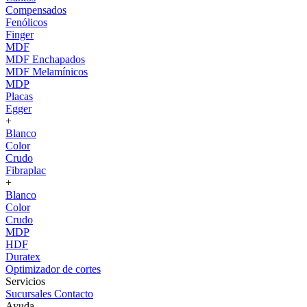
Compensados
Fenólicos
Finger
MDF
MDF Enchapados
MDF Melamínicos
MDP
Placas
Egger
+
Blanco
Color
Crudo
Fibraplac
+
Blanco
Color
Crudo
MDP
HDF
Duratex
Optimizador de cortes
Servicios
Sucursales
Contacto
Ayuda