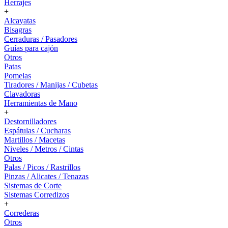
Herrajes
+
Alcayatas
Bisagras
Cerraduras / Pasadores
Guías para cajón
Otros
Patas
Pomelas
Tiradores / Manijas / Cubetas
Clavadoras
Herramientas de Mano
+
Destornilladores
Espátulas / Cucharas
Martillos / Macetas
Niveles / Metros / Cintas
Otros
Palas / Picos / Rastrillos
Pinzas / Alicates / Tenazas
Sistemas de Corte
Sistemas Corredizos
+
Correderas
Otros