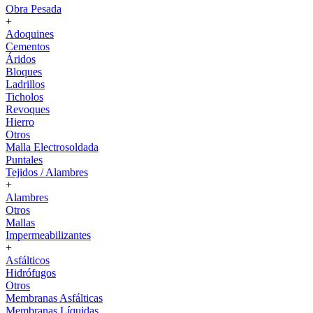
Obra Pesada
+
Adoquines
Cementos
Áridos
Bloques
Ladrillos
Ticholos
Revoques
Hierro
Otros
Malla Electrosoldada
Puntales
Tejidos / Alambres
+
Alambres
Otros
Mallas
Impermeabilizantes
+
Asfálticos
Hidrófugos
Otros
Membranas Asfálticas
Membranas Líquidas