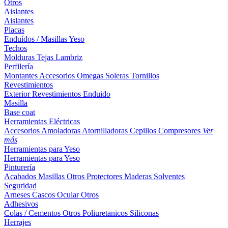
Otros
Aislantes
Aislantes
Placas
Enduídos / Masillas
Yeso
Techos
Molduras
Tejas
Lambriz
Perfilería
Montantes
Accesorios
Omegas
Soleras
Tornillos
Revestimientos
Exterior
Revestimientos
Enduido
Masilla
Base coat
Herramientas Eléctricas
Accesorios
Amoladoras
Atornilladoras
Cepillos
Compresores
Ver
más
Herramientas para Yeso
Herramientas para Yeso
Pinturería
Acabados
Masillas
Otros
Protectores Maderas
Solventes
Seguridad
Arneses
Cascos
Ocular
Otros
Adhesivos
Colas / Cementos
Otros
Poliuretanicos
Siliconas
Herrajes