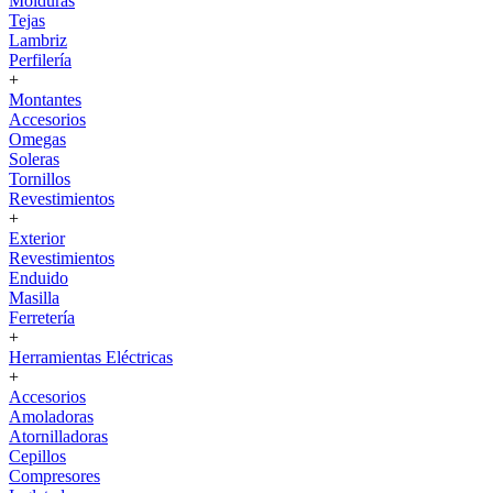
Molduras
Tejas
Lambriz
Perfilería
+
Montantes
Accesorios
Omegas
Soleras
Tornillos
Revestimientos
+
Exterior
Revestimientos
Enduido
Masilla
Ferretería
+
Herramientas Eléctricas
+
Accesorios
Amoladoras
Atornilladoras
Cepillos
Compresores