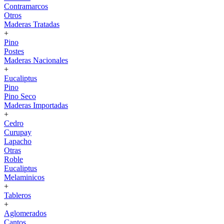
Contramarcos
Otros
Maderas Tratadas
+
Pino
Postes
Maderas Nacionales
+
Eucaliptus
Pino
Pino Seco
Maderas Importadas
+
Cedro
Curupay
Lapacho
Otras
Roble
Eucaliptus
Melaminicos
+
Tableros
+
Aglomerados
Cantos