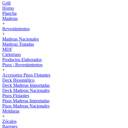
Grill
Horno
Plancha
Maderas
+
Revestimientos
+
Maderas Nacionales
Maderas Tratadas
MDF
Cielorraso
Productos Elaborados
Pisos / Revestimientos
+
Accesorios Pisos Flotantes
Deck Biosintético
Deck Maderas Importadas
Deck Maderas Nacionales
Pisos Flotantes
Pisos Maderas Importadas
Pisos Maderas Nacionales
Molduras
+
Zócalos
Barrotes