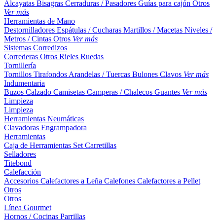
Alcayatas
Bisagras
Cerraduras / Pasadores
Guías para cajón
Otros
Ver más
Herramientas de Mano
Destornilladores
Espátulas / Cucharas
Martillos / Macetas
Niveles /
Metros / Cintas
Otros
Ver más
Sistemas Corredizos
Correderas
Otros
Rieles
Ruedas
Tornillería
Tornillos
Tirafondos
Arandelas / Tuercas
Bulones
Clavos
Ver más
Indumentaria
Buzos
Calzado
Camisetas
Camperas / Chalecos
Guantes
Ver más
Limpieza
Limpieza
Herramientas Neumáticas
Clavadoras
Engrampadora
Herramientas
Caja de Herramientas
Set
Carretillas
Selladores
Titebond
Calefacción
Accesorios
Calefactores a Leña
Calefones
Calefactores a Pellet
Otros
Otros
Línea Gourmet
Hornos / Cocinas
Parrillas