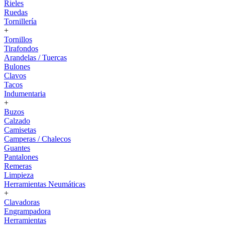
Rieles
Ruedas
Tornillería
+
Tornillos
Tirafondos
Arandelas / Tuercas
Bulones
Clavos
Tacos
Indumentaria
+
Buzos
Calzado
Camisetas
Camperas / Chalecos
Guantes
Pantalones
Remeras
Limpieza
Herramientas Neumáticas
+
Clavadoras
Engrampadora
Herramientas