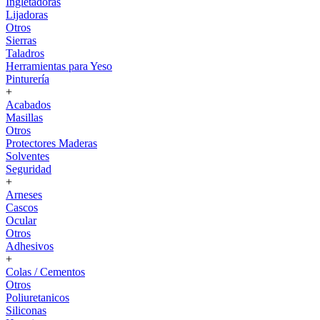
Ingletadoras
Lijadoras
Otros
Sierras
Taladros
Herramientas para Yeso
Pinturería
+
Acabados
Masillas
Otros
Protectores Maderas
Solventes
Seguridad
+
Arneses
Cascos
Ocular
Otros
Adhesivos
+
Colas / Cementos
Otros
Poliuretanicos
Siliconas