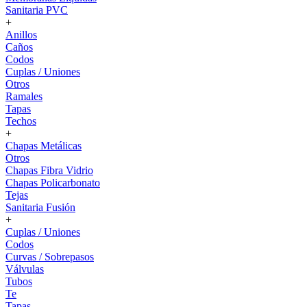
Sanitaria PVC
+
Anillos
Caños
Codos
Cuplas / Uniones
Otros
Ramales
Tapas
Techos
+
Chapas Metálicas
Otros
Chapas Fibra Vidrio
Chapas Policarbonato
Tejas
Sanitaria Fusión
+
Cuplas / Uniones
Codos
Curvas / Sobrepasos
Válvulas
Tubos
Te
Tapas