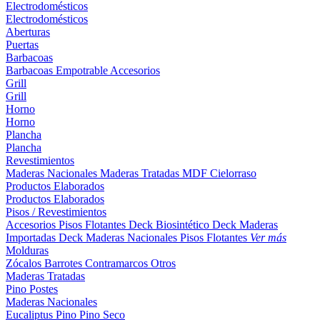
Electrodomésticos
Electrodomésticos
Aberturas
Puertas
Barbacoas
Barbacoas
Empotrable
Accesorios
Grill
Grill
Horno
Horno
Plancha
Plancha
Revestimientos
Maderas Nacionales
Maderas Tratadas
MDF
Cielorraso
Productos Elaborados
Productos Elaborados
Pisos / Revestimientos
Accesorios Pisos Flotantes
Deck Biosintético
Deck Maderas
Importadas
Deck Maderas Nacionales
Pisos Flotantes
Ver más
Molduras
Zócalos
Barrotes
Contramarcos
Otros
Maderas Tratadas
Pino
Postes
Maderas Nacionales
Eucaliptus
Pino
Pino Seco