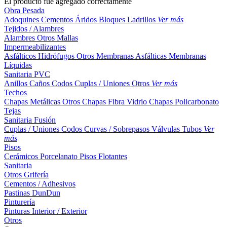
El producto fue agregado correctamente
Obra Pesada
Adoquines
Cementos
Áridos
Bloques
Ladrillos
Ver más
Tejidos / Alambres
Alambres
Otros
Mallas
Impermeabilizantes
Asfálticos
Hidrófugos
Otros
Membranas Asfálticas
Membranas
Líquidas
Sanitaria PVC
Anillos
Caños
Codos
Cuplas / Uniones
Otros
Ver más
Techos
Chapas Metálicas
Otros
Chapas Fibra Vidrio
Chapas Policarbonato
Tejas
Sanitaria Fusión
Cuplas / Uniones
Codos
Curvas / Sobrepasos
Válvulas
Tubos
Ver
más
Pisos
Cerámicos
Porcelanato
Pisos Flotantes
Sanitaria
Otros
Grifería
Cementos / Adhesivos
Pastinas
DunDun
Pinturería
Pinturas Interior / Exterior
Otros