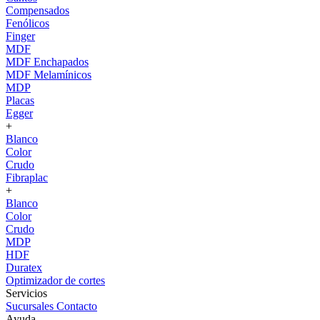
Compensados
Fenólicos
Finger
MDF
MDF Enchapados
MDF Melamínicos
MDP
Placas
Egger
+
Blanco
Color
Crudo
Fibraplac
+
Blanco
Color
Crudo
MDP
HDF
Duratex
Optimizador de cortes
Servicios
Sucursales
Contacto
Ayuda