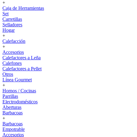
+
Caja de Herramientas
Set
Carretillas
Selladores
Hogar
+
Calefacción
+
Accesorios
Calefactores a Leña
Calefones
Calefactores a Pellet
Otros
Línea Gourmet
+
Hornos / Cocinas
Parrillas
Electrodomésticos
Aberturas
Barbacoas
+
Barbacoas
Empotrable
Accesorios