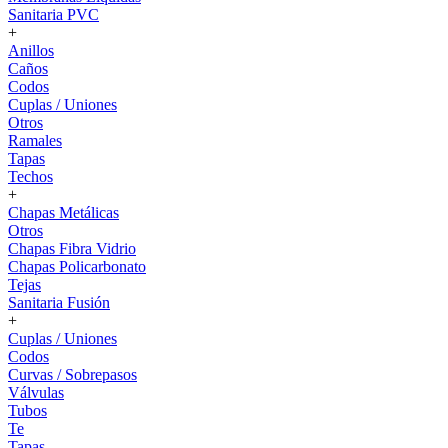
Sanitaria PVC
+
Anillos
Caños
Codos
Cuplas / Uniones
Otros
Ramales
Tapas
Techos
+
Chapas Metálicas
Otros
Chapas Fibra Vidrio
Chapas Policarbonato
Tejas
Sanitaria Fusión
+
Cuplas / Uniones
Codos
Curvas / Sobrepasos
Válvulas
Tubos
Te
Tapas