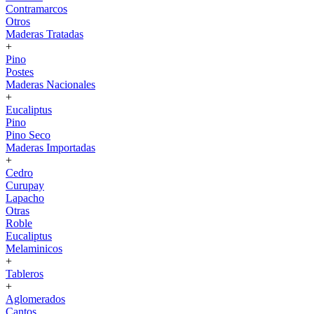
Contramarcos
Otros
Maderas Tratadas
+
Pino
Postes
Maderas Nacionales
+
Eucaliptus
Pino
Pino Seco
Maderas Importadas
+
Cedro
Curupay
Lapacho
Otras
Roble
Eucaliptus
Melaminicos
+
Tableros
+
Aglomerados
Cantos