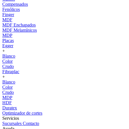
Compensados
Fenólicos
Finger
MDF
MDF Enchapados
MDF Melamínicos
MDP
Placas
Egger
+
Blanco
Color
Crudo
Fibraplac
+
Blanco
Color
Crudo
MDP
HDF
Duratex
Optimizador de cortes
Servicios
Sucursales
Contacto
Ayuda