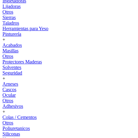
Ingletadoras
Lijadoras
Otros
Sierras
Taladros
Herramientas para Yeso
Pinturería
+
Acabados
Masillas
Otros
Protectores Maderas
Solventes
Seguridad
+
Arneses
Cascos
Ocular
Otros
Adhesivos
+
Colas / Cementos
Otros
Poliuretanicos
Siliconas