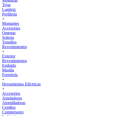
Molduras
Tejas
Lambriz
Perfilería
+
Montantes
Accesorios
Omegas
Soleras
Tornillos
Revestimientos
+
Exterior
Revestimientos
Enduido
Masilla
Ferretería
+
Herramientas Eléctricas
+
Accesorios
Amoladoras
Atornilladoras
Cepillos
Compresores