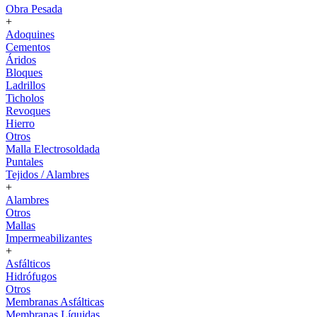
Obra Pesada
+
Adoquines
Cementos
Áridos
Bloques
Ladrillos
Ticholos
Revoques
Hierro
Otros
Malla Electrosoldada
Puntales
Tejidos / Alambres
+
Alambres
Otros
Mallas
Impermeabilizantes
+
Asfálticos
Hidrófugos
Otros
Membranas Asfálticas
Membranas Líquidas