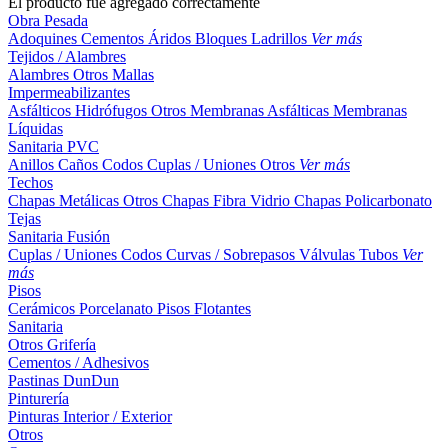
El producto fue agregado correctamente
Obra Pesada
Adoquines
Cementos
Áridos
Bloques
Ladrillos
Ver más
Tejidos / Alambres
Alambres
Otros
Mallas
Impermeabilizantes
Asfálticos
Hidrófugos
Otros
Membranas Asfálticas
Membranas
Líquidas
Sanitaria PVC
Anillos
Caños
Codos
Cuplas / Uniones
Otros
Ver más
Techos
Chapas Metálicas
Otros
Chapas Fibra Vidrio
Chapas Policarbonato
Tejas
Sanitaria Fusión
Cuplas / Uniones
Codos
Curvas / Sobrepasos
Válvulas
Tubos
Ver
más
Pisos
Cerámicos
Porcelanato
Pisos Flotantes
Sanitaria
Otros
Grifería
Cementos / Adhesivos
Pastinas
DunDun
Pinturería
Pinturas Interior / Exterior
Otros