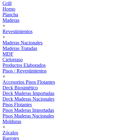
Grill
Horno
Plancha
Maderas
+
Revestimientos
+
Maderas Nacionales
Maderas Tratadas
MDF
Cielorraso
Productos Elaborados
Pisos / Revestimientos
+
Accesorios Pisos Flotantes
Deck Biosintético
Deck Maderas Importadas
Deck Maderas Nacionales
Pisos Flotantes
Pisos Maderas Importadas
Pisos Maderas Nacionales
Molduras
+
Zócalos
Barrotes