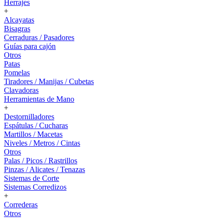
Herrajes
+
Alcayatas
Bisagras
Cerraduras / Pasadores
Guías para cajón
Otros
Patas
Pomelas
Tiradores / Manijas / Cubetas
Clavadoras
Herramientas de Mano
+
Destornilladores
Espátulas / Cucharas
Martillos / Macetas
Niveles / Metros / Cintas
Otros
Palas / Picos / Rastrillos
Pinzas / Alicates / Tenazas
Sistemas de Corte
Sistemas Corredizos
+
Correderas
Otros