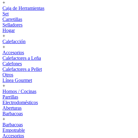
+
Caja de Herramientas
Set
Carretillas
Selladores
Hogar
+
Calefacción
+
Accesorios
Calefactores a Leña
Calefones
Calefactores a Pellet
Otros
Línea Gourmet
+
Hornos / Cocinas
Parrillas
Electrodomésticos
Aberturas
Barbacoas
+
Barbacoas
Empotrable
Accesorios