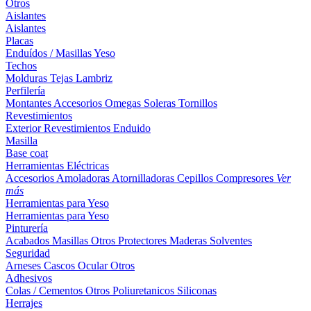
Otros
Aislantes
Aislantes
Placas
Enduídos / Masillas
Yeso
Techos
Molduras
Tejas
Lambriz
Perfilería
Montantes
Accesorios
Omegas
Soleras
Tornillos
Revestimientos
Exterior
Revestimientos
Enduido
Masilla
Base coat
Herramientas Eléctricas
Accesorios
Amoladoras
Atornilladoras
Cepillos
Compresores
Ver
más
Herramientas para Yeso
Herramientas para Yeso
Pinturería
Acabados
Masillas
Otros
Protectores Maderas
Solventes
Seguridad
Arneses
Cascos
Ocular
Otros
Adhesivos
Colas / Cementos
Otros
Poliuretanicos
Siliconas
Herrajes