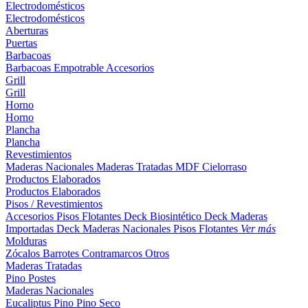
Electrodomésticos
Electrodomésticos
Aberturas
Puertas
Barbacoas
Barbacoas
Empotrable
Accesorios
Grill
Grill
Horno
Horno
Plancha
Plancha
Revestimientos
Maderas Nacionales
Maderas Tratadas
MDF
Cielorraso
Productos Elaborados
Productos Elaborados
Pisos / Revestimientos
Accesorios Pisos Flotantes
Deck Biosintético
Deck Maderas
Importadas
Deck Maderas Nacionales
Pisos Flotantes
Ver más
Molduras
Zócalos
Barrotes
Contramarcos
Otros
Maderas Tratadas
Pino
Postes
Maderas Nacionales
Eucaliptus
Pino
Pino Seco