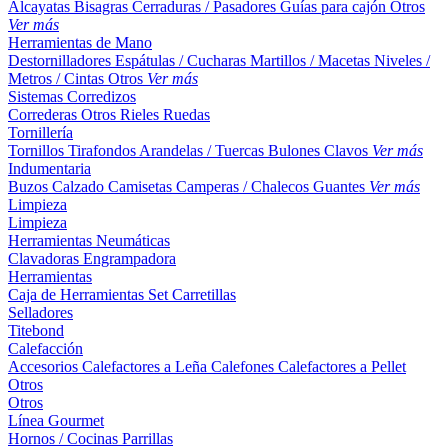
Alcayatas
Bisagras
Cerraduras / Pasadores
Guías para cajón
Otros
Ver más
Herramientas de Mano
Destornilladores
Espátulas / Cucharas
Martillos / Macetas
Niveles /
Metros / Cintas
Otros
Ver más
Sistemas Corredizos
Correderas
Otros
Rieles
Ruedas
Tornillería
Tornillos
Tirafondos
Arandelas / Tuercas
Bulones
Clavos
Ver más
Indumentaria
Buzos
Calzado
Camisetas
Camperas / Chalecos
Guantes
Ver más
Limpieza
Limpieza
Herramientas Neumáticas
Clavadoras
Engrampadora
Herramientas
Caja de Herramientas
Set
Carretillas
Selladores
Titebond
Calefacción
Accesorios
Calefactores a Leña
Calefones
Calefactores a Pellet
Otros
Otros
Línea Gourmet
Hornos / Cocinas
Parrillas