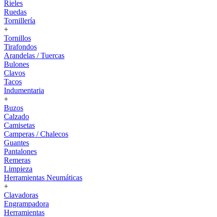
Rieles
Ruedas
Tornillería
+
Tornillos
Tirafondos
Arandelas / Tuercas
Bulones
Clavos
Tacos
Indumentaria
+
Buzos
Calzado
Camisetas
Camperas / Chalecos
Guantes
Pantalones
Remeras
Limpieza
Herramientas Neumáticas
+
Clavadoras
Engrampadora
Herramientas