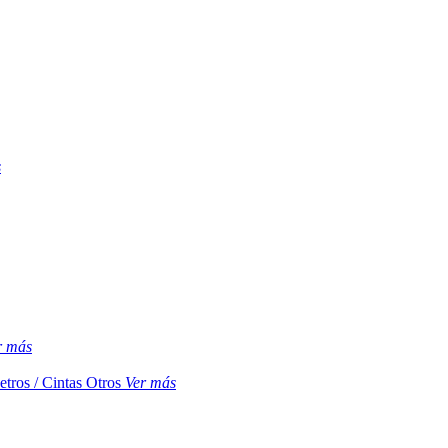
s
r más
etros / Cintas
Otros
Ver más