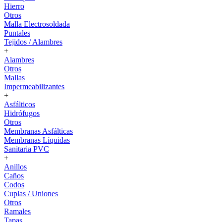
Hierro
Otros
Malla Electrosoldada
Puntales
Tejidos / Alambres
+
Alambres
Otros
Mallas
Impermeabilizantes
+
Asfálticos
Hidrófugos
Otros
Membranas Asfálticas
Membranas Líquidas
Sanitaria PVC
+
Anillos
Caños
Codos
Cuplas / Uniones
Otros
Ramales
Tapas