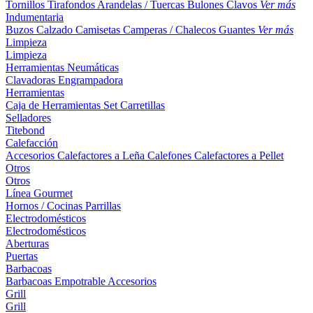
Tornillos
Tirafondos
Arandelas / Tuercas
Bulones
Clavos
Ver más
Indumentaria
Buzos
Calzado
Camisetas
Camperas / Chalecos
Guantes
Ver más
Limpieza
Limpieza
Herramientas Neumáticas
Clavadoras
Engrampadora
Herramientas
Caja de Herramientas
Set
Carretillas
Selladores
Titebond
Calefacción
Accesorios
Calefactores a Leña
Calefones
Calefactores a Pellet
Otros
Otros
Línea Gourmet
Hornos / Cocinas
Parrillas
Electrodomésticos
Electrodomésticos
Aberturas
Puertas
Barbacoas
Barbacoas
Empotrable
Accesorios
Grill
Grill