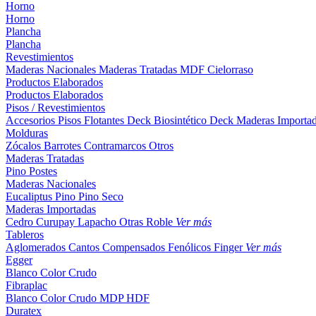
Horno
Horno
Plancha
Plancha
Revestimientos
Maderas Nacionales
Maderas Tratadas
MDF
Cielorraso
Productos Elaborados
Productos Elaborados
Pisos / Revestimientos
Accesorios Pisos Flotantes
Deck Biosintético
Deck Maderas Importa
Molduras
Zócalos
Barrotes
Contramarcos
Otros
Maderas Tratadas
Pino
Postes
Maderas Nacionales
Eucaliptus
Pino
Pino Seco
Maderas Importadas
Cedro
Curupay
Lapacho
Otras
Roble
Ver más
Tableros
Aglomerados
Cantos
Compensados
Fenólicos
Finger
Ver más
Egger
Blanco
Color
Crudo
Fibraplac
Blanco
Color
Crudo
MDP
HDF
Duratex