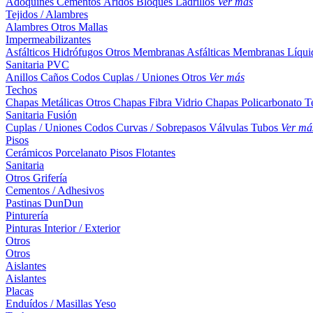
Adoquines
Cementos
Áridos
Bloques
Ladrillos
Ver más
Tejidos / Alambres
Alambres
Otros
Mallas
Impermeabilizantes
Asfálticos
Hidrófugos
Otros
Membranas Asfálticas
Membranas Líqui
Sanitaria PVC
Anillos
Caños
Codos
Cuplas / Uniones
Otros
Ver más
Techos
Chapas Metálicas
Otros
Chapas Fibra Vidrio
Chapas Policarbonato
T
Sanitaria Fusión
Cuplas / Uniones
Codos
Curvas / Sobrepasos
Válvulas
Tubos
Ver má
Pisos
Cerámicos
Porcelanato
Pisos Flotantes
Sanitaria
Otros
Grifería
Cementos / Adhesivos
Pastinas
DunDun
Pinturería
Pinturas Interior / Exterior
Otros
Otros
Aislantes
Aislantes
Placas
Enduídos / Masillas
Yeso