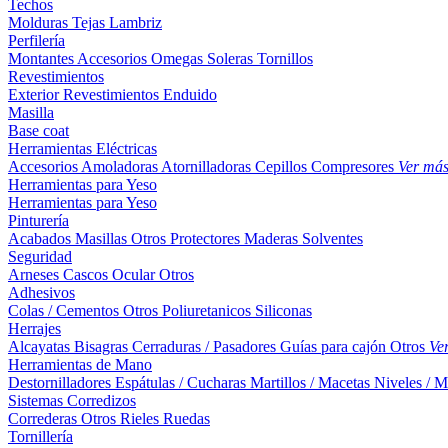
Techos
Molduras
Tejas
Lambriz
Perfilería
Montantes
Accesorios
Omegas
Soleras
Tornillos
Revestimientos
Exterior
Revestimientos
Enduido
Masilla
Base coat
Herramientas Eléctricas
Accesorios
Amoladoras
Atornilladoras
Cepillos
Compresores
Ver má
Herramientas para Yeso
Herramientas para Yeso
Pinturería
Acabados
Masillas
Otros
Protectores Maderas
Solventes
Seguridad
Arneses
Cascos
Ocular
Otros
Adhesivos
Colas / Cementos
Otros
Poliuretanicos
Siliconas
Herrajes
Alcayatas
Bisagras
Cerraduras / Pasadores
Guías para cajón
Otros
Ve
Herramientas de Mano
Destornilladores
Espátulas / Cucharas
Martillos / Macetas
Niveles / M
Sistemas Corredizos
Correderas
Otros
Rieles
Ruedas
Tornillería