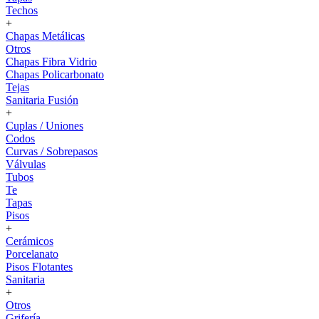
Techos
+
Chapas Metálicas
Otros
Chapas Fibra Vidrio
Chapas Policarbonato
Tejas
Sanitaria Fusión
+
Cuplas / Uniones
Codos
Curvas / Sobrepasos
Válvulas
Tubos
Te
Tapas
Pisos
+
Cerámicos
Porcelanato
Pisos Flotantes
Sanitaria
+
Otros
Grifería