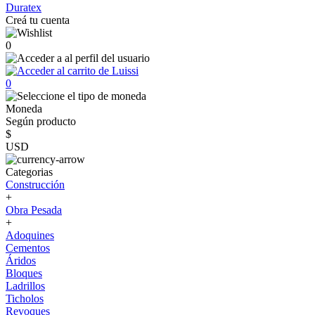
Duratex
Creá tu cuenta
0
0
Moneda
Según producto
$
USD
Categorias
Construcción
+
Obra Pesada
+
Adoquines
Cementos
Áridos
Bloques
Ladrillos
Ticholos
Revoques