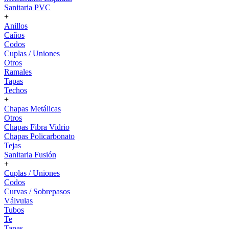
Sanitaria PVC
+
Anillos
Caños
Codos
Cuplas / Uniones
Otros
Ramales
Tapas
Techos
+
Chapas Metálicas
Otros
Chapas Fibra Vidrio
Chapas Policarbonato
Tejas
Sanitaria Fusión
+
Cuplas / Uniones
Codos
Curvas / Sobrepasos
Válvulas
Tubos
Te
Tapas