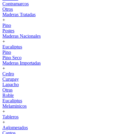
Contramarcos
Otros
Maderas Tratadas
+
Pino
Postes
Maderas Nacionales
+
Eucaliptus
Pino
Pino Seco
Maderas Importadas
+
Cedro
Curupay
Lapacho
Otras
Roble
Eucaliptus
Melaminicos
+
Tableros
+
Aglomerados
Cantos