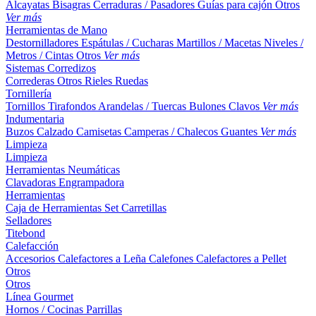
Alcayatas
Bisagras
Cerraduras / Pasadores
Guías para cajón
Otros
Ver más
Herramientas de Mano
Destornilladores
Espátulas / Cucharas
Martillos / Macetas
Niveles /
Metros / Cintas
Otros
Ver más
Sistemas Corredizos
Correderas
Otros
Rieles
Ruedas
Tornillería
Tornillos
Tirafondos
Arandelas / Tuercas
Bulones
Clavos
Ver más
Indumentaria
Buzos
Calzado
Camisetas
Camperas / Chalecos
Guantes
Ver más
Limpieza
Limpieza
Herramientas Neumáticas
Clavadoras
Engrampadora
Herramientas
Caja de Herramientas
Set
Carretillas
Selladores
Titebond
Calefacción
Accesorios
Calefactores a Leña
Calefones
Calefactores a Pellet
Otros
Otros
Línea Gourmet
Hornos / Cocinas
Parrillas