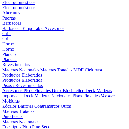
Electrodomésticos
Electrodomésticos
Aberturas
Puertas
Barbacoas
Barbacoas
Empotrable
Accesorios
Grill
Grill
Horno
Horno
Plancha
Plancha
Revestimientos
Maderas Nacionales
Maderas Tratadas
MDF
Cielorraso
Productos Elaborados
Productos Elaborados
Pisos / Revestimientos
Accesorios Pisos Flotantes
Deck Biosintético
Deck Maderas
Importadas
Deck Maderas Nacionales
Pisos Flotantes
Ver más
Molduras
Zócalos
Barrotes
Contramarcos
Otros
Maderas Tratadas
Pino
Postes
Maderas Nacionales
Eucaliptus
Pino
Pino Seco