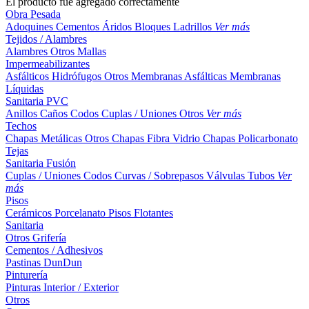
El producto fue agregado correctamente
Obra Pesada
Adoquines
Cementos
Áridos
Bloques
Ladrillos
Ver más
Tejidos / Alambres
Alambres
Otros
Mallas
Impermeabilizantes
Asfálticos
Hidrófugos
Otros
Membranas Asfálticas
Membranas
Líquidas
Sanitaria PVC
Anillos
Caños
Codos
Cuplas / Uniones
Otros
Ver más
Techos
Chapas Metálicas
Otros
Chapas Fibra Vidrio
Chapas Policarbonato
Tejas
Sanitaria Fusión
Cuplas / Uniones
Codos
Curvas / Sobrepasos
Válvulas
Tubos
Ver
más
Pisos
Cerámicos
Porcelanato
Pisos Flotantes
Sanitaria
Otros
Grifería
Cementos / Adhesivos
Pastinas
DunDun
Pinturería
Pinturas Interior / Exterior
Otros