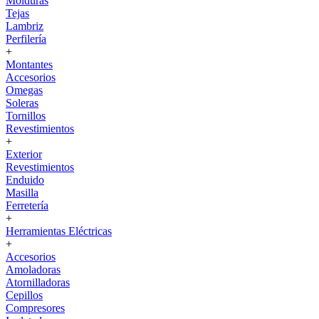
Molduras
Tejas
Lambriz
Perfilería
+
Montantes
Accesorios
Omegas
Soleras
Tornillos
Revestimientos
+
Exterior
Revestimientos
Enduido
Masilla
Ferretería
+
Herramientas Eléctricas
+
Accesorios
Amoladoras
Atornilladoras
Cepillos
Compresores