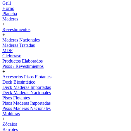
Grill
Horno
Plancha
Maderas
+
Revestimientos
+
Maderas Nacionales
Maderas Tratadas
MDF
Cielorraso
Productos Elaborados
Pisos / Revestimientos
+
Accesorios Pisos Flotantes
Deck Biosintético
Deck Maderas Importadas
Deck Maderas Nacionales
Pisos Flotantes
Pisos Maderas Importadas
Pisos Maderas Nacionales
Molduras
+
Zócalos
Barrotes