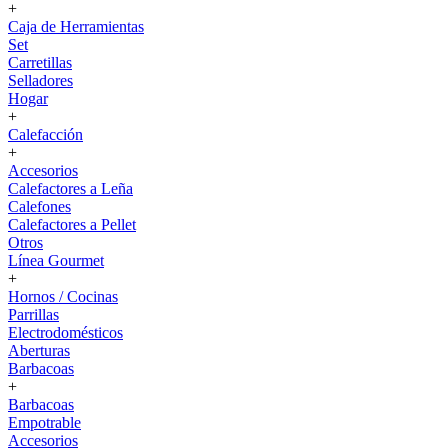
+
Caja de Herramientas
Set
Carretillas
Selladores
Hogar
+
Calefacción
+
Accesorios
Calefactores a Leña
Calefones
Calefactores a Pellet
Otros
Línea Gourmet
+
Hornos / Cocinas
Parrillas
Electrodomésticos
Aberturas
Barbacoas
+
Barbacoas
Empotrable
Accesorios