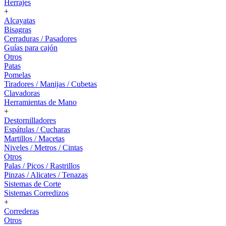
Herrajes
+
Alcayatas
Bisagras
Cerraduras / Pasadores
Guías para cajón
Otros
Patas
Pomelas
Tiradores / Manijas / Cubetas
Clavadoras
Herramientas de Mano
+
Destornilladores
Espátulas / Cucharas
Martillos / Macetas
Niveles / Metros / Cintas
Otros
Palas / Picos / Rastrillos
Pinzas / Alicates / Tenazas
Sistemas de Corte
Sistemas Corredizos
+
Correderas
Otros