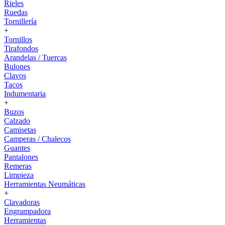
Rieles
Ruedas
Tornillería
+
Tornillos
Tirafondos
Arandelas / Tuercas
Bulones
Clavos
Tacos
Indumentaria
+
Buzos
Calzado
Camisetas
Camperas / Chalecos
Guantes
Pantalones
Remeras
Limpieza
Herramientas Neumáticas
+
Clavadoras
Engrampadora
Herramientas