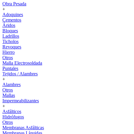
Obra Pesada
+
Adoquines
Cementos
Áridos
Bloques
Ladrillos
Ticholos
Revoques
Hierro
Otros
Malla Electrosoldada
Puntales
Tejidos / Alambres
+
Alambres
Otros
Mallas
Impermeabilizantes
+
Asfálticos
Hidrófugos
Otros
Membranas Asfálticas
Membranas Líquidas