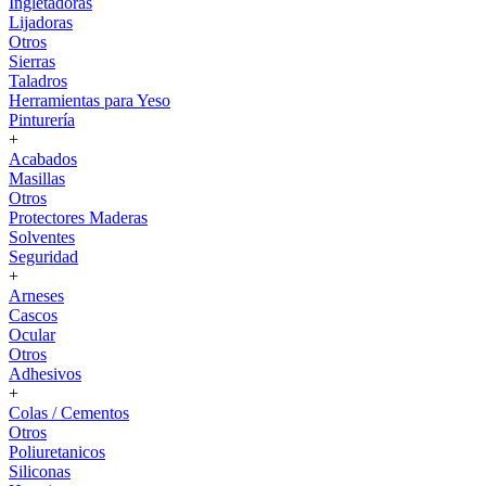
Ingletadoras
Lijadoras
Otros
Sierras
Taladros
Herramientas para Yeso
Pinturería
+
Acabados
Masillas
Otros
Protectores Maderas
Solventes
Seguridad
+
Arneses
Cascos
Ocular
Otros
Adhesivos
+
Colas / Cementos
Otros
Poliuretanicos
Siliconas