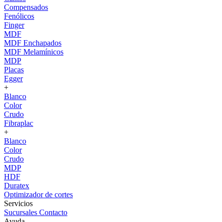
Compensados
Fenólicos
Finger
MDF
MDF Enchapados
MDF Melamínicos
MDP
Placas
Egger
+
Blanco
Color
Crudo
Fibraplac
+
Blanco
Color
Crudo
MDP
HDF
Duratex
Optimizador de cortes
Servicios
Sucursales
Contacto
Ayuda