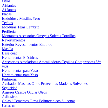
Otros
Aislantes
Aislantes
Placas
Enduídos / Masillas
Yeso
Techos
Molduras
Tejas
Lambriz
Perfilería
Montantes
Accesorios
Omegas
Soleras
Tornillos
Revestimientos
Exterior
Revestimientos
Enduido
Masilla
Base coat
Herramientas Eléctricas
Accesorios
Amoladoras
Atornilladoras
Cepillos
Compresores
Ver
más
Herramientas para Yeso
Herramientas para Yeso
Pinturería
Acabados
Masillas
Otros
Protectores Maderas
Solventes
Seguridad
Arneses
Cascos
Ocular
Otros
Adhesivos
Colas / Cementos
Otros
Poliuretanicos
Siliconas
Herrajes