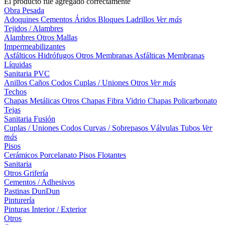
El producto fue agregado correctamente
Obra Pesada
Adoquines
Cementos
Áridos
Bloques
Ladrillos
Ver más
Tejidos / Alambres
Alambres
Otros
Mallas
Impermeabilizantes
Asfálticos
Hidrófugos
Otros
Membranas Asfálticas
Membranas
Líquidas
Sanitaria PVC
Anillos
Caños
Codos
Cuplas / Uniones
Otros
Ver más
Techos
Chapas Metálicas
Otros
Chapas Fibra Vidrio
Chapas Policarbonato
Tejas
Sanitaria Fusión
Cuplas / Uniones
Codos
Curvas / Sobrepasos
Válvulas
Tubos
Ver
más
Pisos
Cerámicos
Porcelanato
Pisos Flotantes
Sanitaria
Otros
Grifería
Cementos / Adhesivos
Pastinas
DunDun
Pinturería
Pinturas Interior / Exterior
Otros