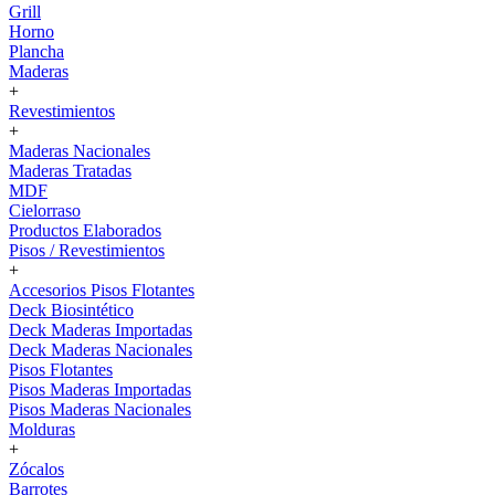
Grill
Horno
Plancha
Maderas
+
Revestimientos
+
Maderas Nacionales
Maderas Tratadas
MDF
Cielorraso
Productos Elaborados
Pisos / Revestimientos
+
Accesorios Pisos Flotantes
Deck Biosintético
Deck Maderas Importadas
Deck Maderas Nacionales
Pisos Flotantes
Pisos Maderas Importadas
Pisos Maderas Nacionales
Molduras
+
Zócalos
Barrotes