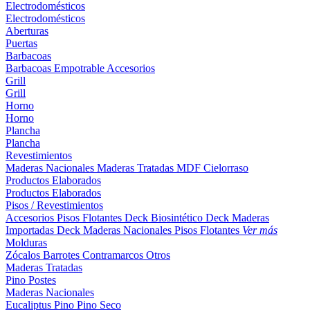
Electrodomésticos
Electrodomésticos
Aberturas
Puertas
Barbacoas
Barbacoas
Empotrable
Accesorios
Grill
Grill
Horno
Horno
Plancha
Plancha
Revestimientos
Maderas Nacionales
Maderas Tratadas
MDF
Cielorraso
Productos Elaborados
Productos Elaborados
Pisos / Revestimientos
Accesorios Pisos Flotantes
Deck Biosintético
Deck Maderas
Importadas
Deck Maderas Nacionales
Pisos Flotantes
Ver más
Molduras
Zócalos
Barrotes
Contramarcos
Otros
Maderas Tratadas
Pino
Postes
Maderas Nacionales
Eucaliptus
Pino
Pino Seco