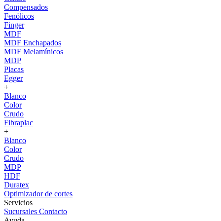
Compensados
Fenólicos
Finger
MDF
MDF Enchapados
MDF Melamínicos
MDP
Placas
Egger
+
Blanco
Color
Crudo
Fibraplac
+
Blanco
Color
Crudo
MDP
HDF
Duratex
Optimizador de cortes
Servicios
Sucursales
Contacto
Ayuda