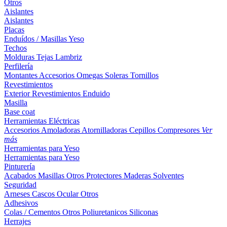
Otros
Aislantes
Aislantes
Placas
Enduídos / Masillas
Yeso
Techos
Molduras
Tejas
Lambriz
Perfilería
Montantes
Accesorios
Omegas
Soleras
Tornillos
Revestimientos
Exterior
Revestimientos
Enduido
Masilla
Base coat
Herramientas Eléctricas
Accesorios
Amoladoras
Atornilladoras
Cepillos
Compresores
Ver
más
Herramientas para Yeso
Herramientas para Yeso
Pinturería
Acabados
Masillas
Otros
Protectores Maderas
Solventes
Seguridad
Arneses
Cascos
Ocular
Otros
Adhesivos
Colas / Cementos
Otros
Poliuretanicos
Siliconas
Herrajes