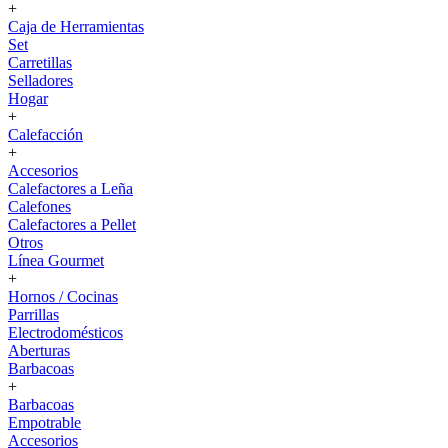
+
Caja de Herramientas
Set
Carretillas
Selladores
Hogar
+
Calefacción
+
Accesorios
Calefactores a Leña
Calefones
Calefactores a Pellet
Otros
Línea Gourmet
+
Hornos / Cocinas
Parrillas
Electrodomésticos
Aberturas
Barbacoas
+
Barbacoas
Empotrable
Accesorios