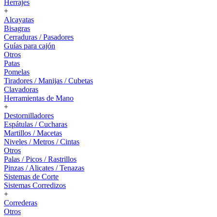
Herrajes
+
Alcayatas
Bisagras
Cerraduras / Pasadores
Guías para cajón
Otros
Patas
Pomelas
Tiradores / Manijas / Cubetas
Clavadoras
Herramientas de Mano
+
Destornilladores
Espátulas / Cucharas
Martillos / Macetas
Niveles / Metros / Cintas
Otros
Palas / Picos / Rastrillos
Pinzas / Alicates / Tenazas
Sistemas de Corte
Sistemas Corredizos
+
Correderas
Otros