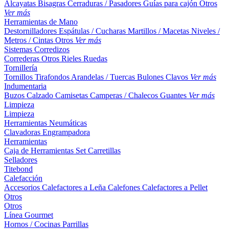
Alcayatas
Bisagras
Cerraduras / Pasadores
Guías para cajón
Otros
Ver más
Herramientas de Mano
Destornilladores
Espátulas / Cucharas
Martillos / Macetas
Niveles /
Metros / Cintas
Otros
Ver más
Sistemas Corredizos
Correderas
Otros
Rieles
Ruedas
Tornillería
Tornillos
Tirafondos
Arandelas / Tuercas
Bulones
Clavos
Ver más
Indumentaria
Buzos
Calzado
Camisetas
Camperas / Chalecos
Guantes
Ver más
Limpieza
Limpieza
Herramientas Neumáticas
Clavadoras
Engrampadora
Herramientas
Caja de Herramientas
Set
Carretillas
Selladores
Titebond
Calefacción
Accesorios
Calefactores a Leña
Calefones
Calefactores a Pellet
Otros
Otros
Línea Gourmet
Hornos / Cocinas
Parrillas