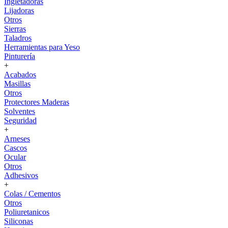
Ingletadoras
Lijadoras
Otros
Sierras
Taladros
Herramientas para Yeso
Pinturería
+
Acabados
Masillas
Otros
Protectores Maderas
Solventes
Seguridad
+
Arneses
Cascos
Ocular
Otros
Adhesivos
+
Colas / Cementos
Otros
Poliuretanicos
Siliconas