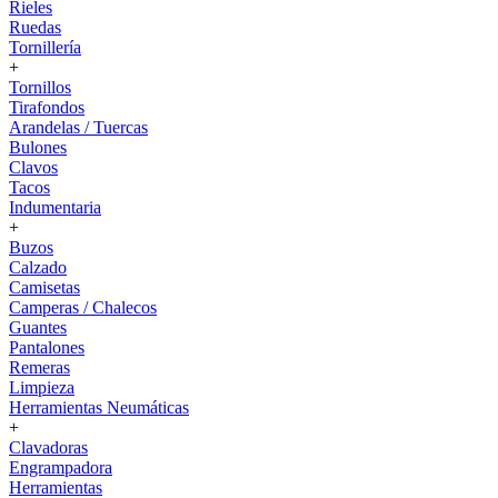
Rieles
Ruedas
Tornillería
+
Tornillos
Tirafondos
Arandelas / Tuercas
Bulones
Clavos
Tacos
Indumentaria
+
Buzos
Calzado
Camisetas
Camperas / Chalecos
Guantes
Pantalones
Remeras
Limpieza
Herramientas Neumáticas
+
Clavadoras
Engrampadora
Herramientas