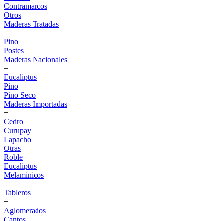
Contramarcos
Otros
Maderas Tratadas
+
Pino
Postes
Maderas Nacionales
+
Eucaliptus
Pino
Pino Seco
Maderas Importadas
+
Cedro
Curupay
Lapacho
Otras
Roble
Eucaliptus
Melaminicos
+
Tableros
+
Aglomerados
Cantos