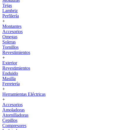
Molduras
Tejas
Lambriz
Perfilería
+
Montantes
Accesorios
Omegas
Soleras
Tornillos
Revestimientos
+
Exterior
Revestimientos
Enduido
Masilla
Ferretería
+
Herramientas Eléctricas
+
Accesorios
Amoladoras
Atornilladoras
Cepillos
Compresores