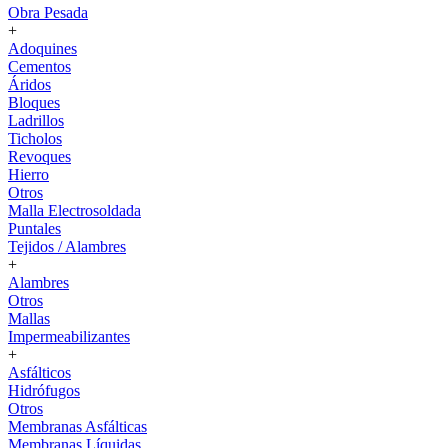
Obra Pesada
+
Adoquines
Cementos
Áridos
Bloques
Ladrillos
Ticholos
Revoques
Hierro
Otros
Malla Electrosoldada
Puntales
Tejidos / Alambres
+
Alambres
Otros
Mallas
Impermeabilizantes
+
Asfálticos
Hidrófugos
Otros
Membranas Asfálticas
Membranas Líquidas