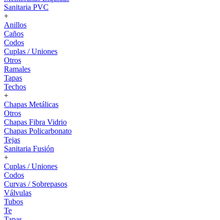
Sanitaria PVC
+
Anillos
Caños
Codos
Cuplas / Uniones
Otros
Ramales
Tapas
Techos
+
Chapas Metálicas
Otros
Chapas Fibra Vidrio
Chapas Policarbonato
Tejas
Sanitaria Fusión
+
Cuplas / Uniones
Codos
Curvas / Sobrepasos
Válvulas
Tubos
Te
Tapas