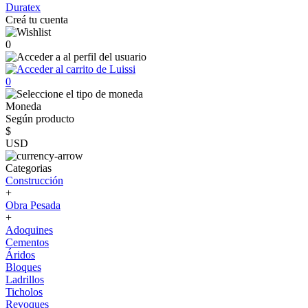
Duratex
Creá tu cuenta
0
0
Moneda
Según producto
$
USD
Categorias
Construcción
+
Obra Pesada
+
Adoquines
Cementos
Áridos
Bloques
Ladrillos
Ticholos
Revoques