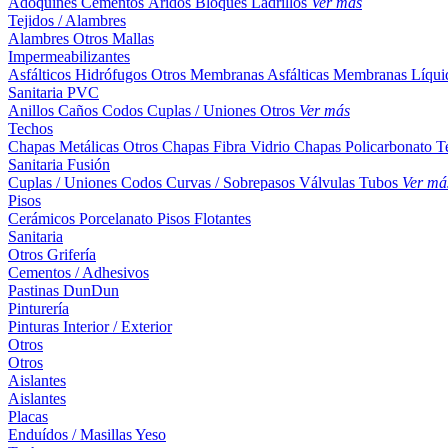
Adoquines
Cementos
Áridos
Bloques
Ladrillos
Ver más
Tejidos / Alambres
Alambres
Otros
Mallas
Impermeabilizantes
Asfálticos
Hidrófugos
Otros
Membranas Asfálticas
Membranas Líqui
Sanitaria PVC
Anillos
Caños
Codos
Cuplas / Uniones
Otros
Ver más
Techos
Chapas Metálicas
Otros
Chapas Fibra Vidrio
Chapas Policarbonato
T
Sanitaria Fusión
Cuplas / Uniones
Codos
Curvas / Sobrepasos
Válvulas
Tubos
Ver má
Pisos
Cerámicos
Porcelanato
Pisos Flotantes
Sanitaria
Otros
Grifería
Cementos / Adhesivos
Pastinas
DunDun
Pinturería
Pinturas Interior / Exterior
Otros
Otros
Aislantes
Aislantes
Placas
Enduídos / Masillas
Yeso