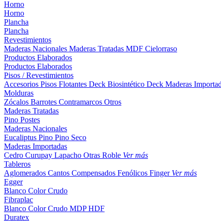
Horno
Horno
Plancha
Plancha
Revestimientos
Maderas Nacionales
Maderas Tratadas
MDF
Cielorraso
Productos Elaborados
Productos Elaborados
Pisos / Revestimientos
Accesorios Pisos Flotantes
Deck Biosintético
Deck Maderas Importa
Molduras
Zócalos
Barrotes
Contramarcos
Otros
Maderas Tratadas
Pino
Postes
Maderas Nacionales
Eucaliptus
Pino
Pino Seco
Maderas Importadas
Cedro
Curupay
Lapacho
Otras
Roble
Ver más
Tableros
Aglomerados
Cantos
Compensados
Fenólicos
Finger
Ver más
Egger
Blanco
Color
Crudo
Fibraplac
Blanco
Color
Crudo
MDP
HDF
Duratex