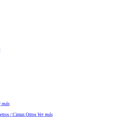
s
r más
etros / Cintas
Otros
Ver más