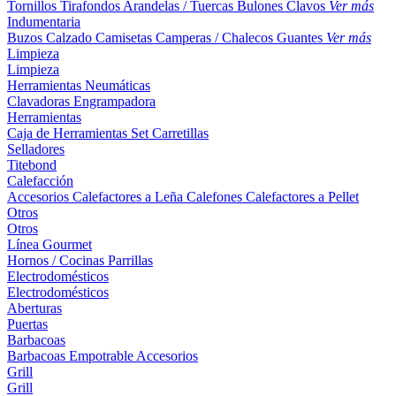
Tornillos
Tirafondos
Arandelas / Tuercas
Bulones
Clavos
Ver más
Indumentaria
Buzos
Calzado
Camisetas
Camperas / Chalecos
Guantes
Ver más
Limpieza
Limpieza
Herramientas Neumáticas
Clavadoras
Engrampadora
Herramientas
Caja de Herramientas
Set
Carretillas
Selladores
Titebond
Calefacción
Accesorios
Calefactores a Leña
Calefones
Calefactores a Pellet
Otros
Otros
Línea Gourmet
Hornos / Cocinas
Parrillas
Electrodomésticos
Electrodomésticos
Aberturas
Puertas
Barbacoas
Barbacoas
Empotrable
Accesorios
Grill
Grill