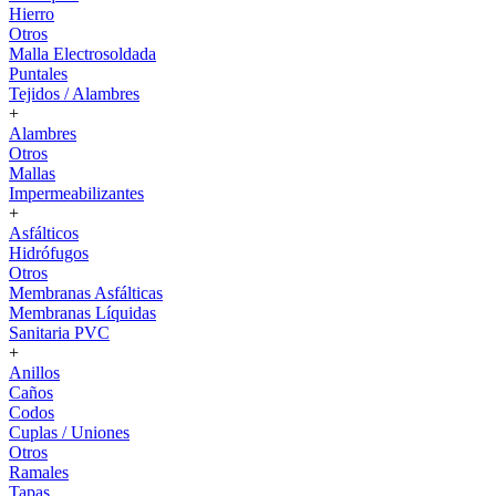
Hierro
Otros
Malla Electrosoldada
Puntales
Tejidos / Alambres
+
Alambres
Otros
Mallas
Impermeabilizantes
+
Asfálticos
Hidrófugos
Otros
Membranas Asfálticas
Membranas Líquidas
Sanitaria PVC
+
Anillos
Caños
Codos
Cuplas / Uniones
Otros
Ramales
Tapas