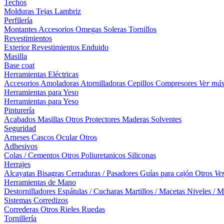
Techos
Molduras
Tejas
Lambriz
Perfilería
Montantes
Accesorios
Omegas
Soleras
Tornillos
Revestimientos
Exterior
Revestimientos
Enduido
Masilla
Base coat
Herramientas Eléctricas
Accesorios
Amoladoras
Atornilladoras
Cepillos
Compresores
Ver má
Herramientas para Yeso
Herramientas para Yeso
Pinturería
Acabados
Masillas
Otros
Protectores Maderas
Solventes
Seguridad
Arneses
Cascos
Ocular
Otros
Adhesivos
Colas / Cementos
Otros
Poliuretanicos
Siliconas
Herrajes
Alcayatas
Bisagras
Cerraduras / Pasadores
Guías para cajón
Otros
Ve
Herramientas de Mano
Destornilladores
Espátulas / Cucharas
Martillos / Macetas
Niveles / M
Sistemas Corredizos
Correderas
Otros
Rieles
Ruedas
Tornillería