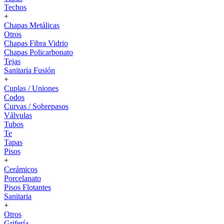
Techos
+
Chapas Metálicas
Otros
Chapas Fibra Vidrio
Chapas Policarbonato
Tejas
Sanitaria Fusión
+
Cuplas / Uniones
Codos
Curvas / Sobrepasos
Válvulas
Tubos
Te
Tapas
Pisos
+
Cerámicos
Porcelanato
Pisos Flotantes
Sanitaria
+
Otros
Grifería