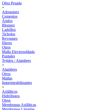
Obra Pesada
+
Adoquines
Cementos
Áridos
Bloques
Ladrillos
Ticholos
Revoques
Hierro
Otros
Malla Electrosoldada
Puntales
Tejidos / Alambres
+
Alambres
Otros
Mallas
Impermeabilizantes
+
Asfálticos
Hidrófugos
Otros
Membranas Asfálticas
Membranas Líquidas