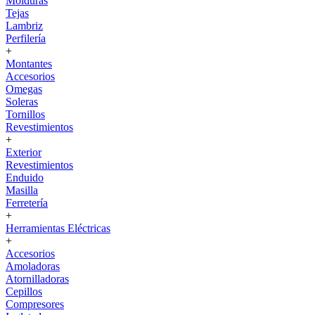
Molduras
Tejas
Lambriz
Perfilería
+
Montantes
Accesorios
Omegas
Soleras
Tornillos
Revestimientos
+
Exterior
Revestimientos
Enduido
Masilla
Ferretería
+
Herramientas Eléctricas
+
Accesorios
Amoladoras
Atornilladoras
Cepillos
Compresores