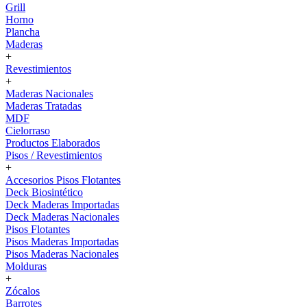
Grill
Horno
Plancha
Maderas
+
Revestimientos
+
Maderas Nacionales
Maderas Tratadas
MDF
Cielorraso
Productos Elaborados
Pisos / Revestimientos
+
Accesorios Pisos Flotantes
Deck Biosintético
Deck Maderas Importadas
Deck Maderas Nacionales
Pisos Flotantes
Pisos Maderas Importadas
Pisos Maderas Nacionales
Molduras
+
Zócalos
Barrotes