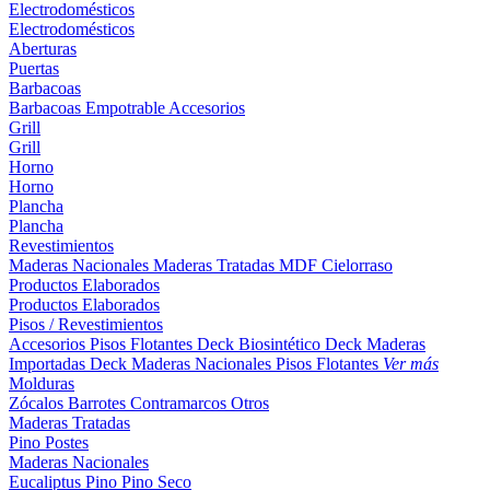
Electrodomésticos
Electrodomésticos
Aberturas
Puertas
Barbacoas
Barbacoas
Empotrable
Accesorios
Grill
Grill
Horno
Horno
Plancha
Plancha
Revestimientos
Maderas Nacionales
Maderas Tratadas
MDF
Cielorraso
Productos Elaborados
Productos Elaborados
Pisos / Revestimientos
Accesorios Pisos Flotantes
Deck Biosintético
Deck Maderas
Importadas
Deck Maderas Nacionales
Pisos Flotantes
Ver más
Molduras
Zócalos
Barrotes
Contramarcos
Otros
Maderas Tratadas
Pino
Postes
Maderas Nacionales
Eucaliptus
Pino
Pino Seco