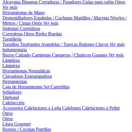
Alcayatas
Bisagras
Cerraduras / Pasadores
Guías para cajón
Otros
Ver más
Herramientas de Mano
Destornilladores
Espátulas / Cucharas
Martillos / Macetas
Niveles /
Metros / Cintas
Otros
Ver más
Sistemas Corredizos
Correderas
Otros
Rieles
Ruedas
Tornillería
Tornillos
Tirafondos
Arandelas / Tuercas
Bulones
Clavos
Ver más
Indumentaria
Buzos
Calzado
Camisetas
Camperas / Chalecos
Guantes
Ver más
Limpieza
Limpieza
Herramientas Neumáticas
Clavadoras
Engrampadora
Herramientas
Caja de Herramientas
Set
Carretillas
Selladores
Titebond
Calefacción
Accesorios
Calefactores a Leña
Calefones
Calefactores a Pellet
Otros
Otros
Línea Gourmet
Hornos / Cocinas
Parrillas