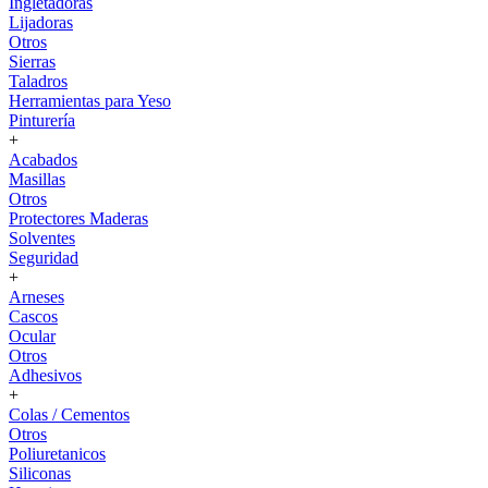
Ingletadoras
Lijadoras
Otros
Sierras
Taladros
Herramientas para Yeso
Pinturería
+
Acabados
Masillas
Otros
Protectores Maderas
Solventes
Seguridad
+
Arneses
Cascos
Ocular
Otros
Adhesivos
+
Colas / Cementos
Otros
Poliuretanicos
Siliconas