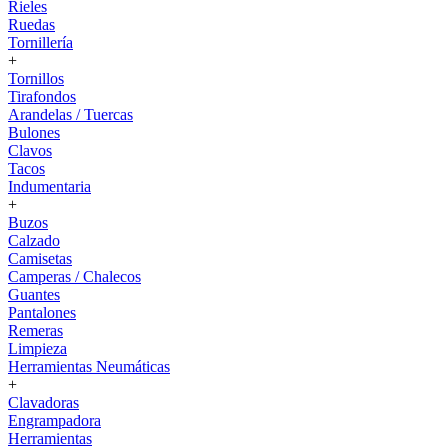
Rieles
Ruedas
Tornillería
+
Tornillos
Tirafondos
Arandelas / Tuercas
Bulones
Clavos
Tacos
Indumentaria
+
Buzos
Calzado
Camisetas
Camperas / Chalecos
Guantes
Pantalones
Remeras
Limpieza
Herramientas Neumáticas
+
Clavadoras
Engrampadora
Herramientas