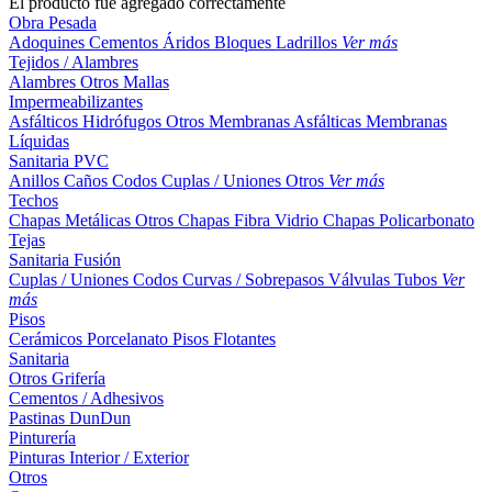
El producto fue agregado correctamente
Obra Pesada
Adoquines
Cementos
Áridos
Bloques
Ladrillos
Ver más
Tejidos / Alambres
Alambres
Otros
Mallas
Impermeabilizantes
Asfálticos
Hidrófugos
Otros
Membranas Asfálticas
Membranas
Líquidas
Sanitaria PVC
Anillos
Caños
Codos
Cuplas / Uniones
Otros
Ver más
Techos
Chapas Metálicas
Otros
Chapas Fibra Vidrio
Chapas Policarbonato
Tejas
Sanitaria Fusión
Cuplas / Uniones
Codos
Curvas / Sobrepasos
Válvulas
Tubos
Ver
más
Pisos
Cerámicos
Porcelanato
Pisos Flotantes
Sanitaria
Otros
Grifería
Cementos / Adhesivos
Pastinas
DunDun
Pinturería
Pinturas Interior / Exterior
Otros