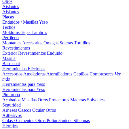
Otros
Aislantes
Aislantes
Placas
Enduídos / Masillas
Yeso
Techos
Molduras
Tejas
Lambriz
Perfilería
Montantes
Accesorios
Omegas
Soleras
Tornillos
Revestimientos
Exterior
Revestimientos
Enduido
Masilla
Base coat
Herramientas Eléctricas
Accesorios
Amoladoras
Atornilladoras
Cepillos
Compresores
Ver
más
Herramientas para Yeso
Herramientas para Yeso
Pinturería
Acabados
Masillas
Otros
Protectores Maderas
Solventes
Seguridad
Arneses
Cascos
Ocular
Otros
Adhesivos
Colas / Cementos
Otros
Poliuretanicos
Siliconas
Herrajes