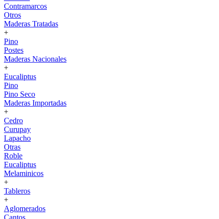
Contramarcos
Otros
Maderas Tratadas
+
Pino
Postes
Maderas Nacionales
+
Eucaliptus
Pino
Pino Seco
Maderas Importadas
+
Cedro
Curupay
Lapacho
Otras
Roble
Eucaliptus
Melaminicos
+
Tableros
+
Aglomerados
Cantos