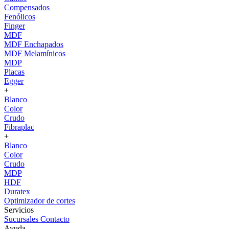
Compensados
Fenólicos
Finger
MDF
MDF Enchapados
MDF Melamínicos
MDP
Placas
Egger
+
Blanco
Color
Crudo
Fibraplac
+
Blanco
Color
Crudo
MDP
HDF
Duratex
Optimizador de cortes
Servicios
Sucursales
Contacto
Ayuda