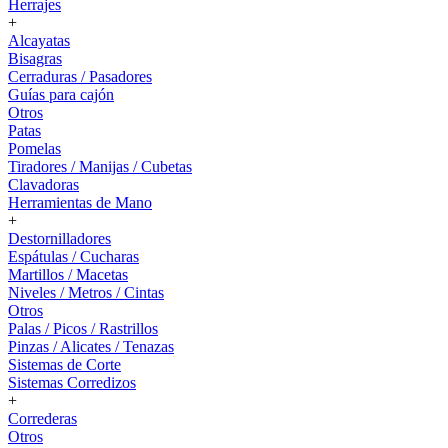
Herrajes
+
Alcayatas
Bisagras
Cerraduras / Pasadores
Guías para cajón
Otros
Patas
Pomelas
Tiradores / Manijas / Cubetas
Clavadoras
Herramientas de Mano
+
Destornilladores
Espátulas / Cucharas
Martillos / Macetas
Niveles / Metros / Cintas
Otros
Palas / Picos / Rastrillos
Pinzas / Alicates / Tenazas
Sistemas de Corte
Sistemas Corredizos
+
Correderas
Otros