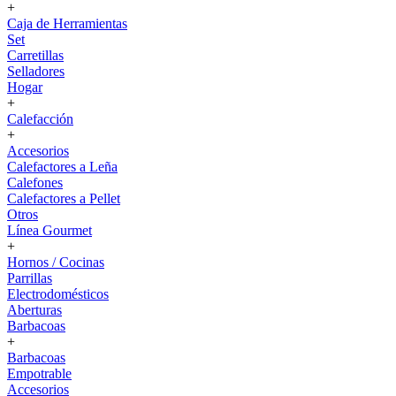
+
Caja de Herramientas
Set
Carretillas
Selladores
Hogar
+
Calefacción
+
Accesorios
Calefactores a Leña
Calefones
Calefactores a Pellet
Otros
Línea Gourmet
+
Hornos / Cocinas
Parrillas
Electrodomésticos
Aberturas
Barbacoas
+
Barbacoas
Empotrable
Accesorios