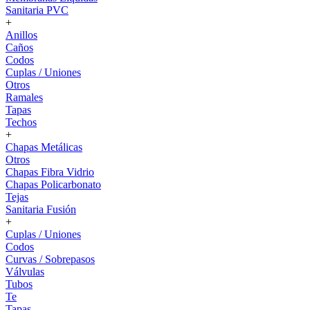
Sanitaria PVC
+
Anillos
Caños
Codos
Cuplas / Uniones
Otros
Ramales
Tapas
Techos
+
Chapas Metálicas
Otros
Chapas Fibra Vidrio
Chapas Policarbonato
Tejas
Sanitaria Fusión
+
Cuplas / Uniones
Codos
Curvas / Sobrepasos
Válvulas
Tubos
Te
Tapas