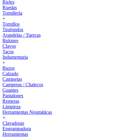
Rieles
Ruedas
Tornillería
+
Tornillos
Tirafondos
Arandelas / Tuercas
Bulones
Clavos
Tacos
Indumentaria
+
Buzos
Calzado
Camisetas
Camperas / Chalecos
Guantes
Pantalones
Remeras
Limpieza
Herramientas Neumáticas
+
Clavadoras
Engrampadora
Herramientas