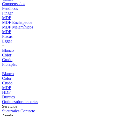
Compensados
Fenólicos
Finger
MDF
MDF Enchapados
MDF Melamínicos
MDP
Placas
Egger
+
Blanco
Color
Crudo
Fibraplac
+
Blanco
Color
Crudo
MDP
HDF
Duratex
Optimizador de cortes
Servicios
Sucursales
Contacto
Ayuda