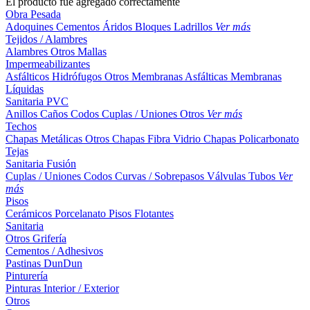
El producto fue agregado correctamente
Obra Pesada
Adoquines
Cementos
Áridos
Bloques
Ladrillos
Ver más
Tejidos / Alambres
Alambres
Otros
Mallas
Impermeabilizantes
Asfálticos
Hidrófugos
Otros
Membranas Asfálticas
Membranas
Líquidas
Sanitaria PVC
Anillos
Caños
Codos
Cuplas / Uniones
Otros
Ver más
Techos
Chapas Metálicas
Otros
Chapas Fibra Vidrio
Chapas Policarbonato
Tejas
Sanitaria Fusión
Cuplas / Uniones
Codos
Curvas / Sobrepasos
Válvulas
Tubos
Ver
más
Pisos
Cerámicos
Porcelanato
Pisos Flotantes
Sanitaria
Otros
Grifería
Cementos / Adhesivos
Pastinas
DunDun
Pinturería
Pinturas Interior / Exterior
Otros