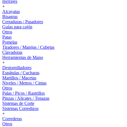
Herrajes
+
Alcayatas
Bisagras
Cerraduras / Pasadores
Guías para cajón
Otros
Patas
Pomelas
Tiradores / Manijas / Cubetas
Clavadoras
Herramientas de Mano
+
Destornilladores
Espátulas / Cucharas
Martillos / Macetas
Niveles / Metros / Cintas
Otros
Palas / Picos / Rastrillos
Pinzas / Alicates / Tenazas
Sistemas de Corte
Sistemas Corredizos
+
Correderas
Otros