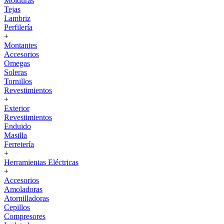
Molduras
Tejas
Lambriz
Perfilería
+
Montantes
Accesorios
Omegas
Soleras
Tornillos
Revestimientos
+
Exterior
Revestimientos
Enduido
Masilla
Ferretería
+
Herramientas Eléctricas
+
Accesorios
Amoladoras
Atornilladoras
Cepillos
Compresores