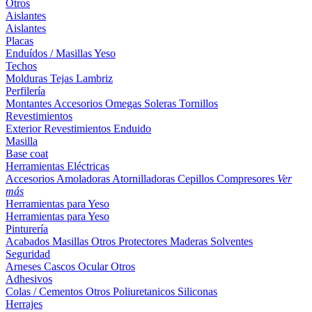
Otros
Aislantes
Aislantes
Placas
Enduídos / Masillas
Yeso
Techos
Molduras
Tejas
Lambriz
Perfilería
Montantes
Accesorios
Omegas
Soleras
Tornillos
Revestimientos
Exterior
Revestimientos
Enduido
Masilla
Base coat
Herramientas Eléctricas
Accesorios
Amoladoras
Atornilladoras
Cepillos
Compresores
Ver
más
Herramientas para Yeso
Herramientas para Yeso
Pinturería
Acabados
Masillas
Otros
Protectores Maderas
Solventes
Seguridad
Arneses
Cascos
Ocular
Otros
Adhesivos
Colas / Cementos
Otros
Poliuretanicos
Siliconas
Herrajes