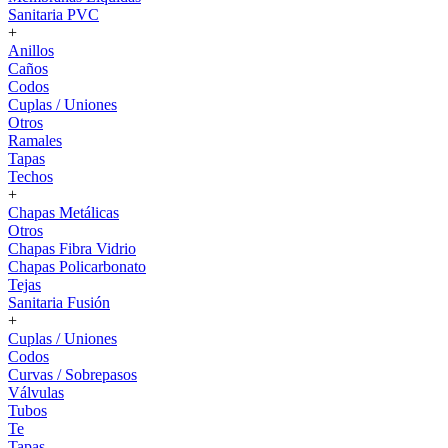
Sanitaria PVC
+
Anillos
Caños
Codos
Cuplas / Uniones
Otros
Ramales
Tapas
Techos
+
Chapas Metálicas
Otros
Chapas Fibra Vidrio
Chapas Policarbonato
Tejas
Sanitaria Fusión
+
Cuplas / Uniones
Codos
Curvas / Sobrepasos
Válvulas
Tubos
Te
Tapas