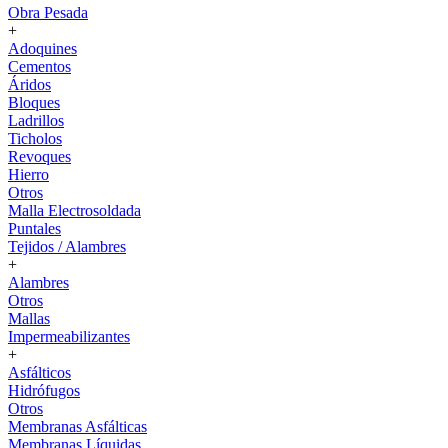
Obra Pesada
+
Adoquines
Cementos
Áridos
Bloques
Ladrillos
Ticholos
Revoques
Hierro
Otros
Malla Electrosoldada
Puntales
Tejidos / Alambres
+
Alambres
Otros
Mallas
Impermeabilizantes
+
Asfálticos
Hidrófugos
Otros
Membranas Asfálticas
Membranas Líquidas