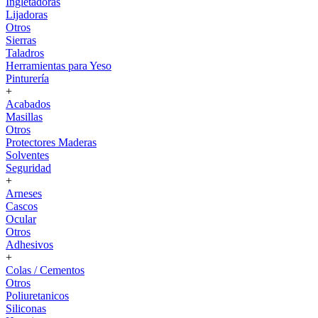
Ingletadoras
Lijadoras
Otros
Sierras
Taladros
Herramientas para Yeso
Pinturería
+
Acabados
Masillas
Otros
Protectores Maderas
Solventes
Seguridad
+
Arneses
Cascos
Ocular
Otros
Adhesivos
+
Colas / Cementos
Otros
Poliuretanicos
Siliconas