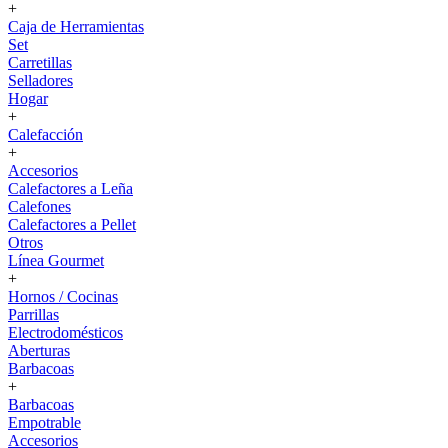
+
Caja de Herramientas
Set
Carretillas
Selladores
Hogar
+
Calefacción
+
Accesorios
Calefactores a Leña
Calefones
Calefactores a Pellet
Otros
Línea Gourmet
+
Hornos / Cocinas
Parrillas
Electrodomésticos
Aberturas
Barbacoas
+
Barbacoas
Empotrable
Accesorios