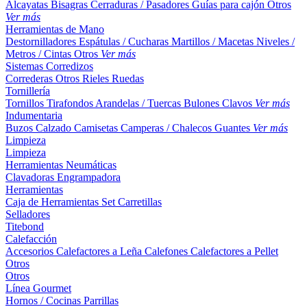
Alcayatas
Bisagras
Cerraduras / Pasadores
Guías para cajón
Otros
Ver más
Herramientas de Mano
Destornilladores
Espátulas / Cucharas
Martillos / Macetas
Niveles /
Metros / Cintas
Otros
Ver más
Sistemas Corredizos
Correderas
Otros
Rieles
Ruedas
Tornillería
Tornillos
Tirafondos
Arandelas / Tuercas
Bulones
Clavos
Ver más
Indumentaria
Buzos
Calzado
Camisetas
Camperas / Chalecos
Guantes
Ver más
Limpieza
Limpieza
Herramientas Neumáticas
Clavadoras
Engrampadora
Herramientas
Caja de Herramientas
Set
Carretillas
Selladores
Titebond
Calefacción
Accesorios
Calefactores a Leña
Calefones
Calefactores a Pellet
Otros
Otros
Línea Gourmet
Hornos / Cocinas
Parrillas