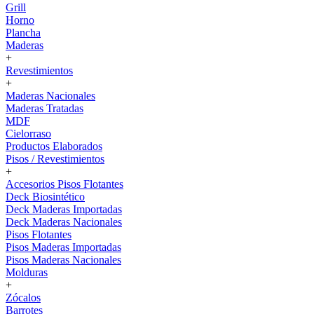
Grill
Horno
Plancha
Maderas
+
Revestimientos
+
Maderas Nacionales
Maderas Tratadas
MDF
Cielorraso
Productos Elaborados
Pisos / Revestimientos
+
Accesorios Pisos Flotantes
Deck Biosintético
Deck Maderas Importadas
Deck Maderas Nacionales
Pisos Flotantes
Pisos Maderas Importadas
Pisos Maderas Nacionales
Molduras
+
Zócalos
Barrotes