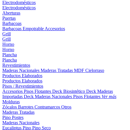
Electrodomésticos
Electrodomésticos
Aberturas
Puertas
Barbacoas
Barbacoas
Empotrable
Accesorios
Grill
Grill
Horno
Horno
Plancha
Plancha
Revestimientos
Maderas Nacionales
Maderas Tratadas
MDF
Cielorraso
Productos Elaborados
Productos Elaborados
Pisos / Revestimientos
Accesorios Pisos Flotantes
Deck Biosintético
Deck Maderas
Importadas
Deck Maderas Nacionales
Pisos Flotantes
Ver más
Molduras
Zócalos
Barrotes
Contramarcos
Otros
Maderas Tratadas
Pino
Postes
Maderas Nacionales
Eucaliptus
Pino
Pino Seco