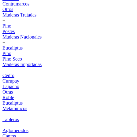
Contramarcos
Otros
Maderas Tratadas
+
Pino
Postes
Maderas Nacionales
+
Eucaliptus
Pino
Pino Seco
Maderas Importadas
+
Cedro
Curupay
Lapacho
Otras
Roble
Eucaliptus
Melaminicos
+
Tableros
+
Aglomerados
Cantos