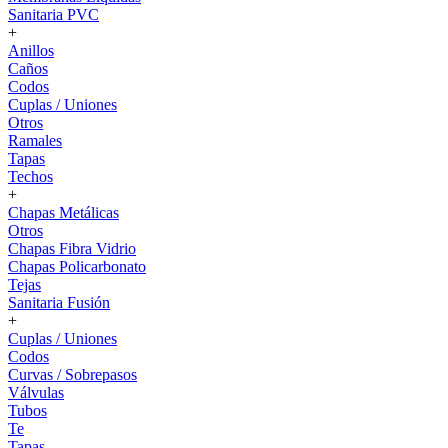
Sanitaria PVC
+
Anillos
Caños
Codos
Cuplas / Uniones
Otros
Ramales
Tapas
Techos
+
Chapas Metálicas
Otros
Chapas Fibra Vidrio
Chapas Policarbonato
Tejas
Sanitaria Fusión
+
Cuplas / Uniones
Codos
Curvas / Sobrepasos
Válvulas
Tubos
Te
Tapas