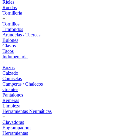
Rieles
Ruedas
Tornillería
+
Tornillos
Tirafondos
Arandelas / Tuercas
Bulones
Clavos
Tacos
Indumentaria
+
Buzos
Calzado
Camisetas
Camperas / Chalecos
Guantes
Pantalones
Remeras
Limpieza
Herramientas Neumáticas
+
Clavadoras
Engrampadora
Herramientas