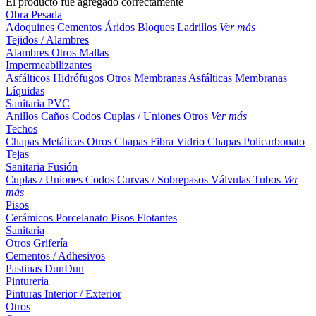
El producto fue agregado correctamente
Obra Pesada
Adoquines
Cementos
Áridos
Bloques
Ladrillos
Ver más
Tejidos / Alambres
Alambres
Otros
Mallas
Impermeabilizantes
Asfálticos
Hidrófugos
Otros
Membranas Asfálticas
Membranas
Líquidas
Sanitaria PVC
Anillos
Caños
Codos
Cuplas / Uniones
Otros
Ver más
Techos
Chapas Metálicas
Otros
Chapas Fibra Vidrio
Chapas Policarbonato
Tejas
Sanitaria Fusión
Cuplas / Uniones
Codos
Curvas / Sobrepasos
Válvulas
Tubos
Ver
más
Pisos
Cerámicos
Porcelanato
Pisos Flotantes
Sanitaria
Otros
Grifería
Cementos / Adhesivos
Pastinas
DunDun
Pinturería
Pinturas Interior / Exterior
Otros