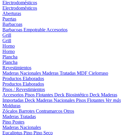
Electrodomésticos
Electrodomésticos
Aberturas
Puertas
Barbacoas
Barbacoas
Empotrable
Accesorios
Grill
Grill
Horno
Horno
Plancha
Plancha
Revestimientos
Maderas Nacionales
Maderas Tratadas
MDF
Cielorraso
Productos Elaborados
Productos Elaborados
Pisos / Revestimientos
Accesorios Pisos Flotantes
Deck Biosintético
Deck Maderas
Importadas
Deck Maderas Nacionales
Pisos Flotantes
Ver más
Molduras
Zócalos
Barrotes
Contramarcos
Otros
Maderas Tratadas
Pino
Postes
Maderas Nacionales
Eucaliptus
Pino
Pino Seco