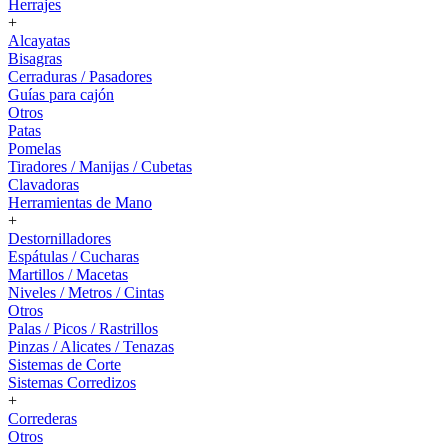
Herrajes
+
Alcayatas
Bisagras
Cerraduras / Pasadores
Guías para cajón
Otros
Patas
Pomelas
Tiradores / Manijas / Cubetas
Clavadoras
Herramientas de Mano
+
Destornilladores
Espátulas / Cucharas
Martillos / Macetas
Niveles / Metros / Cintas
Otros
Palas / Picos / Rastrillos
Pinzas / Alicates / Tenazas
Sistemas de Corte
Sistemas Corredizos
+
Correderas
Otros