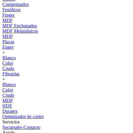
Compensados
Fenólicos
Finger
MDF
MDF Enchapados
MDF Melamínicos
MDP
Placas
Egger
+
Blanco
Color
Crudo
Fibraplac
+
Blanco
Color
Crudo
MDP
HDF
Duratex
Optimizador de cortes
Servicios
Sucursales
Contacto
Ayuda