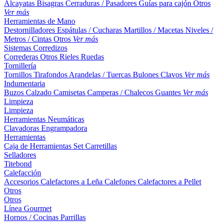
Alcayatas
Bisagras
Cerraduras / Pasadores
Guías para cajón
Otros
Ver más
Herramientas de Mano
Destornilladores
Espátulas / Cucharas
Martillos / Macetas
Niveles /
Metros / Cintas
Otros
Ver más
Sistemas Corredizos
Correderas
Otros
Rieles
Ruedas
Tornillería
Tornillos
Tirafondos
Arandelas / Tuercas
Bulones
Clavos
Ver más
Indumentaria
Buzos
Calzado
Camisetas
Camperas / Chalecos
Guantes
Ver más
Limpieza
Limpieza
Herramientas Neumáticas
Clavadoras
Engrampadora
Herramientas
Caja de Herramientas
Set
Carretillas
Selladores
Titebond
Calefacción
Accesorios
Calefactores a Leña
Calefones
Calefactores a Pellet
Otros
Otros
Línea Gourmet
Hornos / Cocinas
Parrillas