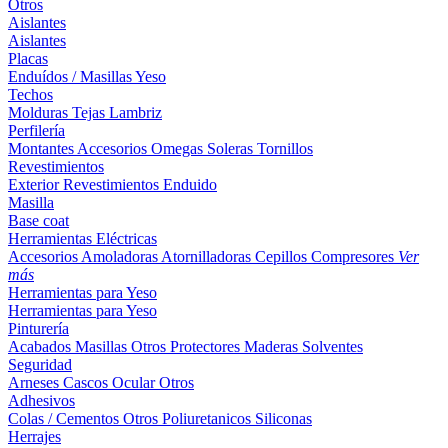
Otros
Aislantes
Aislantes
Placas
Enduídos / Masillas
Yeso
Techos
Molduras
Tejas
Lambriz
Perfilería
Montantes
Accesorios
Omegas
Soleras
Tornillos
Revestimientos
Exterior
Revestimientos
Enduido
Masilla
Base coat
Herramientas Eléctricas
Accesorios
Amoladoras
Atornilladoras
Cepillos
Compresores
Ver
más
Herramientas para Yeso
Herramientas para Yeso
Pinturería
Acabados
Masillas
Otros
Protectores Maderas
Solventes
Seguridad
Arneses
Cascos
Ocular
Otros
Adhesivos
Colas / Cementos
Otros
Poliuretanicos
Siliconas
Herrajes