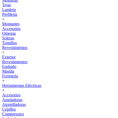
Molduras
Tejas
Lambriz
Perfilería
+
Montantes
Accesorios
Omegas
Soleras
Tornillos
Revestimientos
+
Exterior
Revestimientos
Enduido
Masilla
Ferretería
+
Herramientas Eléctricas
+
Accesorios
Amoladoras
Atornilladoras
Cepillos
Compresores