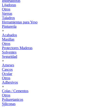
Ingletadoras
Lijadoras
Otros
Sierras
Taladros
Herramientas para Yeso
Pinturería
+
Acabados
Masillas
Otros
Protectores Maderas
Solventes
Seguridad
+
Arneses
Cascos
Ocular
Otros
Adhesivos
+
Colas / Cementos
Otros
Poliuretanicos
Siliconas