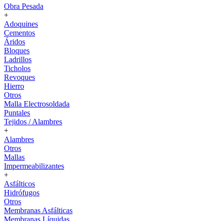
Obra Pesada
+
Adoquines
Cementos
Áridos
Bloques
Ladrillos
Ticholos
Revoques
Hierro
Otros
Malla Electrosoldada
Puntales
Tejidos / Alambres
+
Alambres
Otros
Mallas
Impermeabilizantes
+
Asfálticos
Hidrófugos
Otros
Membranas Asfálticas
Membranas Líquidas