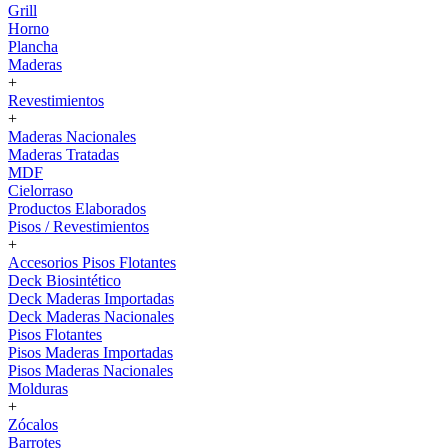
Grill
Horno
Plancha
Maderas
+
Revestimientos
+
Maderas Nacionales
Maderas Tratadas
MDF
Cielorraso
Productos Elaborados
Pisos / Revestimientos
+
Accesorios Pisos Flotantes
Deck Biosintético
Deck Maderas Importadas
Deck Maderas Nacionales
Pisos Flotantes
Pisos Maderas Importadas
Pisos Maderas Nacionales
Molduras
+
Zócalos
Barrotes