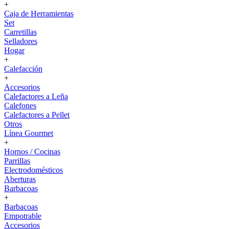
+
Caja de Herramientas
Set
Carretillas
Selladores
Hogar
+
Calefacción
+
Accesorios
Calefactores a Leña
Calefones
Calefactores a Pellet
Otros
Línea Gourmet
+
Hornos / Cocinas
Parrillas
Electrodomésticos
Aberturas
Barbacoas
+
Barbacoas
Empotrable
Accesorios