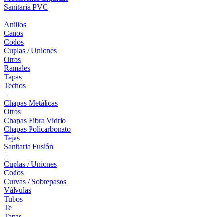
Sanitaria PVC
+
Anillos
Caños
Codos
Cuplas / Uniones
Otros
Ramales
Tapas
Techos
+
Chapas Metálicas
Otros
Chapas Fibra Vidrio
Chapas Policarbonato
Tejas
Sanitaria Fusión
+
Cuplas / Uniones
Codos
Curvas / Sobrepasos
Válvulas
Tubos
Te
Tapas