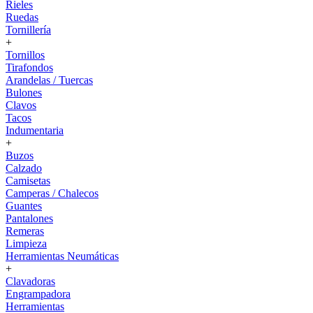
Rieles
Ruedas
Tornillería
+
Tornillos
Tirafondos
Arandelas / Tuercas
Bulones
Clavos
Tacos
Indumentaria
+
Buzos
Calzado
Camisetas
Camperas / Chalecos
Guantes
Pantalones
Remeras
Limpieza
Herramientas Neumáticas
+
Clavadoras
Engrampadora
Herramientas