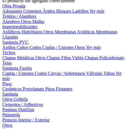
El producto fue agregado correctamente
Obra Pesada
Adoquines
Cementos
Áridos
Bloques
Ladrillos
Ver más
Tejidos / Alambres
Alambres
Otros
Mallas
Impermeabilizantes
Asfálticos
Hidrófugos
Otros
Membranas Asfálticas
Membranas
Líquidas
Sanitaria PVC
Anillos
Caños
Codos
Cuplas / Uniones
Otros
Ver más
Techos
Chapas Metálicas
Otros
Chapas Fibra Vidrio
Chapas Policarbonato
Tejas
Sanitaria Fusión
Cuplas / Uniones
Codos
Curvas / Sobrepasos
Válvulas
Tubos
Ver
más
Pisos
Cerámicos
Porcelanato
Pisos Flotantes
Sanitaria
Otros
Grifería
Cementos / Adhesivos
Pastinas
DunDun
Pinturería
Pinturas Interior / Exterior
Otros