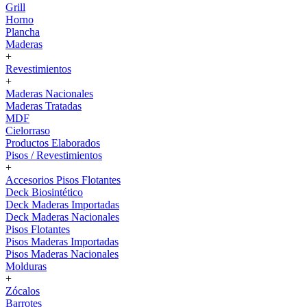
Grill
Horno
Plancha
Maderas
+
Revestimientos
+
Maderas Nacionales
Maderas Tratadas
MDF
Cielorraso
Productos Elaborados
Pisos / Revestimientos
+
Accesorios Pisos Flotantes
Deck Biosintético
Deck Maderas Importadas
Deck Maderas Nacionales
Pisos Flotantes
Pisos Maderas Importadas
Pisos Maderas Nacionales
Molduras
+
Zócalos
Barrotes