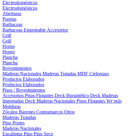
Electrodomésticos
Electrodomésticos
Aberturas
Puertas
Barbacoas
Barbacoas
Empotrable
Accesorios
Grill
Grill
Horno
Horno
Plancha
Plancha
Revestimientos
Maderas Nacionales
Maderas Tratadas
MDF
Cielorraso
Productos Elaborados
Productos Elaborados
Pisos / Revestimientos
Accesorios Pisos Flotantes
Deck Biosintético
Deck Maderas
Importadas
Deck Maderas Nacionales
Pisos Flotantes
Ver más
Molduras
Zócalos
Barrotes
Contramarcos
Otros
Maderas Tratadas
Pino
Postes
Maderas Nacionales
Eucaliptus
Pino
Pino Seco