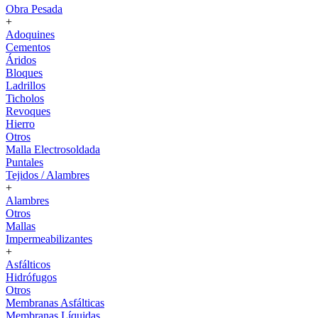
Obra Pesada
+
Adoquines
Cementos
Áridos
Bloques
Ladrillos
Ticholos
Revoques
Hierro
Otros
Malla Electrosoldada
Puntales
Tejidos / Alambres
+
Alambres
Otros
Mallas
Impermeabilizantes
+
Asfálticos
Hidrófugos
Otros
Membranas Asfálticas
Membranas Líquidas