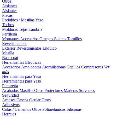
Otros
Aislantes
Aislantes
Placas
Enduídos / Masillas
Yeso
Techos
Molduras
Tejas
Lambriz
Perfilería
Montantes
Accesorios
Omegas
Soleras
Tornillos
Revestimientos
Exterior
Revestimientos
Enduido
Masilla
Base coat
Herramientas Eléctricas
Accesorios
Amoladoras
Atornilladoras
Cepillos
Compresores
Ver
más
Herramientas para Yeso
Herramientas para Yeso
Pinturería
Acabados
Masillas
Otros
Protectores Maderas
Solventes
Seguridad
Arneses
Cascos
Ocular
Otros
Adhesivos
Colas / Cementos
Otros
Poliuretanicos
Siliconas
Herrajes