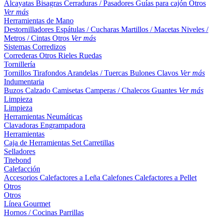
Alcayatas
Bisagras
Cerraduras / Pasadores
Guías para cajón
Otros
Ver más
Herramientas de Mano
Destornilladores
Espátulas / Cucharas
Martillos / Macetas
Niveles /
Metros / Cintas
Otros
Ver más
Sistemas Corredizos
Correderas
Otros
Rieles
Ruedas
Tornillería
Tornillos
Tirafondos
Arandelas / Tuercas
Bulones
Clavos
Ver más
Indumentaria
Buzos
Calzado
Camisetas
Camperas / Chalecos
Guantes
Ver más
Limpieza
Limpieza
Herramientas Neumáticas
Clavadoras
Engrampadora
Herramientas
Caja de Herramientas
Set
Carretillas
Selladores
Titebond
Calefacción
Accesorios
Calefactores a Leña
Calefones
Calefactores a Pellet
Otros
Otros
Línea Gourmet
Hornos / Cocinas
Parrillas