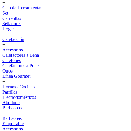
+
Caja de Herramientas
Set
Carretillas
Selladores
Hogar
+
Calefacción
+
Accesorios
Calefactores a Leña
Calefones
Calefactores a Pellet
Otros
Línea Gourmet
+
Hornos / Cocinas
Parrillas
Electrodomésticos
Aberturas
Barbacoas
+
Barbacoas
Empotrable
Accesorios