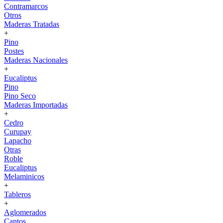
Contramarcos
Otros
Maderas Tratadas
+
Pino
Postes
Maderas Nacionales
+
Eucaliptus
Pino
Pino Seco
Maderas Importadas
+
Cedro
Curupay
Lapacho
Otras
Roble
Eucaliptus
Melaminicos
+
Tableros
+
Aglomerados
Cantos