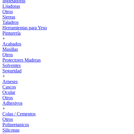
Ingletadoras
Lijadoras
Otros
Sierras
Taladros
Herramientas para Yeso
Pinturería
+
Acabados
Masillas
Otros
Protectores Maderas
Solventes
Seguridad
+
Arneses
Cascos
Ocular
Otros
Adhesivos
+
Colas / Cementos
Otros
Poliuretanicos
Siliconas