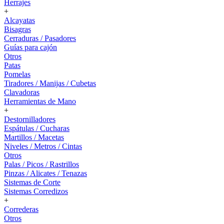
Herrajes
+
Alcayatas
Bisagras
Cerraduras / Pasadores
Guías para cajón
Otros
Patas
Pomelas
Tiradores / Manijas / Cubetas
Clavadoras
Herramientas de Mano
+
Destornilladores
Espátulas / Cucharas
Martillos / Macetas
Niveles / Metros / Cintas
Otros
Palas / Picos / Rastrillos
Pinzas / Alicates / Tenazas
Sistemas de Corte
Sistemas Corredizos
+
Correderas
Otros