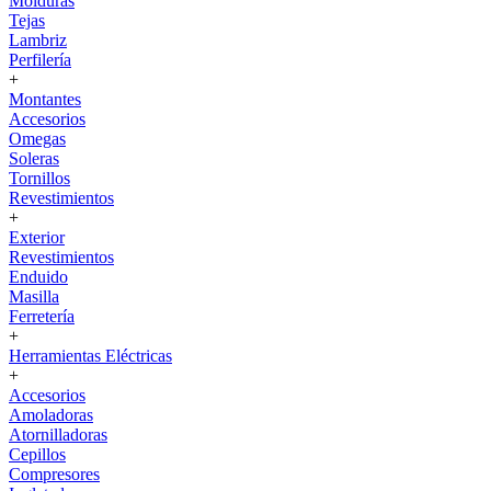
Molduras
Tejas
Lambriz
Perfilería
+
Montantes
Accesorios
Omegas
Soleras
Tornillos
Revestimientos
+
Exterior
Revestimientos
Enduido
Masilla
Ferretería
+
Herramientas Eléctricas
+
Accesorios
Amoladoras
Atornilladoras
Cepillos
Compresores