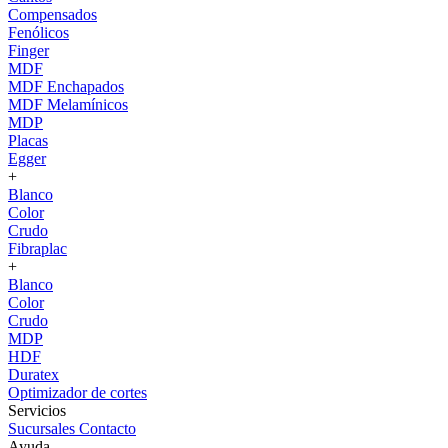
Compensados
Fenólicos
Finger
MDF
MDF Enchapados
MDF Melamínicos
MDP
Placas
Egger
+
Blanco
Color
Crudo
Fibraplac
+
Blanco
Color
Crudo
MDP
HDF
Duratex
Optimizador de cortes
Servicios
Sucursales
Contacto
Ayuda