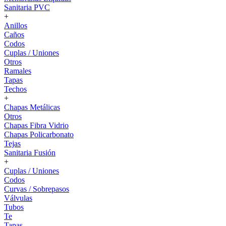
Sanitaria PVC
+
Anillos
Caños
Codos
Cuplas / Uniones
Otros
Ramales
Tapas
Techos
+
Chapas Metálicas
Otros
Chapas Fibra Vidrio
Chapas Policarbonato
Tejas
Sanitaria Fusión
+
Cuplas / Uniones
Codos
Curvas / Sobrepasos
Válvulas
Tubos
Te
Tapas