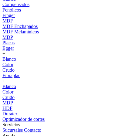
Compensados
Fenólicos
Finger
MDF
MDF Enchapados
MDF Melamínicos
MDP
Placas
Egger
+
Blanco
Color
Crudo
Fibraplac
+
Blanco
Color
Crudo
MDP
HDF
Duratex
Optimizador de cortes
Servicios
Sucursales
Contacto
Ayuda