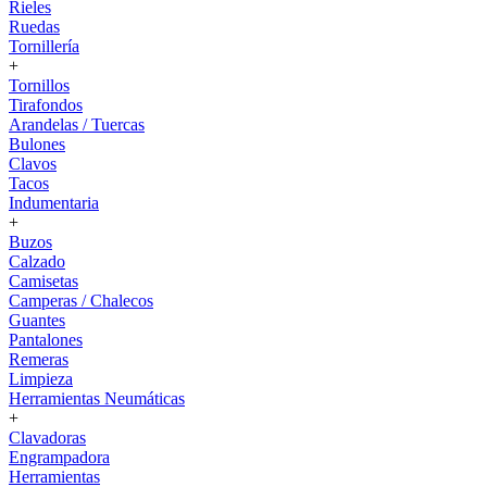
Rieles
Ruedas
Tornillería
+
Tornillos
Tirafondos
Arandelas / Tuercas
Bulones
Clavos
Tacos
Indumentaria
+
Buzos
Calzado
Camisetas
Camperas / Chalecos
Guantes
Pantalones
Remeras
Limpieza
Herramientas Neumáticas
+
Clavadoras
Engrampadora
Herramientas