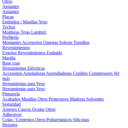
Otros
Aislantes
Aislantes
Placas
Enduídos / Masillas
Yeso
Techos
Molduras
Tejas
Lambriz
Perfilería
Montantes
Accesorios
Omegas
Soleras
Tornillos
Revestimientos
Exterior
Revestimientos
Enduido
Masilla
Base coat
Herramientas Eléctricas
Accesorios
Amoladoras
Atornilladoras
Cepillos
Compresores
Ver
más
Herramientas para Yeso
Herramientas para Yeso
Pinturería
Acabados
Masillas
Otros
Protectores Maderas
Solventes
Seguridad
Arneses
Cascos
Ocular
Otros
Adhesivos
Colas / Cementos
Otros
Poliuretanicos
Siliconas
Herrajes