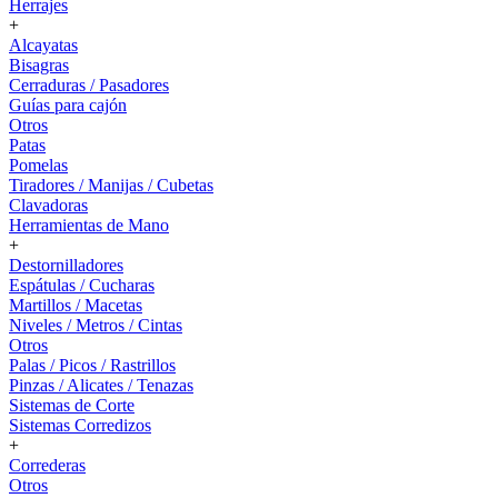
Herrajes
+
Alcayatas
Bisagras
Cerraduras / Pasadores
Guías para cajón
Otros
Patas
Pomelas
Tiradores / Manijas / Cubetas
Clavadoras
Herramientas de Mano
+
Destornilladores
Espátulas / Cucharas
Martillos / Macetas
Niveles / Metros / Cintas
Otros
Palas / Picos / Rastrillos
Pinzas / Alicates / Tenazas
Sistemas de Corte
Sistemas Corredizos
+
Correderas
Otros