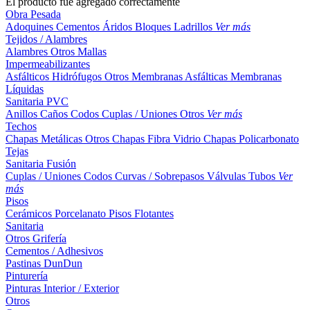
El producto fue agregado correctamente
Obra Pesada
Adoquines
Cementos
Áridos
Bloques
Ladrillos
Ver más
Tejidos / Alambres
Alambres
Otros
Mallas
Impermeabilizantes
Asfálticos
Hidrófugos
Otros
Membranas Asfálticas
Membranas
Líquidas
Sanitaria PVC
Anillos
Caños
Codos
Cuplas / Uniones
Otros
Ver más
Techos
Chapas Metálicas
Otros
Chapas Fibra Vidrio
Chapas Policarbonato
Tejas
Sanitaria Fusión
Cuplas / Uniones
Codos
Curvas / Sobrepasos
Válvulas
Tubos
Ver
más
Pisos
Cerámicos
Porcelanato
Pisos Flotantes
Sanitaria
Otros
Grifería
Cementos / Adhesivos
Pastinas
DunDun
Pinturería
Pinturas Interior / Exterior
Otros