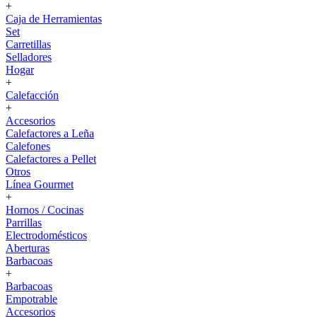
+
Caja de Herramientas
Set
Carretillas
Selladores
Hogar
+
Calefacción
+
Accesorios
Calefactores a Leña
Calefones
Calefactores a Pellet
Otros
Línea Gourmet
+
Hornos / Cocinas
Parrillas
Electrodomésticos
Aberturas
Barbacoas
+
Barbacoas
Empotrable
Accesorios