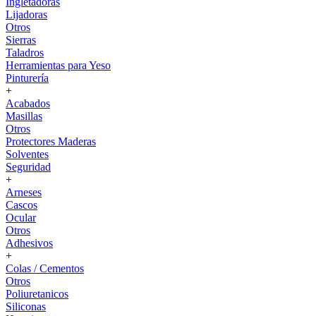
Ingletadoras
Lijadoras
Otros
Sierras
Taladros
Herramientas para Yeso
Pinturería
+
Acabados
Masillas
Otros
Protectores Maderas
Solventes
Seguridad
+
Arneses
Cascos
Ocular
Otros
Adhesivos
+
Colas / Cementos
Otros
Poliuretanicos
Siliconas