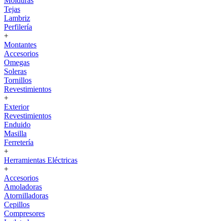
Molduras
Tejas
Lambriz
Perfilería
+
Montantes
Accesorios
Omegas
Soleras
Tornillos
Revestimientos
+
Exterior
Revestimientos
Enduido
Masilla
Ferretería
+
Herramientas Eléctricas
+
Accesorios
Amoladoras
Atornilladoras
Cepillos
Compresores