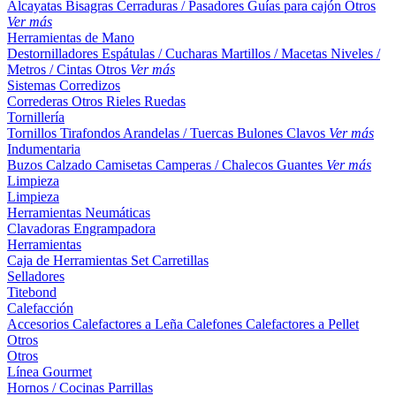
Alcayatas
Bisagras
Cerraduras / Pasadores
Guías para cajón
Otros
Ver más
Herramientas de Mano
Destornilladores
Espátulas / Cucharas
Martillos / Macetas
Niveles /
Metros / Cintas
Otros
Ver más
Sistemas Corredizos
Correderas
Otros
Rieles
Ruedas
Tornillería
Tornillos
Tirafondos
Arandelas / Tuercas
Bulones
Clavos
Ver más
Indumentaria
Buzos
Calzado
Camisetas
Camperas / Chalecos
Guantes
Ver más
Limpieza
Limpieza
Herramientas Neumáticas
Clavadoras
Engrampadora
Herramientas
Caja de Herramientas
Set
Carretillas
Selladores
Titebond
Calefacción
Accesorios
Calefactores a Leña
Calefones
Calefactores a Pellet
Otros
Otros
Línea Gourmet
Hornos / Cocinas
Parrillas