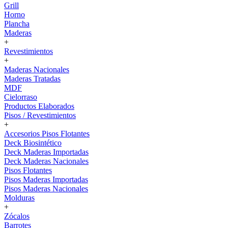
Grill
Horno
Plancha
Maderas
+
Revestimientos
+
Maderas Nacionales
Maderas Tratadas
MDF
Cielorraso
Productos Elaborados
Pisos / Revestimientos
+
Accesorios Pisos Flotantes
Deck Biosintético
Deck Maderas Importadas
Deck Maderas Nacionales
Pisos Flotantes
Pisos Maderas Importadas
Pisos Maderas Nacionales
Molduras
+
Zócalos
Barrotes