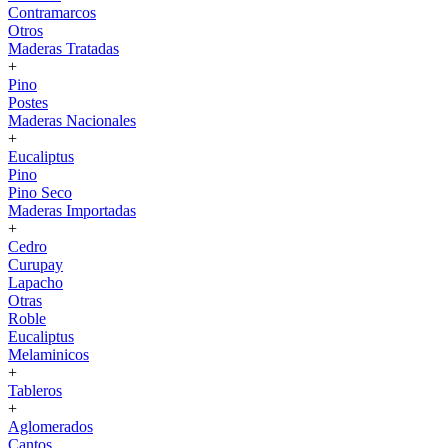
Contramarcos
Otros
Maderas Tratadas
+
Pino
Postes
Maderas Nacionales
+
Eucaliptus
Pino
Pino Seco
Maderas Importadas
+
Cedro
Curupay
Lapacho
Otras
Roble
Eucaliptus
Melaminicos
+
Tableros
+
Aglomerados
Cantos