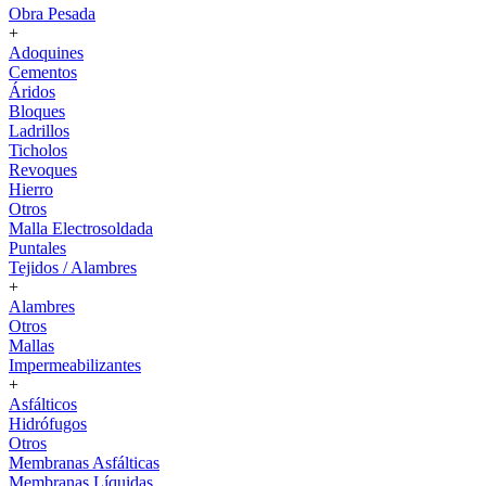
Obra Pesada
+
Adoquines
Cementos
Áridos
Bloques
Ladrillos
Ticholos
Revoques
Hierro
Otros
Malla Electrosoldada
Puntales
Tejidos / Alambres
+
Alambres
Otros
Mallas
Impermeabilizantes
+
Asfálticos
Hidrófugos
Otros
Membranas Asfálticas
Membranas Líquidas