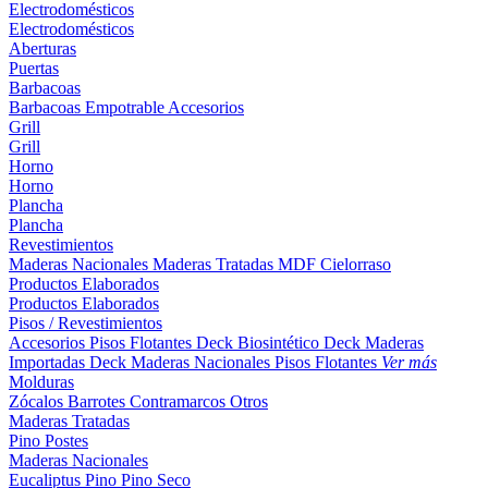
Electrodomésticos
Electrodomésticos
Aberturas
Puertas
Barbacoas
Barbacoas
Empotrable
Accesorios
Grill
Grill
Horno
Horno
Plancha
Plancha
Revestimientos
Maderas Nacionales
Maderas Tratadas
MDF
Cielorraso
Productos Elaborados
Productos Elaborados
Pisos / Revestimientos
Accesorios Pisos Flotantes
Deck Biosintético
Deck Maderas
Importadas
Deck Maderas Nacionales
Pisos Flotantes
Ver más
Molduras
Zócalos
Barrotes
Contramarcos
Otros
Maderas Tratadas
Pino
Postes
Maderas Nacionales
Eucaliptus
Pino
Pino Seco