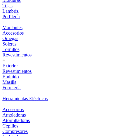
Molduras
Tejas
Lambriz
Perfilería
+
Montantes
Accesorios
Omegas
Soleras
Tornillos
Revestimientos
+
Exterior
Revestimientos
Enduido
Masilla
Ferretería
+
Herramientas Eléctricas
+
Accesorios
Amoladoras
Atornilladoras
Cepillos
Compresores