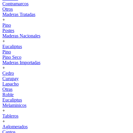
Contramarcos
Otros
Maderas Tratadas
+
Pino
Postes
Maderas Nacionales
+
Eucaliptus
Pino
Pino Seco
Maderas Importadas
+
Cedro
Curupay
Lapacho
Otras
Roble
Eucaliptus
Melaminicos
+
Tableros
+
Aglomerados
Cantos