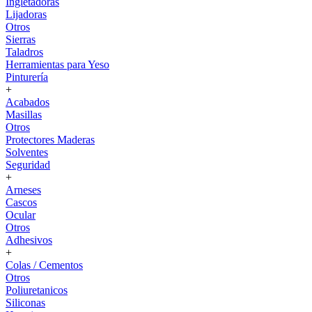
Ingletadoras
Lijadoras
Otros
Sierras
Taladros
Herramientas para Yeso
Pinturería
+
Acabados
Masillas
Otros
Protectores Maderas
Solventes
Seguridad
+
Arneses
Cascos
Ocular
Otros
Adhesivos
+
Colas / Cementos
Otros
Poliuretanicos
Siliconas