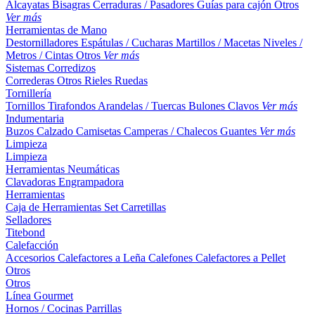
Alcayatas
Bisagras
Cerraduras / Pasadores
Guías para cajón
Otros
Ver más
Herramientas de Mano
Destornilladores
Espátulas / Cucharas
Martillos / Macetas
Niveles /
Metros / Cintas
Otros
Ver más
Sistemas Corredizos
Correderas
Otros
Rieles
Ruedas
Tornillería
Tornillos
Tirafondos
Arandelas / Tuercas
Bulones
Clavos
Ver más
Indumentaria
Buzos
Calzado
Camisetas
Camperas / Chalecos
Guantes
Ver más
Limpieza
Limpieza
Herramientas Neumáticas
Clavadoras
Engrampadora
Herramientas
Caja de Herramientas
Set
Carretillas
Selladores
Titebond
Calefacción
Accesorios
Calefactores a Leña
Calefones
Calefactores a Pellet
Otros
Otros
Línea Gourmet
Hornos / Cocinas
Parrillas