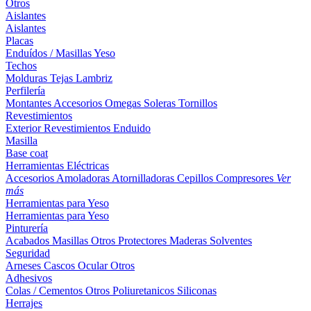
Otros
Aislantes
Aislantes
Placas
Enduídos / Masillas
Yeso
Techos
Molduras
Tejas
Lambriz
Perfilería
Montantes
Accesorios
Omegas
Soleras
Tornillos
Revestimientos
Exterior
Revestimientos
Enduido
Masilla
Base coat
Herramientas Eléctricas
Accesorios
Amoladoras
Atornilladoras
Cepillos
Compresores
Ver
más
Herramientas para Yeso
Herramientas para Yeso
Pinturería
Acabados
Masillas
Otros
Protectores Maderas
Solventes
Seguridad
Arneses
Cascos
Ocular
Otros
Adhesivos
Colas / Cementos
Otros
Poliuretanicos
Siliconas
Herrajes