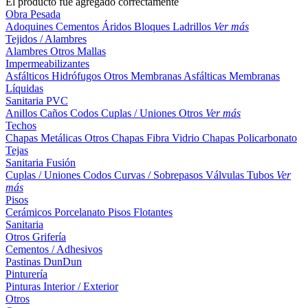
El producto fue agregado correctamente
Obra Pesada
Adoquines
Cementos
Áridos
Bloques
Ladrillos
Ver más
Tejidos / Alambres
Alambres
Otros
Mallas
Impermeabilizantes
Asfálticos
Hidrófugos
Otros
Membranas Asfálticas
Membranas
Líquidas
Sanitaria PVC
Anillos
Caños
Codos
Cuplas / Uniones
Otros
Ver más
Techos
Chapas Metálicas
Otros
Chapas Fibra Vidrio
Chapas Policarbonato
Tejas
Sanitaria Fusión
Cuplas / Uniones
Codos
Curvas / Sobrepasos
Válvulas
Tubos
Ver
más
Pisos
Cerámicos
Porcelanato
Pisos Flotantes
Sanitaria
Otros
Grifería
Cementos / Adhesivos
Pastinas
DunDun
Pinturería
Pinturas Interior / Exterior
Otros