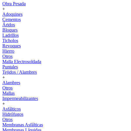
Obra Pesada
+
Adoquines
Cementos
Áridos
Bloques
Ladrillos
Ticholos
Revoques
Hierro
Otros
Malla Electrosoldada
Puntales
Tejidos / Alambres
+
Alambres
Otros
Mallas
Impermeabilizantes
+
Asfálticos
Hidrófugos
Otros
Membranas Asfálticas
Membranas Líquidas