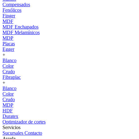
Compensados
Fenólicos
Finger
MDF
MDF Enchapados
MDF Melamínicos
MDP
Placas
Egger
+
Blanco
Color
Crudo
Fibraplac
+
Blanco
Color
Crudo
MDP
HDF
Duratex
Optimizador de cortes
Servicios
Sucursales
Contacto
Ayuda