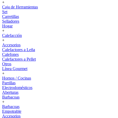
+
Caja de Herramientas
Set
Carretillas
Selladores
Hogar
+
Calefacción
+
Accesorios
Calefactores a Leña
Calefones
Calefactores a Pellet
Otros
Línea Gourmet
+
Hornos / Cocinas
Parrillas
Electrodomésticos
Aberturas
Barbacoas
+
Barbacoas
Empotrable
Accesorios