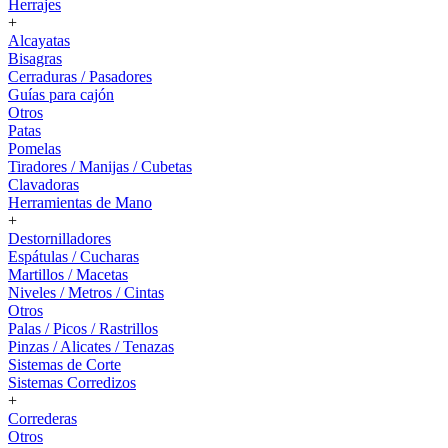
Herrajes
+
Alcayatas
Bisagras
Cerraduras / Pasadores
Guías para cajón
Otros
Patas
Pomelas
Tiradores / Manijas / Cubetas
Clavadoras
Herramientas de Mano
+
Destornilladores
Espátulas / Cucharas
Martillos / Macetas
Niveles / Metros / Cintas
Otros
Palas / Picos / Rastrillos
Pinzas / Alicates / Tenazas
Sistemas de Corte
Sistemas Corredizos
+
Correderas
Otros