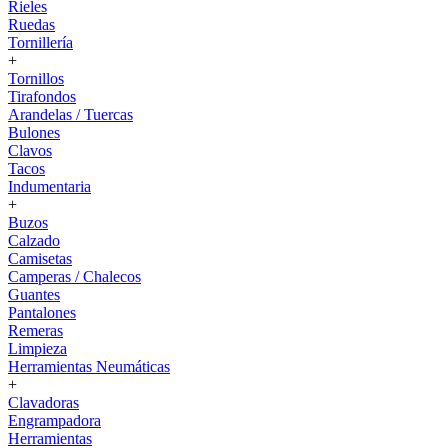
Rieles
Ruedas
Tornillería
+
Tornillos
Tirafondos
Arandelas / Tuercas
Bulones
Clavos
Tacos
Indumentaria
+
Buzos
Calzado
Camisetas
Camperas / Chalecos
Guantes
Pantalones
Remeras
Limpieza
Herramientas Neumáticas
+
Clavadoras
Engrampadora
Herramientas