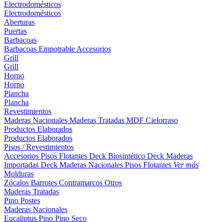
Electrodomésticos
Electrodomésticos
Aberturas
Puertas
Barbacoas
Barbacoas
Empotrable
Accesorios
Grill
Grill
Horno
Horno
Plancha
Plancha
Revestimientos
Maderas Nacionales
Maderas Tratadas
MDF
Cielorraso
Productos Elaborados
Productos Elaborados
Pisos / Revestimientos
Accesorios Pisos Flotantes
Deck Biosintético
Deck Maderas
Importadas
Deck Maderas Nacionales
Pisos Flotantes
Ver más
Molduras
Zócalos
Barrotes
Contramarcos
Otros
Maderas Tratadas
Pino
Postes
Maderas Nacionales
Eucaliptus
Pino
Pino Seco