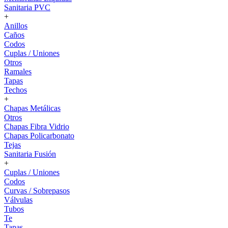
Sanitaria PVC
+
Anillos
Caños
Codos
Cuplas / Uniones
Otros
Ramales
Tapas
Techos
+
Chapas Metálicas
Otros
Chapas Fibra Vidrio
Chapas Policarbonato
Tejas
Sanitaria Fusión
+
Cuplas / Uniones
Codos
Curvas / Sobrepasos
Válvulas
Tubos
Te
Tapas