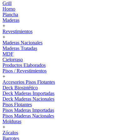
Grill
Horno
Plancha
Maderas
+
Revestimientos
+
Maderas Nacionales
Maderas Tratadas
MDF
Cielorraso
Productos Elaborados
Pisos / Revestimientos
+
Accesorios Pisos Flotantes
Deck Biosintético
Deck Maderas Importadas
Deck Maderas Nacionales
Pisos Flotantes
Pisos Maderas Importadas
Pisos Maderas Nacionales
Molduras
+
Zócalos
Barrotes