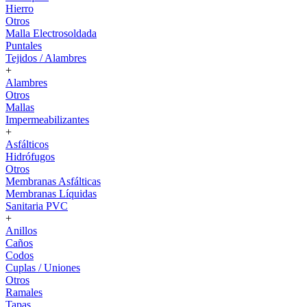
Hierro
Otros
Malla Electrosoldada
Puntales
Tejidos / Alambres
+
Alambres
Otros
Mallas
Impermeabilizantes
+
Asfálticos
Hidrófugos
Otros
Membranas Asfálticas
Membranas Líquidas
Sanitaria PVC
+
Anillos
Caños
Codos
Cuplas / Uniones
Otros
Ramales
Tapas