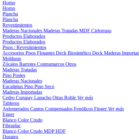
Horno
Horno
Plancha
Plancha
Revestimientos
Maderas Nacionales
Maderas Tratadas
MDF
Cielorraso
Productos Elaborados
Productos Elaborados
Pisos / Revestimientos
Accesorios Pisos Flotantes
Deck Biosintético
Deck Maderas Importa
Molduras
Zócalos
Barrotes
Contramarcos
Otros
Maderas Tratadas
Pino
Postes
Maderas Nacionales
Eucaliptus
Pino
Pino Seco
Maderas Importadas
Cedro
Curupay
Lapacho
Otras
Roble
Ver más
Tableros
Aglomerados
Cantos
Compensados
Fenólicos
Finger
Ver más
Egger
Blanco
Color
Crudo
Fibraplac
Blanco
Color
Crudo
MDP
HDF
Duratex