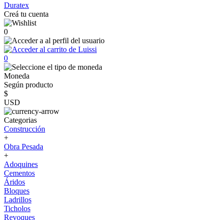
Duratex
Creá tu cuenta
0
0
Moneda
Según producto
$
USD
Categorias
Construcción
+
Obra Pesada
+
Adoquines
Cementos
Áridos
Bloques
Ladrillos
Ticholos
Revoques