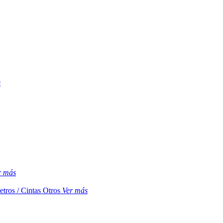
s
r más
etros / Cintas
Otros
Ver más