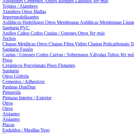
Adoquines
Cementos
Áridos
Bloques
Ladrillos
Ver más
Tejidos / Alambres
Alambres
Otros
Mallas
Impermeabilizantes
Asfálticos
Hidrófugos
Otros
Membranas Asfálticas
Membranas Líqui
Sanitaria PVC
Anillos
Caños
Codos
Cuplas / Uniones
Otros
Ver más
Techos
Chapas Metálicas
Otros
Chapas Fibra Vidrio
Chapas Policarbonato
T
Sanitaria Fusión
Cuplas / Uniones
Codos
Curvas / Sobrepasos
Válvulas
Tubos
Ver má
Pisos
Cerámicos
Porcelanato
Pisos Flotantes
Sanitaria
Otros
Grifería
Cementos / Adhesivos
Pastinas
DunDun
Pinturería
Pinturas Interior / Exterior
Otros
Otros
Aislantes
Aislantes
Placas
Enduídos / Masillas
Yeso