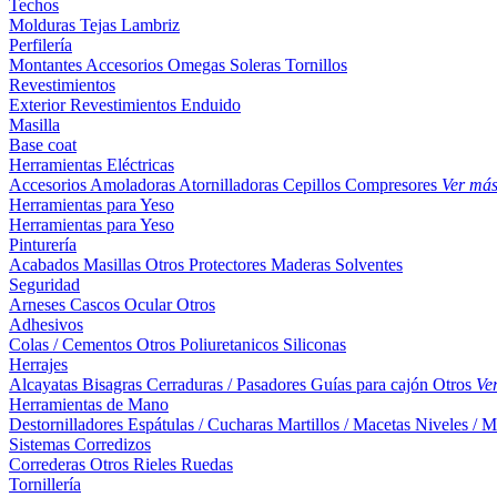
Techos
Molduras
Tejas
Lambriz
Perfilería
Montantes
Accesorios
Omegas
Soleras
Tornillos
Revestimientos
Exterior
Revestimientos
Enduido
Masilla
Base coat
Herramientas Eléctricas
Accesorios
Amoladoras
Atornilladoras
Cepillos
Compresores
Ver má
Herramientas para Yeso
Herramientas para Yeso
Pinturería
Acabados
Masillas
Otros
Protectores Maderas
Solventes
Seguridad
Arneses
Cascos
Ocular
Otros
Adhesivos
Colas / Cementos
Otros
Poliuretanicos
Siliconas
Herrajes
Alcayatas
Bisagras
Cerraduras / Pasadores
Guías para cajón
Otros
Ve
Herramientas de Mano
Destornilladores
Espátulas / Cucharas
Martillos / Macetas
Niveles / M
Sistemas Corredizos
Correderas
Otros
Rieles
Ruedas
Tornillería