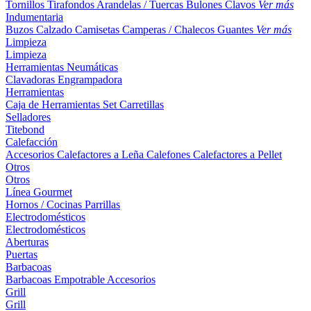
Tornillos
Tirafondos
Arandelas / Tuercas
Bulones
Clavos
Ver más
Indumentaria
Buzos
Calzado
Camisetas
Camperas / Chalecos
Guantes
Ver más
Limpieza
Limpieza
Herramientas Neumáticas
Clavadoras
Engrampadora
Herramientas
Caja de Herramientas
Set
Carretillas
Selladores
Titebond
Calefacción
Accesorios
Calefactores a Leña
Calefones
Calefactores a Pellet
Otros
Otros
Línea Gourmet
Hornos / Cocinas
Parrillas
Electrodomésticos
Electrodomésticos
Aberturas
Puertas
Barbacoas
Barbacoas
Empotrable
Accesorios
Grill
Grill