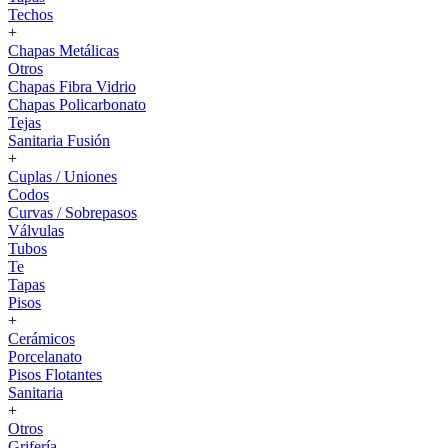
Techos
+
Chapas Metálicas
Otros
Chapas Fibra Vidrio
Chapas Policarbonato
Tejas
Sanitaria Fusión
+
Cuplas / Uniones
Codos
Curvas / Sobrepasos
Válvulas
Tubos
Te
Tapas
Pisos
+
Cerámicos
Porcelanato
Pisos Flotantes
Sanitaria
+
Otros
Grifería