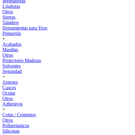
Ingletadoras
Lijadoras
Otros
Sierras
Taladros
Herramientas para Yeso
Pinturería
+
Acabados
Masillas
Otros
Protectores Maderas
Solventes
Seguridad
+
Arneses
Cascos
Ocular
Otros
Adhesivos
+
Colas / Cementos
Otros
Poliuretanicos
Siliconas