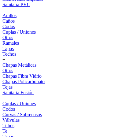
Sanitaria PVC
+
Anillos
Caños
Codos
Cuplas / Uniones
Otros
Ramales
Tapas
Techos
+
Chapas Metálicas
Otros
Chapas Fibra Vidrio
Chapas Policarbonato
Tejas
Sanitaria Fusión
+
Cuplas / Uniones
Codos
Curvas / Sobrepasos
Válvulas
Tubos
Te
Tapas