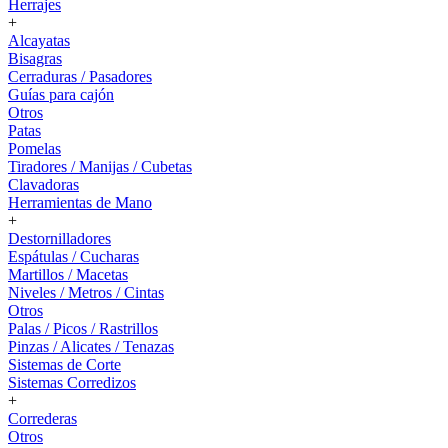
Herrajes
+
Alcayatas
Bisagras
Cerraduras / Pasadores
Guías para cajón
Otros
Patas
Pomelas
Tiradores / Manijas / Cubetas
Clavadoras
Herramientas de Mano
+
Destornilladores
Espátulas / Cucharas
Martillos / Macetas
Niveles / Metros / Cintas
Otros
Palas / Picos / Rastrillos
Pinzas / Alicates / Tenazas
Sistemas de Corte
Sistemas Corredizos
+
Correderas
Otros