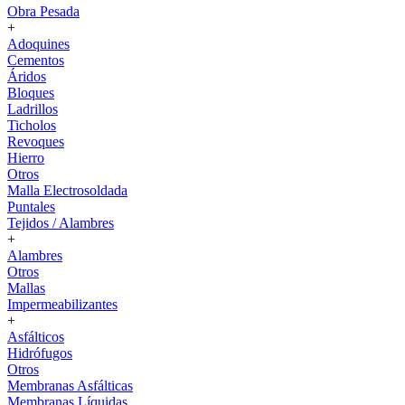
Obra Pesada
+
Adoquines
Cementos
Áridos
Bloques
Ladrillos
Ticholos
Revoques
Hierro
Otros
Malla Electrosoldada
Puntales
Tejidos / Alambres
+
Alambres
Otros
Mallas
Impermeabilizantes
+
Asfálticos
Hidrófugos
Otros
Membranas Asfálticas
Membranas Líquidas