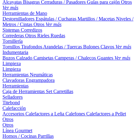
Alcayatas
Bisagras
Cerraduras / Pasadores
Guías para cajón
Otros
Ver más
Herramientas de Mano
Destornilladores
Espátulas / Cucharas
Martillos / Macetas
Niveles /
Metros / Cintas
Otros
Ver más
Sistemas Corredizos
Correderas
Otros
Rieles
Ruedas
Tornillería
Tornillos
Tirafondos
Arandelas / Tuercas
Bulones
Clavos
Ver más
Indumentaria
Buzos
Calzado
Camisetas
Camperas / Chalecos
Guantes
Ver más
Limpieza
Limpieza
Herramientas Neumáticas
Clavadoras
Engrampadora
Herramientas
Caja de Herramientas
Set
Carretillas
Selladores
Titebond
Calefacción
Accesorios
Calefactores a Leña
Calefones
Calefactores a Pellet
Otros
Otros
Línea Gourmet
Hornos / Cocinas
Parrillas