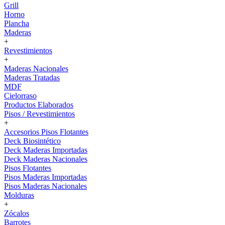
Grill
Horno
Plancha
Maderas
+
Revestimientos
+
Maderas Nacionales
Maderas Tratadas
MDF
Cielorraso
Productos Elaborados
Pisos / Revestimientos
+
Accesorios Pisos Flotantes
Deck Biosintético
Deck Maderas Importadas
Deck Maderas Nacionales
Pisos Flotantes
Pisos Maderas Importadas
Pisos Maderas Nacionales
Molduras
+
Zócalos
Barrotes