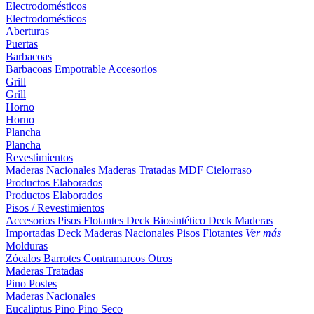
Electrodomésticos
Electrodomésticos
Aberturas
Puertas
Barbacoas
Barbacoas
Empotrable
Accesorios
Grill
Grill
Horno
Horno
Plancha
Plancha
Revestimientos
Maderas Nacionales
Maderas Tratadas
MDF
Cielorraso
Productos Elaborados
Productos Elaborados
Pisos / Revestimientos
Accesorios Pisos Flotantes
Deck Biosintético
Deck Maderas
Importadas
Deck Maderas Nacionales
Pisos Flotantes
Ver más
Molduras
Zócalos
Barrotes
Contramarcos
Otros
Maderas Tratadas
Pino
Postes
Maderas Nacionales
Eucaliptus
Pino
Pino Seco