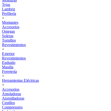
Molduras
Tejas
Lambriz
Perfilería
+
Montantes
Accesorios
Omegas
Soleras
Tornillos
Revestimientos
+
Exterior
Revestimientos
Enduido
Masilla
Ferretería
+
Herramientas Eléctricas
+
Accesorios
Amoladoras
Atornilladoras
Cepillos
Compresores