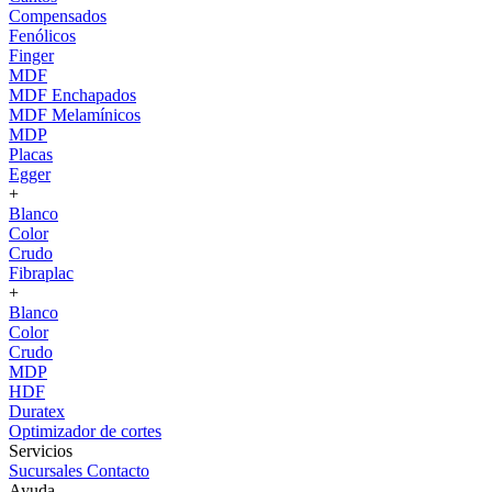
Compensados
Fenólicos
Finger
MDF
MDF Enchapados
MDF Melamínicos
MDP
Placas
Egger
+
Blanco
Color
Crudo
Fibraplac
+
Blanco
Color
Crudo
MDP
HDF
Duratex
Optimizador de cortes
Servicios
Sucursales
Contacto
Ayuda