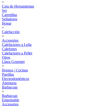
+
Caja de Herramientas
Set
Carretillas
Selladores
Hogar
+
Calefacción
+
Accesorios
Calefactores a Leña
Calefones
Calefactores a Pellet
Otros
Línea Gourmet
+
Hornos / Cocinas
Parrillas
Electrodomésticos
Aberturas
Barbacoas
+
Barbacoas
Empotrable
Accesorios