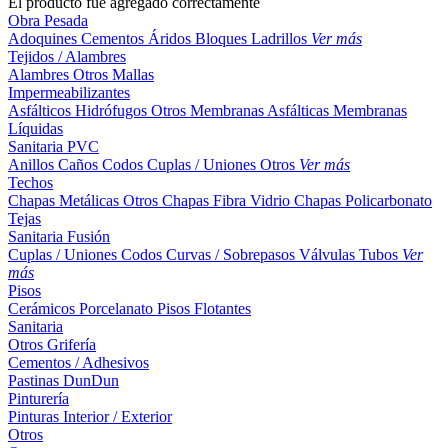
El producto fue agregado correctamente
Obra Pesada
Adoquines
Cementos
Áridos
Bloques
Ladrillos
Ver más
Tejidos / Alambres
Alambres
Otros
Mallas
Impermeabilizantes
Asfálticos
Hidrófugos
Otros
Membranas Asfálticas
Membranas
Líquidas
Sanitaria PVC
Anillos
Caños
Codos
Cuplas / Uniones
Otros
Ver más
Techos
Chapas Metálicas
Otros
Chapas Fibra Vidrio
Chapas Policarbonato
Tejas
Sanitaria Fusión
Cuplas / Uniones
Codos
Curvas / Sobrepasos
Válvulas
Tubos
Ver
más
Pisos
Cerámicos
Porcelanato
Pisos Flotantes
Sanitaria
Otros
Grifería
Cementos / Adhesivos
Pastinas
DunDun
Pinturería
Pinturas Interior / Exterior
Otros