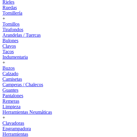
Rieles
Ruedas
Tornillería
+
Tornillos
Tirafondos
Arandelas / Tuercas
Bulones
Clavos
Tacos
Indumentaria
+
Buzos
Calzado
Camisetas
Camperas / Chalecos
Guantes
Pantalones
Remeras
Limpieza
Herramientas Neumáticas
+
Clavadoras
Engrampadora
Herramientas