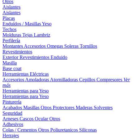
Otros
Aislantes
Aislantes
Placas
Enduídos / Masillas
Yeso
Techos
Molduras
Tejas
Lambriz
Perfilería
Montantes
Accesorios
Omegas
Soleras
Tornillos
Revestimientos
Exterior
Revestimientos
Enduido
Masilla
Base coat
Herramientas Eléctricas
Accesorios
Amoladoras
Atornilladoras
Cepillos
Compresores
Ver
más
Herramientas para Yeso
Herramientas para Yeso
Pinturería
Acabados
Masillas
Otros
Protectores Maderas
Solventes
Seguridad
Arneses
Cascos
Ocular
Otros
Adhesivos
Colas / Cementos
Otros
Poliuretanicos
Siliconas
Herrajes