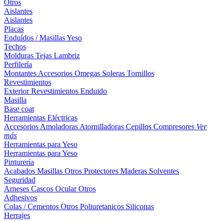
Otros
Aislantes
Aislantes
Placas
Enduídos / Masillas
Yeso
Techos
Molduras
Tejas
Lambriz
Perfilería
Montantes
Accesorios
Omegas
Soleras
Tornillos
Revestimientos
Exterior
Revestimientos
Enduido
Masilla
Base coat
Herramientas Eléctricas
Accesorios
Amoladoras
Atornilladoras
Cepillos
Compresores
Ver
más
Herramientas para Yeso
Herramientas para Yeso
Pinturería
Acabados
Masillas
Otros
Protectores Maderas
Solventes
Seguridad
Arneses
Cascos
Ocular
Otros
Adhesivos
Colas / Cementos
Otros
Poliuretanicos
Siliconas
Herrajes