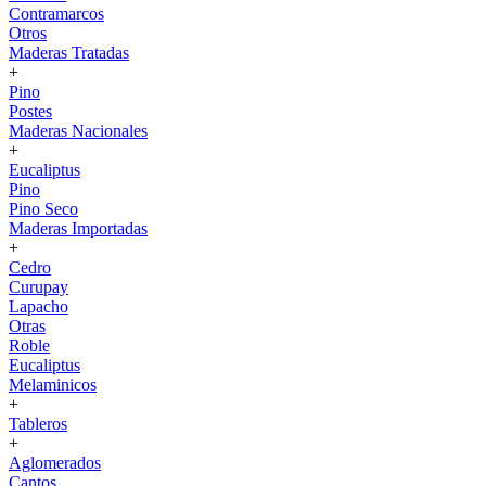
Contramarcos
Otros
Maderas Tratadas
+
Pino
Postes
Maderas Nacionales
+
Eucaliptus
Pino
Pino Seco
Maderas Importadas
+
Cedro
Curupay
Lapacho
Otras
Roble
Eucaliptus
Melaminicos
+
Tableros
+
Aglomerados
Cantos