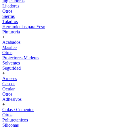
Ingletadoras
Lijadoras
Otros
Sierras
Taladros
Herramientas para Yeso
Pinturería
+
Acabados
Masillas
Otros
Protectores Maderas
Solventes
Seguridad
+
Arneses
Cascos
Ocular
Otros
Adhesivos
+
Colas / Cementos
Otros
Poliuretanicos
Siliconas