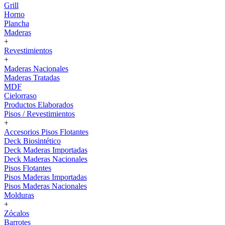
Grill
Horno
Plancha
Maderas
+
Revestimientos
+
Maderas Nacionales
Maderas Tratadas
MDF
Cielorraso
Productos Elaborados
Pisos / Revestimientos
+
Accesorios Pisos Flotantes
Deck Biosintético
Deck Maderas Importadas
Deck Maderas Nacionales
Pisos Flotantes
Pisos Maderas Importadas
Pisos Maderas Nacionales
Molduras
+
Zócalos
Barrotes