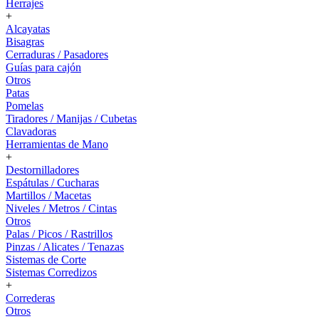
Herrajes
+
Alcayatas
Bisagras
Cerraduras / Pasadores
Guías para cajón
Otros
Patas
Pomelas
Tiradores / Manijas / Cubetas
Clavadoras
Herramientas de Mano
+
Destornilladores
Espátulas / Cucharas
Martillos / Macetas
Niveles / Metros / Cintas
Otros
Palas / Picos / Rastrillos
Pinzas / Alicates / Tenazas
Sistemas de Corte
Sistemas Corredizos
+
Correderas
Otros