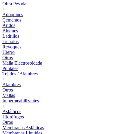
Obra Pesada
+
Adoquines
Cementos
Áridos
Bloques
Ladrillos
Ticholos
Revoques
Hierro
Otros
Malla Electrosoldada
Puntales
Tejidos / Alambres
+
Alambres
Otros
Mallas
Impermeabilizantes
+
Asfálticos
Hidrófugos
Otros
Membranas Asfálticas
Membranas Líquidas