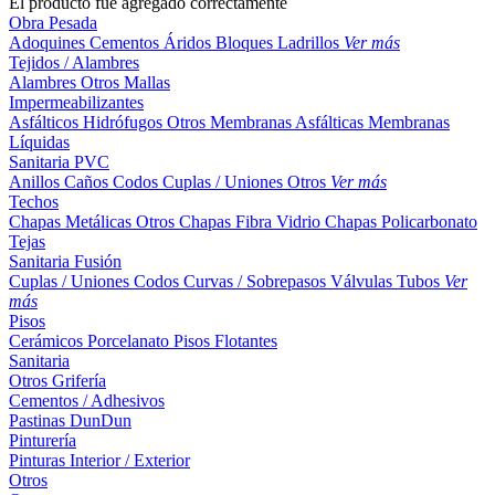
El producto fue agregado correctamente
Obra Pesada
Adoquines
Cementos
Áridos
Bloques
Ladrillos
Ver más
Tejidos / Alambres
Alambres
Otros
Mallas
Impermeabilizantes
Asfálticos
Hidrófugos
Otros
Membranas Asfálticas
Membranas
Líquidas
Sanitaria PVC
Anillos
Caños
Codos
Cuplas / Uniones
Otros
Ver más
Techos
Chapas Metálicas
Otros
Chapas Fibra Vidrio
Chapas Policarbonato
Tejas
Sanitaria Fusión
Cuplas / Uniones
Codos
Curvas / Sobrepasos
Válvulas
Tubos
Ver
más
Pisos
Cerámicos
Porcelanato
Pisos Flotantes
Sanitaria
Otros
Grifería
Cementos / Adhesivos
Pastinas
DunDun
Pinturería
Pinturas Interior / Exterior
Otros