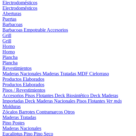
Electrodomésticos
Electrodomésticos
Aberturas
Puertas
Barbacoas
Barbacoas
Empotrable
Accesorios
Grill
Grill
Horno
Horno
Plancha
Plancha
Revestimientos
Maderas Nacionales
Maderas Tratadas
MDF
Cielorraso
Productos Elaborados
Productos Elaborados
Pisos / Revestimientos
Accesorios Pisos Flotantes
Deck Biosintético
Deck Maderas
Importadas
Deck Maderas Nacionales
Pisos Flotantes
Ver más
Molduras
Zócalos
Barrotes
Contramarcos
Otros
Maderas Tratadas
Pino
Postes
Maderas Nacionales
Eucaliptus
Pino
Pino Seco