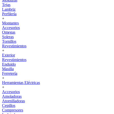
Molduras
Tejas
Lambriz
Perfilería
+
Montantes
Accesorios
Omegas
Soleras
Tornillos
Revestimientos
+
Exterior
Revestimientos
Enduido
Masilla
Ferretería
+
Herramientas Eléctricas
+
Accesorios
Amoladoras
Atornilladoras
Cepillos
Compresores