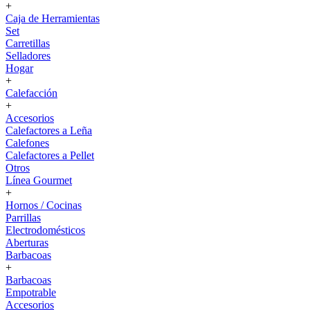
+
Caja de Herramientas
Set
Carretillas
Selladores
Hogar
+
Calefacción
+
Accesorios
Calefactores a Leña
Calefones
Calefactores a Pellet
Otros
Línea Gourmet
+
Hornos / Cocinas
Parrillas
Electrodomésticos
Aberturas
Barbacoas
+
Barbacoas
Empotrable
Accesorios