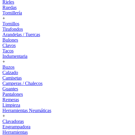
Rieles
Ruedas
Tornillería
+
Tornillos
Tirafondos
Arandelas / Tuercas
Bulones
Clavos
Tacos
Indumentaria
+
Buzos
Calzado
Camisetas
Camperas / Chalecos
Guantes
Pantalones
Remeras
Limpieza
Herramientas Neumáticas
+
Clavadoras
Engrampadora
Herramientas