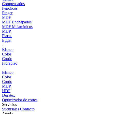
Compensados
Fenólicos
Finger
MDF
MDF Enchapados
MDF Melamínicos
MDP
Placas
Egger
+
Blanco
Color
Crudo
Fibraplac
+
Blanco
Color
Crudo
MDP
HDF
Duratex
Optimizador de cortes
Servicios
Sucursales
Contacto
Ayuda