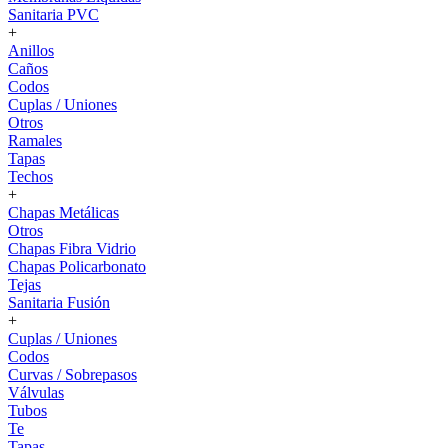
Sanitaria PVC
+
Anillos
Caños
Codos
Cuplas / Uniones
Otros
Ramales
Tapas
Techos
+
Chapas Metálicas
Otros
Chapas Fibra Vidrio
Chapas Policarbonato
Tejas
Sanitaria Fusión
+
Cuplas / Uniones
Codos
Curvas / Sobrepasos
Válvulas
Tubos
Te
Tapas