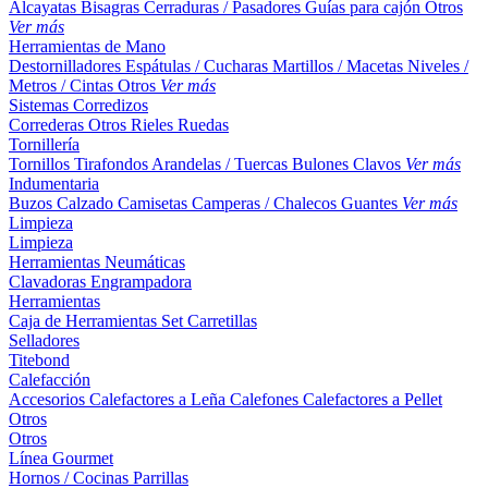
Alcayatas
Bisagras
Cerraduras / Pasadores
Guías para cajón
Otros
Ver más
Herramientas de Mano
Destornilladores
Espátulas / Cucharas
Martillos / Macetas
Niveles /
Metros / Cintas
Otros
Ver más
Sistemas Corredizos
Correderas
Otros
Rieles
Ruedas
Tornillería
Tornillos
Tirafondos
Arandelas / Tuercas
Bulones
Clavos
Ver más
Indumentaria
Buzos
Calzado
Camisetas
Camperas / Chalecos
Guantes
Ver más
Limpieza
Limpieza
Herramientas Neumáticas
Clavadoras
Engrampadora
Herramientas
Caja de Herramientas
Set
Carretillas
Selladores
Titebond
Calefacción
Accesorios
Calefactores a Leña
Calefones
Calefactores a Pellet
Otros
Otros
Línea Gourmet
Hornos / Cocinas
Parrillas