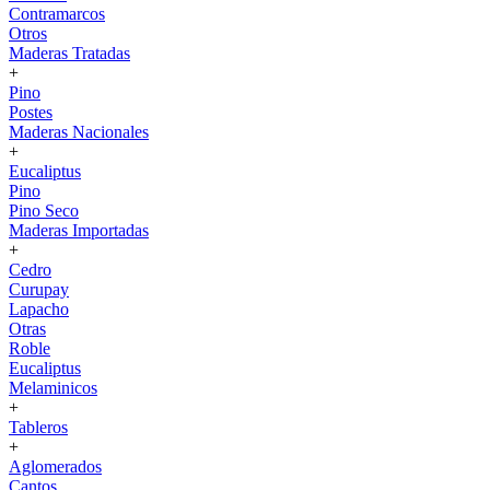
Contramarcos
Otros
Maderas Tratadas
+
Pino
Postes
Maderas Nacionales
+
Eucaliptus
Pino
Pino Seco
Maderas Importadas
+
Cedro
Curupay
Lapacho
Otras
Roble
Eucaliptus
Melaminicos
+
Tableros
+
Aglomerados
Cantos