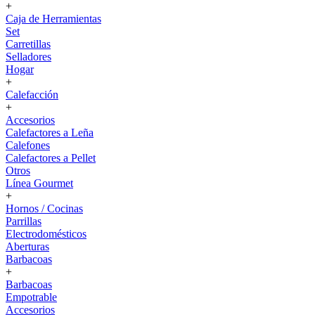
+
Caja de Herramientas
Set
Carretillas
Selladores
Hogar
+
Calefacción
+
Accesorios
Calefactores a Leña
Calefones
Calefactores a Pellet
Otros
Línea Gourmet
+
Hornos / Cocinas
Parrillas
Electrodomésticos
Aberturas
Barbacoas
+
Barbacoas
Empotrable
Accesorios