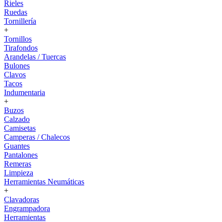
Rieles
Ruedas
Tornillería
+
Tornillos
Tirafondos
Arandelas / Tuercas
Bulones
Clavos
Tacos
Indumentaria
+
Buzos
Calzado
Camisetas
Camperas / Chalecos
Guantes
Pantalones
Remeras
Limpieza
Herramientas Neumáticas
+
Clavadoras
Engrampadora
Herramientas