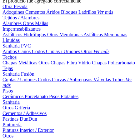
El producto fue agregado correctamente
Obra Pesada
Adoquines
Cementos
Áridos
Bloques
Ladrillos
Ver más
Tejidos / Alambres
Alambres
Otros
Mallas
Impermeabilizantes
Asfálticos
Hidrófugos
Otros
Membranas Asfálticas
Membranas
Líquidas
Sanitaria PVC
Anillos
Caños
Codos
Cuplas / Uniones
Otros
Ver más
Techos
Chapas Metálicas
Otros
Chapas Fibra Vidrio
Chapas Policarbonato
Tejas
Sanitaria Fusión
Cuplas / Uniones
Codos
Curvas / Sobrepasos
Válvulas
Tubos
Ver
más
Pisos
Cerámicos
Porcelanato
Pisos Flotantes
Sanitaria
Otros
Grifería
Cementos / Adhesivos
Pastinas
DunDun
Pinturería
Pinturas Interior / Exterior
Otros