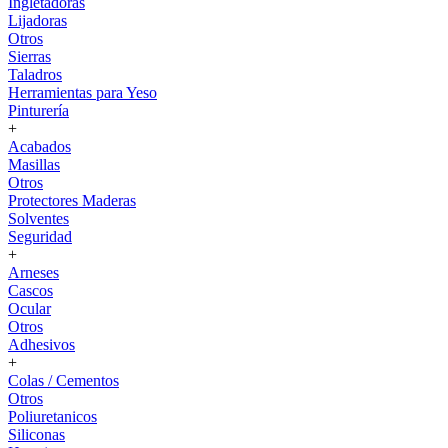
Ingletadoras
Lijadoras
Otros
Sierras
Taladros
Herramientas para Yeso
Pinturería
+
Acabados
Masillas
Otros
Protectores Maderas
Solventes
Seguridad
+
Arneses
Cascos
Ocular
Otros
Adhesivos
+
Colas / Cementos
Otros
Poliuretanicos
Siliconas