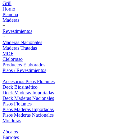
Grill
Horno
Plancha
Maderas
+
Revestimientos
+
Maderas Nacionales
Maderas Tratadas
MDF
Cielorraso
Productos Elaborados
Pisos / Revestimientos
+
Accesorios Pisos Flotantes
Deck Biosintético
Deck Maderas Importadas
Deck Maderas Nacionales
Pisos Flotantes
Pisos Maderas Importadas
Pisos Maderas Nacionales
Molduras
+
Zócalos
Barrotes