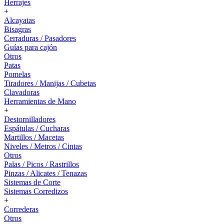
Herrajes
+
Alcayatas
Bisagras
Cerraduras / Pasadores
Guías para cajón
Otros
Patas
Pomelas
Tiradores / Manijas / Cubetas
Clavadoras
Herramientas de Mano
+
Destornilladores
Espátulas / Cucharas
Martillos / Macetas
Niveles / Metros / Cintas
Otros
Palas / Picos / Rastrillos
Pinzas / Alicates / Tenazas
Sistemas de Corte
Sistemas Corredizos
+
Correderas
Otros