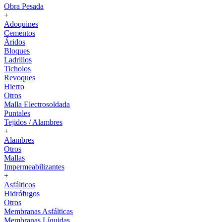
Obra Pesada
+
Adoquines
Cementos
Áridos
Bloques
Ladrillos
Ticholos
Revoques
Hierro
Otros
Malla Electrosoldada
Puntales
Tejidos / Alambres
+
Alambres
Otros
Mallas
Impermeabilizantes
+
Asfálticos
Hidrófugos
Otros
Membranas Asfálticas
Membranas Líquidas