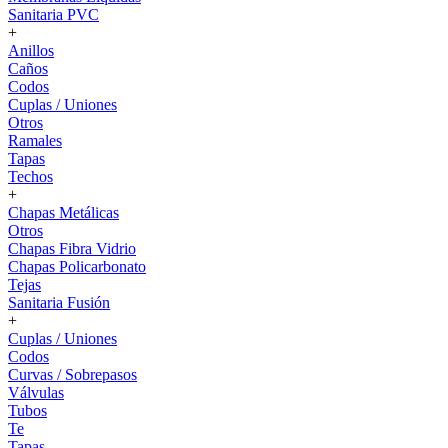
Sanitaria PVC
+
Anillos
Caños
Codos
Cuplas / Uniones
Otros
Ramales
Tapas
Techos
+
Chapas Metálicas
Otros
Chapas Fibra Vidrio
Chapas Policarbonato
Tejas
Sanitaria Fusión
+
Cuplas / Uniones
Codos
Curvas / Sobrepasos
Válvulas
Tubos
Te
Tapas