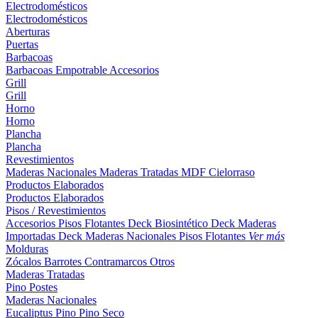
Electrodomésticos
Electrodomésticos
Aberturas
Puertas
Barbacoas
Barbacoas
Empotrable
Accesorios
Grill
Grill
Horno
Horno
Plancha
Plancha
Revestimientos
Maderas Nacionales
Maderas Tratadas
MDF
Cielorraso
Productos Elaborados
Productos Elaborados
Pisos / Revestimientos
Accesorios Pisos Flotantes
Deck Biosintético
Deck Maderas
Importadas
Deck Maderas Nacionales
Pisos Flotantes
Ver más
Molduras
Zócalos
Barrotes
Contramarcos
Otros
Maderas Tratadas
Pino
Postes
Maderas Nacionales
Eucaliptus
Pino
Pino Seco