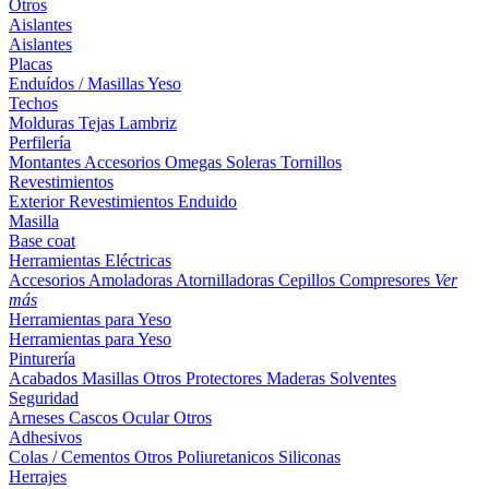
Otros
Aislantes
Aislantes
Placas
Enduídos / Masillas
Yeso
Techos
Molduras
Tejas
Lambriz
Perfilería
Montantes
Accesorios
Omegas
Soleras
Tornillos
Revestimientos
Exterior
Revestimientos
Enduido
Masilla
Base coat
Herramientas Eléctricas
Accesorios
Amoladoras
Atornilladoras
Cepillos
Compresores
Ver
más
Herramientas para Yeso
Herramientas para Yeso
Pinturería
Acabados
Masillas
Otros
Protectores Maderas
Solventes
Seguridad
Arneses
Cascos
Ocular
Otros
Adhesivos
Colas / Cementos
Otros
Poliuretanicos
Siliconas
Herrajes