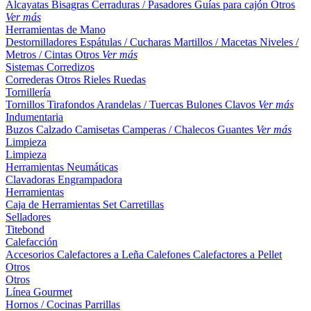
Alcayatas
Bisagras
Cerraduras / Pasadores
Guías para cajón
Otros
Ver más
Herramientas de Mano
Destornilladores
Espátulas / Cucharas
Martillos / Macetas
Niveles /
Metros / Cintas
Otros
Ver más
Sistemas Corredizos
Correderas
Otros
Rieles
Ruedas
Tornillería
Tornillos
Tirafondos
Arandelas / Tuercas
Bulones
Clavos
Ver más
Indumentaria
Buzos
Calzado
Camisetas
Camperas / Chalecos
Guantes
Ver más
Limpieza
Limpieza
Herramientas Neumáticas
Clavadoras
Engrampadora
Herramientas
Caja de Herramientas
Set
Carretillas
Selladores
Titebond
Calefacción
Accesorios
Calefactores a Leña
Calefones
Calefactores a Pellet
Otros
Otros
Línea Gourmet
Hornos / Cocinas
Parrillas