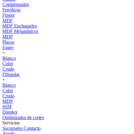
Compensados
Fenólicos
Finger
MDF
MDF Enchapados
MDF Melamínicos
MDP
Placas
Egger
+
Blanco
Color
Crudo
Fibraplac
+
Blanco
Color
Crudo
MDP
HDF
Duratex
Optimizador de cortes
Servicios
Sucursales
Contacto
Ayuda