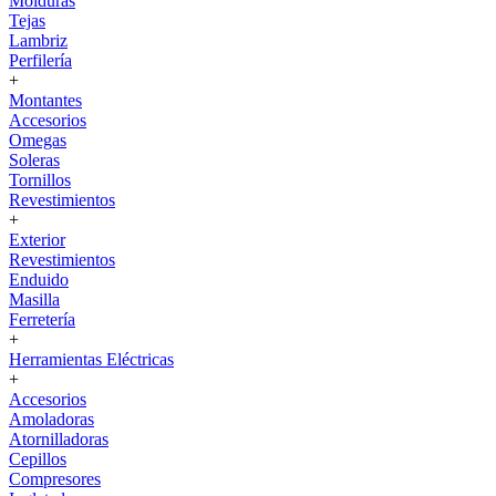
Molduras
Tejas
Lambriz
Perfilería
+
Montantes
Accesorios
Omegas
Soleras
Tornillos
Revestimientos
+
Exterior
Revestimientos
Enduido
Masilla
Ferretería
+
Herramientas Eléctricas
+
Accesorios
Amoladoras
Atornilladoras
Cepillos
Compresores