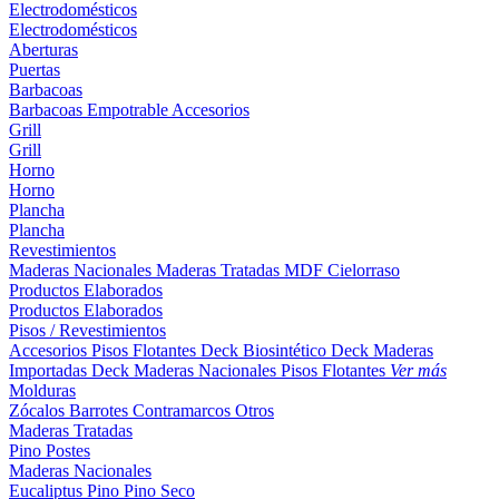
Electrodomésticos
Electrodomésticos
Aberturas
Puertas
Barbacoas
Barbacoas
Empotrable
Accesorios
Grill
Grill
Horno
Horno
Plancha
Plancha
Revestimientos
Maderas Nacionales
Maderas Tratadas
MDF
Cielorraso
Productos Elaborados
Productos Elaborados
Pisos / Revestimientos
Accesorios Pisos Flotantes
Deck Biosintético
Deck Maderas
Importadas
Deck Maderas Nacionales
Pisos Flotantes
Ver más
Molduras
Zócalos
Barrotes
Contramarcos
Otros
Maderas Tratadas
Pino
Postes
Maderas Nacionales
Eucaliptus
Pino
Pino Seco