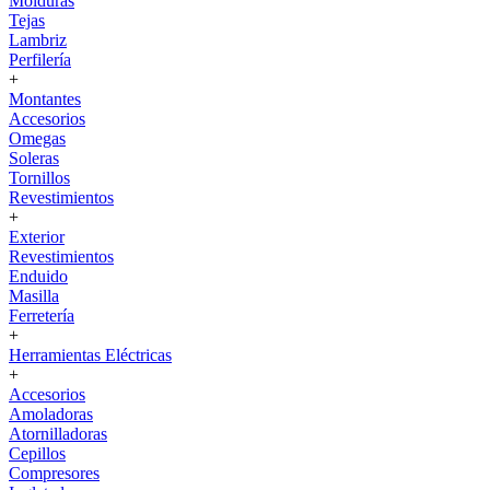
Molduras
Tejas
Lambriz
Perfilería
+
Montantes
Accesorios
Omegas
Soleras
Tornillos
Revestimientos
+
Exterior
Revestimientos
Enduido
Masilla
Ferretería
+
Herramientas Eléctricas
+
Accesorios
Amoladoras
Atornilladoras
Cepillos
Compresores