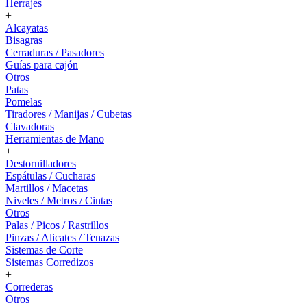
Herrajes
+
Alcayatas
Bisagras
Cerraduras / Pasadores
Guías para cajón
Otros
Patas
Pomelas
Tiradores / Manijas / Cubetas
Clavadoras
Herramientas de Mano
+
Destornilladores
Espátulas / Cucharas
Martillos / Macetas
Niveles / Metros / Cintas
Otros
Palas / Picos / Rastrillos
Pinzas / Alicates / Tenazas
Sistemas de Corte
Sistemas Corredizos
+
Correderas
Otros