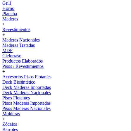
Grill
Horno
Plancha
Maderas
+
Revestimientos
+
Maderas Nacionales
Maderas Tratadas
MDF
Cielorraso
Productos Elaborados
Pisos / Revestimientos
+
Accesorios Pisos Flotantes
Deck Biosintético
Deck Maderas Importadas
Deck Maderas Nacionales
Pisos Flotantes
Pisos Maderas Importadas
Pisos Maderas Nacionales
Molduras
+
Zócalos
Barrotes