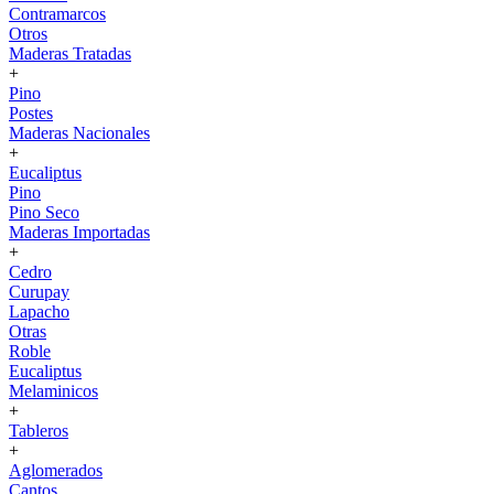
Contramarcos
Otros
Maderas Tratadas
+
Pino
Postes
Maderas Nacionales
+
Eucaliptus
Pino
Pino Seco
Maderas Importadas
+
Cedro
Curupay
Lapacho
Otras
Roble
Eucaliptus
Melaminicos
+
Tableros
+
Aglomerados
Cantos