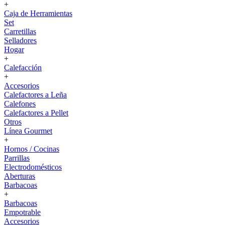
+
Caja de Herramientas
Set
Carretillas
Selladores
Hogar
+
Calefacción
+
Accesorios
Calefactores a Leña
Calefones
Calefactores a Pellet
Otros
Línea Gourmet
+
Hornos / Cocinas
Parrillas
Electrodomésticos
Aberturas
Barbacoas
+
Barbacoas
Empotrable
Accesorios