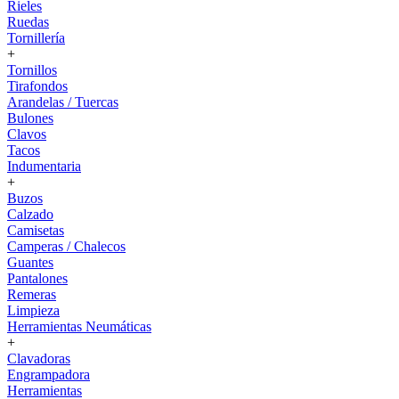
Rieles
Ruedas
Tornillería
+
Tornillos
Tirafondos
Arandelas / Tuercas
Bulones
Clavos
Tacos
Indumentaria
+
Buzos
Calzado
Camisetas
Camperas / Chalecos
Guantes
Pantalones
Remeras
Limpieza
Herramientas Neumáticas
+
Clavadoras
Engrampadora
Herramientas