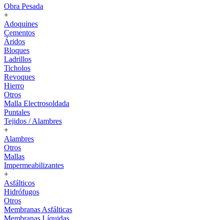
Obra Pesada
+
Adoquines
Cementos
Áridos
Bloques
Ladrillos
Ticholos
Revoques
Hierro
Otros
Malla Electrosoldada
Puntales
Tejidos / Alambres
+
Alambres
Otros
Mallas
Impermeabilizantes
+
Asfálticos
Hidrófugos
Otros
Membranas Asfálticas
Membranas Líquidas