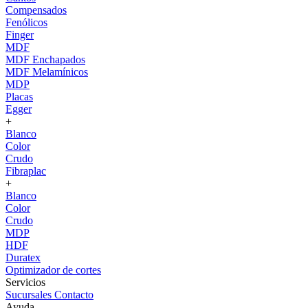
Compensados
Fenólicos
Finger
MDF
MDF Enchapados
MDF Melamínicos
MDP
Placas
Egger
+
Blanco
Color
Crudo
Fibraplac
+
Blanco
Color
Crudo
MDP
HDF
Duratex
Optimizador de cortes
Servicios
Sucursales
Contacto
Ayuda