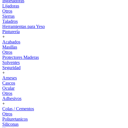
Ingletadoras
Lijadoras
Otros
Sierras
Taladros
Herramientas para Yeso
Pinturería
+
Acabados
Masillas
Otros
Protectores Maderas
Solventes
Seguridad
+
Arneses
Cascos
Ocular
Otros
Adhesivos
+
Colas / Cementos
Otros
Poliuretanicos
Siliconas