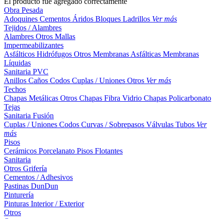
El producto fue agregado correctamente
Obra Pesada
Adoquines
Cementos
Áridos
Bloques
Ladrillos
Ver más
Tejidos / Alambres
Alambres
Otros
Mallas
Impermeabilizantes
Asfálticos
Hidrófugos
Otros
Membranas Asfálticas
Membranas
Líquidas
Sanitaria PVC
Anillos
Caños
Codos
Cuplas / Uniones
Otros
Ver más
Techos
Chapas Metálicas
Otros
Chapas Fibra Vidrio
Chapas Policarbonato
Tejas
Sanitaria Fusión
Cuplas / Uniones
Codos
Curvas / Sobrepasos
Válvulas
Tubos
Ver
más
Pisos
Cerámicos
Porcelanato
Pisos Flotantes
Sanitaria
Otros
Grifería
Cementos / Adhesivos
Pastinas
DunDun
Pinturería
Pinturas Interior / Exterior
Otros