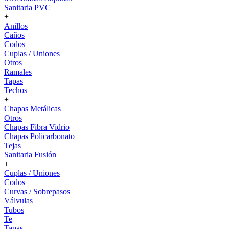
Sanitaria PVC
+
Anillos
Caños
Codos
Cuplas / Uniones
Otros
Ramales
Tapas
Techos
+
Chapas Metálicas
Otros
Chapas Fibra Vidrio
Chapas Policarbonato
Tejas
Sanitaria Fusión
+
Cuplas / Uniones
Codos
Curvas / Sobrepasos
Válvulas
Tubos
Te
Tapas