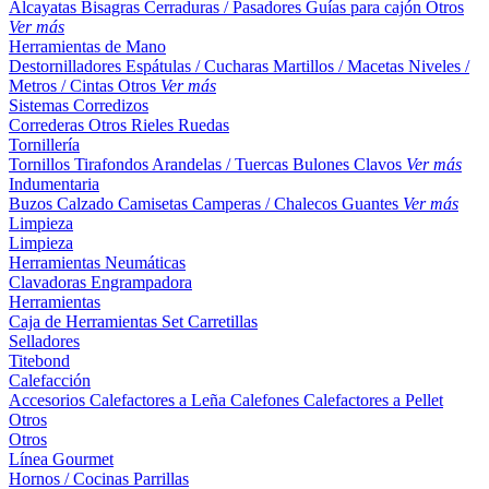
Alcayatas
Bisagras
Cerraduras / Pasadores
Guías para cajón
Otros
Ver más
Herramientas de Mano
Destornilladores
Espátulas / Cucharas
Martillos / Macetas
Niveles /
Metros / Cintas
Otros
Ver más
Sistemas Corredizos
Correderas
Otros
Rieles
Ruedas
Tornillería
Tornillos
Tirafondos
Arandelas / Tuercas
Bulones
Clavos
Ver más
Indumentaria
Buzos
Calzado
Camisetas
Camperas / Chalecos
Guantes
Ver más
Limpieza
Limpieza
Herramientas Neumáticas
Clavadoras
Engrampadora
Herramientas
Caja de Herramientas
Set
Carretillas
Selladores
Titebond
Calefacción
Accesorios
Calefactores a Leña
Calefones
Calefactores a Pellet
Otros
Otros
Línea Gourmet
Hornos / Cocinas
Parrillas