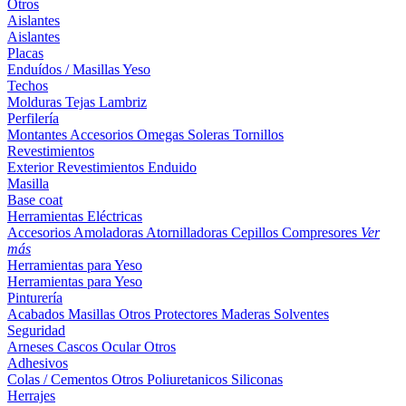
Otros
Aislantes
Aislantes
Placas
Enduídos / Masillas
Yeso
Techos
Molduras
Tejas
Lambriz
Perfilería
Montantes
Accesorios
Omegas
Soleras
Tornillos
Revestimientos
Exterior
Revestimientos
Enduido
Masilla
Base coat
Herramientas Eléctricas
Accesorios
Amoladoras
Atornilladoras
Cepillos
Compresores
Ver
más
Herramientas para Yeso
Herramientas para Yeso
Pinturería
Acabados
Masillas
Otros
Protectores Maderas
Solventes
Seguridad
Arneses
Cascos
Ocular
Otros
Adhesivos
Colas / Cementos
Otros
Poliuretanicos
Siliconas
Herrajes