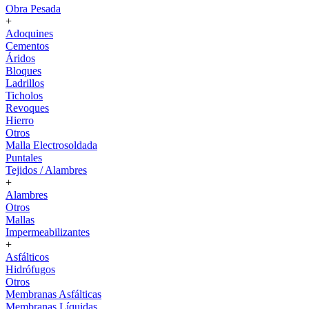
Obra Pesada
+
Adoquines
Cementos
Áridos
Bloques
Ladrillos
Ticholos
Revoques
Hierro
Otros
Malla Electrosoldada
Puntales
Tejidos / Alambres
+
Alambres
Otros
Mallas
Impermeabilizantes
+
Asfálticos
Hidrófugos
Otros
Membranas Asfálticas
Membranas Líquidas