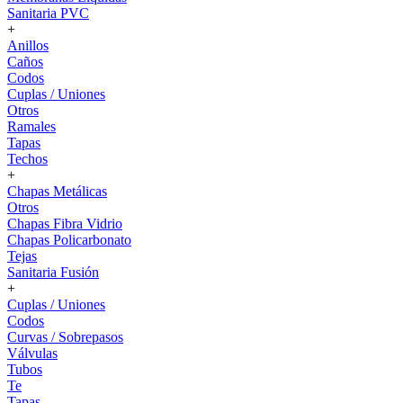
Sanitaria PVC
+
Anillos
Caños
Codos
Cuplas / Uniones
Otros
Ramales
Tapas
Techos
+
Chapas Metálicas
Otros
Chapas Fibra Vidrio
Chapas Policarbonato
Tejas
Sanitaria Fusión
+
Cuplas / Uniones
Codos
Curvas / Sobrepasos
Válvulas
Tubos
Te
Tapas