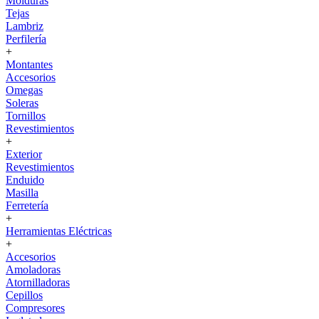
Molduras
Tejas
Lambriz
Perfilería
+
Montantes
Accesorios
Omegas
Soleras
Tornillos
Revestimientos
+
Exterior
Revestimientos
Enduido
Masilla
Ferretería
+
Herramientas Eléctricas
+
Accesorios
Amoladoras
Atornilladoras
Cepillos
Compresores