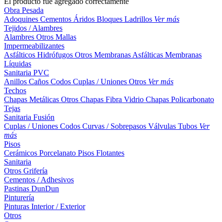
El producto fue agregado correctamente
Obra Pesada
Adoquines
Cementos
Áridos
Bloques
Ladrillos
Ver más
Tejidos / Alambres
Alambres
Otros
Mallas
Impermeabilizantes
Asfálticos
Hidrófugos
Otros
Membranas Asfálticas
Membranas
Líquidas
Sanitaria PVC
Anillos
Caños
Codos
Cuplas / Uniones
Otros
Ver más
Techos
Chapas Metálicas
Otros
Chapas Fibra Vidrio
Chapas Policarbonato
Tejas
Sanitaria Fusión
Cuplas / Uniones
Codos
Curvas / Sobrepasos
Válvulas
Tubos
Ver
más
Pisos
Cerámicos
Porcelanato
Pisos Flotantes
Sanitaria
Otros
Grifería
Cementos / Adhesivos
Pastinas
DunDun
Pinturería
Pinturas Interior / Exterior
Otros