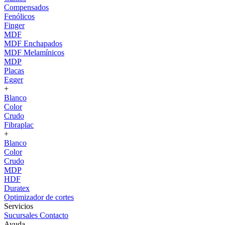
Compensados
Fenólicos
Finger
MDF
MDF Enchapados
MDF Melamínicos
MDP
Placas
Egger
+
Blanco
Color
Crudo
Fibraplac
+
Blanco
Color
Crudo
MDP
HDF
Duratex
Optimizador de cortes
Servicios
Sucursales
Contacto
Ayuda