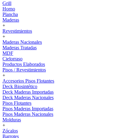
Grill
Horno
Plancha
Maderas
+
Revestimientos
+
Maderas Nacionales
Maderas Tratadas
MDF
Cielorraso
Productos Elaborados
Pisos / Revestimientos
+
Accesorios Pisos Flotantes
Deck Biosintético
Deck Maderas Importadas
Deck Maderas Nacionales
Pisos Flotantes
Pisos Maderas Importadas
Pisos Maderas Nacionales
Molduras
+
Zócalos
Barrotes