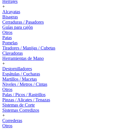
Herrajes
+
Alcayatas
Bisagras
Cerraduras / Pasadores
Guías para cajón
Otros
Patas
Pomelas
Tiradores / Manijas / Cubetas
Clavadoras
Herramientas de Mano
+
Destornilladores
Espátulas / Cucharas
Martillos / Macetas
Niveles / Metros / Cintas
Otros
Palas / Picos / Rastrillos
Pinzas / Alicates / Tenazas
Sistemas de Corte
Sistemas Corredizos
+
Correderas
Otros