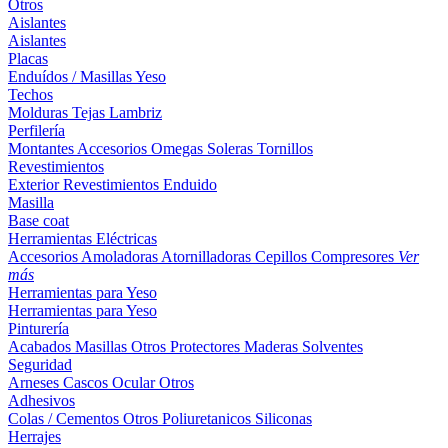
Otros
Aislantes
Aislantes
Placas
Enduídos / Masillas
Yeso
Techos
Molduras
Tejas
Lambriz
Perfilería
Montantes
Accesorios
Omegas
Soleras
Tornillos
Revestimientos
Exterior
Revestimientos
Enduido
Masilla
Base coat
Herramientas Eléctricas
Accesorios
Amoladoras
Atornilladoras
Cepillos
Compresores
Ver
más
Herramientas para Yeso
Herramientas para Yeso
Pinturería
Acabados
Masillas
Otros
Protectores Maderas
Solventes
Seguridad
Arneses
Cascos
Ocular
Otros
Adhesivos
Colas / Cementos
Otros
Poliuretanicos
Siliconas
Herrajes