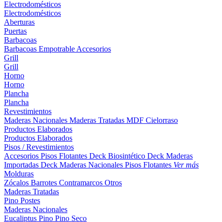
Electrodomésticos
Electrodomésticos
Aberturas
Puertas
Barbacoas
Barbacoas
Empotrable
Accesorios
Grill
Grill
Horno
Horno
Plancha
Plancha
Revestimientos
Maderas Nacionales
Maderas Tratadas
MDF
Cielorraso
Productos Elaborados
Productos Elaborados
Pisos / Revestimientos
Accesorios Pisos Flotantes
Deck Biosintético
Deck Maderas
Importadas
Deck Maderas Nacionales
Pisos Flotantes
Ver más
Molduras
Zócalos
Barrotes
Contramarcos
Otros
Maderas Tratadas
Pino
Postes
Maderas Nacionales
Eucaliptus
Pino
Pino Seco