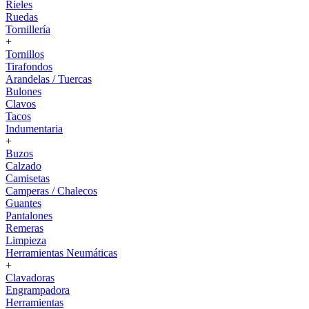
Rieles
Ruedas
Tornillería
+
Tornillos
Tirafondos
Arandelas / Tuercas
Bulones
Clavos
Tacos
Indumentaria
+
Buzos
Calzado
Camisetas
Camperas / Chalecos
Guantes
Pantalones
Remeras
Limpieza
Herramientas Neumáticas
+
Clavadoras
Engrampadora
Herramientas