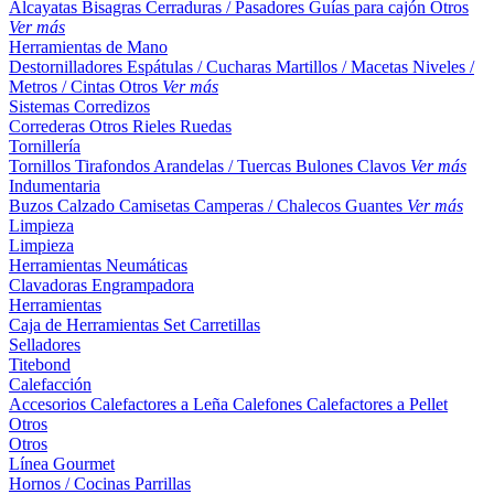
Alcayatas
Bisagras
Cerraduras / Pasadores
Guías para cajón
Otros
Ver más
Herramientas de Mano
Destornilladores
Espátulas / Cucharas
Martillos / Macetas
Niveles /
Metros / Cintas
Otros
Ver más
Sistemas Corredizos
Correderas
Otros
Rieles
Ruedas
Tornillería
Tornillos
Tirafondos
Arandelas / Tuercas
Bulones
Clavos
Ver más
Indumentaria
Buzos
Calzado
Camisetas
Camperas / Chalecos
Guantes
Ver más
Limpieza
Limpieza
Herramientas Neumáticas
Clavadoras
Engrampadora
Herramientas
Caja de Herramientas
Set
Carretillas
Selladores
Titebond
Calefacción
Accesorios
Calefactores a Leña
Calefones
Calefactores a Pellet
Otros
Otros
Línea Gourmet
Hornos / Cocinas
Parrillas