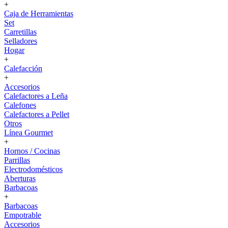
+
Caja de Herramientas
Set
Carretillas
Selladores
Hogar
+
Calefacción
+
Accesorios
Calefactores a Leña
Calefones
Calefactores a Pellet
Otros
Línea Gourmet
+
Hornos / Cocinas
Parrillas
Electrodomésticos
Aberturas
Barbacoas
+
Barbacoas
Empotrable
Accesorios