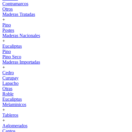
Contramarcos
Otros
Maderas Tratadas
+
Pino
Postes
Maderas Nacionales
+
Eucaliptus
Pino
Pino Seco
Maderas Importadas
+
Cedro
Curupay
Lapacho
Otras
Roble
Eucaliptus
Melaminicos
+
Tableros
+
Aglomerados
Cantos