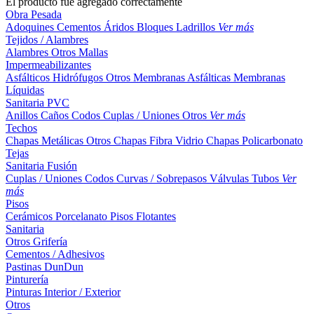
El producto fue agregado correctamente
Obra Pesada
Adoquines
Cementos
Áridos
Bloques
Ladrillos
Ver más
Tejidos / Alambres
Alambres
Otros
Mallas
Impermeabilizantes
Asfálticos
Hidrófugos
Otros
Membranas Asfálticas
Membranas
Líquidas
Sanitaria PVC
Anillos
Caños
Codos
Cuplas / Uniones
Otros
Ver más
Techos
Chapas Metálicas
Otros
Chapas Fibra Vidrio
Chapas Policarbonato
Tejas
Sanitaria Fusión
Cuplas / Uniones
Codos
Curvas / Sobrepasos
Válvulas
Tubos
Ver
más
Pisos
Cerámicos
Porcelanato
Pisos Flotantes
Sanitaria
Otros
Grifería
Cementos / Adhesivos
Pastinas
DunDun
Pinturería
Pinturas Interior / Exterior
Otros