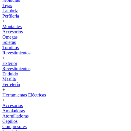
Molduras
Tejas
Lambriz
Perfilería
+
Montantes
Accesorios
Omegas
Soleras
Tornillos
Revestimientos
+
Exterior
Revestimientos
Enduido
Masilla
Ferretería
+
Herramientas Eléctricas
+
Accesorios
Amoladoras
Atornilladoras
Cepillos
Compresores