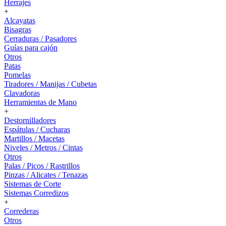
Herrajes
+
Alcayatas
Bisagras
Cerraduras / Pasadores
Guías para cajón
Otros
Patas
Pomelas
Tiradores / Manijas / Cubetas
Clavadoras
Herramientas de Mano
+
Destornilladores
Espátulas / Cucharas
Martillos / Macetas
Niveles / Metros / Cintas
Otros
Palas / Picos / Rastrillos
Pinzas / Alicates / Tenazas
Sistemas de Corte
Sistemas Corredizos
+
Correderas
Otros