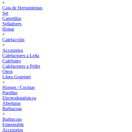
+
Caja de Herramientas
Set
Carretillas
Selladores
Hogar
+
Calefacción
+
Accesorios
Calefactores a Leña
Calefones
Calefactores a Pellet
Otros
Línea Gourmet
+
Hornos / Cocinas
Parrillas
Electrodomésticos
Aberturas
Barbacoas
+
Barbacoas
Empotrable
Accesorios