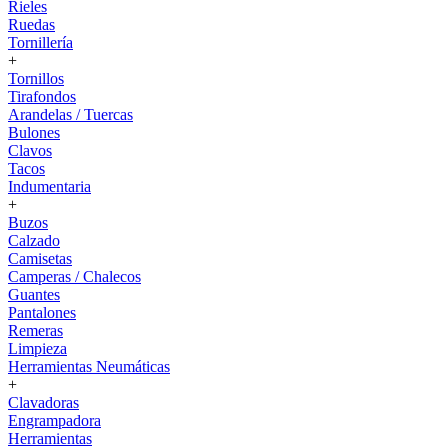
Rieles
Ruedas
Tornillería
+
Tornillos
Tirafondos
Arandelas / Tuercas
Bulones
Clavos
Tacos
Indumentaria
+
Buzos
Calzado
Camisetas
Camperas / Chalecos
Guantes
Pantalones
Remeras
Limpieza
Herramientas Neumáticas
+
Clavadoras
Engrampadora
Herramientas