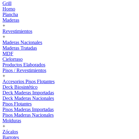
Grill
Horno
Plancha
Maderas
+
Revestimientos
+
Maderas Nacionales
Maderas Tratadas
MDF
Cielorraso
Productos Elaborados
Pisos / Revestimientos
+
Accesorios Pisos Flotantes
Deck Biosintético
Deck Maderas Importadas
Deck Maderas Nacionales
Pisos Flotantes
Pisos Maderas Importadas
Pisos Maderas Nacionales
Molduras
+
Zócalos
Barrotes