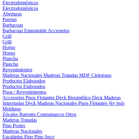
Electrodomésticos
Electrodomésticos
Aberturas
Puertas
Barbacoas
Barbacoas
Empotrable
Accesorios
Grill
Grill
Horno
Horno
Plancha
Plancha
Revestimientos
Maderas Nacionales
Maderas Tratadas
MDF
Cielorraso
Productos Elaborados
Productos Elaborados
Pisos / Revestimientos
Accesorios Pisos Flotantes
Deck Biosintético
Deck Maderas
Importadas
Deck Maderas Nacionales
Pisos Flotantes
Ver más
Molduras
Zócalos
Barrotes
Contramarcos
Otros
Maderas Tratadas
Pino
Postes
Maderas Nacionales
Eucaliptus
Pino
Pino Seco