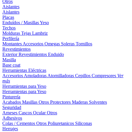
Otros
Aislantes
Aislantes
Placas
Enduídos / Masillas
Yeso
Techos
Molduras
Tejas
Lambriz
Perfilería
Montantes
Accesorios
Omegas
Soleras
Tornillos
Revestimientos
Exterior
Revestimientos
Enduido
Masilla
Base coat
Herramientas Eléctricas
Accesorios
Amoladoras
Atornilladoras
Cepillos
Compresores
Ver
más
Herramientas para Yeso
Herramientas para Yeso
Pinturería
Acabados
Masillas
Otros
Protectores Maderas
Solventes
Seguridad
Arneses
Cascos
Ocular
Otros
Adhesivos
Colas / Cementos
Otros
Poliuretanicos
Siliconas
Herrajes