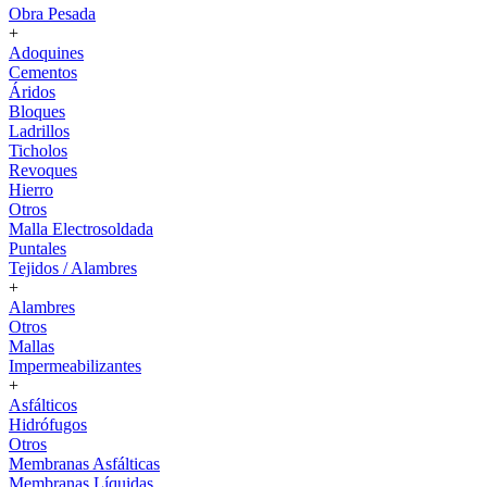
Obra Pesada
+
Adoquines
Cementos
Áridos
Bloques
Ladrillos
Ticholos
Revoques
Hierro
Otros
Malla Electrosoldada
Puntales
Tejidos / Alambres
+
Alambres
Otros
Mallas
Impermeabilizantes
+
Asfálticos
Hidrófugos
Otros
Membranas Asfálticas
Membranas Líquidas