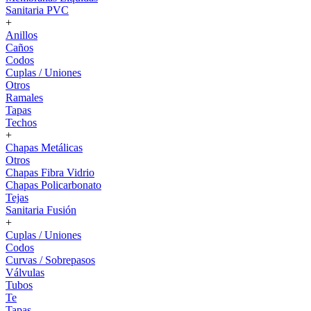
Sanitaria PVC
+
Anillos
Caños
Codos
Cuplas / Uniones
Otros
Ramales
Tapas
Techos
+
Chapas Metálicas
Otros
Chapas Fibra Vidrio
Chapas Policarbonato
Tejas
Sanitaria Fusión
+
Cuplas / Uniones
Codos
Curvas / Sobrepasos
Válvulas
Tubos
Te
Tapas