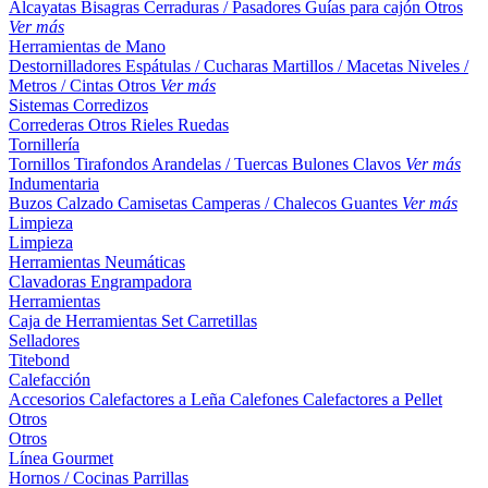
Alcayatas
Bisagras
Cerraduras / Pasadores
Guías para cajón
Otros
Ver más
Herramientas de Mano
Destornilladores
Espátulas / Cucharas
Martillos / Macetas
Niveles /
Metros / Cintas
Otros
Ver más
Sistemas Corredizos
Correderas
Otros
Rieles
Ruedas
Tornillería
Tornillos
Tirafondos
Arandelas / Tuercas
Bulones
Clavos
Ver más
Indumentaria
Buzos
Calzado
Camisetas
Camperas / Chalecos
Guantes
Ver más
Limpieza
Limpieza
Herramientas Neumáticas
Clavadoras
Engrampadora
Herramientas
Caja de Herramientas
Set
Carretillas
Selladores
Titebond
Calefacción
Accesorios
Calefactores a Leña
Calefones
Calefactores a Pellet
Otros
Otros
Línea Gourmet
Hornos / Cocinas
Parrillas