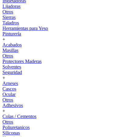
Ingletadoras
Lijadoras
Otros
Sierras
Taladros
Herramientas para Yeso
Pinturería
+
Acabados
Masillas
Otros
Protectores Maderas
Solventes
Seguridad
+
Arneses
Cascos
Ocular
Otros
Adhesivos
+
Colas / Cementos
Otros
Poliuretanicos
Siliconas