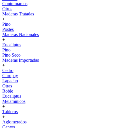
Contramarcos
Otros
Maderas Tratadas
+
Pino
Postes
Maderas Nacionales
+
Eucaliptus
Pino
Pino Seco
Maderas Importadas
+
Cedro
Curupay
Lapacho
Otras
Roble
Eucaliptus
Melaminicos
+
Tableros
+
Aglomerados
Cantos