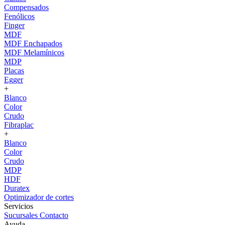
Compensados
Fenólicos
Finger
MDF
MDF Enchapados
MDF Melamínicos
MDP
Placas
Egger
+
Blanco
Color
Crudo
Fibraplac
+
Blanco
Color
Crudo
MDP
HDF
Duratex
Optimizador de cortes
Servicios
Sucursales
Contacto
Ayuda