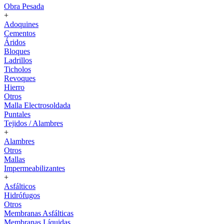
Obra Pesada
+
Adoquines
Cementos
Áridos
Bloques
Ladrillos
Ticholos
Revoques
Hierro
Otros
Malla Electrosoldada
Puntales
Tejidos / Alambres
+
Alambres
Otros
Mallas
Impermeabilizantes
+
Asfálticos
Hidrófugos
Otros
Membranas Asfálticas
Membranas Líquidas