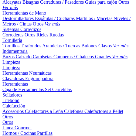
Alcayatas
Bisagras
Cerraduras / Pasadores
Guías para cajón
Otros
Ver más
Herramientas de Mano
Destornilladores
Espátulas / Cucharas
Martillos / Macetas
Niveles /
Metros / Cintas
Otros
Ver más
Sistemas Corredizos
Correderas
Otros
Rieles
Ruedas
Tornillería
Tornillos
Tirafondos
Arandelas / Tuercas
Bulones
Clavos
Ver más
Indumentaria
Buzos
Calzado
Camisetas
Camperas / Chalecos
Guantes
Ver más
Limpieza
Limpieza
Herramientas Neumáticas
Clavadoras
Engrampadora
Herramientas
Caja de Herramientas
Set
Carretillas
Selladores
Titebond
Calefacción
Accesorios
Calefactores a Leña
Calefones
Calefactores a Pellet
Otros
Otros
Línea Gourmet
Hornos / Cocinas
Parrillas