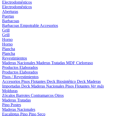
Electrodomésticos
Electrodomésticos
Aberturas
Puertas
Barbacoas
Barbacoas
Empotrable
Accesorios
Grill
Grill
Horno
Horno
Plancha
Plancha
Revestimientos
Maderas Nacionales
Maderas Tratadas
MDF
Cielorraso
Productos Elaborados
Productos Elaborados
Pisos / Revestimientos
Accesorios Pisos Flotantes
Deck Biosintético
Deck Maderas
Importadas
Deck Maderas Nacionales
Pisos Flotantes
Ver más
Molduras
Zócalos
Barrotes
Contramarcos
Otros
Maderas Tratadas
Pino
Postes
Maderas Nacionales
Eucaliptus
Pino
Pino Seco