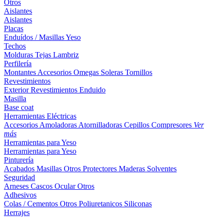
Otros
Aislantes
Aislantes
Placas
Enduídos / Masillas
Yeso
Techos
Molduras
Tejas
Lambriz
Perfilería
Montantes
Accesorios
Omegas
Soleras
Tornillos
Revestimientos
Exterior
Revestimientos
Enduido
Masilla
Base coat
Herramientas Eléctricas
Accesorios
Amoladoras
Atornilladoras
Cepillos
Compresores
Ver
más
Herramientas para Yeso
Herramientas para Yeso
Pinturería
Acabados
Masillas
Otros
Protectores Maderas
Solventes
Seguridad
Arneses
Cascos
Ocular
Otros
Adhesivos
Colas / Cementos
Otros
Poliuretanicos
Siliconas
Herrajes