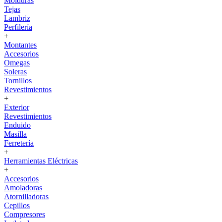
Molduras
Tejas
Lambriz
Perfilería
+
Montantes
Accesorios
Omegas
Soleras
Tornillos
Revestimientos
+
Exterior
Revestimientos
Enduido
Masilla
Ferretería
+
Herramientas Eléctricas
+
Accesorios
Amoladoras
Atornilladoras
Cepillos
Compresores