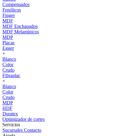
Compensados
Fenólicos
Finger
MDF
MDF Enchapados
MDF Melamínicos
MDP
Placas
Egger
+
Blanco
Color
Crudo
Fibraplac
+
Blanco
Color
Crudo
MDP
HDF
Duratex
Optimizador de cortes
Servicios
Sucursales
Contacto
Ayuda