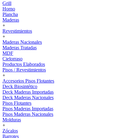
Grill
Horno
Plancha
Maderas
+
Revestimientos
+
Maderas Nacionales
Maderas Tratadas
MDF
Cielorraso
Productos Elaborados
Pisos / Revestimientos
+
Accesorios Pisos Flotantes
Deck Biosintético
Deck Maderas Importadas
Deck Maderas Nacionales
Pisos Flotantes
Pisos Maderas Importadas
Pisos Maderas Nacionales
Molduras
+
Zócalos
Barrotes