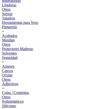
Ingletadoras
Lijadoras
Otros
Sierras
Taladros
Herramientas para Yeso
Pinturería
+
Acabados
Masillas
Otros
Protectores Maderas
Solventes
Seguridad
+
Arneses
Cascos
Ocular
Otros
Adhesivos
+
Colas / Cementos
Otros
Poliuretanicos
Siliconas