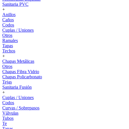
Sanitaria PVC
+
Anillos
Caños
Codos
Cuplas / Uniones
Otros
Ramales
Tapas
Techos
+
Chapas Metálicas
Otros
Chapas Fibra Vidrio
Chapas Policarbonato
Tejas
Sanitaria Fusión
+
Cuplas / Uniones
Codos
Curvas / Sobrepasos
Válvulas
Tubos
Te
Tapas