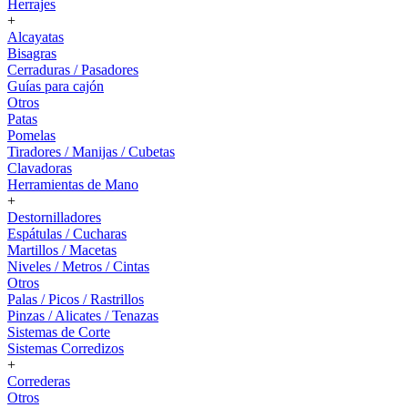
Herrajes
+
Alcayatas
Bisagras
Cerraduras / Pasadores
Guías para cajón
Otros
Patas
Pomelas
Tiradores / Manijas / Cubetas
Clavadoras
Herramientas de Mano
+
Destornilladores
Espátulas / Cucharas
Martillos / Macetas
Niveles / Metros / Cintas
Otros
Palas / Picos / Rastrillos
Pinzas / Alicates / Tenazas
Sistemas de Corte
Sistemas Corredizos
+
Correderas
Otros