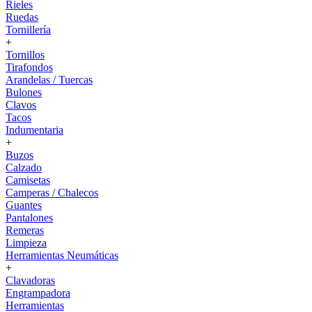
Rieles
Ruedas
Tornillería
+
Tornillos
Tirafondos
Arandelas / Tuercas
Bulones
Clavos
Tacos
Indumentaria
+
Buzos
Calzado
Camisetas
Camperas / Chalecos
Guantes
Pantalones
Remeras
Limpieza
Herramientas Neumáticas
+
Clavadoras
Engrampadora
Herramientas