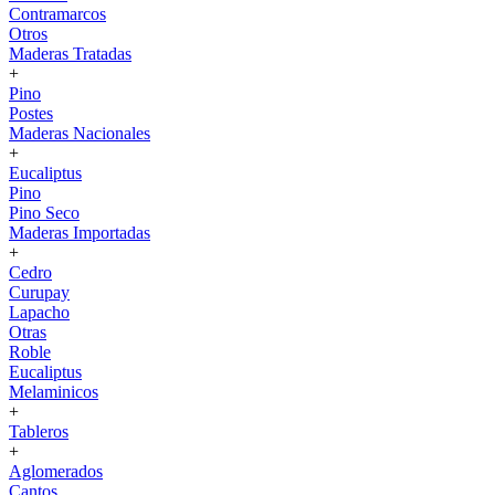
Contramarcos
Otros
Maderas Tratadas
+
Pino
Postes
Maderas Nacionales
+
Eucaliptus
Pino
Pino Seco
Maderas Importadas
+
Cedro
Curupay
Lapacho
Otras
Roble
Eucaliptus
Melaminicos
+
Tableros
+
Aglomerados
Cantos