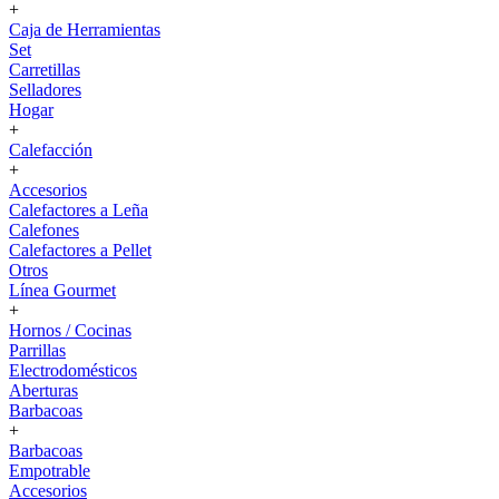
+
Caja de Herramientas
Set
Carretillas
Selladores
Hogar
+
Calefacción
+
Accesorios
Calefactores a Leña
Calefones
Calefactores a Pellet
Otros
Línea Gourmet
+
Hornos / Cocinas
Parrillas
Electrodomésticos
Aberturas
Barbacoas
+
Barbacoas
Empotrable
Accesorios