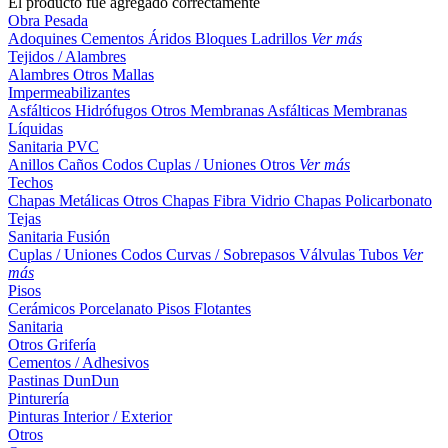
El producto fue agregado correctamente
Obra Pesada
Adoquines
Cementos
Áridos
Bloques
Ladrillos
Ver más
Tejidos / Alambres
Alambres
Otros
Mallas
Impermeabilizantes
Asfálticos
Hidrófugos
Otros
Membranas Asfálticas
Membranas
Líquidas
Sanitaria PVC
Anillos
Caños
Codos
Cuplas / Uniones
Otros
Ver más
Techos
Chapas Metálicas
Otros
Chapas Fibra Vidrio
Chapas Policarbonato
Tejas
Sanitaria Fusión
Cuplas / Uniones
Codos
Curvas / Sobrepasos
Válvulas
Tubos
Ver
más
Pisos
Cerámicos
Porcelanato
Pisos Flotantes
Sanitaria
Otros
Grifería
Cementos / Adhesivos
Pastinas
DunDun
Pinturería
Pinturas Interior / Exterior
Otros