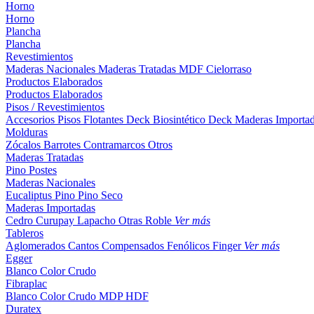
Horno
Horno
Plancha
Plancha
Revestimientos
Maderas Nacionales
Maderas Tratadas
MDF
Cielorraso
Productos Elaborados
Productos Elaborados
Pisos / Revestimientos
Accesorios Pisos Flotantes
Deck Biosintético
Deck Maderas Importa
Molduras
Zócalos
Barrotes
Contramarcos
Otros
Maderas Tratadas
Pino
Postes
Maderas Nacionales
Eucaliptus
Pino
Pino Seco
Maderas Importadas
Cedro
Curupay
Lapacho
Otras
Roble
Ver más
Tableros
Aglomerados
Cantos
Compensados
Fenólicos
Finger
Ver más
Egger
Blanco
Color
Crudo
Fibraplac
Blanco
Color
Crudo
MDP
HDF
Duratex