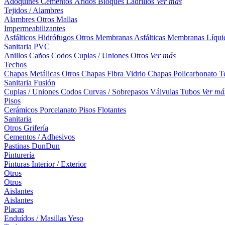
Adoquines
Cementos
Áridos
Bloques
Ladrillos
Ver más
Tejidos / Alambres
Alambres
Otros
Mallas
Impermeabilizantes
Asfálticos
Hidrófugos
Otros
Membranas Asfálticas
Membranas Líqui
Sanitaria PVC
Anillos
Caños
Codos
Cuplas / Uniones
Otros
Ver más
Techos
Chapas Metálicas
Otros
Chapas Fibra Vidrio
Chapas Policarbonato
T
Sanitaria Fusión
Cuplas / Uniones
Codos
Curvas / Sobrepasos
Válvulas
Tubos
Ver má
Pisos
Cerámicos
Porcelanato
Pisos Flotantes
Sanitaria
Otros
Grifería
Cementos / Adhesivos
Pastinas
DunDun
Pinturería
Pinturas Interior / Exterior
Otros
Otros
Aislantes
Aislantes
Placas
Enduídos / Masillas
Yeso