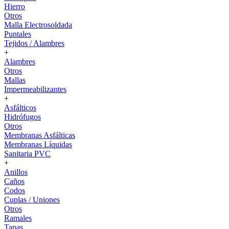
Hierro
Otros
Malla Electrosoldada
Puntales
Tejidos / Alambres
+
Alambres
Otros
Mallas
Impermeabilizantes
+
Asfálticos
Hidrófugos
Otros
Membranas Asfálticas
Membranas Líquidas
Sanitaria PVC
+
Anillos
Caños
Codos
Cuplas / Uniones
Otros
Ramales
Tapas