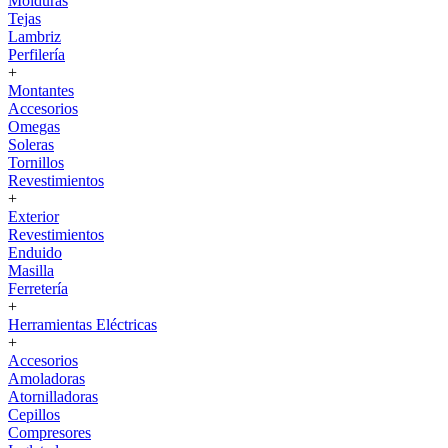
Molduras
Tejas
Lambriz
Perfilería
+
Montantes
Accesorios
Omegas
Soleras
Tornillos
Revestimientos
+
Exterior
Revestimientos
Enduido
Masilla
Ferretería
+
Herramientas Eléctricas
+
Accesorios
Amoladoras
Atornilladoras
Cepillos
Compresores