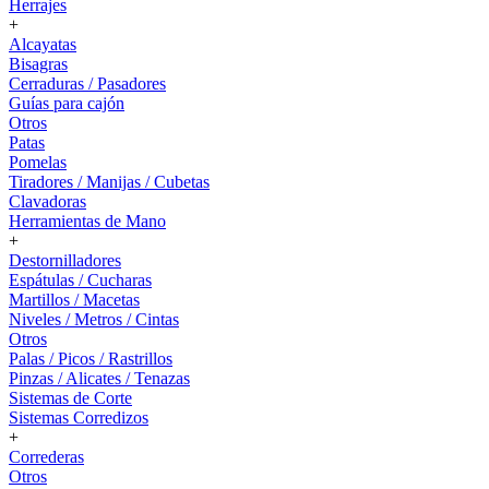
Herrajes
+
Alcayatas
Bisagras
Cerraduras / Pasadores
Guías para cajón
Otros
Patas
Pomelas
Tiradores / Manijas / Cubetas
Clavadoras
Herramientas de Mano
+
Destornilladores
Espátulas / Cucharas
Martillos / Macetas
Niveles / Metros / Cintas
Otros
Palas / Picos / Rastrillos
Pinzas / Alicates / Tenazas
Sistemas de Corte
Sistemas Corredizos
+
Correderas
Otros