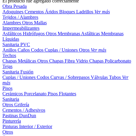
El producto fue agregado correctamente
Obra Pesada
Adoquines
Cementos
Áridos
Bloques
Ladrillos
Ver más
Tejidos / Alambres
Alambres
Otros
Mallas
Impermeabilizantes
Asfálticos
Hidrófugos
Otros
Membranas Asfálticas
Membranas
Líquidas
Sanitaria PVC
Anillos
Caños
Codos
Cuplas / Uniones
Otros
Ver más
Techos
Chapas Metálicas
Otros
Chapas Fibra Vidrio
Chapas Policarbonato
Tejas
Sanitaria Fusión
Cuplas / Uniones
Codos
Curvas / Sobrepasos
Válvulas
Tubos
Ver
más
Pisos
Cerámicos
Porcelanato
Pisos Flotantes
Sanitaria
Otros
Grifería
Cementos / Adhesivos
Pastinas
DunDun
Pinturería
Pinturas Interior / Exterior
Otros