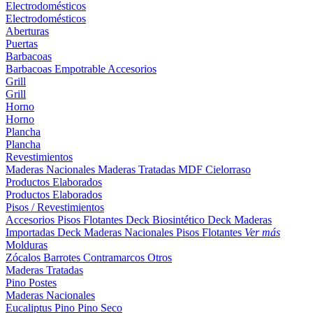
Electrodomésticos
Electrodomésticos
Aberturas
Puertas
Barbacoas
Barbacoas
Empotrable
Accesorios
Grill
Grill
Horno
Horno
Plancha
Plancha
Revestimientos
Maderas Nacionales
Maderas Tratadas
MDF
Cielorraso
Productos Elaborados
Productos Elaborados
Pisos / Revestimientos
Accesorios Pisos Flotantes
Deck Biosintético
Deck Maderas
Importadas
Deck Maderas Nacionales
Pisos Flotantes
Ver más
Molduras
Zócalos
Barrotes
Contramarcos
Otros
Maderas Tratadas
Pino
Postes
Maderas Nacionales
Eucaliptus
Pino
Pino Seco