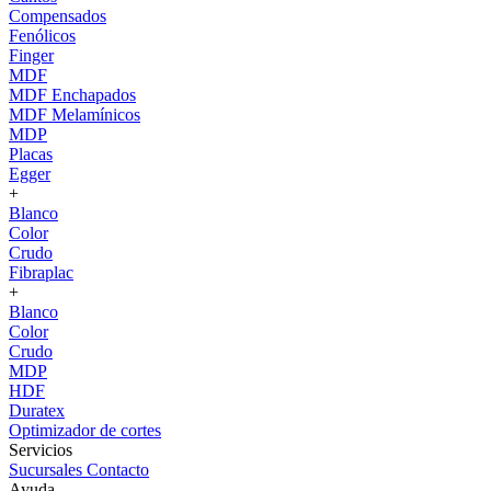
Compensados
Fenólicos
Finger
MDF
MDF Enchapados
MDF Melamínicos
MDP
Placas
Egger
+
Blanco
Color
Crudo
Fibraplac
+
Blanco
Color
Crudo
MDP
HDF
Duratex
Optimizador de cortes
Servicios
Sucursales
Contacto
Ayuda