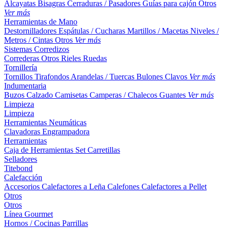
Alcayatas
Bisagras
Cerraduras / Pasadores
Guías para cajón
Otros
Ver más
Herramientas de Mano
Destornilladores
Espátulas / Cucharas
Martillos / Macetas
Niveles /
Metros / Cintas
Otros
Ver más
Sistemas Corredizos
Correderas
Otros
Rieles
Ruedas
Tornillería
Tornillos
Tirafondos
Arandelas / Tuercas
Bulones
Clavos
Ver más
Indumentaria
Buzos
Calzado
Camisetas
Camperas / Chalecos
Guantes
Ver más
Limpieza
Limpieza
Herramientas Neumáticas
Clavadoras
Engrampadora
Herramientas
Caja de Herramientas
Set
Carretillas
Selladores
Titebond
Calefacción
Accesorios
Calefactores a Leña
Calefones
Calefactores a Pellet
Otros
Otros
Línea Gourmet
Hornos / Cocinas
Parrillas