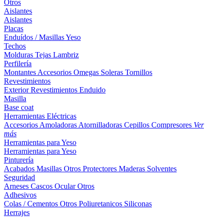
Otros
Aislantes
Aislantes
Placas
Enduídos / Masillas
Yeso
Techos
Molduras
Tejas
Lambriz
Perfilería
Montantes
Accesorios
Omegas
Soleras
Tornillos
Revestimientos
Exterior
Revestimientos
Enduido
Masilla
Base coat
Herramientas Eléctricas
Accesorios
Amoladoras
Atornilladoras
Cepillos
Compresores
Ver
más
Herramientas para Yeso
Herramientas para Yeso
Pinturería
Acabados
Masillas
Otros
Protectores Maderas
Solventes
Seguridad
Arneses
Cascos
Ocular
Otros
Adhesivos
Colas / Cementos
Otros
Poliuretanicos
Siliconas
Herrajes