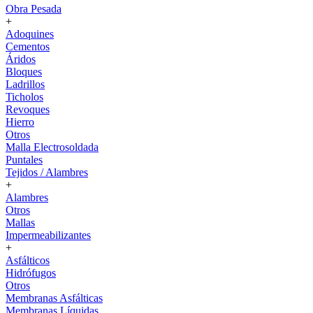
Obra Pesada
+
Adoquines
Cementos
Áridos
Bloques
Ladrillos
Ticholos
Revoques
Hierro
Otros
Malla Electrosoldada
Puntales
Tejidos / Alambres
+
Alambres
Otros
Mallas
Impermeabilizantes
+
Asfálticos
Hidrófugos
Otros
Membranas Asfálticas
Membranas Líquidas