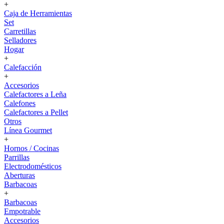
+
Caja de Herramientas
Set
Carretillas
Selladores
Hogar
+
Calefacción
+
Accesorios
Calefactores a Leña
Calefones
Calefactores a Pellet
Otros
Línea Gourmet
+
Hornos / Cocinas
Parrillas
Electrodomésticos
Aberturas
Barbacoas
+
Barbacoas
Empotrable
Accesorios