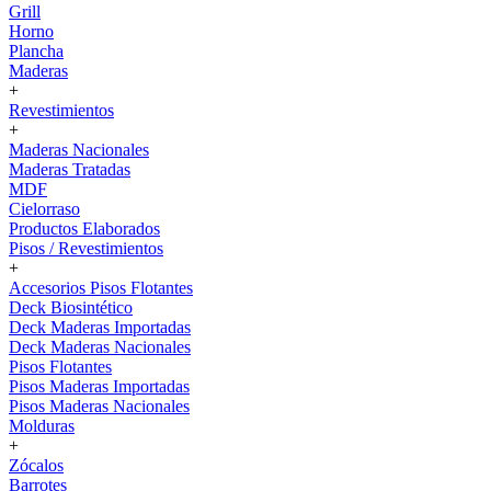
Grill
Horno
Plancha
Maderas
+
Revestimientos
+
Maderas Nacionales
Maderas Tratadas
MDF
Cielorraso
Productos Elaborados
Pisos / Revestimientos
+
Accesorios Pisos Flotantes
Deck Biosintético
Deck Maderas Importadas
Deck Maderas Nacionales
Pisos Flotantes
Pisos Maderas Importadas
Pisos Maderas Nacionales
Molduras
+
Zócalos
Barrotes