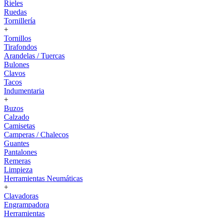
Rieles
Ruedas
Tornillería
+
Tornillos
Tirafondos
Arandelas / Tuercas
Bulones
Clavos
Tacos
Indumentaria
+
Buzos
Calzado
Camisetas
Camperas / Chalecos
Guantes
Pantalones
Remeras
Limpieza
Herramientas Neumáticas
+
Clavadoras
Engrampadora
Herramientas