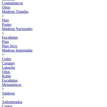
Contramarcos
Otros
Maderas Tratadas
+
Pino
Postes
Maderas Nacionales
+
Eucaliptus
Pino
Pino Seco
Maderas Importadas
+
Cedro
Curupay
Lapacho
Otras
Roble
Eucaliptus
Melaminicos
+
Tableros
+
Aglomerados
Cantos