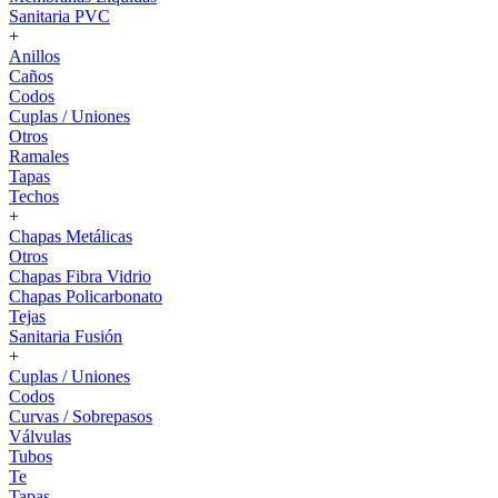
Sanitaria PVC
+
Anillos
Caños
Codos
Cuplas / Uniones
Otros
Ramales
Tapas
Techos
+
Chapas Metálicas
Otros
Chapas Fibra Vidrio
Chapas Policarbonato
Tejas
Sanitaria Fusión
+
Cuplas / Uniones
Codos
Curvas / Sobrepasos
Válvulas
Tubos
Te
Tapas