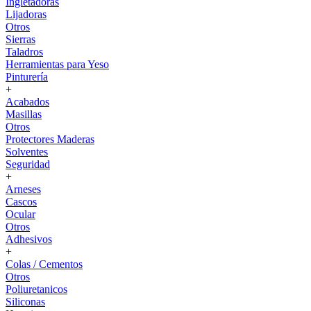
Ingletadoras
Lijadoras
Otros
Sierras
Taladros
Herramientas para Yeso
Pinturería
+
Acabados
Masillas
Otros
Protectores Maderas
Solventes
Seguridad
+
Arneses
Cascos
Ocular
Otros
Adhesivos
+
Colas / Cementos
Otros
Poliuretanicos
Siliconas