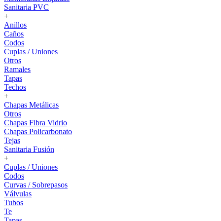
Sanitaria PVC
+
Anillos
Caños
Codos
Cuplas / Uniones
Otros
Ramales
Tapas
Techos
+
Chapas Metálicas
Otros
Chapas Fibra Vidrio
Chapas Policarbonato
Tejas
Sanitaria Fusión
+
Cuplas / Uniones
Codos
Curvas / Sobrepasos
Válvulas
Tubos
Te
Tapas