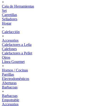
+
Caja de Herramientas
Set
Carretillas
Selladores
Hogar
+
Calefacción
+
Accesorios
Calefactores a Leña
Calefones
Calefactores a Pellet
Otros
Línea Gourmet
+
Hornos / Cocinas
Parrillas
Electrodomésticos
Aberturas
Barbacoas
+
Barbacoas
Empotrable
Accesorios