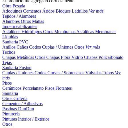
El producto fue agregado correctamente
Obra Pesada
Adoquines
Cementos
Áridos
Bloques
Ladrillos
Ver más
Tejidos / Alambres
Alambres
Otros
Mallas
Impermeabilizantes
Asfálticos
Hidrófugos
Otros
Membranas Asfálticas
Membranas
Líquidas
Sanitaria PVC
Anillos
Caños
Codos
Cuplas / Uniones
Otros
Ver más
Techos
Chapas Metálicas
Otros
Chapas Fibra Vidrio
Chapas Policarbonato
Tejas
Sanitaria Fusión
Cuplas / Uniones
Codos
Curvas / Sobrepasos
Válvulas
Tubos
Ver
más
Pisos
Cerámicos
Porcelanato
Pisos Flotantes
Sanitaria
Otros
Grifería
Cementos / Adhesivos
Pastinas
DunDun
Pinturería
Pinturas Interior / Exterior
Otros