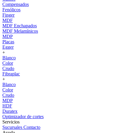
Compensados
Fenólicos
Finger
MDF
MDF Enchapados
MDF Melamínicos
MDP
Placas
Egger
+
Blanco
Color
Crudo
Fibraplac
+
Blanco
Color
Crudo
MDP
HDF
Duratex
Optimizador de cortes
Servicios
Sucursales
Contacto
Ayuda