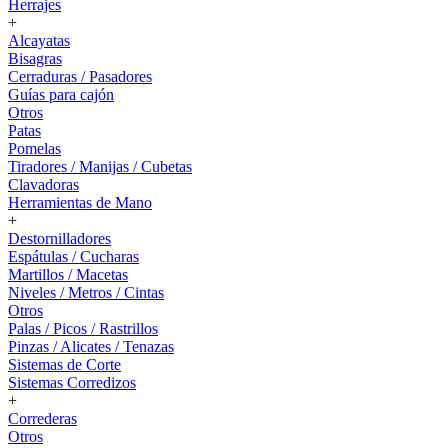
Herrajes
+
Alcayatas
Bisagras
Cerraduras / Pasadores
Guías para cajón
Otros
Patas
Pomelas
Tiradores / Manijas / Cubetas
Clavadoras
Herramientas de Mano
+
Destornilladores
Espátulas / Cucharas
Martillos / Macetas
Niveles / Metros / Cintas
Otros
Palas / Picos / Rastrillos
Pinzas / Alicates / Tenazas
Sistemas de Corte
Sistemas Corredizos
+
Correderas
Otros