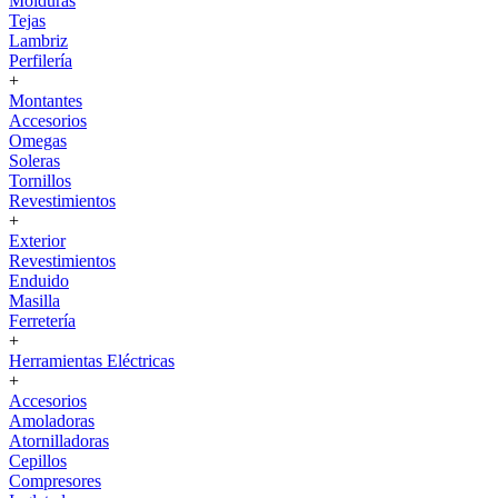
Molduras
Tejas
Lambriz
Perfilería
+
Montantes
Accesorios
Omegas
Soleras
Tornillos
Revestimientos
+
Exterior
Revestimientos
Enduido
Masilla
Ferretería
+
Herramientas Eléctricas
+
Accesorios
Amoladoras
Atornilladoras
Cepillos
Compresores