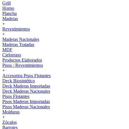
Grill
Horno
Plancha
Maderas
+
Revestimientos
+
Maderas Nacionales
Maderas Tratadas
MDF
Cielorraso
Productos Elaborados
Pisos / Revestimientos
+
Accesorios Pisos Flotantes
Deck Biosintético
Deck Maderas Importadas
Deck Maderas Nacionales
Pisos Flotantes
Pisos Maderas Importadas
Pisos Maderas Nacionales
Molduras
+
Zócalos
Barrotes