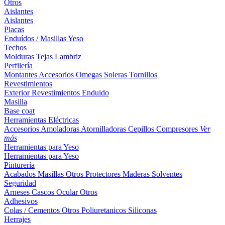
Otros
Aislantes
Aislantes
Placas
Enduídos / Masillas
Yeso
Techos
Molduras
Tejas
Lambriz
Perfilería
Montantes
Accesorios
Omegas
Soleras
Tornillos
Revestimientos
Exterior
Revestimientos
Enduido
Masilla
Base coat
Herramientas Eléctricas
Accesorios
Amoladoras
Atornilladoras
Cepillos
Compresores
Ver
más
Herramientas para Yeso
Herramientas para Yeso
Pinturería
Acabados
Masillas
Otros
Protectores Maderas
Solventes
Seguridad
Arneses
Cascos
Ocular
Otros
Adhesivos
Colas / Cementos
Otros
Poliuretanicos
Siliconas
Herrajes