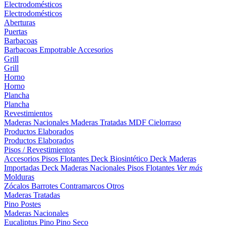
Electrodomésticos
Electrodomésticos
Aberturas
Puertas
Barbacoas
Barbacoas
Empotrable
Accesorios
Grill
Grill
Horno
Horno
Plancha
Plancha
Revestimientos
Maderas Nacionales
Maderas Tratadas
MDF
Cielorraso
Productos Elaborados
Productos Elaborados
Pisos / Revestimientos
Accesorios Pisos Flotantes
Deck Biosintético
Deck Maderas
Importadas
Deck Maderas Nacionales
Pisos Flotantes
Ver más
Molduras
Zócalos
Barrotes
Contramarcos
Otros
Maderas Tratadas
Pino
Postes
Maderas Nacionales
Eucaliptus
Pino
Pino Seco