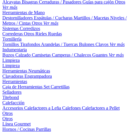
Alcayatas
Bisagras
Cerraduras / Pasadores
Guías para cajón
Otros
Ver más
Herramientas de Mano
Destornilladores
Espátulas / Cucharas
Martillos / Macetas
Niveles /
Metros / Cintas
Otros
Ver más
Sistemas Corredizos
Correderas
Otros
Rieles
Ruedas
Tornillería
Tornillos
Tirafondos
Arandelas / Tuercas
Bulones
Clavos
Ver más
Indumentaria
Buzos
Calzado
Camisetas
Camperas / Chalecos
Guantes
Ver más
Limpieza
Limpieza
Herramientas Neumáticas
Clavadoras
Engrampadora
Herramientas
Caja de Herramientas
Set
Carretillas
Selladores
Titebond
Calefacción
Accesorios
Calefactores a Leña
Calefones
Calefactores a Pellet
Otros
Otros
Línea Gourmet
Hornos / Cocinas
Parrillas