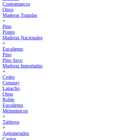
Contramarcos
Otros
Maderas Tratadas
+
Pino
Postes
Maderas Nacionales
+
Eucaliptus
Pino
Pino Seco
Maderas Importadas
+
Cedro
Curupay
Lapacho
Otras
Roble
Eucaliptus
Melaminicos
+
Tableros
+
Aglomerados
Cantos