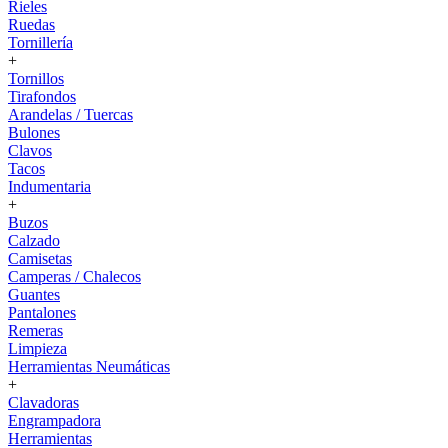
Rieles
Ruedas
Tornillería
+
Tornillos
Tirafondos
Arandelas / Tuercas
Bulones
Clavos
Tacos
Indumentaria
+
Buzos
Calzado
Camisetas
Camperas / Chalecos
Guantes
Pantalones
Remeras
Limpieza
Herramientas Neumáticas
+
Clavadoras
Engrampadora
Herramientas