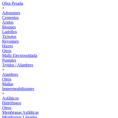
Obra Pesada
+
Adoquines
Cementos
Áridos
Bloques
Ladrillos
Ticholos
Revoques
Hierro
Otros
Malla Electrosoldada
Puntales
Tejidos / Alambres
+
Alambres
Otros
Mallas
Impermeabilizantes
+
Asfálticos
Hidrófugos
Otros
Membranas Asfálticas
Membranas Líquidas