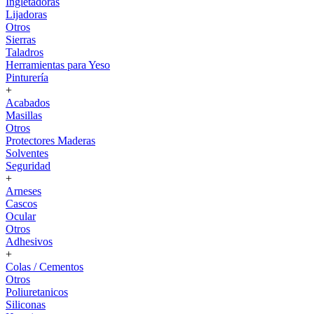
Ingletadoras
Lijadoras
Otros
Sierras
Taladros
Herramientas para Yeso
Pinturería
+
Acabados
Masillas
Otros
Protectores Maderas
Solventes
Seguridad
+
Arneses
Cascos
Ocular
Otros
Adhesivos
+
Colas / Cementos
Otros
Poliuretanicos
Siliconas