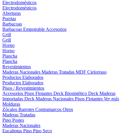
Electrodomésticos
Electrodomésticos
Aberturas
Puertas
Barbacoas
Barbacoas
Empotrable
Accesorios
Grill
Grill
Horno
Horno
Plancha
Plancha
Revestimientos
Maderas Nacionales
Maderas Tratadas
MDF
Cielorraso
Productos Elaborados
Productos Elaborados
Pisos / Revestimientos
Accesorios Pisos Flotantes
Deck Biosintético
Deck Maderas
Importadas
Deck Maderas Nacionales
Pisos Flotantes
Ver más
Molduras
Zócalos
Barrotes
Contramarcos
Otros
Maderas Tratadas
Pino
Postes
Maderas Nacionales
Eucaliptus
Pino
Pino Seco