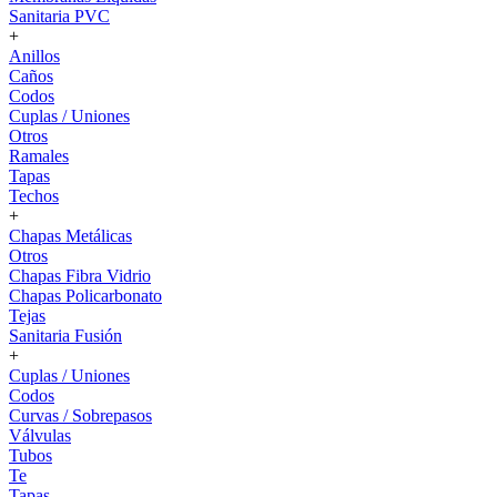
Sanitaria PVC
+
Anillos
Caños
Codos
Cuplas / Uniones
Otros
Ramales
Tapas
Techos
+
Chapas Metálicas
Otros
Chapas Fibra Vidrio
Chapas Policarbonato
Tejas
Sanitaria Fusión
+
Cuplas / Uniones
Codos
Curvas / Sobrepasos
Válvulas
Tubos
Te
Tapas