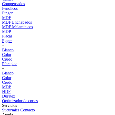
Compensados
Fenólicos
Finger
MDF
MDF Enchapados
MDF Melamínicos
MDP
Placas
Egger
+
Blanco
Color
Crudo
Fibraplac
+
Blanco
Color
Crudo
MDP
HDF
Duratex
Optimizador de cortes
Servicios
Sucursales
Contacto
Ayuda