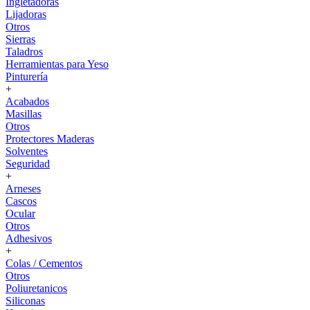
Ingletadoras
Lijadoras
Otros
Sierras
Taladros
Herramientas para Yeso
Pinturería
+
Acabados
Masillas
Otros
Protectores Maderas
Solventes
Seguridad
+
Arneses
Cascos
Ocular
Otros
Adhesivos
+
Colas / Cementos
Otros
Poliuretanicos
Siliconas