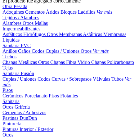
El producto fue agregado correctamente
Obra Pesada
Adoquines
Cementos
Áridos
Bloques
Ladrillos
Ver más
Tejidos / Alambres
Alambres
Otros
Mallas
Impermeabilizantes
Asfálticos
Hidrófugos
Otros
Membranas Asfálticas
Membranas
Líquidas
Sanitaria PVC
Anillos
Caños
Codos
Cuplas / Uniones
Otros
Ver más
Techos
Chapas Metálicas
Otros
Chapas Fibra Vidrio
Chapas Policarbonato
Tejas
Sanitaria Fusión
Cuplas / Uniones
Codos
Curvas / Sobrepasos
Válvulas
Tubos
Ver
más
Pisos
Cerámicos
Porcelanato
Pisos Flotantes
Sanitaria
Otros
Grifería
Cementos / Adhesivos
Pastinas
DunDun
Pinturería
Pinturas Interior / Exterior
Otros