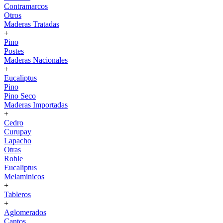
Contramarcos
Otros
Maderas Tratadas
+
Pino
Postes
Maderas Nacionales
+
Eucaliptus
Pino
Pino Seco
Maderas Importadas
+
Cedro
Curupay
Lapacho
Otras
Roble
Eucaliptus
Melaminicos
+
Tableros
+
Aglomerados
Cantos