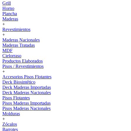
Grill
Horno
Plancha
Maderas
+
Revestimientos
+
Maderas Nacionales
Maderas Tratadas
MDF
Cielorraso
Productos Elaborados
Pisos / Revestimientos
+
Accesorios Pisos Flotantes
Deck Biosintético
Deck Maderas Importadas
Deck Maderas Nacionales
Pisos Flotantes
Pisos Maderas Importadas
Pisos Maderas Nacionales
Molduras
+
Zócalos
Barrotes