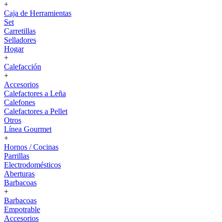
+
Caja de Herramientas
Set
Carretillas
Selladores
Hogar
+
Calefacción
+
Accesorios
Calefactores a Leña
Calefones
Calefactores a Pellet
Otros
Línea Gourmet
+
Hornos / Cocinas
Parrillas
Electrodomésticos
Aberturas
Barbacoas
+
Barbacoas
Empotrable
Accesorios