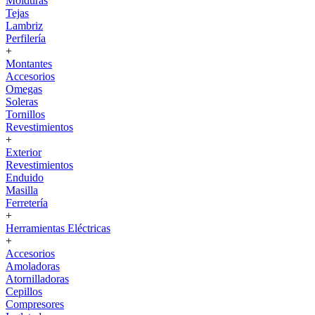
Molduras
Tejas
Lambriz
Perfilería
+
Montantes
Accesorios
Omegas
Soleras
Tornillos
Revestimientos
+
Exterior
Revestimientos
Enduido
Masilla
Ferretería
+
Herramientas Eléctricas
+
Accesorios
Amoladoras
Atornilladoras
Cepillos
Compresores