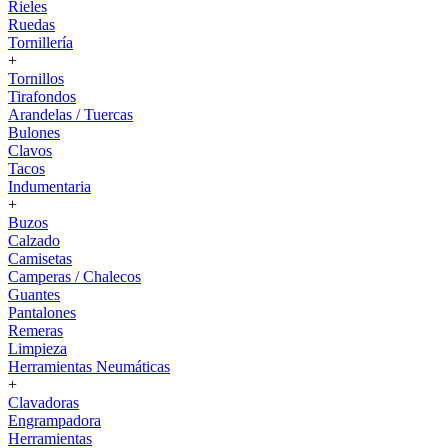
Rieles
Ruedas
Tornillería
+
Tornillos
Tirafondos
Arandelas / Tuercas
Bulones
Clavos
Tacos
Indumentaria
+
Buzos
Calzado
Camisetas
Camperas / Chalecos
Guantes
Pantalones
Remeras
Limpieza
Herramientas Neumáticas
+
Clavadoras
Engrampadora
Herramientas