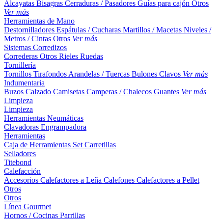
Alcayatas
Bisagras
Cerraduras / Pasadores
Guías para cajón
Otros
Ver más
Herramientas de Mano
Destornilladores
Espátulas / Cucharas
Martillos / Macetas
Niveles /
Metros / Cintas
Otros
Ver más
Sistemas Corredizos
Correderas
Otros
Rieles
Ruedas
Tornillería
Tornillos
Tirafondos
Arandelas / Tuercas
Bulones
Clavos
Ver más
Indumentaria
Buzos
Calzado
Camisetas
Camperas / Chalecos
Guantes
Ver más
Limpieza
Limpieza
Herramientas Neumáticas
Clavadoras
Engrampadora
Herramientas
Caja de Herramientas
Set
Carretillas
Selladores
Titebond
Calefacción
Accesorios
Calefactores a Leña
Calefones
Calefactores a Pellet
Otros
Otros
Línea Gourmet
Hornos / Cocinas
Parrillas