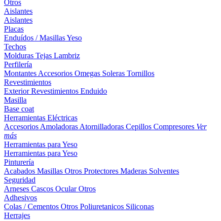
Otros
Aislantes
Aislantes
Placas
Enduídos / Masillas
Yeso
Techos
Molduras
Tejas
Lambriz
Perfilería
Montantes
Accesorios
Omegas
Soleras
Tornillos
Revestimientos
Exterior
Revestimientos
Enduido
Masilla
Base coat
Herramientas Eléctricas
Accesorios
Amoladoras
Atornilladoras
Cepillos
Compresores
Ver
más
Herramientas para Yeso
Herramientas para Yeso
Pinturería
Acabados
Masillas
Otros
Protectores Maderas
Solventes
Seguridad
Arneses
Cascos
Ocular
Otros
Adhesivos
Colas / Cementos
Otros
Poliuretanicos
Siliconas
Herrajes