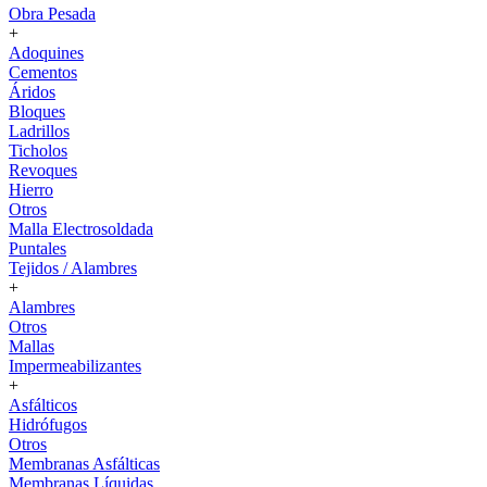
Obra Pesada
+
Adoquines
Cementos
Áridos
Bloques
Ladrillos
Ticholos
Revoques
Hierro
Otros
Malla Electrosoldada
Puntales
Tejidos / Alambres
+
Alambres
Otros
Mallas
Impermeabilizantes
+
Asfálticos
Hidrófugos
Otros
Membranas Asfálticas
Membranas Líquidas