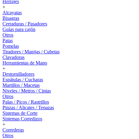
Herrajes
+
Alcayatas
Bisagras
Cerraduras / Pasadores
Guías para cajón
Otros
Patas
Pomelas
Tiradores / Manijas / Cubetas
Clavadoras
Herramientas de Mano
+
Destornilladores
Espátulas / Cucharas
Martillos / Macetas
Niveles / Metros / Cintas
Otros
Palas / Picos / Rastrillos
Pinzas / Alicates / Tenazas
Sistemas de Corte
Sistemas Corredizos
+
Correderas
Otros