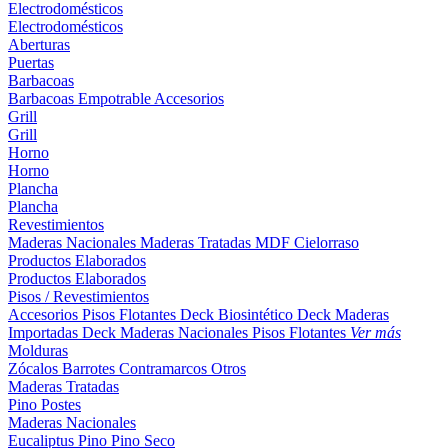
Electrodomésticos
Electrodomésticos
Aberturas
Puertas
Barbacoas
Barbacoas
Empotrable
Accesorios
Grill
Grill
Horno
Horno
Plancha
Plancha
Revestimientos
Maderas Nacionales
Maderas Tratadas
MDF
Cielorraso
Productos Elaborados
Productos Elaborados
Pisos / Revestimientos
Accesorios Pisos Flotantes
Deck Biosintético
Deck Maderas
Importadas
Deck Maderas Nacionales
Pisos Flotantes
Ver más
Molduras
Zócalos
Barrotes
Contramarcos
Otros
Maderas Tratadas
Pino
Postes
Maderas Nacionales
Eucaliptus
Pino
Pino Seco