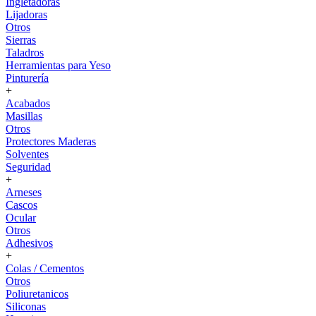
Ingletadoras
Lijadoras
Otros
Sierras
Taladros
Herramientas para Yeso
Pinturería
+
Acabados
Masillas
Otros
Protectores Maderas
Solventes
Seguridad
+
Arneses
Cascos
Ocular
Otros
Adhesivos
+
Colas / Cementos
Otros
Poliuretanicos
Siliconas