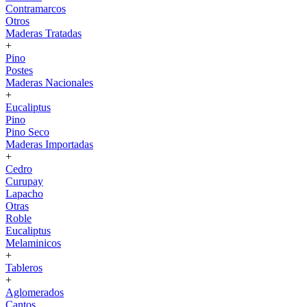
Contramarcos
Otros
Maderas Tratadas
+
Pino
Postes
Maderas Nacionales
+
Eucaliptus
Pino
Pino Seco
Maderas Importadas
+
Cedro
Curupay
Lapacho
Otras
Roble
Eucaliptus
Melaminicos
+
Tableros
+
Aglomerados
Cantos