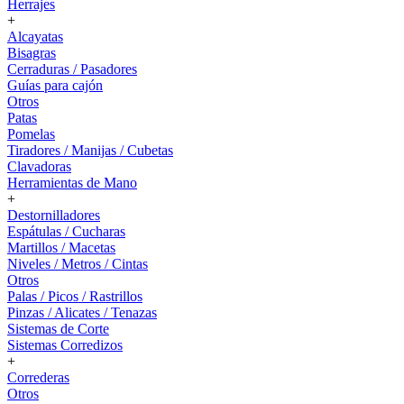
Herrajes
+
Alcayatas
Bisagras
Cerraduras / Pasadores
Guías para cajón
Otros
Patas
Pomelas
Tiradores / Manijas / Cubetas
Clavadoras
Herramientas de Mano
+
Destornilladores
Espátulas / Cucharas
Martillos / Macetas
Niveles / Metros / Cintas
Otros
Palas / Picos / Rastrillos
Pinzas / Alicates / Tenazas
Sistemas de Corte
Sistemas Corredizos
+
Correderas
Otros