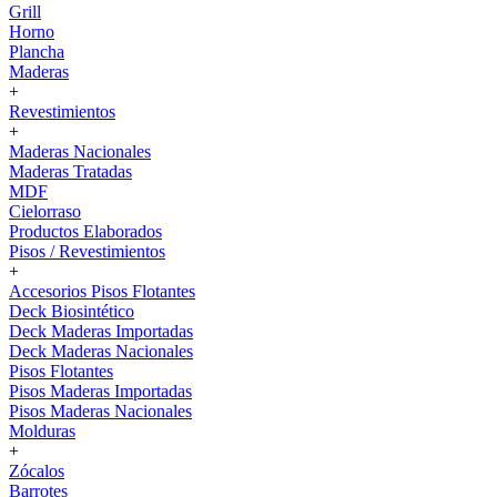
Grill
Horno
Plancha
Maderas
+
Revestimientos
+
Maderas Nacionales
Maderas Tratadas
MDF
Cielorraso
Productos Elaborados
Pisos / Revestimientos
+
Accesorios Pisos Flotantes
Deck Biosintético
Deck Maderas Importadas
Deck Maderas Nacionales
Pisos Flotantes
Pisos Maderas Importadas
Pisos Maderas Nacionales
Molduras
+
Zócalos
Barrotes