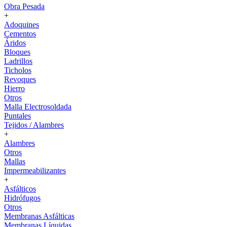
Obra Pesada
+
Adoquines
Cementos
Áridos
Bloques
Ladrillos
Ticholos
Revoques
Hierro
Otros
Malla Electrosoldada
Puntales
Tejidos / Alambres
+
Alambres
Otros
Mallas
Impermeabilizantes
+
Asfálticos
Hidrófugos
Otros
Membranas Asfálticas
Membranas Líquidas