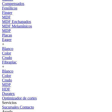
Compensados
Fenólicos
Finger
MDF
MDF Enchapados
MDF Melamínicos
MDP
Placas
Egger
+
Blanco
Color
Crudo
Fibraplac
+
Blanco
Color
Crudo
MDP
HDF
Duratex
Optimizador de cortes
Servicios
Sucursales
Contacto
Ayuda