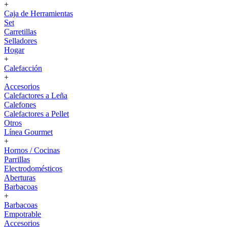
+
Caja de Herramientas
Set
Carretillas
Selladores
Hogar
+
Calefacción
+
Accesorios
Calefactores a Leña
Calefones
Calefactores a Pellet
Otros
Línea Gourmet
+
Hornos / Cocinas
Parrillas
Electrodomésticos
Aberturas
Barbacoas
+
Barbacoas
Empotrable
Accesorios