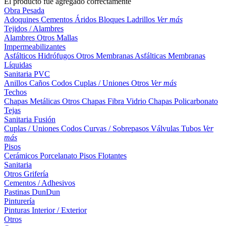
El producto fue agregado correctamente
Obra Pesada
Adoquines
Cementos
Áridos
Bloques
Ladrillos
Ver más
Tejidos / Alambres
Alambres
Otros
Mallas
Impermeabilizantes
Asfálticos
Hidrófugos
Otros
Membranas Asfálticas
Membranas
Líquidas
Sanitaria PVC
Anillos
Caños
Codos
Cuplas / Uniones
Otros
Ver más
Techos
Chapas Metálicas
Otros
Chapas Fibra Vidrio
Chapas Policarbonato
Tejas
Sanitaria Fusión
Cuplas / Uniones
Codos
Curvas / Sobrepasos
Válvulas
Tubos
Ver
más
Pisos
Cerámicos
Porcelanato
Pisos Flotantes
Sanitaria
Otros
Grifería
Cementos / Adhesivos
Pastinas
DunDun
Pinturería
Pinturas Interior / Exterior
Otros