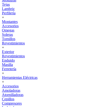
Molduras
Tejas
Lambriz
Perfilería
+
Montantes
Accesorios
Omegas
Soleras
Tornillos
Revestimientos
+
Exterior
Revestimientos
Enduido
Masilla
Ferretería
+
Herramientas Eléctricas
+
Accesorios
Amoladoras
Atornilladoras
Cepillos
Compresores