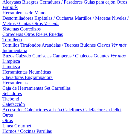
Alcayatas
Bisagras
Cerraduras / Pasadores
Guías para cajón
Otros
Ver más
Herramientas de Mano
Destornilladores
Espátulas / Cucharas
Martillos / Macetas
Niveles /
Metros / Cintas
Otros
Ver más
Sistemas Corredizos
Correderas
Otros
Rieles
Ruedas
Tornillería
Tornillos
Tirafondos
Arandelas / Tuercas
Bulones
Clavos
Ver más
Indumentaria
Buzos
Calzado
Camisetas
Camperas / Chalecos
Guantes
Ver más
Limpieza
Limpieza
Herramientas Neumáticas
Clavadoras
Engrampadora
Herramientas
Caja de Herramientas
Set
Carretillas
Selladores
Titebond
Calefacción
Accesorios
Calefactores a Leña
Calefones
Calefactores a Pellet
Otros
Otros
Línea Gourmet
Hornos / Cocinas
Parrillas