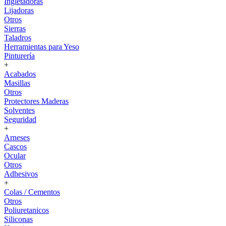
Ingletadoras
Lijadoras
Otros
Sierras
Taladros
Herramientas para Yeso
Pinturería
+
Acabados
Masillas
Otros
Protectores Maderas
Solventes
Seguridad
+
Arneses
Cascos
Ocular
Otros
Adhesivos
+
Colas / Cementos
Otros
Poliuretanicos
Siliconas