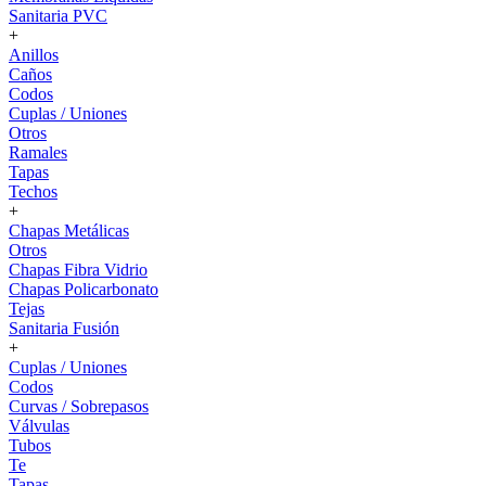
Sanitaria PVC
+
Anillos
Caños
Codos
Cuplas / Uniones
Otros
Ramales
Tapas
Techos
+
Chapas Metálicas
Otros
Chapas Fibra Vidrio
Chapas Policarbonato
Tejas
Sanitaria Fusión
+
Cuplas / Uniones
Codos
Curvas / Sobrepasos
Válvulas
Tubos
Te
Tapas