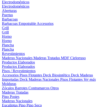
Electrodomésticos
Electrodomésticos
Aberturas
Puertas
Barbacoas
Barbacoas
Empotrable
Accesorios
Grill
Grill
Horno
Horno
Plancha
Plancha
Revestimientos
Maderas Nacionales
Maderas Tratadas
MDF
Cielorraso
Productos Elaborados
Productos Elaborados
Pisos / Revestimientos
Accesorios Pisos Flotantes
Deck Biosintético
Deck Maderas
Importadas
Deck Maderas Nacionales
Pisos Flotantes
Ver más
Molduras
Zócalos
Barrotes
Contramarcos
Otros
Maderas Tratadas
Pino
Postes
Maderas Nacionales
Eucaliptus
Pino
Pino Seco