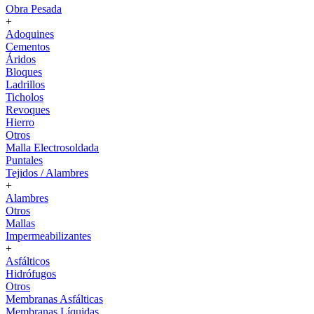
Obra Pesada
+
Adoquines
Cementos
Áridos
Bloques
Ladrillos
Ticholos
Revoques
Hierro
Otros
Malla Electrosoldada
Puntales
Tejidos / Alambres
+
Alambres
Otros
Mallas
Impermeabilizantes
+
Asfálticos
Hidrófugos
Otros
Membranas Asfálticas
Membranas Líquidas