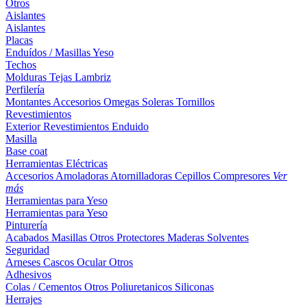
Otros
Aislantes
Aislantes
Placas
Enduídos / Masillas
Yeso
Techos
Molduras
Tejas
Lambriz
Perfilería
Montantes
Accesorios
Omegas
Soleras
Tornillos
Revestimientos
Exterior
Revestimientos
Enduido
Masilla
Base coat
Herramientas Eléctricas
Accesorios
Amoladoras
Atornilladoras
Cepillos
Compresores
Ver
más
Herramientas para Yeso
Herramientas para Yeso
Pinturería
Acabados
Masillas
Otros
Protectores Maderas
Solventes
Seguridad
Arneses
Cascos
Ocular
Otros
Adhesivos
Colas / Cementos
Otros
Poliuretanicos
Siliconas
Herrajes