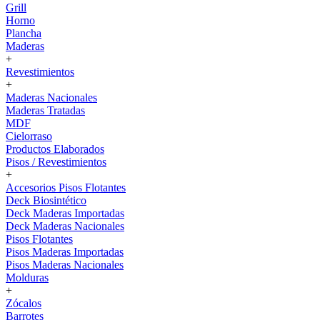
Grill
Horno
Plancha
Maderas
+
Revestimientos
+
Maderas Nacionales
Maderas Tratadas
MDF
Cielorraso
Productos Elaborados
Pisos / Revestimientos
+
Accesorios Pisos Flotantes
Deck Biosintético
Deck Maderas Importadas
Deck Maderas Nacionales
Pisos Flotantes
Pisos Maderas Importadas
Pisos Maderas Nacionales
Molduras
+
Zócalos
Barrotes