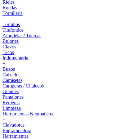
Rieles
Ruedas
Tornillería
+
Tornillos
Tirafondos
Arandelas / Tuercas
Bulones
Clavos
Tacos
Indumentaria
+
Buzos
Calzado
Camisetas
Camperas / Chalecos
Guantes
Pantalones
Remeras
Limpieza
Herramientas Neumáticas
+
Clavadoras
Engrampadora
Herramientas