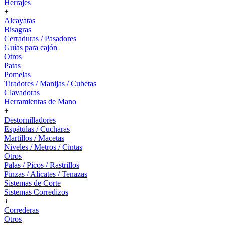
Herrajes
+
Alcayatas
Bisagras
Cerraduras / Pasadores
Guías para cajón
Otros
Patas
Pomelas
Tiradores / Manijas / Cubetas
Clavadoras
Herramientas de Mano
+
Destornilladores
Espátulas / Cucharas
Martillos / Macetas
Niveles / Metros / Cintas
Otros
Palas / Picos / Rastrillos
Pinzas / Alicates / Tenazas
Sistemas de Corte
Sistemas Corredizos
+
Correderas
Otros