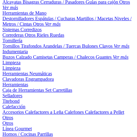
Alcayatas
Bisagras
Cerraduras / Pasadores
Guías para cajón
Otros
Ver más
Herramientas de Mano
Destornilladores
Espátulas / Cucharas
Martillos / Macetas
Niveles /
Metros / Cintas
Otros
Ver más
Sistemas Corredizos
Correderas
Otros
Rieles
Ruedas
Tornillería
Tornillos
Tirafondos
Arandelas / Tuercas
Bulones
Clavos
Ver más
Indumentaria
Buzos
Calzado
Camisetas
Camperas / Chalecos
Guantes
Ver más
Limpieza
Limpieza
Herramientas Neumáticas
Clavadoras
Engrampadora
Herramientas
Caja de Herramientas
Set
Carretillas
Selladores
Titebond
Calefacción
Accesorios
Calefactores a Leña
Calefones
Calefactores a Pellet
Otros
Otros
Línea Gourmet
Hornos / Cocinas
Parrillas