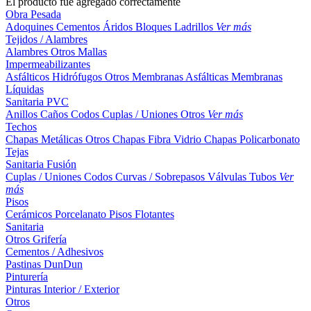
El producto fue agregado correctamente
Obra Pesada
Adoquines
Cementos
Áridos
Bloques
Ladrillos
Ver más
Tejidos / Alambres
Alambres
Otros
Mallas
Impermeabilizantes
Asfálticos
Hidrófugos
Otros
Membranas Asfálticas
Membranas
Líquidas
Sanitaria PVC
Anillos
Caños
Codos
Cuplas / Uniones
Otros
Ver más
Techos
Chapas Metálicas
Otros
Chapas Fibra Vidrio
Chapas Policarbonato
Tejas
Sanitaria Fusión
Cuplas / Uniones
Codos
Curvas / Sobrepasos
Válvulas
Tubos
Ver
más
Pisos
Cerámicos
Porcelanato
Pisos Flotantes
Sanitaria
Otros
Grifería
Cementos / Adhesivos
Pastinas
DunDun
Pinturería
Pinturas Interior / Exterior
Otros