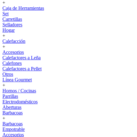
+
Caja de Herramientas
Set
Carretillas
Selladores
Hogar
+
Calefacción
+
Accesorios
Calefactores a Leña
Calefones
Calefactores a Pellet
Otros
Línea Gourmet
+
Hornos / Cocinas
Parrillas
Electrodomésticos
Aberturas
Barbacoas
+
Barbacoas
Empotrable
Accesorios