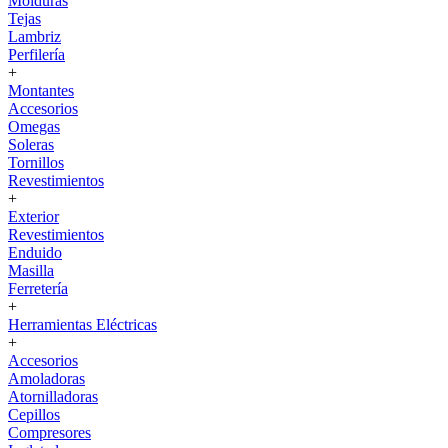
Molduras
Tejas
Lambriz
Perfilería
+
Montantes
Accesorios
Omegas
Soleras
Tornillos
Revestimientos
+
Exterior
Revestimientos
Enduido
Masilla
Ferretería
+
Herramientas Eléctricas
+
Accesorios
Amoladoras
Atornilladoras
Cepillos
Compresores