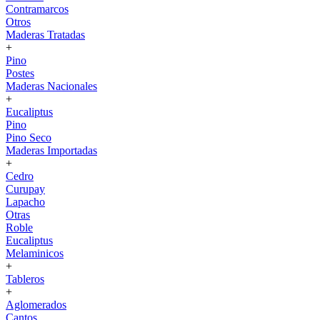
Contramarcos
Otros
Maderas Tratadas
+
Pino
Postes
Maderas Nacionales
+
Eucaliptus
Pino
Pino Seco
Maderas Importadas
+
Cedro
Curupay
Lapacho
Otras
Roble
Eucaliptus
Melaminicos
+
Tableros
+
Aglomerados
Cantos