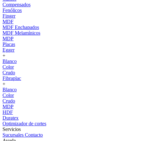
Compensados
Fenólicos
Finger
MDF
MDF Enchapados
MDF Melamínicos
MDP
Placas
Egger
+
Blanco
Color
Crudo
Fibraplac
+
Blanco
Color
Crudo
MDP
HDF
Duratex
Optimizador de cortes
Servicios
Sucursales
Contacto
Ayuda